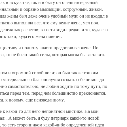
 в искусстве, так и в быту он очень интересный
гинальный и образно мыслящий, остроумный, живой,
для жены был даже очень удобный муж: он не входил в
казно выполнял все, что ему велит жена; мел пол,
 денежных расчетов; в гости ходил редко, и то, куда его
ть-таки, куда его жена повезет.
циативу и полноту власти предоставлял жене. Но
ва, то не было такой силы, которая могла бы заставить
ом и огромной силой воли; он был также тонким
 материального благополучия создать себе не мог до
нно самостоятельно, не любил ходить по тому пути, по
ться перед тем, перед чем большинство преклоняется.
д, к новому, еще неизведанному.
 к какой-то для него непонятной мистике. На мои
зал: „А может быть, я буду патриарх какой-то новой
 то есть сторонником какой-либо определенной идеи