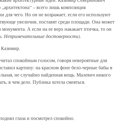
о „архитектона“ – всего лишь композиция
и для чего. Но он не возражает, если его используют
ствующе увеличив, поставят среди площади. Она может
монумента. А если на ее верх накакает птичка, то он
ль. Непримечательные достоверности).
 Казимир.
 читал спокойным голосом, говоря невероятные для
ставил картину: на красном фоне бело-черные бабы в
льная, не случайно найденная вещь. Малевич никого
ать, в чем дело. Публика хотела смеяться.
однял глаза и посмотрел спокойно.