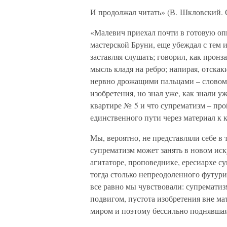
И продолжал читать» (В. Шкловский. 
«Малевич приехал почти в готовую оп
мастерской Бруни, еще убеждал с тем
заставляя слушать; говорил, как пронз
мысль кладя на ребро; напирая, отскак
нервно дрожащими пальцами – словом,
изобретения, но знал уже, как знали у
квартире № 5 и что супрематизм – про
единственного пути через материал к к
Мы, вероятно, не представляли себе в 
супрематизм может занять в новом иск
агитаторе, проповеднике, ересиархе су
тогда столько непреодоленного футуризм
все равно мы чувствовали: супрематиз
подвигом, пустота изобретения вне ма
миром и поэтому бессильно поднявшая