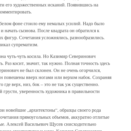
сти его художественных исканий. Появившись на
комментировать.
 белом фоне стоило ему немалых усилий. Надо было
 и начать сызнова. После квадрата он обратился к
х фигур. Сочетания усложнялись, разнообразились.
никал супрематизм.
она чуть-чуть косила. Но Казимир Северинович
ь. Раз косит, значит, так нужно. Полная точность здесь
ринович не был склонен. Он не очень огорчился,
ин повешены вверх ногами или верхом набок. Сохраняя
о где верх, низ, бок – это не так уж существенно.
ой грусти, уверенность художника в правильности
и новейшие „архитектоны“, образцы своего рода
сочетания прямоугольных объемов, аккуратно отлитые
ные. Алексей Васильевич Щусев снисходительно
е-какие архитектурные идеи. Казимир Северинович