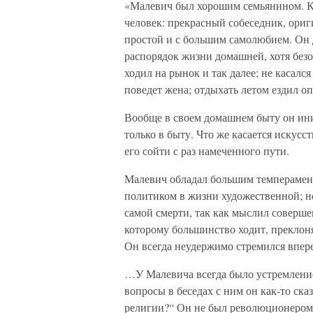
«Малевич был хорошим семьянином. Как
человек: прекрасный собеседник, ори
простой и с большим самолюбием. Он 
распорядок жизни домашней, хотя безот
ходил на рынок и так далее; не касался
поведет жена; отдыхать летом ездил опя
Вообще в своем домашнем быту он ини
только в быту. Что же касается искусст
его сойти с раз намеченного пути.
Малевич обладал большим темперамент
политиком в жизни художественной; но
самой смерти, так как мыслил соверше
которому большинство ходит, преклоня
Он всегда неудержимо стремился впере
…У Малевича всегда было устремление
вопросы в беседах с ним он как-то ска
религии?“ Он не был революционером,