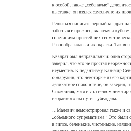
к особой, также „себенауме“ деловито
выставке, он взялся самолично их про
Решиться написать черный квадрат на
забыть все прежнее, включая и кубизм,
сочетаниям простейших геометрически
Разнообразилась и их окраска. Так воз
Квадрат был неправильный: одна стор
заверил, что это не простая небрежност
неуместна. К педантизму Казимир Севе
обнаружив, что некоторые из его карт
деликатное спокойствие, он заверил, чт
Спокойная, хотя и с оттенком некотор
избранного им пути – убеждала.
…Малевич демонстрировал также и сво
„объемного супрематизма“. Это были 
в гипсе, беленькие, чистенькие, изящ
отметил, что они могут подсказать ко