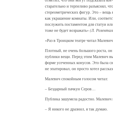
старательно и терпеливо разъяснял, чт
стереометрических фигур. Это – вещь н
как украшение комнаты. Или, соответ
послужить постаментом для статуи или 
тоже не будет возражать»
(Л. Розента
«Раз в Троицком театре читал Малевич
Плотный, не очень большого роста, он
публики вещи. Перед этим Малевич вы
форме усеченных конусов. Это была си
не эпатировал, он просто хотел рассказ
Малевич спокойным голосом читал:
– Бездарный пачкун Серов…
Публика зашумела радостно. Малевич п
– Я никого не дразнил, я так думаю.