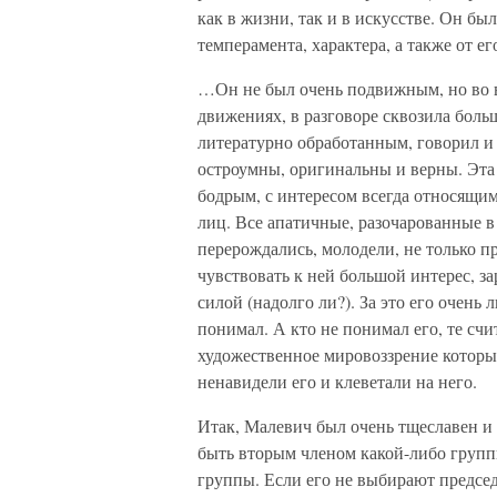
как в жизни, так и в искусстве. Он бы
темперамента, характера, а также от ег
…Он не был очень подвижным, но во вс
движениях, в разговоре сквозила больш
литературно обработанным, говорил и 
остроумны, оригинальны и верны. Эта 
бодрым, с интересом всегда относящим
лиц. Все апатичные, разочарованные в
перерождались, молодели, не только п
чувствовать к ней большой интерес, з
силой (надолго ли?). За это его очень 
понимал. А кто не понимал его, те сч
художественное мировоззрение котор
ненавидели его и клеветали на него.
Итак, Малевич был очень тщеславен и 
быть вторым членом какой-либо группы
группы. Если его не выбирают председ