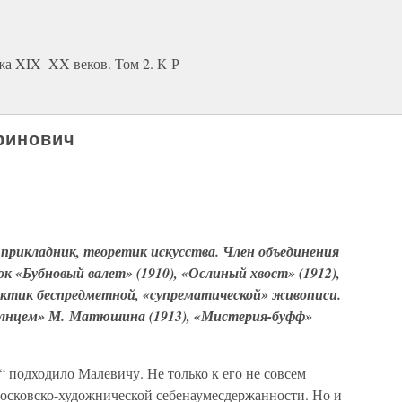
жа XIX–XX веков. Том 2. К-Р
ринович
прикладник, теоретик искусства. Член объединения
к «Бубновый валет» (1910), «Ослиный хвост» (1912),
практик беспредметной, «супрематической» живописи.
олнцем» М. Матюшина (1913), «Мистерия-буфф»
 подходило Малевичу. Не только к его не совсем
московско-художнической себенаумесдержанности. Но и