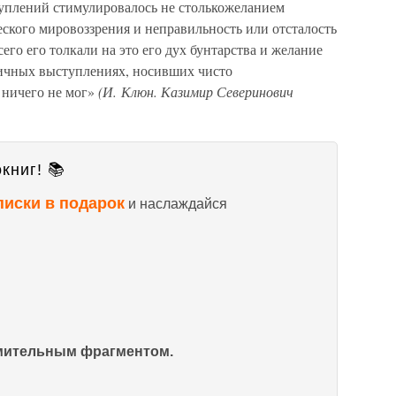
уплений стимулировалось не столькожеланием
еского мировоззрения и неправильность или отсталость
сего его толкали на это его дух бунтарства и желание
бличных выступлениях, носивших чисто
 ничего не мог»
(И. Клюн. Казимир Северинович
книг! 📚
писки в подарок
и наслаждайся
омительным фрагментом.