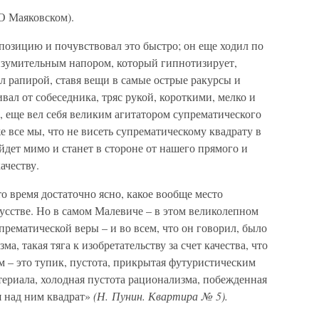
О Маяковском).
позицию и почувствовал это быстро; он еще ходил по
 изумительным напором, который гипнотизирует,
ал рапирой, ставя вещи в самые острые ракурсы и
ивал от собеседника, тряс рукой, короткими, мелко и
 еще вел себя великим агитатором супрематического
же все мы, что не висеть супрематическому квадрату в
йдет мимо и станет в стороне от нашего прямого и
ачеству.
то время достаточно ясно, какое вообще место
усстве. Но в самом Малевиче – в этом великолепном
прематической веры – и во всем, что он говорил, было
а, такая тяга к изобретательству за счет качества, что
м – это тупик, пустота, прикрытая футуристическим
териала, холодная пустота рационализма, побежденная
 над ним квадрат»
(Н. Пунин. Квартира № 5).