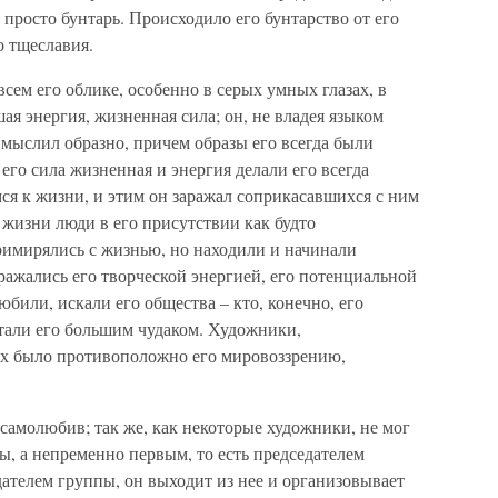
л просто бунтарь. Происходило его бунтарство от его
о тщеславия.
ем его облике, особенно в серых умных глазах, в
ая энергия, жизненная сила; он, не владея языком
мыслил образно, причем образы его всегда были
его сила жизненная и энергия делали его всегда
ся к жизни, и этим он заражал соприкасавшихся с ним
 жизни люди в его присутствии как будто
римирялись с жизнью, но находили и начинали
аражались его творческой энергией, его потенциальной
любили, искали его общества – кто, конечно, его
итали его большим чудаком. Художники,
ых было противоположно его мировоззрению,
самолюбив; так же, как некоторые художники, не мог
, а непременно первым, то есть председателем
ателем группы, он выходит из нее и организовывает