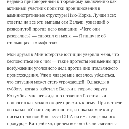
недавно приговоренный к тюремному заключению как
активный участник попытки проникновения в
административные структуры Нью-Йорка. Лучше всех
ответил на все эти выпады сам Валачи, узнавший о
развернутой против него кампании. «Чего они
разорались? — спросил он меня. — Я пишу не об
итальянцах, а о мафиози».
Мои друзья в Министерстве юстиции уверили меня, что
беспокоиться не о чем — такие протесты неизменны при
возбуждении уголовного дела против лиц итальянского
происхождения. Уже в январе мне довелось убедиться,
что ситуация может стать угрожающей. Однажды в
субботу, когда я работал с Валачи в тюрьме округа
Колумбия, мне неожиданно позвонил Розенталь и
попросил как можно скорее приехать к нему. При встрече
он сказал: «У нас неприятности», и показал мне кипу
писем от членов Конгресса США на имя генерального
прокурора Катценбаха, причем все они были связаны с