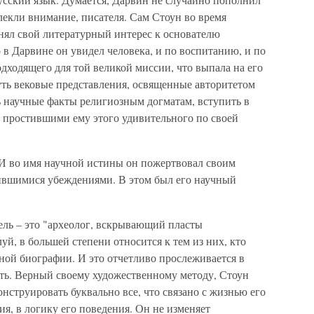
лекли внимание, писателя. Сам Стоун во время
нял свой литературный интерес к основателю
в Дарвине он увидел человека, и по воспитанию, и по
одходящего для той великой миссии, что выпала на его
уть вековые представления, освященные авторитетом
ь научные факты религиозным догматам, вступить в
е простившими ему этого удивительного по своей
И во имя научной истины он пожертвовал своим
ившимися убеждениями. В этом был его научный
тель – это "археолог, вскрывающий пласты
уй, в большей степени относится к тем из них, кто
ной биографии. И это отчетливо прослеживается в
ать. Верный своему художественному методу, Стоун
нструировать буквально все, что связано с жизнью его
ия, в логику его поведения. Он не изменяет