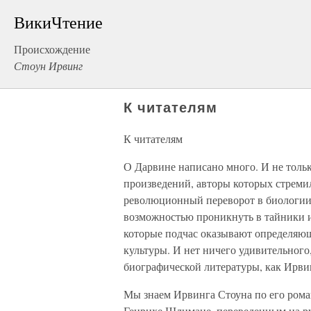
ВикиЧтение
Происхождение
Стоун Ирвинг
К читателям
К читателям
О Дарвине написано много. И не толь
произведений, авторы которых стреми
революционный переворот в биологии.
возможностью проникнуть в тайники и
которые подчас оказывают определяющ
культуры. И нет ничего удивительного
биографической литературы, как Ирвин
Мы знаем Ирвинга Стоуна по его рома
Генрихе Шлимане, переведенным на ру