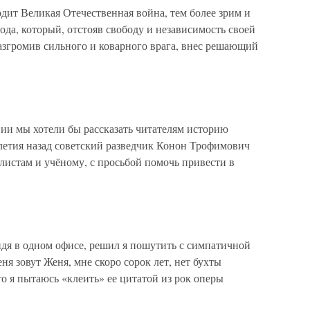
дит Великая Отечественная война, тем более зрим и
ода, который, отстояв свободу и независимость своей
азгромив сильного и коварного врага, внес решающий
ии мы хотели бы рассказать читателям историю
илетия назад советский разведчик Конон Трофимович
листам и учёному, с просьбой помочь привести в
сидя в одном офисе, решил я пошутить с симпатичной
я зовут Женя, мне скоро сорок лет, нет бухты
о я пытаюсь «клеить» ее цитатой из рок оперы