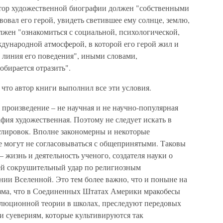
тор художественной биографии должен "собственными
твовал его герой, увидеть светившее ему солнце, землю,
должен "ознакомиться с социальной, психологической,
ждународной атмосферой, в которой его герой жил и
 линия его поведения", иными словами,
обирается отразить".
что автор книги выполнил все эти условия.
о произведение – не научная и не научно-популярная
фия художественная. Поэтому не следует искать в
улировок. Вполне закономерны и некоторые
е могут не согласовываться с общепринятыми. Таковы
– жизнь и деятельность ученого, создателя науки о
ей сокрушительный удар по религиозным
нии Вселенной. Это тем более важно, что и поныне на
изма, что в Соединенных Штатах Америки мракобесы
олюционной теории в школах, преследуют передовых
и суевериям, которые культивируются так