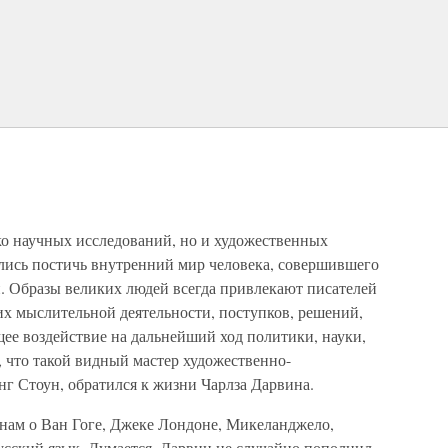
ко научных исследований, но и художественных
лись постичь внутренний мир человека, совершившего
 Образы великих людей всегда привлекают писателей
х мыслительной деятельности, поступков, решений,
ее воздействие на дальнейший ход политики, науки,
, что такой видный мастер художественно-
г Стоун, обратился к жизни Чарлза Дарвина.
нам о Ван Гоге, Джеке Лондоне, Микеланджело,
сский язык. Думается, Дарвин не случайно пополнил