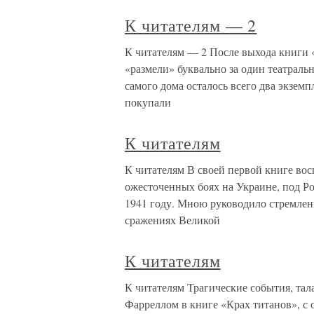
К читателям — 2
К читателям — 2 После выхода книги «
«размели» буквально за один театраль
самого дома осталось всего два экзем
покупали
К читателям
К читателям В своей первой книге вос
ожесточенных боях на Украине, под Р
1941 году. Мною руководило стремлени
сражениях Великой
К читателям
К читателям Трагические события, та
Фарреллом в книге «Крах титанов», с