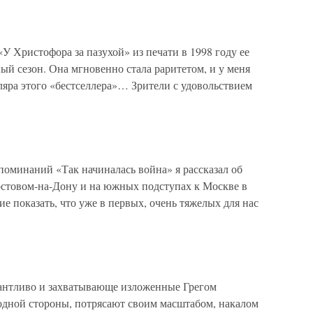
У Христофора за пазухой» из печати в 1998 году ее
ный сезон. Она мгновенно стала раритетом, и у меня
пляра этого «бестселлера»… Зрители с удовольствием
поминаний «Так начиналась война» я рассказал об
остовом-на-Дону и на южных подступах к Москве в
е показать, что уже в первых, очень тяжелых для нас
лантливо и захватывающе изложенные Грегом
 одной стороны, потрясают своим масштабом, накалом