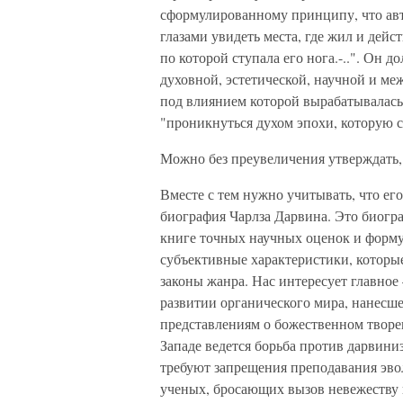
сформулированному принципу, что ав
глазами увидеть места, где жил и дейс
по которой ступала его нога.-..". Он 
духовной, эстетической, научной и ме
под влиянием которой вырабатывалась
"проникнуться духом эпохи, которую с
Можно без преувеличения утверждать, 
Вместе с тем нужно учитывать, что ег
биография Чарлза Дарвина. Это биогра
книге точных научных оценок и форм
субъективные характеристики, которы
законы жанра. Нас интересует главное 
развитии органического мира, нанесш
представлениям о божественном творе
Западе ведется борьба против дарвин
требуют запрещения преподавания эв
ученых, бросающих вызов невежеству 