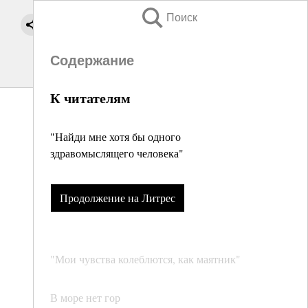
Поиск
Содержание
К читателям
"Найди мне хотя бы одного
здравомыслящего человека"
Продолжение на Литрес
"Мои чувства колеблются, как маятник"
В море нет гор