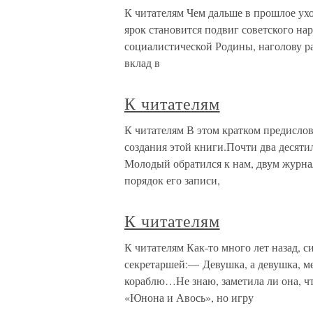
К читателям Чем дальше в прошлое ухо
ярок становится подвиг советского нар
социалистической Родины, наголову р
вклад в
К читателям
К читателям В этом кратком предислов
создания этой книги.Почти два десят
Молодый обратился к нам, двум журна
порядок его записи,
К читателям
К читателям Как-то много лет назад, 
секретаршей:— Девушка, а девушка, мен
кораблю…Не знаю, заметила ли она, чт
«Юнона и Авось», но игру