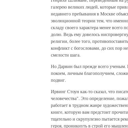
галерею великих людей, которые прив
недавнего пребывания в Москве объяс
эволюционной теории тем, что именно 
складу своего характера менее всего п
долю. Ведь ему довелось ниспровергн
религии, более того, противопоставит
конфликт с богословами, до сих пор н
смелости шага.
Но Дарвин был прежде всего ученым. 
покоем, личным благополучием, слож
подвиг.
Ирвинг Стоун как-то сказал, что писа
человечества". Это определение, пожал
работает в трудном жанре художествен
книге, которую вам предстоит прочит
тщательно и скрупулезно пытается реко
героя, проникнуть в строй его мышлен