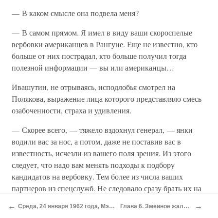
— В каком смысле она подвела меня?
— В самом прямом. Я имел в виду ваши скороспелые
вербовки американцев в Рангуне. Еще не известно, кто
больше от них пострадал, кто больше получил тогда
полезной информации — вы или американцы…
Ивашутин, не отрываясь, исподлобья смотрел на
Полякова, выражение лица которого представляло смесь
озабоченности, страха и удивления.
— Скорее всего, — тяжело вздохнул генерал, — янки
водили вас за нос, а потом, даже не поставив вас в
известность, исчезли из вашего поля зрения. Из этого
следует, что надо вам менять подходы к подбору
кандидатов на вербовку. Тем более из числа ваших
партнеров из спецслужб. Не следовало сразу брать их на
оперативный контакт. Так, конечно, проще всего. Надо
←
→
Среда, 24 января 1962 года, Мэдисон-авеню
Глава 6. Змеиное жало генерала
было сделать по-другому: сначала накопить достаточный