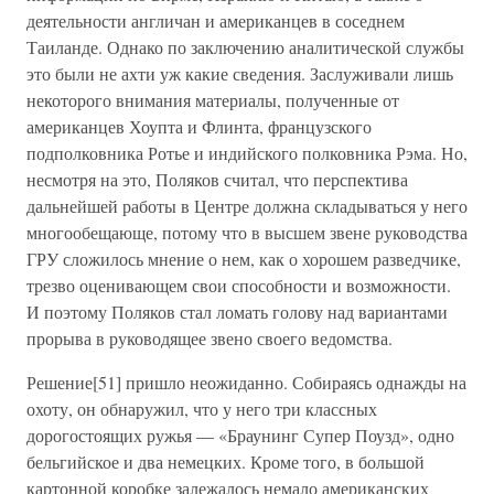
деятельности англичан и американцев в соседнем
Таиланде. Однако по заключению аналитической службы
это были не ахти уж какие сведения. Заслуживали лишь
некоторого внимания материалы, полученные от
американцев Хоупта и Флинта, французского
подполковника Ротье и индийского полковника Рэма. Но,
несмотря на это, Поляков считал, что перспектива
дальнейшей работы в Центре должна складываться у него
многообещающе, потому что в высшем звене руководства
ГРУ сложилось мнение о нем, как о хорошем разведчике,
трезво оценивающем свои способности и возможности.
И поэтому Поляков стал ломать голову над вариантами
прорыва в руководящее звено своего ведомства.
Решение[51] пришло неожиданно. Собираясь однажды на
охоту, он обнаружил, что у него три классных
дорогостоящих ружья — «Браунинг Супер Поузд», одно
бельгийское и два немецких. Кроме того, в большой
картонной коробке залежалось немало американских