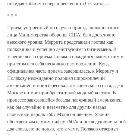
покидая кабинет генерал-лейтенанта Сеськина…
* * *
Прием, устроенный по случаю приезда должностного
лица Министерства обороны США, был достаточно
высокого уровня. Меррита представили гостям как
полковника и успешно действующего бизнесмена. В
течение всего приема Поляков находился рядом с ним и
при этом вел себя несколько настороженно. Когда
официальная часть приема завершилась, к Мерриту и
Полякову неожиданно подошел широкоплечий
американец и поинтересовался у советского гостя, где в
Москве он мог приобрести такой модный костюм. В
процессе завязавшейся беседы навязчивый американец
как бы случайно и незаметно для других назвал
словесный пароль «607 Мэдисон-авеню». Уловив
обостренным слухом цифру «607» и последующие за ней
два слова, но не поняв, что к чему, Поляков отвернул