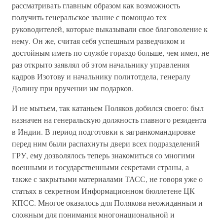
рассматривать главным образом как возможность
получить генеральское звание с помощью тех
руководителей, которые выказывали свое благоволение к
нему. Он же, считая себя успешным разведчиком и
достойным иметь по службе гораздо больше, чем имел, не
раз открыто заявлял об этом начальнику управления
кадров Изотову и начальнику политотдела, генералу
Долину при вручении им подарков.
И не мытьем, так катаньем Поляков добился своего: был
назначен на генеральскую должность главного резидента
в Индии. В период подготовки к загранкомандировке
перед ним были распахнуты двери всех подразделений
ГРУ, ему дозволялось теперь знакомиться со многими
военными и государственными секретами страны, а
также с закрытыми материалами ТАСС, не говоря уже о
статьях в секретном Информационном бюллетене ЦК
КПСС. Многое оказалось для Полякова неожиданным и
сложным для понимания многонациональной и