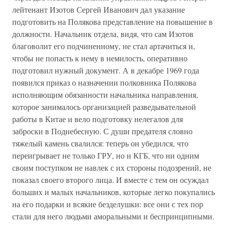
лейтенант Изотов Сергей Иванович дал указание
подготовить на Полякова представление на повышение в
должности. Начальник отдела, видя, что сам Изотов
благоволит его подчиненному, не стал артачиться и,
чтобы не попасть к нему в немилость, оперативно
подготовил нужный документ. А в декабре 1969 года
появился приказ о назначении полковника Полякова
исполняющим обязанности начальника направления,
которое занималось организацией разведывательной
работы в Китае и вело подготовку нелегалов для
заброски в Поднебесную. С души предателя словно
тяжелый камень свалился: теперь он убедился, что
переигрывает не только ГРУ, но и КГБ, что ни одним
своим поступком не навлек с их стороны подозрений, не
показал своего второго лица. И вместе с тем он осуждал
больших и малых начальников, которые легко покупались
на его подарки и всякие безделушки: все они с тех пор
стали для него людьми аморальными и беспринципными.