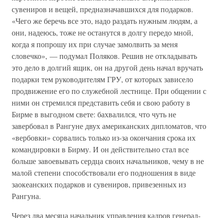
сувениров и вещей, предназначавшихся для подарков.
«Чего же беречь все это, надо раздать нужным людям, а
они, надеюсь, тоже не останутся в долгу передо мной,
когда я попрошу их при случае замолвить за меня
словечко», — подумал Поляков. Решив не откладывать
это дело в долгий ящик, он на другой день начал вручать
подарки тем руководителям ГРУ, от которых зависело
продвижение его по служебной лестнице. При общении с
ними он стремился представить себя и свою работу в
Бирме в выгодном свете: бахвалился, что чуть не
завербовал в Рангуне двух американских дипломатов, что
«вербовки» сорвались только из-за окончания срока их
командировки в Бирму. И он действительно стал все
больше завоевывать сердца своих начальников, чему в не
малой степени способствовали его подношения в виде
заокеанских подарков и сувениров, привезенных из
Рангуна.
Через два месяца начальник управления кадров генерал-