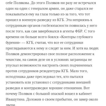
себе Полякова. До этого Поляков ни разу не встречался
один на один с генералом армии, он даже старался не
показываться ему на глаза только из-за того, что тот
пришел в военную разведку из КГБ. Эта неприязнь к
сотрудникам органов госбезопасности появилась у него
после того, как сам завербовался в агенты ФБР. С того
времени он больше всего боялся «Конторы глубокого
бурения» — КГБ, считая, что все ее сотрудники
приглядываются к нему и следят за ним. И хотя на людях
Поляков демонстрировал свое полное расположение к
чекистам, на самом деле он в условиях заграницы не
упускал возможности настроить своих подчиненных
против сотрудников резидентуры КГБ. Мало того,
исподтишка даже преследовал тех, кто пытался
установить или установил с сотрудниками внешней
разведки и контрразведки хорошие отношения. Вот
почему Поляков с большой опаской вошел в кабинет
Ивашутина. Доложив о своем прибытии, он замер около
двери.