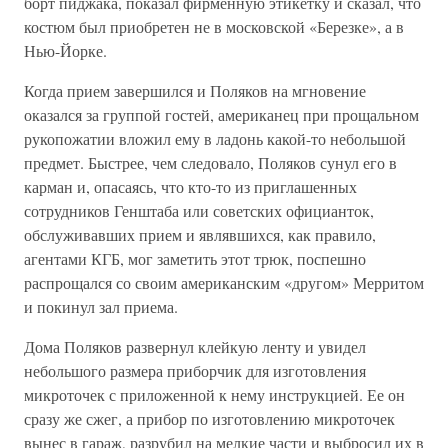
борт пиджака, показал фирменную этикетку и сказал, что
костюм был приобретен не в московской «Березке», а в
Нью-Йорке.
Когда прием завершился и Поляков на мгновение
оказался за группой гостей, американец при прощальном
рукопожатии вложил ему в ладонь какой-то небольшой
предмет. Быстрее, чем следовало, Поляков сунул его в
карман и, опасаясь, что кто-то из приглашенных
сотрудников Генштаба или советских официанток,
обслуживавших прием и являвшихся, как правило,
агентами КГБ, мог заметить этот трюк, поспешно
распрощался со своим американским «другом» Мерритом
и покинул зал приема.
Дома Поляков развернул клейкую ленту и увидел
небольшого размера приборчик для изготовления
микроточек с приложенной к нему инструкцией. Ее он
сразу же сжег, а прибор по изготовлению микроточек
вынес в гараж, разрубил на мелкие части и выбросил их в