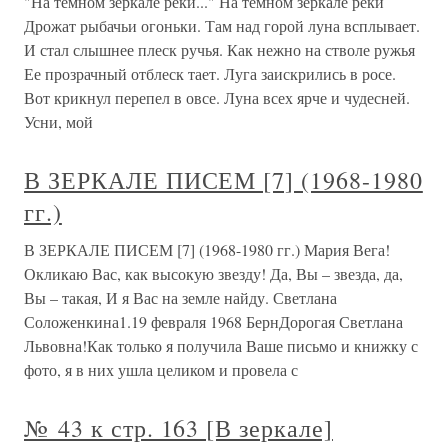
"На темном зеркале реки..." На темном зеркале реки
Дрожат рыбачьи огоньки. Там над горой луна всплывает.
И стал слышнее плеск ручья. Как нежно на стволе ружья
Ее прозрачный отблеск тает. Луга заискрились в росе.
Вот крикнул перепел в овсе. Луна всех ярче и чудесней.
Усни, мой
В ЗЕРКАЛЕ ПИСЕМ [7] (1968-1980
гг.)
В ЗЕРКАЛЕ ПИСЕМ [7] (1968-1980 гг.) Мария Вега!
Окликаю Вас, как высокую звезду! Да, Вы – звезда, да,
Вы – такая, И я Вас на земле найду. Светлана
Соложенкина1.19 февраля 1968 БернДорогая Светлана
Львовна!Как только я получила Ваше письмо и книжку с
фото, я в них ушла целиком и провела с
№ 43 к стр. 163 [В зеркале]