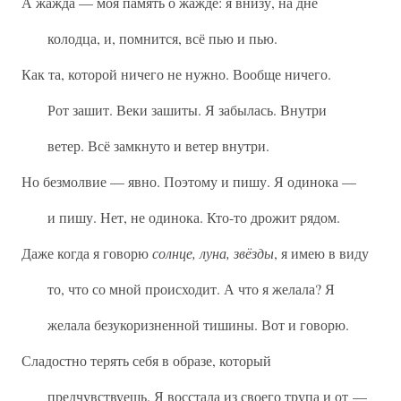
А жажда — моя память о жажде: я внизу, на дне
колодца, и, помнится, всё пью и пью.
Как та, которой ничего не нужно. Вообще ничего.
Рот зашит. Веки зашиты. Я забылась. Внутри
ветер. Всё замкнуто и ветер внутри.
Но безмолвие — явно. Поэтому и пишу. Я одинока —
и пишу. Нет, не одинока. Кто-то дрожит рядом.
Даже когда я говорю
солнце, луна, звёзды
, я имею в виду
то, что со мной происходит. А что я желала? Я
желала безукоризненной тишины. Вот и говорю.
Сладостно терять себя в образе, который
предчувствуешь. Я восстала из своего трупа и от —