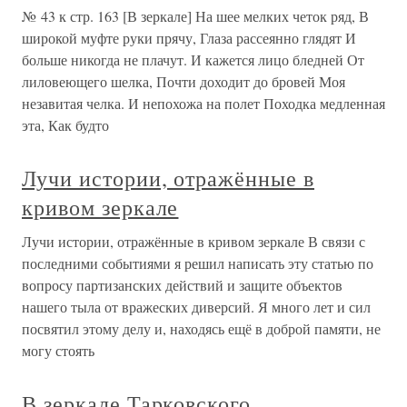
№ 43 к стр. 163 [В зеркале] На шее мелких четок ряд, В
широкой муфте руки прячу, Глаза рассеянно глядят И
больше никогда не плачут. И кажется лицо бледней От
лиловеющего шелка, Почти доходит до бровей Моя
незавитая челка. И непохожа на полет Походка медленная
эта, Как будто
Лучи истории, отражённые в
кривом зеркале
Лучи истории, отражённые в кривом зеркале В связи с
последними событиями я решил написать эту статью по
вопросу партизанских действий и защите объектов
нашего тыла от вражеских диверсий. Я много лет и сил
посвятил этому делу и, находясь ещё в доброй памяти, не
могу стоять
В зеркале Тарковского