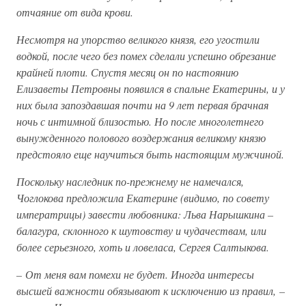
отчаяние от вида крови.
Несмотря на упорство великого князя, его угостили
водкой, после чего без помех сделали успешно обрезание
крайней плоти. Спустя месяц он по настоянию
Елизаветы Петровны появился в спальне Екатерины, и у
них была запоздавшая почти на 9 лет первая брачная
ночь с интимной близостью. Но после многолетнего
вынужденного полового воздержания великому князю
предстояло еще научиться быть настоящим мужчиной.
Поскольку наследник по-прежнему не намечался,
Чоглокова предложила Екатерине (видимо, по совету
императрицы) завести любовника: Льва Нарышкина –
балагура, склонного к шутовству и чудачествам, или
более серьезного, хоть и ловеласа, Сергея Салтыкова.
– От меня вам помехи не будет. Иногда интересы
высшей важности обязывают к исключению из правил, –