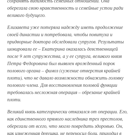
сохранять видимость семейных отношений. Она
оберегала свою нравственность и семейные устои ради
великого будущего.
Елизавета уже потеряла надежду иметь продолжение
своей династии и потребовала, чтобы повитуха и
придворные доктора обследовали супругов. Результаты
шокировали ее – Екатерина оказалась девственницей
после 9 лет супружества, а у ее супруга, великого князя
Петра Федоровича был выявлен врожденный порок
полового органа – фимоз (сужение отверстия крайней
плоти), что не давало возможности обнажить головку
полового члена. Для восстановления половой функции
требовалась несложная операция – обрезание крайней
плоти.
Великий князь категорически отказался от операции. Его,
как единственного прямого наследника трех престолов,
оберегали от всего, что могло повредить здоровью. Он,
как изнеженная девушка, не переносил боли, приходил в