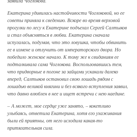
заявила Чоглокова.
Екатерина удивилась настойчивости Чоглоковой, но ее
советы приняла к сведению. Вскоре во время верховой
прогулки по лесу к Екатерине подъехал Сергей Салтыков
и стал объясняться в любви. Екатерина сначала
испугалась, подумав, что это ловушка, чтобы обвинить
ее в измене и отлучить от императорского двора. Но
победило женское начало. К тому же к свиданиям ее
подталкивала сама Чоглокова. Воспользовавшись тем,
что придворные в погоне за зайцами ускакали далеко
вперед, Салтыков остановил свою лошадь рядом с
лошадью великой княгини и без всякого вступления заявил,
что давно влюблен в нее и ищет встречи с нею наедине.
– А может, мое сердце уже занято, – кокетливо
улыбаясь, ответила Екатерина, хотя его ухаживания
были ей приятны, от него исходила какая-то
притягательная сила.