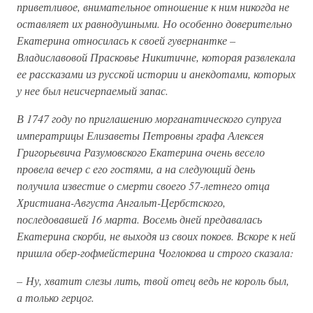
приветливое, внимательное отношение к ним никогда не
оставляет их равнодушными. Но особенно доверительно
Екатерина относилась к своей гувернантке –
Владиславовой Прасковье Никитичне, которая развлекала
ее рассказами из русской истории и анекдотами, которых
у нее был неисчерпаемый запас.
В 1747 году по приглашению морганатического супруга
императрицы Елизаветы Петровны графа Алексея
Григорьевича Разумовского Екатерина очень весело
провела вечер с его гостями, а на следующий день
получила известие о смерти своего 57-летнего отца
Христиана-Августа Ангальт-Цербстского,
последовавшей 16 марта. Восемь дней предавалась
Екатерина скорби, не выходя из своих покоев. Вскоре к ней
пришла обер-гофмейстерина Чоглокова и строго сказала:
– Ну, хватит слезы лить, твой отец ведь не король был,
а только герцог.