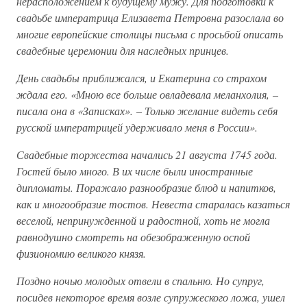
нерасположением к будущему мужу. Для подготовки к
свадьбе императрица Елизавета Петровна разослала во
многие европейские столицы письма с просьбой описать
свадебные церемонии для наследных принцев.
День свадьбы приближался, и Екатерина со страхом
ждала его. «Мною все больше овладевала меланхолия, –
писала она в «Записках». – Только желание видеть себя
русской императрицей удерживало меня в России».
Свадебные торжества начались 21 августа 1745 года.
Гостей было много. В их числе были иностранные
дипломаты. Поражало разнообразие блюд и напитков,
как и многообразие тостов. Невеста старалась казаться
веселой, непринужденной и радостной, хоть не могла
равнодушно смотреть на обезображенную оспой
физиономию великого князя.
Поздно ночью молодых отвели в спальню. Но супруг,
посидев некоторое время возле супружеского ложа, ушел