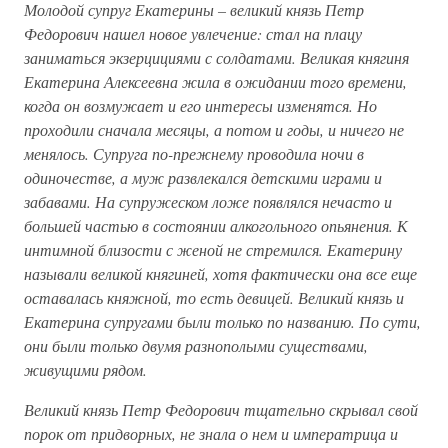
Молодой супруг Екатерины – великий князь Петр
Федорович нашел новое увлечение: стал на плацу
заниматься экзерцициями с солдатами. Великая княгиня
Екатерина Алексеевна жила в ожидании того времени,
когда он возмужает и его интересы изменятся. Но
проходили сначала месяцы, а потом и годы, и ничего не
менялось. Супруга по-прежнему проводила ночи в
одиночестве, а муж развлекался детскими играми и
забавами. На супружеском ложе появлялся нечасто и
большей частью в состоянии алкогольного опьянения. К
интимной близости с женой не стремился. Екатерину
называли великой княгиней, хотя фактически она все еще
оставалась княжной, то есть девицей. Великий князь и
Екатерина супругами были только по названию. По сути,
они были только двумя разнополыми существами,
живущими рядом.
Великий князь Петр Федорович тщательно скрывал свой
порок от придворных, не знала о нем и императрица и