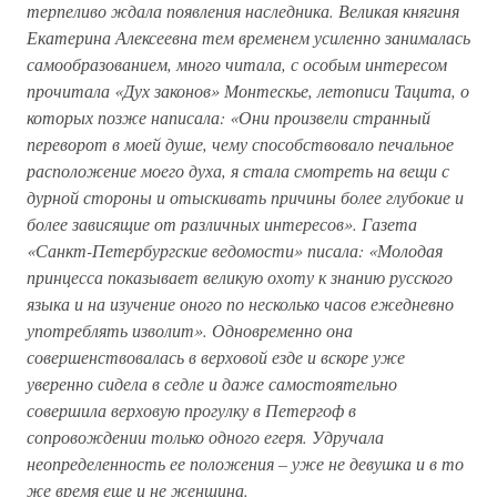
терпеливо ждала появления наследника. Великая княгиня
Екатерина Алексеевна тем временем усиленно занималась
самообразованием, много читала, с особым интересом
прочитала «Дух законов» Монтескье, летописи Тацита, о
которых позже написала: «Они произвели странный
переворот в моей душе, чему способствовало печальное
расположение моего духа, я стала смотреть на вещи с
дурной стороны и отыскивать причины более глубокие и
более зависящие от различных интересов». Газета
«Санкт-Петербургские ведомости» писала: «Молодая
принцесса показывает великую охоту к знанию русского
языка и на изучение оного по несколько часов ежедневно
употреблять изволит». Одновременно она
совершенствовалась в верховой езде и вскоре уже
уверенно сидела в седле и даже самостоятельно
совершила верховую прогулку в Петергоф в
сопровождении только одного егеря. Удручала
неопределенность ее положения – уже не девушка и в то
же время еще и не женщина.