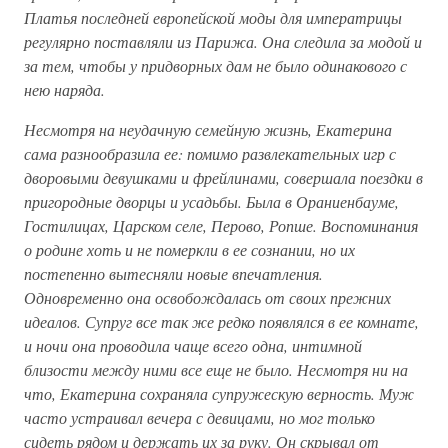
Платья последней европейской моды для императрицы
регулярно поставляли из Парижа. Она следила за модой и
за тем, чтобы у придворных дам не было одинакового с
нею наряда.
Несмотря на неудачную семейную жизнь, Екатерина
сама разнообразила ее: помимо развлекательных игр с
дворовыми девушками и фрейлинами, совершала поездки в
пригородные дворцы и усадьбы. Была в Ораниенбауме,
Гостилицах, Царском селе, Перово, Ропше. Воспоминания
о родине хоть и не померкли в ее сознании, но их
постепенно вытесняли новые впечатления.
Одновременно она освобождалась от своих прежних
идеалов. Супруг все так же редко появлялся в ее комнате,
и ночи она проводила чаще всего одна, интимной
близости между ними все еще не было. Несмотря ни на
что, Екатерина сохраняла супружескую верность. Муж
часто устраивал вечера с девицами, но мог только
сидеть рядом и держать их за руку. Он скрывал от