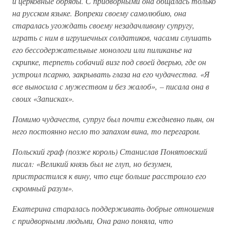
и церковные обряды. С придворными она общалась только
на русском языке. Вопреки своему самолюбию, она
старалась угождать своему незадачливому супругу,
играть с ним в игрушечных солдатиков, часами слушать
его бессодержательные монологи или пиликанье на
скрипке, терпеть собачий визг под своей дверью, где он
устроил псарню, закрывать глаза на его чудачества. «Я
все выносила с мужеством и без жалоб», – писала она в
своих «Записках».
Помимо чудачеств, супруг был почти ежедневно пьян, он
него постоянно несло то запахом вина, то перегаром.
Польский граф (позже король) Станислав Понятовский
писал: «Великий князь был не глуп, но безумен,
пристрастился к вину, что еще больше расстроило его
скромный разум».
Екатерина старалась поддерживать добрые отношения
с придворными людьми, Она рано поняла, что