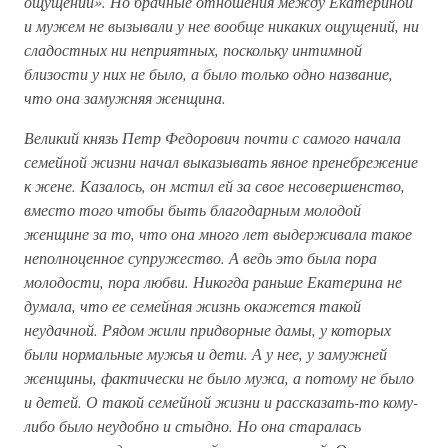
ощущений». Но брачные отношения между Екатериной
и мужем не вызывали у нее вообще никаких ощущений, ни
сладостных ни неприятных, поскольку интимной
близости у них не было, а было только одно название,
что она замужняя женщина.
Великий князь Петр Федорович почти с самого начала
семейной жизни начал выказывать явное пренебрежение
к жене. Казалось, он мстил ей за свое несовершенство,
вместо того чтобы быть благодарным молодой
женщине за то, что она много лет выдерживала такое
неполноценное супружество. А ведь это была пора
молодости, пора любви. Никогда раньше Екатерина не
думала, что ее семейная жизнь окажется такой
неудачной. Рядом жили придворные дамы, у которых
были нормальные мужья и дети. А у нее, у замужней
женщины, фактически не было мужа, а потому не было
и детей. О такой семейной жизни и рассказать-то кому-
либо было неудобно и стыдно. Но она старалась