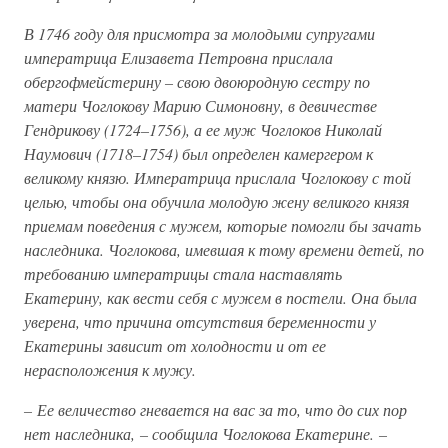
В 1746 году для присмотра за молодыми супругами
императрица Елизавета Петровна прислала
обергофмейстерину – свою двоюродную сестру по
матери Чоглокову Марию Симоновну, в девичестве
Гендрикову (1724–1756), а ее муж Чоглоков Николай
Наумович (1718–1754) был определен камергером к
великому князю. Императрица прислала Чоглокову с той
целью, чтобы она обучила молодую жену великого князя
приемам поведения с мужем, которые помогли бы зачать
наследника. Чоглокова, имевшая к тому времени детей, по
требованию императрицы стала наставлять
Екатерину, как вести себя с мужем в постели. Она была
уверена, что причина отсутствия беременности у
Екатерины зависит от холодности и от ее
нерасположения к мужу.
– Ее величество гневается на вас за то, что до сих пор
нет наследника, – сообщила Чоглокова Екатерине. –