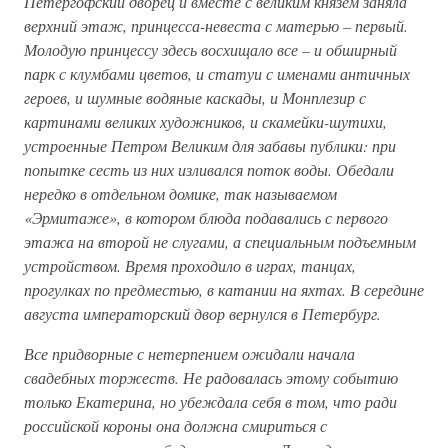
Петергофский дворец и вместе с великим князем заняла
верхний этаж, принцесса-невеста с матерью – первый.
Молодую принцессу здесь восхищало все – и обширный
парк с клумбами цветов, и статуи с именами античных
героев, и шумные водяные каскады, и Монплезир с
картинами великих художников, и скамейки-шутихи,
устроенные Петром Великим для забавы публики: при
попытке сесть из них изливался поток воды. Обедали
нередко в отдельном домике, так называемом
«Эрмитаже», в котором блюда подавались с первого
этажа на второй не слугами, а специальным подъемным
устройством. Время проходило в играх, танцах,
прогулках по предместью, в катании на яхтах. В середине
августа императорский двор вернулся в Петербург.
Все придворные с нетерпением ожидали начала
свадебных торжеств. Не радовалась этому событию
только Екатерина, но убеждала себя в том, что ради
российской короны она должна смириться с