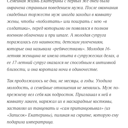
Семейная жизнь Екатерины с первых же дней была
омрачена странным поведением мужа. После окончания
свадебных торжеств муж иногда заходил в комнату
жены, чтобы «поболтать» или поиграть с нею «в
солдатики», перед которыми он появлялся в полном
военном облачении и при шпаге. А молодая супруга
поражалась его наивности, детским увлечениям,
которые она называла «ребячествами». Молодая 16-
летняя женщина не имела опыта в супружеских делах, а
ее 17-летний супруг оказался не способным к интимной
близости, и она коротала ночи в одиночестве.
Так продолжалось не дни, не месяцы, а годы. Уходила
молодость, а семейные отношения не менялись. Муж по-
прежнему вел себя как подросток. Приглашал к ней в
комнату лакеев, наряжал их в маскарадные костюмы,
заставлял их танцевать и «сам пританцовывал» (из
«Записок» Екатерины), пиликая на скрипке, которую ему
подарила императрица.