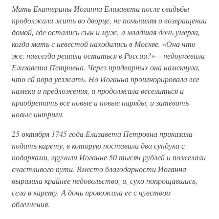
Мать Екатерины Иоганна Елизавета после свадьбы
продолжала жить во дворце, не помышляя о возвращении
домой, где остались сын и муж, а младшая дочь умерла,
когда мать с невестой находились в Москве. «Она что
же, навсегда решила остаться в России?» – недоумевала
Елизавета Петровна. Через придворных она намекнула,
что ей пора уезжать. Но Иоганна проигнорировала все
намеки и предложения, и продолжала веселиться и
приобретать все новые и новые наряды, и затевать
новые интриги.
25 октября 1745 года Елизавета Петровна приказала
подать карету, в которую поставили два сундука с
подарками, вручили Иоганне 50 тысяч рублей и пожелали
счастливого пути. Вместо благодарности Иоганна
выразила крайнее недовольство, и, сухо попрощавшись,
села в карету. А дочь провожала ее с чувством
облегчения.