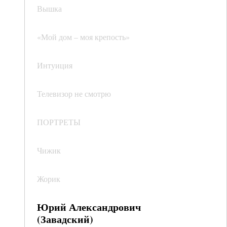
Вышка
«Мой дом – моя крепость»
Интуиция
Телевизор не смотрю
ПОРТРЕТЫ
Чижик
Жорик
Юрий Александрович
(Завадский)