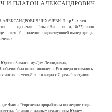
ИЧ И ПЛАТОН АЛЕКСАНДРОВИЧ
 АЛЕКСАНДРОВИЧ ЧИХАЧЕВЫ Петр Чихачев
латон — в год начала войны с Наполеоном, 10(22) июня
орце — летней резиденции вдовствующей императрицы
хачевых
к Юрочке Завадскому.Дом Леонидовых,
, обычно был полон молодежи. Его двери оставались
хтангова и меня.Я часто ходил с Сережей в студию
, где Фаина Георгиевна проработала последние годы
ловесная баталия с главным режиссером Юрием