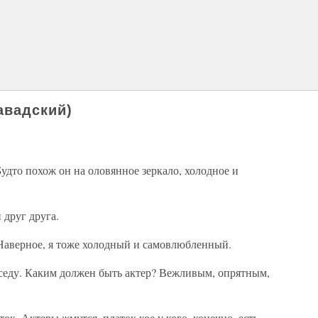
авадский)
Будто похож он на оловянное зеркало, холодное и
 друг друга.
. Наверное, я тоже холодный и самовлюбленный.
еседу. Каким должен быть актер? Вежливым, опрятным,
ок. Актеры жмутся, платок кое у кого, конечно, есть,