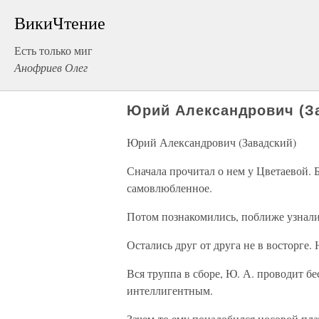
ВикиЧтение
Есть только миг
Анофриев Олег
Юрий Александрович (З
Юрий Александрович (Завадский)
Сначала прочитал о нем у Цветаевой. 
самовлюбленное.
Потом познакомились, поближе узнали
Остались друг от друга не в восторге
Вся труппа в сборе, Ю. А. проводит б
интеллигентным.
Зачем-то ему понадобился носовой плат