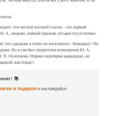
платок.
оворит, что чистый носовой платок – это первый
Ю. А., видимо, первый признак сегодня отсутствовал.
рят, что однажды в гневе он воскликнул: «Какашка!» Не
 срыва. Но я сам был свидетелем возмущения Ю. А.,
Н. П. Охлопкова. Нервно перебирая карандаши, он
щадной, как блядь!»
книг! 📚
писки в подарок
и наслаждайся