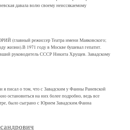
невская давала волю своему неиссякаемому
(главный режиссер Театра имени Маяковского;
году жизни).В 1971 году в Москве бушевал гепатит.
бывший руководитель СССР Никита Хрущев. Завадскому
и я писал о том, что с Завадским у Фаины Раневской
о остановиться на них более подробно, ведь все
атре, было сыграно с Юрием Завадским.Фаина
сандрович