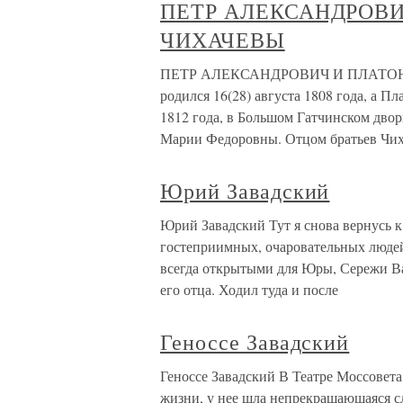
ПЕТР АЛЕКСАНДРОВ
ЧИХАЧЕВЫ
ПЕТР АЛЕКСАНДРОВИЧ И ПЛАТОН
родился 16(28) августа 1808 года, а П
1812 года, в Большом Гатчинском дв
Марии Федоровны. Отцом братьев Чи
Юрий Завадский
Юрий Завадский Тут я снова вернусь 
гостеприимных, очаровательных людей
всегда открытыми для Юры, Сережи Ва
его отца. Ходил туда и после
Геноссе Завадский
Геноссе Завадский В Театре Моссовета
жизни, у нее шла непрекращающаяся с