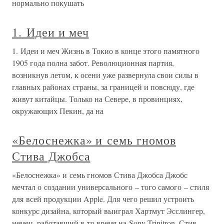
нормально покушать
1. Идеи и меч
1. Идеи и меч Жизнь в Токио в конце этого памятного
1905 года полна забот. Революционная партия,
возникнув летом, к осени уже развернула свои силы в
главных районах страны, за границей и повсюду, где
живут китайцы. Только на Севере, в провинциях,
окружающих Пекин, да на
«Белоснежка» и семь гномов
Стива Джобса
«Белоснежка» и семь гномов Стива Джобса Джобс
мечтал о создании универсального – того самого – стиля
для всей продукции Apple. Для чего решил устроить
конкурс дизайна, который выиграл Хартмут Эсслингер,
немец, работавший в то время на Sony Trinitron. Стив