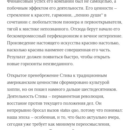
Финансовый успех его компании был не самоцелью, а
побочным эффектом его деятельности. Его ценности –
стремление к красоте, гармонии, „пению души“ в
сочетании с любопытством пионера и первооткрывателя,
тягой к мистике непознанного. Отсюда берут начало его
бескомпромиссный перфекционизм и вечное нетерпение.
Произведение настоящего искусства красиво настолько,
насколько красива наименее совершенная его часть.
Результат должен появиться быстро, чтобы открыть
новые горизонты неизведанного.
Открытое пренебрежение Стива к традиционным
американским ценностям сформировано культурой
хиппи, но он пошел намного дальше шестидесятников.
Деятельность Стива – перманентная революция,
восстание против текущего положения дел. Он
непрерывно бросал вызов status quo, потому что понимал:
наша эпоха – особенная, и то, что было актуально вчера,
сегодня уже требует как минимум переосмысления,