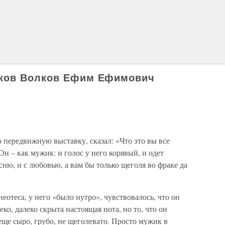
ков Волков Ефим Ефимович
о передвижную выставку, сказал: «Что это вы все
Он – как мужик: и голос у него корявый, и одет
сню, и с любовью, а вам бы только щеголя во фраке да
еотеса, у него «было нутро», чувствовалось, что он
ко, далеко скрыта настоящая нота, но то, что он
еще сыро, грубо, не щеголевато. Просто мужик в