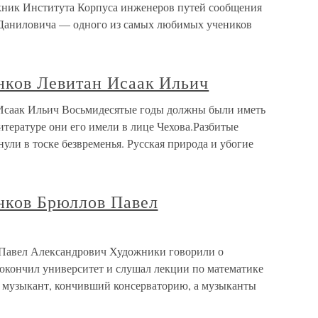
кник Института Корпуса инженеров путей сообщения
 Даниловича — одного из самых любимых учеников
ков Левитан Исаак Ильич
Исаак Ильич Восьмидесятые годы должны были иметь
литературе они его имели в лице Чехова.Разбитые
ли в тоске безвременья. Русская природа и убогие
нков Брюллов Павел
Павел Александрович Художники говорили о
 окончил университет и слушал лекции по математике
н музыкант, кончивший консерваторию, а музыканты