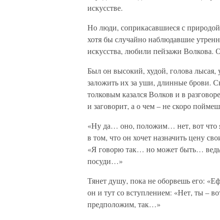
искусстве.
Но люди, соприкасавшиеся с природой,
хотя бы случайно наблюдавшие утренни
искусства, любили пейзажи Волкова. 
Был он высокий, худой, голова лысая, 
заложить их за уши, длинные брови. С
толковым казался Волков и в разговор
и заговорит, а о чем – не скоро поймеш
«Ну да… оно, положим… нет, вот что я
в том, что он хочет назначить цену св
«Я говорю так… но может быть… ведь 
посуди…»
Тянет душу, пока не оборвешь его: «Е
он и тут со вступлением: «Нет, ты – в
предположим, так…»