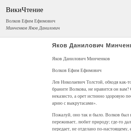
ВикиЧтение
Волков Ефим Ефимович
Минченков Яков Данилович
Яков Данилович Минчен
Яков Данилович Минченков
Волков Ефим Ефимович
Лев Николаевич Толстой, обходя как-т
браните Волкова, не нравится он вам? 
неказисто, а орет истинно здоровую пе
арию с выкрутасами».
Пожалуй, оно так и было. Волков был н
переживает, любит природу; где-то дале
передает, не отделано по-настоящему, 