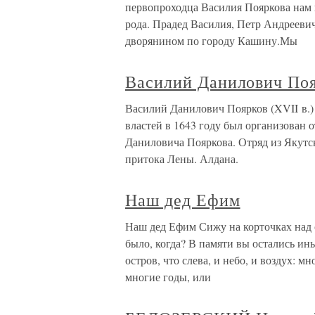
первопроходца Василия Пояркова нам н
рода. Прадед Василия, Петр Андрееви
дворянином по городу Кашину.Мы
Василий Данилович Поя
Василий Данилович Поярков (XVII в.
властей в 1643 году был организован 
Даниловича Пояркова. Отряд из Якутск
притока Лены. Алдана.
Наш дед Ефим
Наш дед Ефим Сижу на корточках над са
было, когда? В памяти вы остались иным
остров, что слева, и небо, и воздух: м
многие годы, или