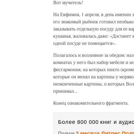
Вот мучитель!
На Евфимия, 1 апреля, в день именин 
его знакомый рыбник готовил необык
заказывать отдельную посуду для ее в
кушанья, жаловалась даже: «Достанет 
одной посуде не помещается».
Полагалось и возлияние за обедом: на
комнатах у него был набор мебели и и
фисгармония, на которых никто (кроме
которые он менял на картины у моряко
неоконченные картины, о которых Волк
принимал...
Конец ознакомительного фрагмента.
Более 800 000 книг и аудио
2 месяца Литрес Под
Получи