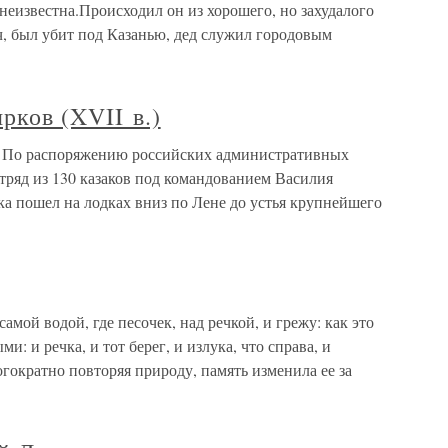
еизвестна.Происходил он из хорошего, но захудалого
ч, был убит под Казанью, дед служил городовым
рков (XVII в.)
) По распоряжению российских административных
отряд из 130 казаков под командованием Василия
а пошел на лодках вниз по Лене до устья крупнейшего
мой водой, где песочек, над речкой, и грежу: как это
и: и речка, и тот берег, и излука, что справа, и
ногократно повторяя природу, память изменила ее за