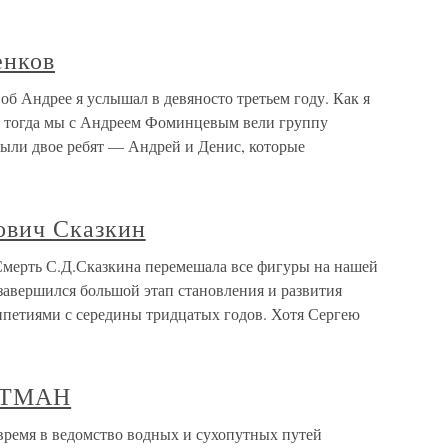
енков
б Андрее я услышал в девяносто третьем году. Как я
, тогда мы с Андреем Фоминцевым вели группу
были двое ребят — Андрей и Денис, которые
ович Сказкин
Смерть С.Д.Сказкина перемешала все фигуры на нашей
 завершился большой этап становления и развития
ипетиями с середины тридцатых годов. Хотя Сергею
ОТМАН
я в ведомство водных и сухопутных путей