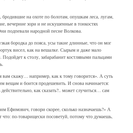
 бродившие на охоте по болотам, опушкам леса, лугам,
е, вечерние зори и не искушенные в тонкостях
Они подпевали народной песне Волкова.
узкая бородка до пояса, усы такие длинные, что он мог
юртук висел, как на вешалке. Сырым и даже мало
е. Подойдет к столу, забарабанит костлявыми пальцами
ь.
 вам скажу… например, как к тому говорится». А суть
оим вещам и боится продешевить. И снова начинается:
действительно, как сказать?.. может случиться… сам
фим Ефимович, говори скорее, сколько назначаешь?» А
от что: по-товарищески посоветуй, потому что думаешь,