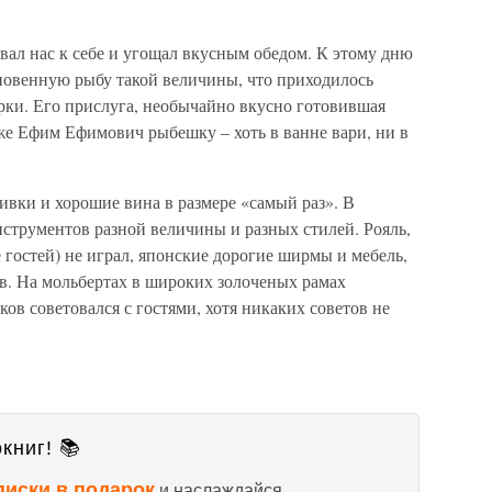
звал нас к себе и угощал вкусным обедом. К этому дню
новенную рыбу такой величины, что приходилось
арки. Его прислуга, необычайно вкусно готовившая
же Ефим Ефимович рыбешку – хоть в ванне вари, ни в
ливки и хорошие вина в размере «самый раз». В
нструментов разной величины и разных стилей. Рояль,
 гостей) не играл, японские дорогие ширмы и мебель,
в. На мольбертах в широких золоченых рамах
ов советовался с гостями, хотя никаких советов не
книг! 📚
писки в подарок
и наслаждайся