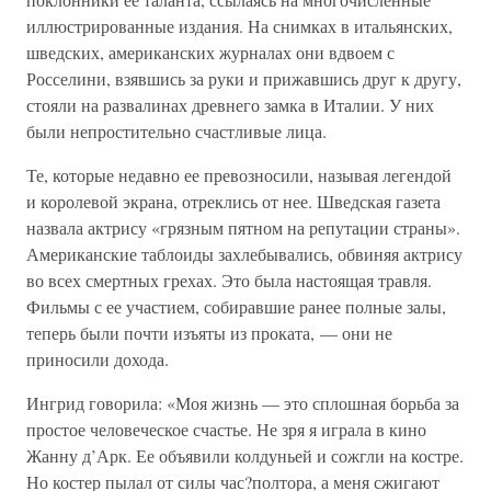
иллюстрированные издания. На снимках в итальянских,
шведских, американских журналах они вдвоем с
Росселини, взявшись за руки и прижавшись друг к другу,
стояли на развалинах древнего замка в Италии. У них
были непростительно счастливые лица.
Те, которые недавно ее превозносили, называя легендой
и королевой экрана, отреклись от нее. Шведская газета
назвала актрису «грязным пятном на репутации страны».
Американские таблоиды захлебывались, обвиняя актрису
во всех смертных грехах. Это была настоящая травля.
Фильмы с ее участием, собиравшие ранее полные залы,
теперь были почти изъяты из проката, — они не
приносили дохода.
Ингрид говорила: «Моя жизнь — это сплошная борьба за
простое человеческое счастье. Не зря я играла в кино
Жанну д’Арк. Ее объявили колдуньей и сожгли на костре.
Но костер пылал от силы час?полтора, а меня сжигают