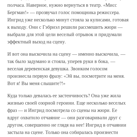
полчаса. Наверное, нужно вернуться в театр. «Мисс
Бергман!» — прозвучал голос помощника режиссера.
Ингрид уже несколько минут стояла за кулисами, готовая
к выходу. Они с Гэбриэл решили рассмешить жюри —
выбрали для этой цели веселый отрывок и придумали
эффектный выход на сцену.
И вот она выскочила на сцену — именно выскочила, —
так было задумано и стояла, уперев руки в бока, —
веселая деревенская девушка. Звонким голосом
произнесла первую фразу: «Эй вы, посмотрите на меня.
Вот я! Вы меня слышите?!»
Куда только девалась ее застенчивость? Она уже жила
жизнью своей озорной героини. Еще несколько веселых
фраз — и Ингрид посмотрела со сцены на жюри. Ее
вдруг охватило отчаяние — они разговаривали друг с
другом, совершенно не глядя на нее! Ингрид в отчаянии
застыла на сцене. Только она собиралась произнести