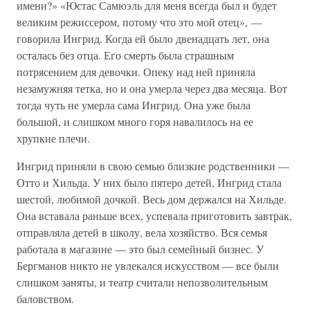
имени?» «Юстас Самюэль для меня всегда был и будет
великим режиссером, потому что это мой отец», —
говорила Ингрид. Когда ей было двенадцать лет, она
осталась без отца. Его смерть была страшным
потрясением для девочки. Опеку над ней приняла
незамужняя тетка, но и она умерла через два месяца. Вот
тогда чуть не умерла сама Ингрид. Она уже была
большой, и слишком много горя навалилось на ее
хрупкие плечи.
Ингрид приняли в свою семью близкие родственники —
Отто и Хильда. У них было пятеро детей, Ингрид стала
шестой, любимой дочкой. Весь дом держался на Хильде.
Она вставала раньше всех, успевала приготовить завтрак,
отправляла детей в школу, вела хозяйство. Вся семья
работала в магазине — это был семейный бизнес. У
Бергманов никто не увлекался искусством — все были
слишком заняты, и театр считали непозволительным
баловством.