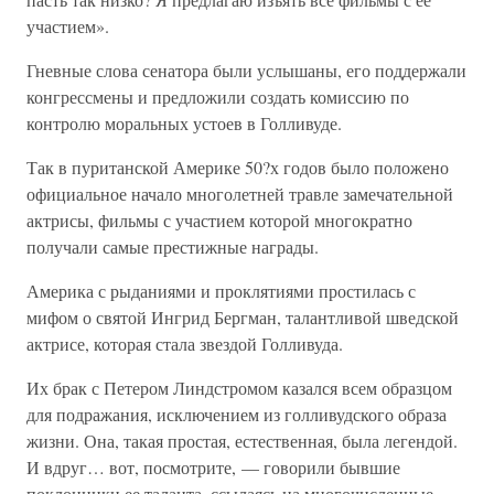
участием».
Гневные слова сенатора были услышаны, его поддержали
конгрессмены и предложили создать комиссию по
контролю моральных устоев в Голливуде.
Так в пуританской Америке 50?х годов было положено
официальное начало многолетней травле замечательной
актрисы, фильмы с участием которой многократно
получали самые престижные награды.
Америка с рыданиями и проклятиями простилась с
мифом о святой Ингрид Бергман, талантливой шведской
актрисе, которая стала звездой Голливуда.
Их брак с Петером Линдстромом казался всем образцом
для подражания, исключением из голливудского образа
жизни. Она, такая простая, естественная, была легендой.
И вдруг… вот, посмотрите, — говорили бывшие
поклонники ее таланта, ссылаясь на многочисленные