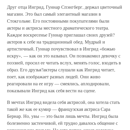
Друг отца Ингрид, Гуннар Спэнгберг, держал цветочный
магазин. Это был самый элегантный магазин в
Стокгольме. Его постоянными покупателями были
актеры и актрисы местного драматического театра.
Каждое воскресенье Гуннар приглашал своих друзей?
актеров к себе на традиционный обед. Мудрый и
артистичный, Гуннар почувствовал в Ингрид «божью
искру», — как он это называл. Он познакомил девочку с
поэзией, просил ее читать вслух, менять голос, входить в
образ. Его друзья?актеры слушали как Ингрид читает,
поет, как изображает разных людей. Они живо
реагировали на ее игру — смеялись, аплодировали,
показывали Ингрид как себя вести на сцене.
В мечтах Ингрид видела себя актрисой, она хотела стать
такой же как ее кумир — французская актриса Сара
Бернар. Но, увы — это были лишь мечты. Ингрид была
болезненно застенчивой, ей трудно давалось общение с
незнакомыми людьми. Но зато потом, узнав человека