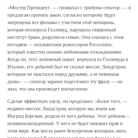
«Мистер Президент, — громыхал с трибуны сенатор, — я
предлагаю принять закон, согласно которому будут
запрещены все фильмы с участием этой женщины,
которая опозорила Голливуд, нарушила священный
институт брака, разрушила семью. Она сошлась с этим
негодяем — итальянским режиссером Росселини,
который известен своими любовными похождениями.
Когда он, этот любовный пират, вернулся из Голливуда в
Италию, его добычей был не скальп миссис Линдстром,
которым он хвастался перед друзьями, а ее невинная
душа», — сенатор заранее подготовил эту фразу — он
знал, что она произведет впечатление.
Сделав эффектную паузу, он продолжал: «Более того, —
недавно миссис Линдстром, которую мы знаем как
Ингрид Бергман, родила от него ребенка. Этот ребенок—
незаконнорожденный. У него не будет никаких прав в
этом мире. Как могла ранее безупречная женщина, мать,
пасть так низко? Я предлагаю изъять все фильмы с ее