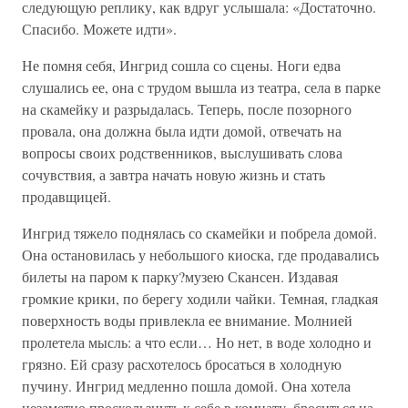
следующую реплику, как вдруг услышала: «Достаточно.
Спасибо. Можете идти».
Не помня себя, Ингрид сошла со сцены. Ноги едва
слушались ее, она с трудом вышла из театра, села в парке
на скамейку и разрыдалась. Теперь, после позорного
провала, она должна была идти домой, отвечать на
вопросы своих родственников, выслушивать слова
сочувствия, а завтра начать новую жизнь и стать
продавщицей.
Ингрид тяжело поднялась со скамейки и побрела домой.
Она остановилась у небольшого киоска, где продавались
билеты на паром к парку?музею Скансен. Издавая
громкие крики, по берегу ходили чайки. Темная, гладкая
поверхность воды привлекла ее внимание. Молнией
пролетела мысль: а что если… Но нет, в воде холодно и
грязно. Ей сразу расхотелось бросаться в холодную
пучину. Ингрид медленно пошла домой. Она хотела
незаметно проскользнуть к себе в комнату, броситься на