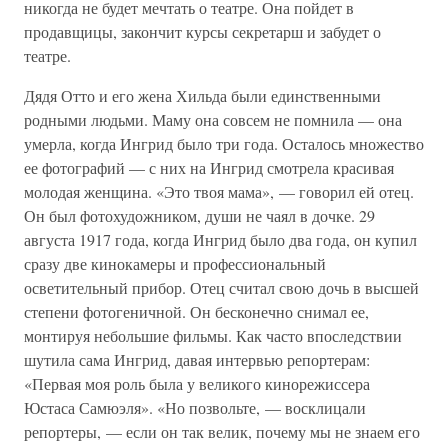
никогда не будет мечтать о театре. Она пойдет в
продавщицы, закончит курсы секретарш и забудет о
театре.
Дядя Отто и его жена Хильда были единственными
родными людьми. Маму она совсем не помнила — она
умерла, когда Ингрид было три года. Осталось множество
ее фотографий — с них на Ингрид смотрела красивая
молодая женщина. «Это твоя мама», — говорил ей отец.
Он был фотохудожником, души не чаял в дочке. 29
августа 1917 года, когда Ингрид было два года, он купил
сразу две кинокамеры и профессиональный
осветительный прибор. Отец считал свою дочь в высшей
степени фотогеничной. Он бесконечно снимал ее,
монтируя небольшие фильмы. Как часто впоследствии
шутила сама Ингрид, давая интервью репортерам:
«Первая моя роль была у великого кинорежиссера
Юстаса Самюэля». «Но позвольте, — восклицали
репортеры, — если он так велик, почему мы не знаем его