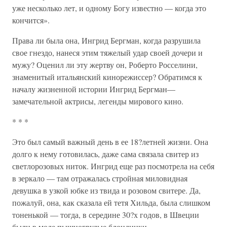
уже несколько лет, и одному Богу известно — когда это
кончится».
Права ли была она, Ингрид Бергман, когда разрушила
свое гнездо, нанеся этим тяжелый удар своей дочери и
мужу? Оценил ли эту жертву он, Роберто Росселини,
знаменитый итальянский кинорежиссер? Обратимся к
началу жизненной истории Ингрид Бергман—
замечательной актрисы, легенды мирового кино.
* * *
Это был самый важный день в ее 18?летней жизни. Она
долго к нему готовилась, даже сама связала свитер из
светлорозовых ниток. Ингрид еще раз посмотрела на себя
в зеркало — там отражалась стройная миловидная
девушка в узкой юбке из твида и розовом свитере. Да,
пожалуй, она, как сказала ей тетя Хильда, была слишком
тоненькой — тогда, в середине 30?х годов, в Швеции
были в моде пышногрудые блондинки.