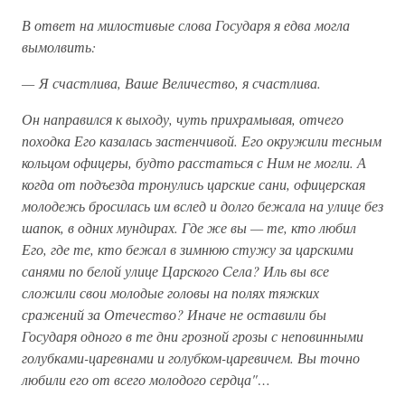
В ответ на милостивые слова Государя я едва могла
вымолвить:
— Я счастлива, Ваше Величество, я счастлива.
Он направился к выходу, чуть прихрамывая, отчего
походка Его казалась застенчивой. Его окружили тесным
кольцом офицеры, будто расстаться с Ним не могли. А
когда от подъезда тронулись царские сани, офицерская
молодежь бросилась им вслед и долго бежала на улице без
шапок, в одних мундирах. Где же вы — те, кто любил
Его, где те, кто бежал в зимнюю стужу за царскими
санями по белой улице Царского Села? Иль вы все
сложили свои молодые головы на полях тяжких
сражений за Отечество? Иначе не оставили бы
Государя одного в те дни грозной грозы с неповинными
голубками-царевнами и голубком-царевичем. Вы точно
любили его от всего молодого сердца"…