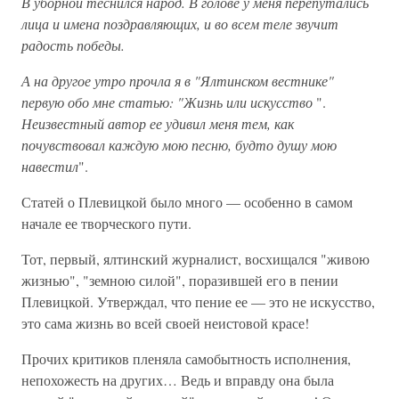
В уборной теснился народ. В голове у меня перепутались
лица и имена поздравляющих, и во всем теле звучит
радость победы.
А на другое утро прочла я в "Ялтинском вестнике"
первую обо мне статью: "Жизнь или искусство
".
Неизвестный автор ее удивил меня тем, как
почувствовал каждую мою песню, будто душу мою
навестил
".
Статей о Плевицкой было много — особенно в самом
начале ее творческого пути.
Тот, первый, ялтинский журналист, восхищался "живою
жизнью", "земною силой", поразившей его в пении
Плевицкой. Утверждал, что пение ее — это не искусство,
это сама жизнь во всей своей неистовой красе!
Прочих критиков пленяла самобытность исполнения,
непохожесть на других… Ведь и вправду она была