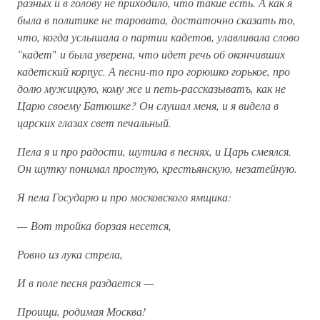
разных и в голову не приходило, что такие есть. А как я
была в политике не таровата, достаточно сказать то,
что, когда услышала о партии кадетов, улавливала слово
"кадет
"
и была уверена, что идет речь об окончивших
кадетский корпус. А песни-то про горюшко горькое, про
долю мужицкую, кому же и петь-рассказыватъ, как не
Царю своему Батюшке? Он слушал меня, и я видела в
царских глазах свет печальный.
Пела я и про радости, шутила в песнях, и Царь смеялся.
Он шутку понимал простую, крестьянскую, незатейную.
Я пела Государю и про московского ямщика:
— Вот тройка борзая несется,
Ровно из лука стрела,
И в поле песня раздается —
Проищи, родимая Москва!