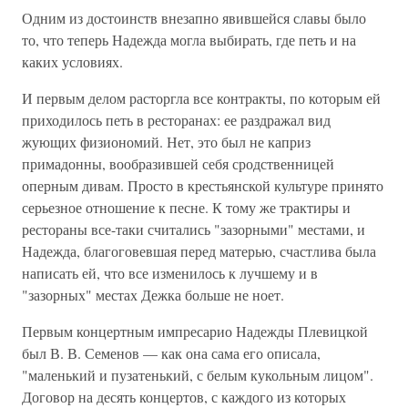
Одним из достоинств внезапно явившейся славы было
то, что теперь Надежда могла выбирать, где петь и на
каких условиях.
И первым делом расторгла все контракты, по которым ей
приходилось петь в ресторанах: ее раздражал вид
жующих физиономий. Нет, это был не каприз
примадонны, вообразившей себя сродственницей
оперным дивам. Просто в крестьянской культуре принято
серьезное отношение к песне. К тому же трактиры и
рестораны все-таки считались "зазорными" местами, и
Надежда, благоговевшая перед матерью, счастлива была
написать ей, что все изменилось к лучшему и в
"зазорных" местах Дежка больше не ноет.
Первым концертным импресарио Надежды Плевицкой
был В. В. Семенов — как она сама его описала,
"маленький и пузатенький, с белым кукольным лицом".
Договор на десять концертов, с каждого из которых