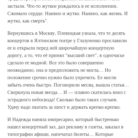
застыли. Что-то жуткое рождалось в ее исполнении.
Сжимало сердце. Наивно и жутко. Наивно, как жизнь. И
жутко, как смерть".
Вернувшись в Москву, Плевицкая узнала, что те десять
концертов в Ялтинском театре у Глазуненко прославили
ее и открыли перед ней широчайшую концертную
дорогу, а то, что её принял "высший свет", в одночасье
сделало ее модной. Все это было совершенно
неожиданно, она и предположить не могла… Но
положение срочно нужно было упрочить. Ее могли
забыть очень быстро. Поговорили месяц, вышла статья…
Сверкнула новая звезда… И — плавно скатилась вниз с
эстрадного небосвода! Сколько было таких случаев.
Удачу надо хватать за хвост и держать крепко-крепко.
И Надежда наняла импресарио, который быстренько
нашел концертный зал, дал рекламу в газеты, заказал в
типографии афиши, напечатал билеты… Которые