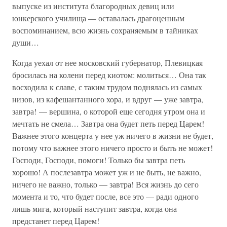
выпуске из института благородных девиц или
юнкерского училища — оставалась драгоценным
воспоминанием, всю жизнь сохраняемым в тайниках
души…
Когда уехал от нее московский губернатор, Плевицкая
бросилась на колени перед киотом: молиться… Она так
восходила к славе, с таким трудом поднялась из самых
низов, из кафешантанного хора, и вдруг — уже завтра,
завтра! — вершина, о которой еще сегодня утром она и
мечтать не смела… Завтра она будет петь перед Царем!
Важнее этого концерта у нее уж ничего в жизни не будет,
потому что важнее этого ничего просто и быть не может!
Господи, Господи, помоги! Только бы завтра петь
хорошо! А послезавтра может уж и не быть, не важно,
ничего не важно, только — завтра! Вся жизнь до сего
момента и то, что будет после, все это — ради одного
лишь мига, который наступит завтра, когда она
предстанет перед Царем!