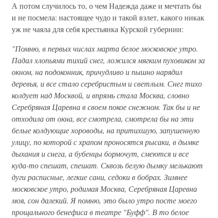
А потом случилось то, о чем Надежда даже и мечтать бы
и не посмела: настоящее чудо и такой взлет, какого никак
уж не чаяла для себя крестьянка Курской губернии:
"Помню, в первых числах марта белое московское утро.
Падал хлопьями тихий снег, ложился мягким пуховиком за
окном, на подоконник, причудливо и пышно нарядил
деревья, и все стало серебристым и светлым. Снег тихо
колдует над Москвой, и впрямь стала Москва, словно
Серебряная Царевна в своем покое снежном. Так бы и не
отходила от окна, все смотрела, смотрела бы на эти
белые колдующие хороводы, на притихшую, запушенную
улицу, по которой с храпом проносятся рысаки, в дымке
дыхания и снега, а бубенцы бормочут, смеются и все
куда-то спешат, спешат. Сквозь белую дымку мелькают
дуги расписные, легкие сани, седоки в бобрах. Зимнее
московское утро, родимая Москва, Серебряная Царевна
моя, сон далекий. Я помню, это было утро посте моего
прощального бенефиса в театре "Буфф". В то белое