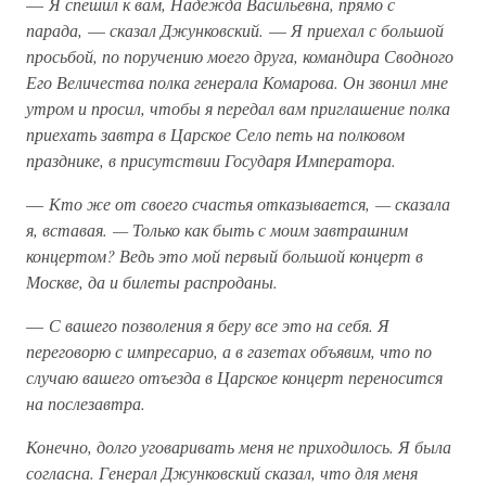
—
Я спешил к вам, Надежда Васильевна, прямо с
парада,
—
сказал Джунковский.
—
Я приехал с большой
просьбой, по поручению моего друга, командира Сводного
Его Величества полка генерала Комарова. Он звонил мне
утром и просил, чтобы я передал вам приглашение полка
приехать завтра в Царское Село петь на полковом
празднике, в присутствии Государя Императора.
—
Кто же от своего счастья отказывается, — сказала
я, вставая. — Только как быть с моим завтрашним
концертом? Ведь это мой первый большой концерт в
Москве, да и билеты распроданы.
—
С вашего позволения я беру все это на себя. Я
переговорю с импресарио, а в газетах объявим, что по
случаю вашего отъезда в Царское концерт переносится
на послезавтра.
Конечно, долго уговаривать меня не приходилось. Я была
согласна. Генерал Джунковский сказал, что для меня