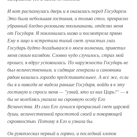
И вот распахнулась дверь и я оказалась перед Государем.
Это была небольшая гостиная, и только стол, прекрасно
убранный бледно-розовыми тюльпанами, отделял меня
от Государя. Я поклонилась низко и посмотрела прямо
Ему в лицо и встретила тихий свет лучистых глаз.
Государь будто догадывался о моем волнении, приветил
меня своим взглядом. Словно чудо случилось, страх мой
прошел, я вдруг успокоилась. По наружности Государь не
был величественным, и сидящие генералы и сановники
рядом казались гораздо представительнее. А все же, если
бы я и никогда не видела раньше Государя, войди я в эту
гостиную и спроси меня — "узнай, кто из них Царь?" — я
бы не колеблясь указала на скромную особу Его
Величества. Из глаз Его лучился прекрасный свет царской
души, величественной простотой своей и покоряющей
скромностью. Потому я Его и узнала бы.
Он рукоплескал первый и горячо, и последний хлопок