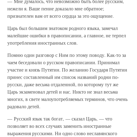
— Мне думалось, что невозможно быть более русским,
нежели я. Ваше пение доказало мне обратное;
признателен вам от всего сердца за это ощущение.
Царь был большим знатоком родного языка, замечал
малейшие ошибки в правописании, а главное, не терпел
употребления иностранных слов.
Помню один разговор с Ним по этому поводу. Как-то за
чаем беседовали о русском правописании. Принимал
участие и князь Путятин. По желанию Государя Путятин
принес составленный им список названий родни по-
русски, даже весьма отдаленной, по которому тут же
Царь экзаменовал детей и нас. Никто не знал весьма
многих, в свете малоупотребляемых терминов, что очень
радовало детей.
— Русский язык так богат, — сказал Царь, — что
позволяет во всех случаях заменить иностранные
выражения русскими. Ни одно слово неславянского