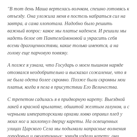
"В тот день Маша вертелась волчком, спешно готовясь к
отъезду. Она уложила меня в постель набраться сил на
завтра, а сама хлопотала. Надобно было решить
важный вопрос: какое мы платье наденем. И решили мы
надеть белое от Пантелеймоновой и украсить себя
всеми драгоценностями, какие только имеются, а на
голову еще парчовую повязку.
А позже я узнала, что Государь о моем пышном наряде
отозвался неодобрительно и высказал сожаление, что я
не была одета более скромно. Позже были скромны мои
платья, когда я пела в присутствии Его Величества.
С трепетом садилась я в придворную карету. Выездной
лакей в красной крылатке, обшитой желтым галуном, и с
черными императорскими орлами ловко оправил плед у
моих ног и захлопнул дверцу кареты. На освещенных
улицах Царского Села мы подымали напрасные волнения
городовых и околоточных: завидя издали карету, они