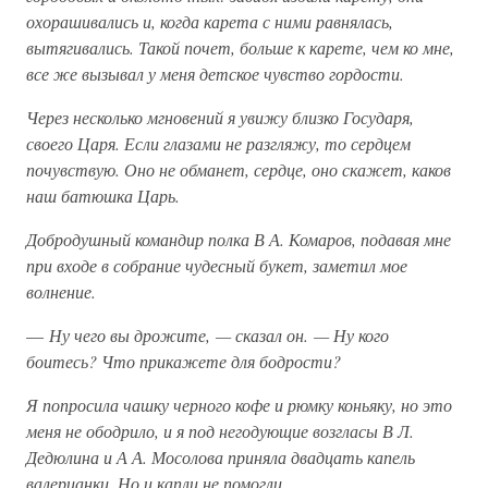
охорашивались и, когда карета с ними равнялась,
вытягивались. Такой почет, больше к карете, чем ко мне,
все же вызывал у меня детское чувство гордости.
Через несколько мгновений я увижу близко Государя,
своего Царя. Если глазами не разгляжу, то сердцем
почувствую. Оно не обманет, сердце, оно скажет, каков
наш батюшка Царь.
Добродушный командир полка В А. Комаров, подавая мне
при входе в собрание чудесный букет, заметил мое
волнение.
—
Ну чего вы дрожите, — сказал он. — Ну кого
боитесь? Что прикажете для бодрости?
Я попросила чашку черного кофе и рюмку коньяку, но это
меня не ободрило, и я под негодующие возгласы В Л.
Дедюлина и А А. Мосолова приняла двадцать капель
валерианки. Но и капли не помогли.