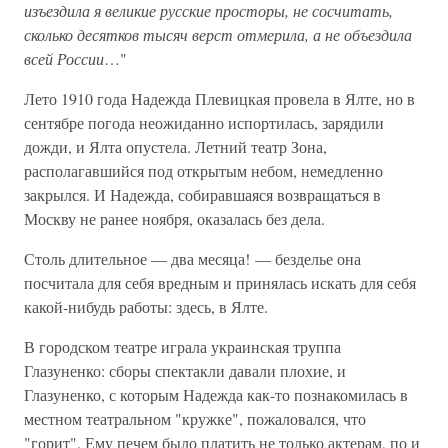
изъездила я великие русские просторы, не сосчитать,
сколько десятков тысяч верст отмерила, а не объездила
всей России
…"
Лето 1910 года Надежда Плевицкая провела в Ялте, но в
сентябре погода неожиданно испортилась, зарядили
дожди, и Ялта опустела. Летний театр Зона,
располагавшийся под открытым небом, немедленно
закрылся. И Надежда, собиравшаяся возвращаться в
Москву не ранее ноября, оказалась без дела.
Столь длительное — два месяца! — безделье она
посчитала для себя вредным и принялась искать для себя
какой-нибудь работы: здесь, в Ялте.
В городском театре играла украинская труппа
Глазуненко: сборы спектакли давали плохие, и
Глазуненко, с которым Надежда как-то познакомилась в
местном театральном "кружке", пожаловался, что
"горит". Ему печем было платить не только актерам, по и