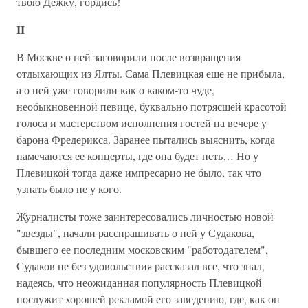
твою Дежку, гордись!
II
В Москве о ней заговорили после возвращения
отдыхающих из Ялты. Сама Плевицкая еще не прибыла,
а о ней уже говорили как о каком-то чуде,
необыкновенной певице, буквально потрясшей красотой
голоса и мастерством исполнения гостей на вечере у
барона Фредерикса. Заранее пытались выяснить, когда
намечаются ее концерты, где она будет петь… Но у
Плевицкой тогда даже импресарио не было, так что
узнать было не у кого.
Журналисты тоже заинтересовались личностью новой
"звезды", начали расспрашивать о ней у Судакова,
бывшего ее последним московским "работодателем",
Судаков не без удовольствия рассказал все, что знал,
надеясь, что неожиданная популярность Плевицкой
послужит хорошей рекламой его заведению, где, как он