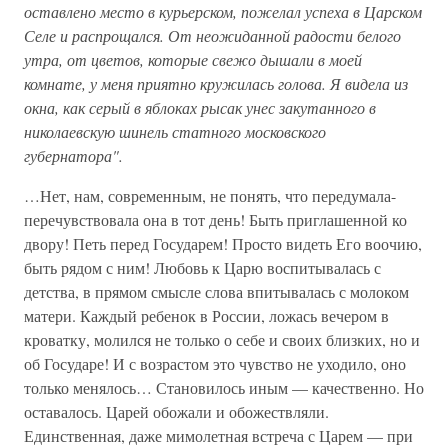
оставлено место в курьерском, пожелал успеха в Царском
Селе и распрощался. От неожиданной радости белого
утра, от цветов, которые свежо дышали в моей
комнате, у меня приятно кружилась голова. Я видела из
окна, как серый в яблоках рысак унес закутанного в
николаевскую шинель статного московского
губернатора".
…Нет, нам, современным, не понять, что передумала-
перечувствовала она в тот день! Быть приглашенной ко
двору! Петь перед Государем! Просто видеть Его воочию,
быть рядом с ним! Любовь к Царю воспитывалась с
детства, в прямом смысле слова впитывалась с молоком
матери. Каждый ребенок в России, ложась вечером в
кроватку, молился не только о себе и своих близких, но и
об Государе! И с возрастом это чувство не уходило, оно
только менялось… Становилось иным — качественно. Но
оставалось. Царей обожали и обожествляли.
Единственная, даже мимолетная встреча с Царем — при