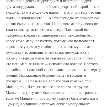
бесконечно доверяли друг другу и всесторонне друг
друга поддерживали, они были прекрасной парой — как
внешне, так и в духовном плане — и это при том, что они
почти не жили вместе… То есть периоды их совместной
жизни были очень коротки. На первом месте у обоих все-
таки стояла артистическая карьера. Плевицкий был
человеком трезвым и рациональным, самолюбив был
более чем в меру (возможно, потому, что пользовался
огромным успехом у слабого пола, а потому не имел
нужды как-то дополнительно самоутверждаться), а
посему интересы жены он ставил выше своих, потому
что понимал: ее талант — неизмеримо больше. Поэтому
спокойствие семейной жизни чаще приносилось в жертву
именно Надеждиным бесконечным гастрольным
поездкам. Она пела то на Харьковской ярмарке, то в
Москве, то в Ялте, он же все еще состоял в труппе
Манкевича, где у него были вполне приличные роли, к
тому же Манкевич поручил ему работу балетмейстера и
Эдмунд Плевицкий с успехом обучал молоденьких