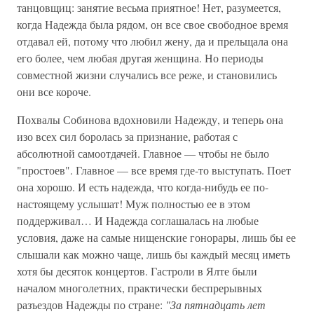
танцовщиц: занятие весьма приятное! Нет, разумеется,
когда Надежда была рядом, он все свое свободное время
отдавал ей, потому что любил жену, да и прельщала она
его более, чем любая другая женщина. Но периоды
совместной жизни случались все реже, и становились
они все короче.
Похвалы Собинова вдохновили Надежду, и теперь она
изо всех сил боролась за признание, работая с
абсолютной самоотдачей. Главное — чтобы не было
"простоев". Главное — все время где-то выступать. Поет
она хорошо. И есть надежда, что когда-нибудь ее по-
настоящему услышат! Муж полностью ее в этом
поддерживал… И Надежда соглашалась на любые
условия, даже на самые нищенские гонорары, лишь бы ее
слышали как можно чаще, лишь бы каждый месяц иметь
хотя бы десяток концертов. Гастроли в Ялте были
началом многолетних, практически беспрерывных
разъездов Надежды по стране:
"За пятнадцать лет