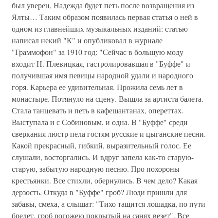
был уверен, Надежда будет петь после возвращения из
Ялты… Таким образом появилась первая статья о ней в
одном из главнейших музыкальных изданий: статью
написал некий "К" и опубликовал в журнале
"Граммофон" за 1910 год: "Сейчас в большую моду
входит Н. Плевицкая, гастролировавшая в "Буффе" и
получившая имя певицы народной удали и народного
горя. Карьера ее удивительная. Прожила семь лет в
монастыре. Потянуло на сцену. Вышла за артиста балета.
Стала танцевать и петь в кафешантанах, опереттах.
Выступала и с Собиновым, и одна. В "Буффе" среди
сверкания люстр пела гостям русские и цыганские песни.
Какой прекрасный, гибкий, выразительный голос. Ее
слушали, восторгались. И вдруг запела как-то старую-
старую, забытую народную песню. Про похороны
крестьянки. Все стихли, обернулись. В чем дело? Какая
дерзость. Откуда в "Буффе" гроб? Люди пришли для
забавы, смеха, а слышат: "Тихо тащится лошадка, по пути
бредет, гроб рогожею покрытый на санях везет". Все