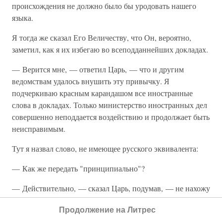
происхождения не должно было бы уродовать нашего
языка.
Я тогда же сказал Его Величеству, что Он, вероятно,
заметил, как я их избегаю во всеподданнейших докладах.
— Верится мне, — ответил Царь, — что и другим
ведомствам удалось внушить эту привычку. Я
подчеркиваю красным карандашом все иностранные
слова в докладах. Только министерство иностранных дел
совершенно неподдается воздействию и продолжает быть
неисправимым.
Тут я назвал слово, не имеющее русского эквивалента:
— Как же передать "принципиально"?
— Действительно, — сказал Царь, подумав, — не нахожу
подходящего слова.
Продолжение на Литрес
— Случайно, Ваше Величество, я знаю слово по-сербски,