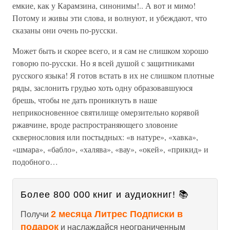
емкие, как у Карамзина, синонимы!.. А вот и мимо!
Потому и живы эти слова, и волнуют, и убеждают, что
сказаны они очень по-русски.
Может быть и скорее всего, и я сам не слишком хорошо
говорю по-русски. Но я всей душой с защитниками
русского языка! Я готов встать в их не слишком плотные
ряды, заслонить грудью хоть одну образовавшуюся
брешь, чтобы не дать проникнуть в наше
неприкосновенное святилище омерзительно корявой
ржавчине, вроде распространяющего зловоние
сквернословия или постыдных: «в натуре», «хавка»,
«шмара», «бабло», «халява», «вау», «окей», «прикид» и
подобного…
Более 800 000 книг и аудиокниг! 📚
2 месяца Литрес Подписки в
Получи
подарок
и наслаждайся неограниченным