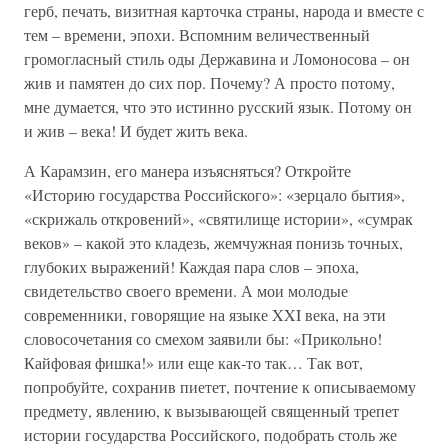
герб, печать, визитная карточка страны, народа и вместе с
тем – времени, эпохи. Вспомним величественный
громогласный стиль оды Державина и Ломоносова – он
жив и памятен до сих пор. Почему? А просто потому,
мне думается, что это истинно русский язык. Потому он
и жив – века! И будет жить века.
А Карамзин, его манера изъясняться? Откройте
«Историю государства Российского»: «зерцало бытия»,
«скрижаль откровений», «святилище истории», «сумрак
веков» – какой это кладезь, жемчужная понизь точных,
глубоких выражений! Каждая пара слов – эпоха,
свидетельство своего времени. А мои молодые
современники, говорящие на языке XXI века, на эти
словосочетания со смехом заявили бы: «Прикольно!
Кайфовая фишка!» или еще как-то так… Так вот,
попробуйте, сохранив пиетет, почтение к описываемому
предмету, явлению, к вызывающей священный трепет
истории государства Российского, подобрать столь же