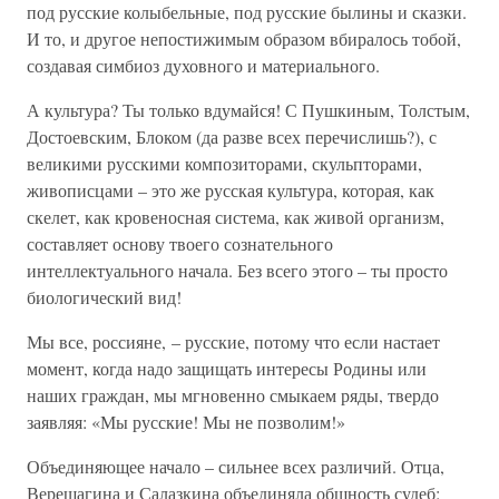
под русские колыбельные, под русские былины и сказки.
И то, и другое непостижимым образом вбиралось тобой,
создавая симбиоз духовного и материального.
А культура? Ты только вдумайся! С Пушкиным, Толстым,
Достоевским, Блоком (да разве всех перечислишь?), с
великими русскими композиторами, скульпторами,
живописцами – это же русская культура, которая, как
скелет, как кровеносная система, как живой организм,
составляет основу твоего сознательного
интеллектуального начала. Без всего этого – ты просто
биологический вид!
Мы все, россияне, – русские, потому что если настает
момент, когда надо защищать интересы Родины или
наших граждан, мы мгновенно смыкаем ряды, твердо
заявляя: «Мы русские! Мы не позволим!»
Объединяющее начало – сильнее всех различий. Отца,
Верещагина и Салазкина объединяла общность судеб: