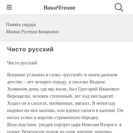
ВикиЧтение
Память сердца
Мамин Рустам Бекарович
Чисто русский
Чисто русский
Впервые услышал я слово «русский» в своем далеком
детстве – лет четырех отроду, в поселке Видное.
Хозяином дома, где мы жили, был Григорий Иванович
Верещагин, человек степенный, лет под шестьдесят.
Ходил он в сапогах, необычных, мягких. В непогоду
надевал на них калоши, или вдевал сапоги в калоши. Он
носил усики и коротко стриженную бородку.
Впоследствии, увидев портрет царя Николая Второго, я
понял: Верещагин похож на царя, внешне, конечно.