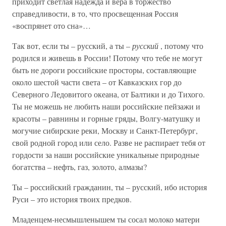
приходит светлая надежда и вера в торжество
справедливости, в то, что просвещенная Россия
«воспрянет ото сна»…
Так вот, если ты – русский, а ты –
русский
, потому что
родился и живешь в России! Потому что тебе не могут
быть не дороги российские просторы, составляющие
около шестой части света – от Кавказских гор до
Северного Ледовитого океана, от Балтики и до Тихого.
Ты не можешь не любить наши российские пейзажи и
красоты – равнины и горные гряды, Волгу-матушку и
могучие сибирские реки, Москву и Санкт-Петербург,
свой родной город или село. Разве не распирает тебя от
гордости за наши российские уникальные природные
богатства – нефть, газ, золото, алмазы?
Ты – российский гражданин, ты – русский, ибо история
Руси – это история твоих предков.
Младенцем-несмышленышем ты сосал молоко матери