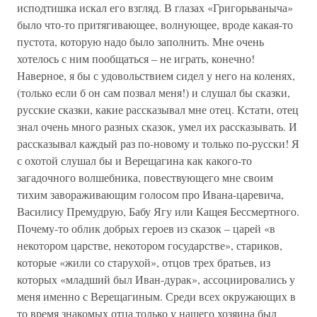
исподтишка искал его взгляд. В глазах «Григорьваныча»
было что-то притягивающее, волнующее, вроде какая-то
пустота, которую надо было заполнить. Мне очень
хотелось с ним пообщаться – не играть, конечно!
Наверное, я бы с удовольствием сидел у него на коленях,
(только если б он сам позвал меня!) и слушал бы сказки,
русские сказки, какие рассказывал мне отец. Кстати, отец
знал очень много разных сказок, умел их рассказывать. И
рассказывал каждый раз по-новому и только по-русски! Я
с охотой слушал бы и Верещагина как какого-то
загадочного волшебника, повествующего мне своим
тихим завораживающим голосом про Ивана-царевича,
Василису Премудрую, Бабу Ягу или Кащея Бессмертного.
Почему-то облик добрых героев из сказок – царей «в
некотором царстве, некотором государстве», стариков,
которые «жили со старухой», отцов трех братьев, из
которых «младший был Иван-дурак», ассоциировались у
меня именно с Верещагиным. Среди всех окружающих в
то время знакомых отца только у нашего хозяина был