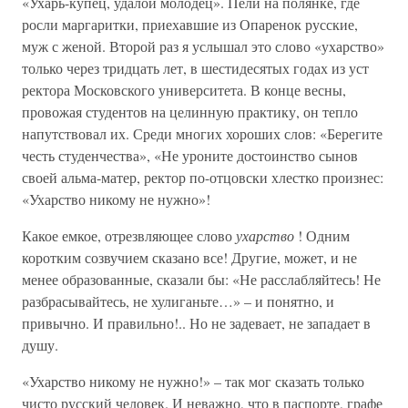
«Ухарь-купец, удалой молодец». Пели на полянке, где
росли маргаритки, приехавшие из Опаренок русские,
муж с женой. Второй раз я услышал это слово «ухарство»
только через тридцать лет, в шестидесятых годах из уст
ректора Московского университета. В конце весны,
провожая студентов на целинную практику, он тепло
напутствовал их. Среди многих хороших слов: «Берегите
честь студенчества», «Не уроните достоинство сынов
своей альма-матер, ректор по-отцовски хлестко произнес:
«Ухарство никому не нужно»!
Какое емкое, отрезвляющее слово
ухарство
! Одним
коротким созвучием сказано все! Другие, может, и не
менее образованные, сказали бы: «Не расслабляйтесь! Не
разбрасывайтесь, не хулиганьте…» – и понятно, и
привычно. И правильно!.. Но не задевает, не западает в
душу.
«Ухарство никому не нужно!» – так мог сказать только
чисто русский человек. И неважно, что в паспорте, графе