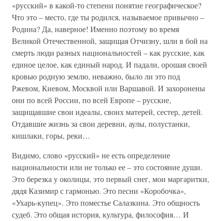
«русский» в какой-то степени понятие географическое?
Что это – место, где ты родился, называемое привычно –
Родина? Да, наверное! Именно поэтому во время
Великой Отечественной, защищая Отчизну, шли в бой на
смерть люди разных национальностей – как русские, как
единое целое, как единый народ. И падали, орошая своей
кровью родную землю, неважно, было ли это под
Ржевом, Киевом, Москвой или Варшавой. И захоронены
они по всей России, по всей Европе – русские,
защищавшие свои идеалы, своих матерей, сестер, детей.
Отдавшие жизнь за свои деревни, аулы, полустанки,
кишлаки, горы, реки…
Видимо, слово «русский» не есть определение
национальности или не только ее – это состояние души.
Это березка у околицы, это первый снег, мои маргаритки,
дядя Казимир с гармонью. Это песни «Коробочка»,
«Ухарь-купец». Это поместье Салазкина. Это общность
судеб. Это общая история, культура, философия… И