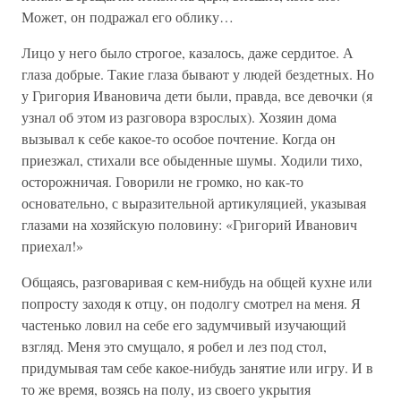
Может, он подражал его облику…
Лицо у него было строгое, казалось, даже сердитое. А
глаза добрые. Такие глаза бывают у людей бездетных. Но
у Григория Ивановича дети были, правда, все девочки (я
узнал об этом из разговора взрослых). Хозяин дома
вызывал к себе какое-то особое почтение. Когда он
приезжал, стихали все обыденные шумы. Ходили тихо,
осторожничая. Говорили не громко, но как-то
основательно, с выразительной артикуляцией, указывая
глазами на хозяйскую половину: «Григорий Иванович
приехал!»
Общаясь, разговаривая с кем-нибудь на общей кухне или
попросту заходя к отцу, он подолгу смотрел на меня. Я
частенько ловил на себе его задумчивый изучающий
взгляд. Меня это смущало, я робел и лез под стол,
придумывая там себе какое-нибудь занятие или игру. И в
то же время, возясь на полу, из своего укрытия