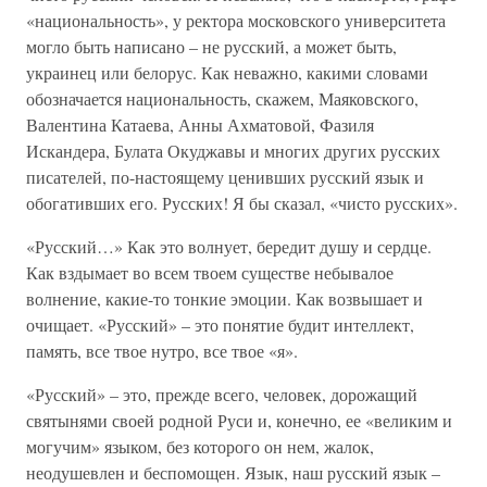
«национальность», у ректора московского университета
могло быть написано – не русский, а может быть,
украинец или белорус. Как неважно, какими словами
обозначается национальность, скажем, Маяковского,
Валентина Катаева, Анны Ахматовой, Фазиля
Искандера, Булата Окуджавы и многих других русских
писателей, по-настоящему ценивших русский язык и
обогативших его. Русских! Я бы сказал, «чисто русских».
«Русский…» Как это волнует, бередит душу и сердце.
Как вздымает во всем твоем существе небывалое
волнение, какие-то тонкие эмоции. Как возвышает и
очищает. «Русский» – это понятие будит интеллект,
память, все твое нутро, все твое «я».
«Русский» – это, прежде всего, человек, дорожащий
святынями своей родной Руси и, конечно, ее «великим и
могучим» языком, без которого он нем, жалок,
неодушевлен и беспомощен. Язык, наш русский язык –