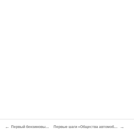
←
→
Первый бензиновый «форд»
Первые шаги «Общества автомобилей Форда»