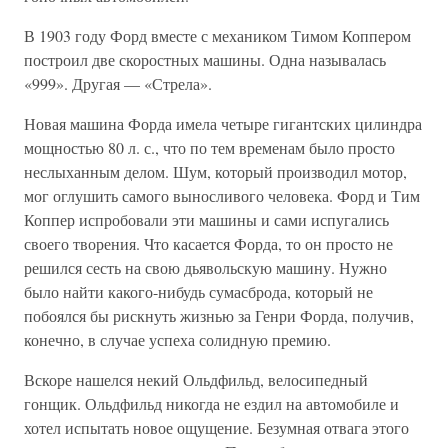
В 1903 году Форд вместе с механиком Тимом Коппером
построил две скоростных машины. Одна называлась
«999». Другая — «Стрела».
Новая машина Форда имела четыре гигантских цилиндра
мощностью 80 л. с., что по тем временам было просто
неслыханным делом. Шум, который производил мотор,
мог оглушить самого выносливого человека. Форд и Тим
Коппер испробовали эти машины и сами испугались
своего творения. Что касается Форда, то он просто не
решился сесть на свою дьявольскую машину. Нужно
было найти какого-нибудь сумасброда, который не
побоялся бы рискнуть жизнью за Генри Форда, получив,
конечно, в случае успеха солидную премию.
Вскоре нашелся некий Ольдфильд, велосипедный
гонщик. Ольдфильд никогда не ездил на автомобиле и
хотел испытать новое ощущение. Безумная отвага этого