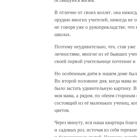
В отличие от своих коллег, она никогд
орудию многих учителей, никогда не 
не говоря уже о рукоприкладстве, чт
школах.
Поэтому неудивительно, что, став уж
личностями, многие из её бывших учен
своей первой учительнице почтение и 
Но особенным днём в нашем доме был,
Во второй половине дня, когда мама в
было застать удивительную картину. В
моя мама, а рядом, по обеим сторонам
состоящий из её маленьких учениц, ко
цветов.
Через минуту, вся наша квартира благ
и садовых роз, источая из себя терпки
и белоснежных лилий. Наконец, разобр