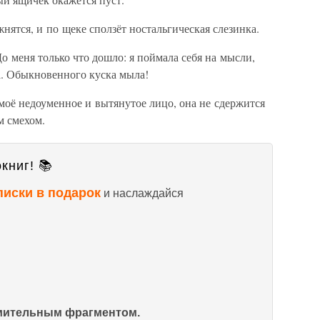
ажнятся, и по щеке сползёт ностальгическая слезинка.
о меня только что дошло: я поймала себя на мысли,
а. Обыкновенного куска мыла!
моё недоуменное и вытянутое лицо, она не сдержится
м смехом.
книг! 📚
писки в подарок
и наслаждайся
омительным фрагментом.