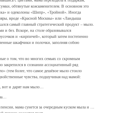
умки, обтянутые кожзаменителем. В основном это
ика» и одеколоны «Шипр», «Тройной». Иногда
ляры, вроде «Красной Москвы» или «Ландыша
екался самый главный стратегический продукт – мыло.
ми и без. Вскоре, на столе образовывался
усочков и «кирпичей», который затем постепенно
сленные шкафчики и полочки, заполняя собою
ые о том, что во многих семьях со скромным
но закрепился в сознании ассоциативный ряд
ло» (тем более, что самое дешёвое мыло стоило
двойственные чувства, подшучивая над мамой:
е, вот и дарят нам мыло…
ама…
а пенсии, мама сунется за очередным куском мыла и …
ый ящичек окажется пуст.