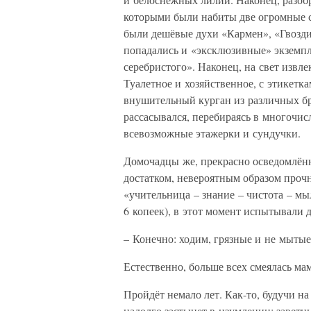
которыми были набиты две огромные с
были дешёвые духи «Кармен», «Гвозд
попадались и «эксклюзивные» экземп
серебристого». Наконец, на свет извл
Туалетное и хозяйственное, с этикетка
внушительный курган из различных бр
рассасывался, перебираясь в многочи
всевозможные этажерки и сундучки.
Домочадцы же, прекрасно осведомлённ
достатком, невероятным образом проч
«учительница – знание – чистота – мы
6 копеек), в этот момент испытывали 
– Конечно: ходим, грязные и не мыты
Естественно, больше всех смеялась м
Пройдёт немало лет. Как-то, будучи н
надолго застынет в изумлении: заветн