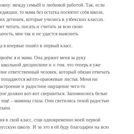
овну: между семьёй и любимой работой. Так, если
едакции, то мама без остатка посвятит себя школе,
их детишек, которые учились в узбекских классах.
т читать, писать и считать за всю свою
ость, мне так и не удастся выяснить.
да я впервые пошёл в первый класс.
двоём: я и мама. Она держит меня за руку
о школьной дисциплине и о том, что теперь я уже
олне ответственный человек, который обязан отвечать
е, попадаются жёлто-оранжевые листья. Меня ни
астроение и радостное ощущение чего-то
рое должно вот-вот свершиться. Запомнились белые
 ещё – мамины глаза. Они светились тихой радостью
сына.
ня в свой класс, став одновременно моей первой
усскую школу. И за это я ей буду благодарен на всю