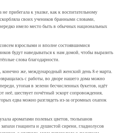
а не прибегала к указке, как к воспитательному
оскорбляла своих учеников бранными словами,
о нередко имело место быть в обычных национальных
е совсем взрослыми и вполне состоявшимися
иков будут наведываться к нам домой, чтобы выразить
тёплые слова благодарности.
 конечно же, международный женский день 8-е марта.
озвращалась с работы, во дворе нашего дома можно
переди, утопая в зелени бесчисленных букетов, идёт
 от неё, шествует почётный эскорт сопровождения,
торых едва можно разглядеть из-за огромных охапок
оухала ароматами полевых цветов, тюльпанов
е запахи гиацинта и душистой сирени, гладиолусов
авшись с цветами, мама переходила к подаркам,