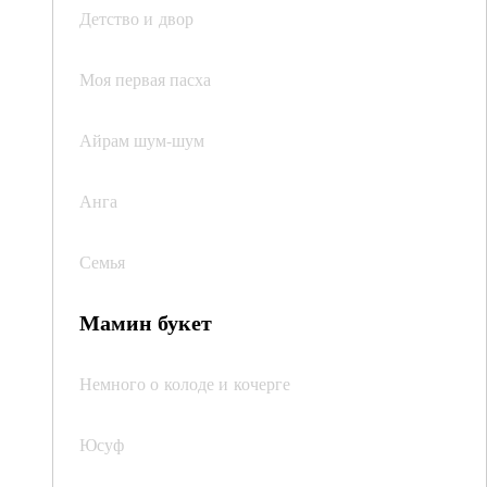
Детство и двор
Моя первая пасха
Айрам шум-шум
Анга
Семья
Мамин букет
Немного о колоде и кочерге
Юсуф