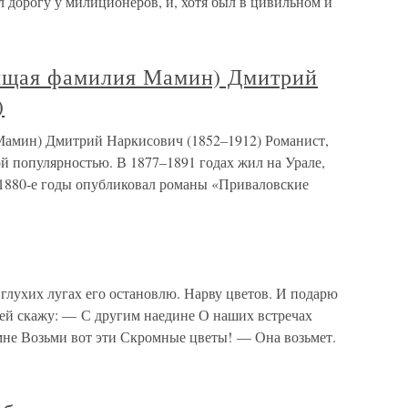
 дорогу у милиционеров, и, хотя был в цивильном и
ящая фамилия Мамин) Дмитрий
)
амин) Дмитрий Наркисович (1852–1912) Романист,
й популярностью. В 1877–1891 годах жил на Урале,
В 1880-е годы опубликовал романы «Приваловские
 глухих лугах его остановлю. Нарву цветов. И подарю
 ей скажу: — С другим наедине О наших встречах
 мне Возьми вот эти Скромные цветы! — Она возьмет.