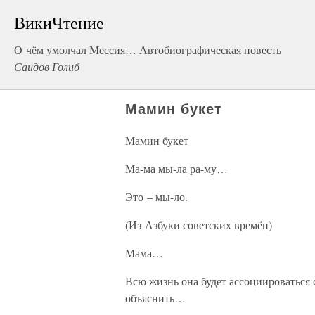
ВикиЧтение
О чём умолчал Мессия… Автобиографическая повесть
Саидов Голиб
Мамин букет
Мамин букет
Ма-ма мы-ла ра-му…
Это – мы-ло.
(Из Азбуки советских времён)
Мама…
Всю жизнь она будет ассоциироваться
объяснить…