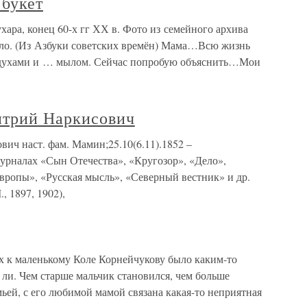
 букет
хара, конец 60-х гг ХХ в. Фото из семейного архива
-ло. (Из Азбуки советских времён) Мама…Всю жизнь
и, духами и … мылом. Сейчас попробую объяснить…Мои
рий Наркисович
наст. фам. Мамин;25.10(6.11).1852 –
урналах «Сын Отечества», «Кругозор», «Дело»,
вропы», «Русская мысль», «Северный вестник» и др.
 1897, 1902),
к маленькому Коле Корнейчукову было каким-то
ли. Чем старше мальчик становился, чем больше
емьей, с его любимой мамой связана какая-то неприятная