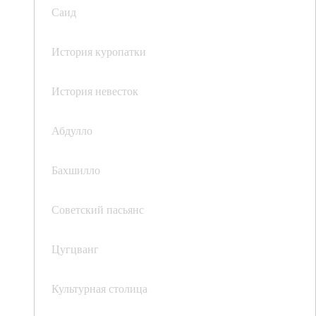
Саид
История куропатки
История невесток
Абдулло
Бахшилло
Советский пасьянс
Цугцванг
Культурная столица