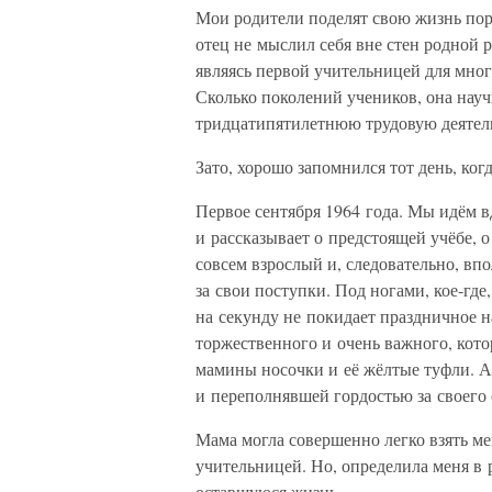
Мои родители поделят свою жизнь пор
отец не мыслил себя вне стен родной р
являясь первой учительницей для мног
Сколько поколений учеников, она научи
тридцатипятилетнюю трудовую деятельн
Зато, хорошо запомнился тот день, ког
Первое сентября 1964 года. Мы идём в
и рассказывает о предстоящей учёбе, 
совсем взрослый и, следовательно, вп
за свои поступки. Под ногами, кое-гд
на секунду не покидает праздничное н
торжественного и очень важного, кото
мамины носочки и её жёлтые туфли. А
и переполнявшей гордостью за своего 
Мама могла совершенно легко взять ме
учительницей. Но, определила меня в р
оставшуюся жизнь.