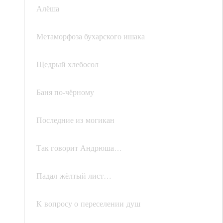
Алёша
Метаморфоза бухарского ишака
Щедрый хлебосол
Баня по-чёрному
Последние из могикан
Так говорит Андрюша…
Падал жёлтый лист…
К вопросу о переселении душ