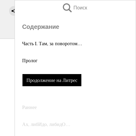
Поиск
Содержание
Часть I. Там, за поворотом…
Пролог
Продолжение на Литрес
Раннее
Ах, либИдо, либидО…