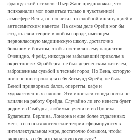
французский психолог Пьер Жане предположил, что
психоанализ мог появиться только в чувственной
атмосфере Вены, он посчитал это злобной инсинуацией и
антисемитским наветом. На самом деле Фрейд мог бы
создать свои теории в любом городе, имеющем
первоклассную медицинскую школу, достаточно
большом и богатом, чтобы поставлять ему пациентов.
Очевидно, Фрейд, никогда не забывавший приволье в
окрестностях Фрайберга, не был деревенским жителем,
заброшенным судьбой в тесный город. Но Вена, которую
постепенно строил для себя Зигмунд Фрейд, не была
Веной придворных балов, оперетты, кафе и
художественных салонов. Эти ипостаси города почти не
влияли на работу Фрейда. Случайно ли его невеста будет
родом из Гамбурга, любимые ученики из Цюриха,
Будапешта, Берлина, Лондона и еще более отдаленных
мест, а его психологические теории сформируются в
интеллектуальном мире, достаточно большом, чтобы
включить в себя всю западную культуру?