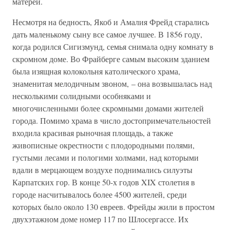
матерей.
Несмотря на бедность, Якоб и Амалия Фрейд старались
дать маленькому сыну все самое лучшее. В 1856 году,
когда родился Сигизмунд, семья снимала одну комнату в
скромном доме. Во Фрайберге самым высоким зданием
была изящная колокольня католического храма,
знаменитая мелодичным звоном, – она возвышалась над
несколькими солидными особняками и
многочисленными более скромными домами жителей
города. Помимо храма в число достопримечательностей
входила красивая рыночная площадь, а также
живописные окрестности с плодородными полями,
густыми лесами и пологими холмами, над которыми
вдали в мерцающем воздухе поднимались силуэты
Карпатских гор. В конце 50-х годов XIX столетия в
городе насчитывалось более 4500 жителей, среди
которых было около 130 евреев. Фрейды жили в простом
двухэтажном доме номер 117 по Шлосергассе. Их