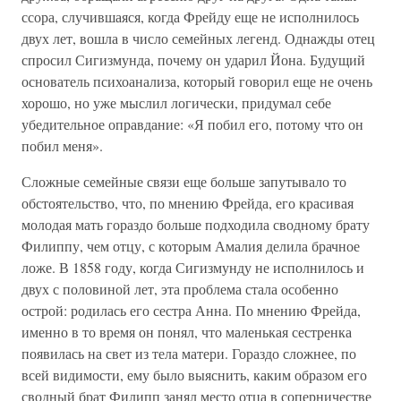
ссора, случившаяся, когда Фрейду еще не исполнилось
двух лет, вошла в число семейных легенд. Однажды отец
спросил Сигизмунда, почему он ударил Йона. Будущий
основатель психоанализа, который говорил еще не очень
хорошо, но уже мыслил логически, придумал себе
убедительное оправдание: «Я побил его, потому что он
побил меня».
Сложные семейные связи еще больше запутывало то
обстоятельство, что, по мнению Фрейда, его красивая
молодая мать гораздо больше подходила сводному брату
Филиппу, чем отцу, с которым Амалия делила брачное
ложе. В 1858 году, когда Сигизмунду не исполнилось и
двух с половиной лет, эта проблема стала особенно
острой: родилась его сестра Анна. По мнению Фрейда,
именно в то время он понял, что маленькая сестренка
появилась на свет из тела матери. Гораздо сложнее, по
всей видимости, ему было выяснить, каким образом его
сводный брат Филипп занял место отца в соперничестве