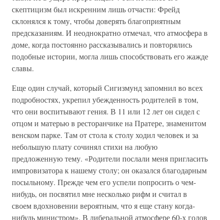
скептицизм был искренним лишь отчасти: Фрейд
склонялся к тому, чтобы доверять благоприятным
предсказаниям. И неоднократно отмечал, что атмосфера в
доме, когда постоянно рассказывались и повторялись
подобные истории, могла лишь способствовать его жажде
славы.
Еще один случай, который Сигизмунд запомнил во всех
подробностях, укрепил убежденность родителей в том,
что они воспитывают гения. В 11 или 12 лет он сидел с
отцом и матерью в ресторанчике на Пратере, знаменитом
венском парке. Там от стола к столу ходил человек и за
небольшую плату сочинял стихи на любую
предложенную тему. «Родители послали меня пригласить
импровизатора к нашему столу; он оказался благодарным
посыльному. Прежде чем его успели попросить о чем-
нибудь, он посвятил мне несколько рифм и считал в
своем вдохновении вероятным, что я еще стану когда-
нибудь министром». В либеральной атмосфере 60-х годов