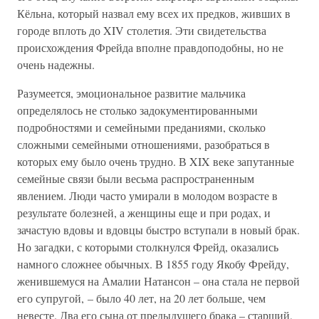
Кёльна, который назвал ему всех их предков, живших в
городе вплоть до XIV столетия. Эти свидетельства
происхождения Фрейда вполне правдоподобны, но не
очень надежны.
Разумеется, эмоциональное развитие мальчика
определялось не столько задокументированными
подробностями и семейными преданиями, сколько
сложными семейными отношениями, разобраться в
которых ему было очень трудно. В XIX веке запутанные
семейные связи были весьма распространенным
явлением. Люди часто умирали в молодом возрасте в
результате болезней, а женщины еще и при родах, и
зачастую вдовы и вдовцы быстро вступали в новый брак.
Но загадки, с которыми столкнулся Фрейд, оказались
намного сложнее обычных. В 1855 году Якобу Фрейду,
женившемуся на Амалии Натансон – она стала не первой
его супругой, – было 40 лет, на 20 лет больше, чем
невесте. Два его сына от предыдущего брака – старший,