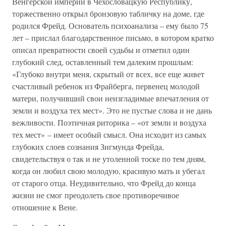
Венгерской империи в Чехословацкую Республику,
торжественно открыл бронзовую табличку на доме, где
родился Фрейд. Основатель психоанализа – ему было 75
лет – прислал благодарственное письмо, в котором кратко
описал превратности своей судьбы и отметил один
глубокий след, оставленный тем далеким прошлым:
«Глубоко внутри меня, скрытый от всех, все еще живет
счастливый ребенок из Фрайберга, первенец молодой
матери, получивший свои неизгладимые впечатления от
земли и воздуха тех мест». Это не пустые слова и не дань
вежливости. Поэтичная риторика – «от земли и воздуха
тех мест» – имеет особый смысл. Она исходит из самых
глубоких слоев сознания Зигмунда Фрейда,
свидетельствуя о так и не утоленной тоске по тем дням,
когда он любил свою молодую, красивую мать и убегал
от старого отца. Неудивительно, что Фрейд до конца
жизни не смог преодолеть свое противоречивое
отношение к Вене.