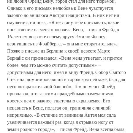
ни любил Фрейд Вену, город стал для него тюрьмой.
Однако в его письмах нелюбовь к Вене чувствуется
задолго до аншлюса Австрии нацистами. В них нет ни
смущения, ни позы. «Я не стану тебе описывать, какое
впечатление на меня произвела Вена, – писал Фрейд в
16-летнем возрасте своему другу Эмилю Флюсу,
вернувшись из Фрайберга, – она мне отвратительна».
Позже в письме из Берлина к своей невесте Марте
Бернайс он признавался: «Вена меня угнетает, и притом
более, чем это можно считать допустимым» –
допустимым для него, имел в виду Фрейд. Собор Святого
Стефана, доминировавший в городском пейзаже, был для
него «отвратительной башней». Тем не менее Фрейд
признавал, что за этими враждебными замечаниями
кроется нечто важное, тщательно скрываемое. Его
ненависть к Вене, полагал он, граничила с личной
неприязнью. «В отличие от великана Антея моя сила
увеличивается каждый раз, когда я отрываю ногу от
земли родного города», – писал Фрейд. Вена всегда была