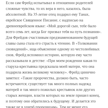
Если сам Фрейд испытывал в отношении родителей
сложные чувства, то их вера в него, казалось, была
абсолютной. На 35-летие отец подарил ему Танах,
еврейское Священное Писание, с надписью на
древнееврейском языке: «Мой дорогой сын, тебе было
всего семь лет, когда Бог призвал тебя на путь познания».
Для Фрейдов счастливым предзнаменованием будущей
славы сына стала его страсть к чтению. В «Толковании
сновидений», ища объяснение одному из честолюбивых
снов, Фрейд вспомнил историю, которую ему часто
рассказывали в детстве: «При моем рождении какая-то
старуха-крестьянка предсказала моей матери, что она
подарила жизнь великому человеку». Фрейд цинично
заметил: «Такие пророчества, должно быть, часто
встречаются; существует так много полных надежд
матерей и так много пожилых крестьянок или других
старых женщин, власти которых на земле пришел конец,
и поэтому они обратились к будущему. И делается это
также не в ущерб пророчицам». Тем не менее его