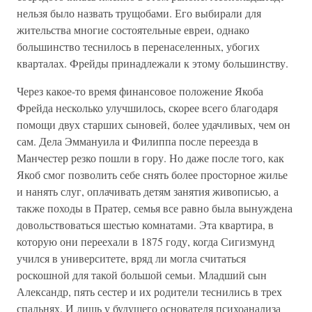
нельзя было назвать трущобами. Его выбирали для
жительства многие состоятельные евреи, однако
большинство теснилось в перенаселенных, убогих
кварталах. Фрейды принадлежали к этому большинству.
Через какое-то время финансовое положение Якоба
Фрейда несколько улучшилось, скорее всего благодаря
помощи двух старших сыновей, более удачливых, чем он
сам. Дела Эммануила и Филиппа после переезда в
Манчестер резко пошли в гору. Но даже после того, как
Якоб смог позволить себе снять более просторное жилье
и нанять слуг, оплачивать детям занятия живописью, а
также походы в Пратер, семья все равно была вынуждена
довольствоваться шестью комнатами. Эта квартира, в
которую они переехали в 1875 году, когда Сигизмунд
учился в университете, вряд ли могла считаться
роскошной для такой большой семьи. Младший сын
Александр, пять сестер и их родители теснились в трех
спальнях. И лишь у будущего основателя психоанализа