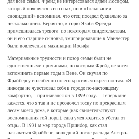
для всей семьи. Фрейд не интересовался дядей Иосифом,
который появлялся в его снах, но в «Толковании
сновидений» вспоминал, что отец поседел буквально за
несколько дней. Вероятно, к горю Якоба Фрейда
примешивалась тревога: по некоторым свидетельствам,
он и его старшие сыновья, эмигрировавшие в Манчестер,
были вовлечены в махинации Иосифа.
Материальные трудности и позор семьи были не
единственными причинами, по которым Фрейд не хотел
вспоминать первые годы в Вене. Он скучал по
Фрайбергу и особенно по его красивым окрестностям. «Я
никогда не чувствовал себя в городе по-настоящему
комфортно, – признавался он в 1899 году. – Теперь мне
кажется, что я так и не преодолел тоску по прекрасным
лесам моего дома, в которые (как свидетельствуют
воспоминания той поры), едва умея ходить, я убегал от
отца». В 1931-м мэр города Пршибор, как стал
называться Фрайберг, вошедший после распада Австро-