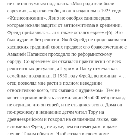
не считал нужным подавлять. «Мои родители были
евреями», – кратко сообщал он в изданном в 1925 году
«Жизнеописании». Явно не одобряя единоверцев,
которые искали защиты от антисемитизма в крещении,
Фрейд прибавлял: «…и я также остался евреем»[6]. Это
был иудаизм без религии. Якоб Фрейд не придерживался
хасидских традиций своих предков: его бракосочетание с
Амалией Натансон проходило по реформистскому
обряду. Со временем он отказался практически от всех
религиозных ритуалов, а Пурим и Пасху отмечал как
семейные праздники. В 1930 году Фрейд вспоминал: «…
отец позволял мне расти в полном неведении
относительно всего, что связано с иудаизмом». Тем не
менее стремившийся к ассимиляции Якоб Фрейд никогда
не отрицал, что он еврей, и не стыдился этого. Дома он
по-прежнему в назидание детям читал Тору на
древнееврейском и говорил на священном языке, как
вспоминал Фрейд, не хуже, чем на немецком, и даже
лучше. Таким образом, Якоб создал в своем доме