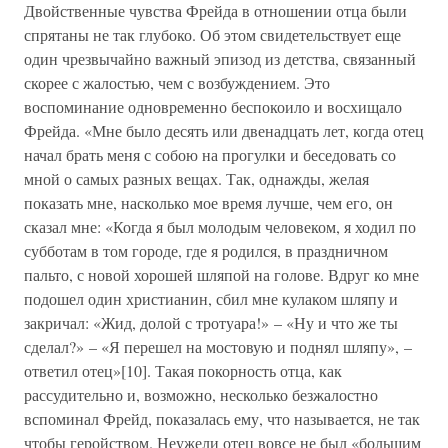
Двойственные чувства Фрейда в отношении отца были
спрятаны не так глубоко. Об этом свидетельствует еще
один чрезвычайно важный эпизод из детства, связанный
скорее с жалостью, чем с возбуждением. Это
воспоминание одновременно беспокоило и восхищало
Фрейда. «Мне было десять или двенадцать лет, когда отец
начал брать меня с собою на прогулки и беседовать со
мной о самых разных вещах. Так, однажды, желая
показать мне, насколько мое время лучше, чем его, он
сказал мне: «Когда я был молодым человеком, я ходил по
субботам в том городе, где я родился, в праздничном
пальто, с новой хорошей шляпой на голове. Вдруг ко мне
подошел один христианин, сбил мне кулаком шляпу и
закричал: «Жид, долой с тротуара!» – «Ну и что же ты
сделал?» – «Я перешел на мостовую и поднял шляпу», –
ответил отец»[10]. Такая покорность отца, как
рассудительно и, возможно, несколько безжалостно
вспоминал Фрейд, показалась ему, что называется, не так
чтобы геройством. Неужели отец вовсе не был «большим