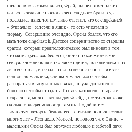
интенсивного самоанализа, Фрейд нашел ответ на этот
вопрос: когда он спросил своего сводного брата, куда
подевалась няня, тот шутливо ответил, что ее eingekastelt
– буквально «заперли в ящик», то есть упрятали в
тюрьму. Совершенно очевидно, Фрейд боялся, что его
мать тоже eingekastelt. Детское соперничество со старшим
братом, который предположительно был виноват в том,
что мать
перестала быть
стройной, такое же детское
сексуальное любопытство насчет детей, появляющихся из
женского тела, и печаль из-за разлуки с няней – все это
волновало мальчика, слишком маленького, чтобы
разобраться в запутанных связях, но уже достаточно
большого, чтобы страдать. Та няня-католичка, старая и
некрасивая, много значила для Фрейда, почти столько же,
сколько молодая миловидная мать. Подобно тем
личностям, которые будили его фантазию по прошествии
многих лет – Леонардо, Моисей, не говоря уж о Эдипе, –
маленький Фрейд был окружен любовью и заботой двух