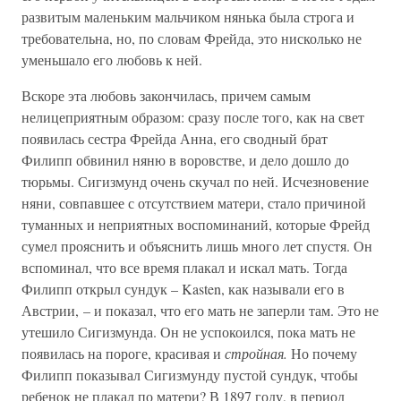
развитым маленьким мальчиком нянька была строга и
требовательна, но, по словам Фрейда, это нисколько не
уменьшало его любовь к ней.
Вскоре эта любовь закончилась, причем самым
нелицеприятным образом: сразу после того, как на свет
появилась сестра Фрейда Анна, его сводный брат
Филипп обвинил няню в воровстве, и дело дошло до
тюрьмы. Сигизмунд очень скучал по ней. Исчезновение
няни, совпавшее с отсутствием матери, стало причиной
туманных и неприятных воспоминаний, которые Фрейд
сумел прояснить и объяснить лишь много лет спустя. Он
вспоминал, что все время плакал и искал мать. Тогда
Филипп открыл сундук – Kasten, как называли его в
Австрии, – и показал, что его мать не заперли там. Это не
утешило Сигизмунда. Он не успокоился, пока мать не
появилась на пороге, красивая и
стройная.
Но почему
Филипп показывал Сигизмунду пустой сундук, чтобы
ребенок не плакал по матери? В 1897 году, в период