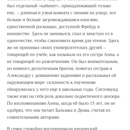
был отдельный «кабинет», принадлежавший только
ему, – длинная и узкая комната с окнами на улицу, все
больше и больше загромождавшаяся книгами,
единственной роскошью, доступной Фрейду в
юношестве. Здесь он занимался, спал и зачастую ел в
одиночестве, чтобы сэкономить время для чтения. Здесь
же он принимал своих университетских друзей –
товарищей по учебе, как называла их его сестра Анна, а
не товарищей по развлечениям. Он был внимательным,
но немного деспотичным братом, помогал сестрам и
Александру с домашними заданиями и рассказывал об
окружающем мире: склонность к поучениям
обнаружилась у него еще в школьные годы. Сигизмунд
также взял на себя роль довольно педантичного цензора.
По воспоминаниям Анны, когда ей было 15 лет, он не
одобрял, что она читает Бальзака и Дюма, считая их
сомнительными авторами.
В семье спокойно воспринимали юношеский