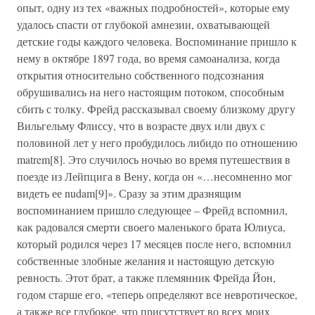
опыт, одну из тех «важных подробностей», которые ему
удалось спасти от глубокой амнезии, охватывающей
детские годы каждого человека. Воспоминание пришло к
нему в октябре 1897 года, во время самоанализа, когда
открытия относительно собственного подсознания
обрушивались на него настоящим потоком, способным
сбить с толку. Фрейд рассказывал своему близкому другу
Вильгельму Флиссу, что в возрасте двух или двух с
половиной лет у него пробудилось либидо по отношению
matrem[8]. Это случилось ночью во время путешествия в
поезде из Лейпцига в Вену, когда он «…несомненно мог
видеть ее nudam[9]». Сразу за этим дразнящим
воспоминанием пришло следующее – Фрейд вспомнил,
как радовался смерти своего маленького брата Юлиуса,
который родился через 17 месяцев после него, вспомнил
собственные злобные желания и настоящую детскую
ревность. Этот брат, а также племянник Фрейда Йон,
годом старше его, «теперь определяют все невротическое,
а также все глубокое, что присутствует во всех моих