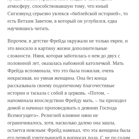
атмосферу, способствовавшую тому, что юный
Сигизмунд серьезно увлекся «библейской историей», то
есть Ветхим Заветом, в который он углубился, едва
научившись читать.
Впрочем, в детстве Фрейда окружали не только евреи, и
это вносило в картину жизни дополнительные
сложности. Няня, которая заботилась о нем до двух с
половиной лет, оказалась набожной католичкой. Мать
Фрейда вспоминала, что это была пожилая, очень
некрасивая, но умная женщина. Она без конца
рассказывала своему подопечному благочестивые
истории и таскала с собой в церковь. «Потом, –
напоминала впоследствии Фрейду мать, – ты приходил
домой и начинал проповедовать о деяниях Господа
Всемогущего». Религией влияние няни не
ограничивалось, хотя, насколько далеко она зашла,
остается неясным: Фрейд намекал, что эта женщина была
его первой учительницей в вопросах пола. С не по годам