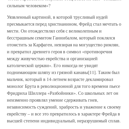
сильным человеком»?
Уязвленный картиной, в которой трусливый иудей
пресмыкается перед христианином, Фрейд стал мечтать о
мести. Он отождествлял себя с великолепным и
бесстрашным семитом Ганнибалом, который поклялся
отомстить за Карфаген, невзирая на могущество римлян,
и превратил древнего героя в символ «противоречия
между живучестью еврейства и организацией
католической церкви». Его никогда не увидят
поднимающим шляпу из грязной канавы[11]. Таким был
мальчик, который в 14-летнем возрасте декламировал
монолог Брута в революционной для того времени пьесе
Фридриха Шиллера «Разбойники». Со школьных лет он
неизменно проявлял умение сдерживать гнев,
независимость суждений, храбрость и уважение к своему
еврейству – и все это превратилось в характере Фрейда в
высшей степени индивидуальный, неразрушимый сплав.