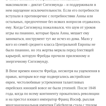
максимализм – диктат Сигизмунда – и поддерживали в
нем ощущение исключительности. Если его потребности
вступали в противоречие с потребностями Анны или
остальных, предпочтение без всяких вопросов отдавалось
ему. Когда Сигизмунд пожаловался, что шум от уроков
игры на пианино, которые брала Анна, мешает ему
заниматься, инструмент тут же исчез из дома. Мало у
кого из семей среднего класса Центральной Европы не
было пианино, но эта жертва меркла перед блестящей
карьерой, которую Фрейды прочили прилежному и
энергичному Сигизмунду.
В Вене времен юности Фрейда, несмотря на ущемления в
правах, которым все еще подвергались австрийские
евреи, честолюбивые устремления талантливых
еврейских юношей вовсе не были утопией. После 1848
года, когда по всему континенту прокатились революции
и на престол взошел император Франц Иосиф, рыхлая
многонациональная империя Габсбургов стала с трудом