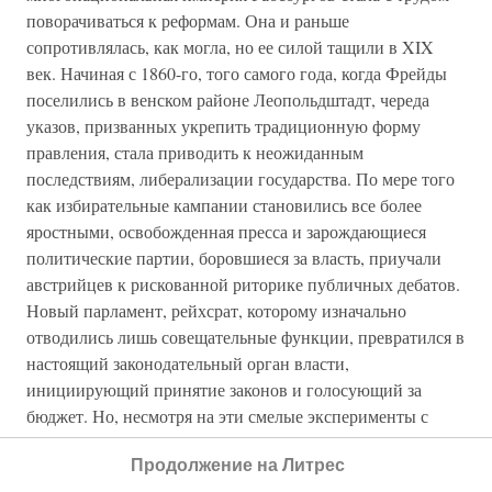
поворачиваться к реформам. Она и раньше
сопротивлялась, как могла, но ее силой тащили в XIX
век. Начиная с 1860-го, того самого года, когда Фрейды
поселились в венском районе Леопольдштадт, череда
указов, призванных укрепить традиционную форму
правления, стала приводить к неожиданным
последствиям, либерализации государства. По мере того
как избирательные кампании становились все более
яростными, освобожденная пресса и зарождающиеся
политические партии, боровшиеся за власть, приучали
австрийцев к рискованной риторике публичных дебатов.
Новый парламент, рейхсрат, которому изначально
отводились лишь совещательные функции, превратился в
настоящий законодательный орган власти,
инициирующий принятие законов и голосующий за
бюджет. Но, несмотря на эти смелые эксперименты с
представительным правлением, в политической жизни
Продолжение на Литрес
участвовало меньшинство. Даже избирательные реформы