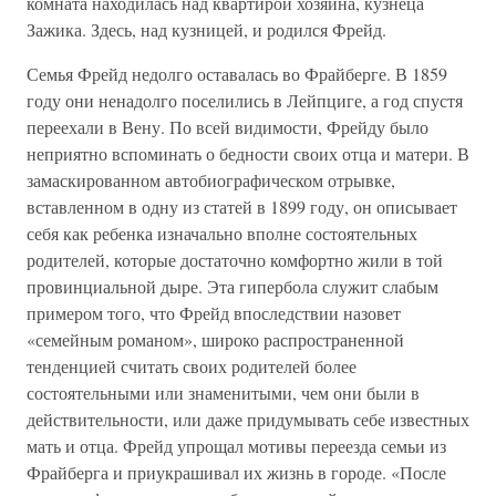
комната находилась над квартирой хозяина, кузнеца
Зажика. Здесь, над кузницей, и родился Фрейд.
Семья Фрейд недолго оставалась во Фрайберге. В 1859
году они ненадолго поселились в Лейпциге, а год спустя
переехали в Вену. По всей видимости, Фрейду было
неприятно вспоминать о бедности своих отца и матери. В
замаскированном автобиографическом отрывке,
вставленном в одну из статей в 1899 году, он описывает
себя как ребенка изначально вполне состоятельных
родителей, которые достаточно комфортно жили в той
провинциальной дыре. Эта гипербола служит слабым
примером того, что Фрейд впоследствии назовет
«семейным романом», широко распространенной
тенденцией считать своих родителей более
состоятельными или знаменитыми, чем они были в
действительности, или даже придумывать себе известных
мать и отца. Фрейд упрощал мотивы переезда семьи из
Фрайберга и приукрашивал их жизнь в городе. «После