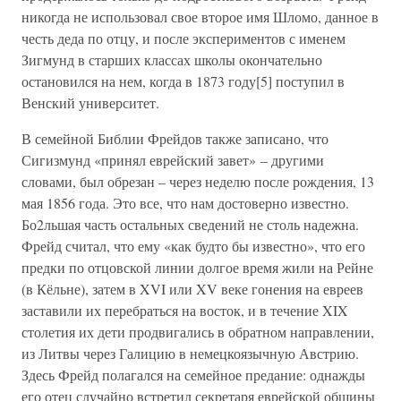
никогда не использовал свое второе имя Шломо, данное в
честь деда по отцу, и после экспериментов с именем
Зигмунд в старших классах школы окончательно
остановился на нем, когда в 1873 году[5] поступил в
Венский университет.
В семейной Библии Фрейдов также записано, что
Сигизмунд «принял еврейский завет» – другими
словами, был обрезан – через неделю после рождения, 13
мая 1856 года. Это все, что нам достоверно известно.
Бо2льшая часть остальных сведений не столь надежна.
Фрейд считал, что ему «как будто бы известно», что его
предки по отцовской линии долгое время жили на Рейне
(в Кёльне), затем в XVI или XV веке гонения на евреев
заставили их перебраться на восток, и в течение XIX
столетия их дети продвигались в обратном направлении,
из Литвы через Галицию в немецкоязычную Австрию.
Здесь Фрейд полагался на семейное предание: однажды
его отец случайно встретил секретаря еврейской общины