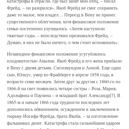
катастрофы в отрасли, где был занят мой отец, – писал
Фрейд, – он разорился». Якоб Фрейд не смог сохранить
даже то малое, чем владел… Переезд в Вену не принес
существенного облегчения, хотя финансовое положение
семьи постепенно улучшалось. «Затем наступили
тяжелые годы, – впоследствии признавался Фрейд. –
Думаю, в них не было ничего, о чем стоит вспоминать».
Незавидное финансовое положение усугублялось
плодовитостью Амалии. Якоб Фрейд и его жена прибыли
в Вену с двумя детьми, Сигизмундом и Анной. Еще один
сын, Юлиус, умер во Фрайберге в апреле 1858 года, в
возрасте семи месяцев. Затем друг за другом с 1860-го по
1866-й на свет появились четыре сестры – Роза, Мария,
Адольфина и Паулина – и младший брат Александр[7]. В
1865-м и начале 1866 года трудности последних лет
дополнились обвинением, осуждением и заключением в
тюрьму Иосифа Фрейда, брата Якоба, – за изготовление
фальшивых денег. Катастрофа стала сильнейшим ударом