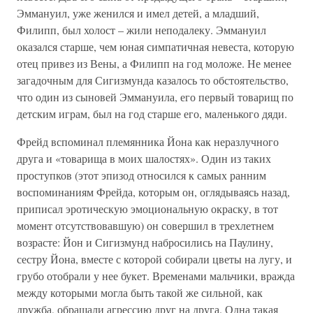
Эммануил, уже женился и имел детей, а младший,
Филипп, был холост – жили неподалеку. Эммануил
оказался старше, чем юная симпатичная невеста, которую
отец привез из Вены, а Филипп на год моложе. Не менее
загадочным для Сигизмунда казалось то обстоятельство,
что один из сыновей Эммануила, его первый товарищ по
детским играм, был на год старше его, маленького дяди.
Фрейд вспоминал племянника Йона как неразлучного
друга и «товарища в моих шалостях». Один из таких
проступков (этот эпизод относился к самых ранним
воспоминаниям Фрейда, которым он, оглядываясь назад,
приписал эротическую эмоциональную окраску, в тот
момент отсутствовавшую) он совершил в трехлетнем
возрасте: Йон и Сигизмунд набросились на Паулину,
сестру Йона, вместе с которой собирали цветы на лугу, и
грубо отобрали у нее букет. Временами мальчики, вражда
между которыми могла быть такой же сильной, как
дружба, обращали агрессию друг на друга. Одна такая