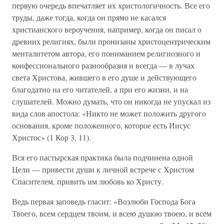
первую очередь впечатляет их христологичность. Все его
труды, даже тогда, когда он прямо не касался
христианского вероучения, например, когда он писал о
древних религиях, были пронизаны христоцентрическим
менталитетом автора, его пониманием религиозного и
конфессионального разнообразия и всегда — в лучах
света Христова, жившего в его душе и действующего
благодатно на его читателей, а при его жизни, и на
слушателей. Можно думать, что он никогда не упускал из
вида слов апостола: «Никто не может положить другого
основания, кроме положенного, которое есть Иисус
Христос» (1 Кор 3, 11).
Вся его пастырская практика была подчинена одной
Цели — привести души к личной встрече с Христом
Спасителем, привить им любовь ко Христу.
Ведь первая заповедь гласит: «Возлюби Господа Бога
Твоего, всем сердцем твоим, и всею душою твоею, и всем