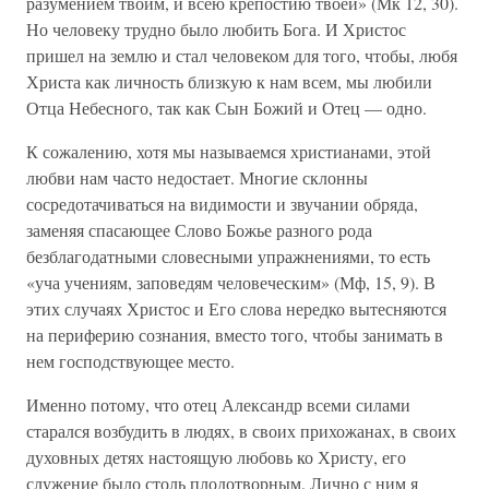
разумением твоим, и всею крепостию твоей» (Мк 12, 30).
Но человеку трудно было любить Бога. И Христос
пришел на землю и стал человеком для того, чтобы, любя
Христа как личность близкую к нам всем, мы любили
Отца Небесного, так как Сын Божий и Отец — одно.
К сожалению, хотя мы называемся христианами, этой
любви нам часто недостает. Многие склонны
сосредотачиваться на видимости и звучании обряда,
заменяя спасающее Слово Божье разного рода
безблагодатными словесными упражнениями, то есть
«уча учениям, заповедям человеческим» (Мф, 15, 9). В
этих случаях Христос и Его слова нередко вытесняются
на периферию сознания, вместо того, чтобы занимать в
нем господствующее место.
Именно потому, что отец Александр всеми силами
старался возбудить в людях, в своих прихожанах, в своих
духовных детях настоящую любовь ко Христу, его
служение было столь плодотворным. Лично с ним я