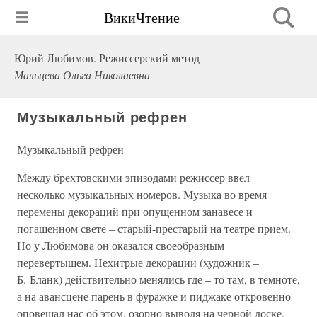
ВикиЧтение
Юрий Любимов. Режиссерский метод
Мальцева Ольга Николаевна
Музыкальный рефрен
Музыкальный рефрен
Между брехтовскими эпизодами режиссер ввел
несколько музыкальных номеров. Музыка во время
перемены декораций при опущенном занавесе и
погашенном свете – старый-престарый на театре прием.
Но у Любимова он оказался своеобразным
перевертышем. Нехитрые декорации (художник –
Б. Бланк) действительно менялись где – то там, в темноте,
а на авансцене парень в фуражке и пиджаке откровенно
оповещал нас об этом, озорно выводя на черной доске,