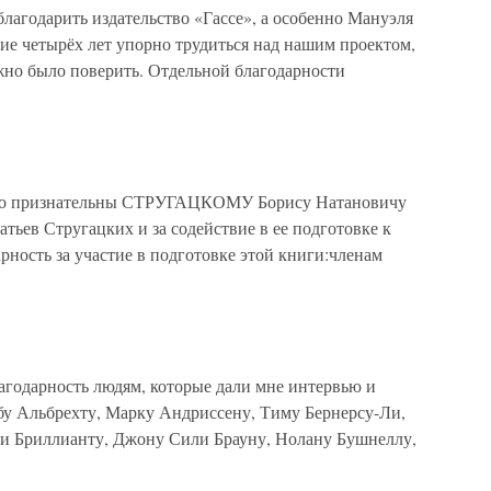
благодарить издательство «Гассе», а особенно Мануэля
ние четырёх лет упорно трудиться над нашим проектом,
жно было поверить. Отдельной благодарности
чно признательны СТРУГАЦКОМУ Борису Натановичу
атьев Стругацких и за содействие в ее подготовке к
ность за участие в подготовке этой книги:членам
агодарность людям, которые дали мне интервью и
обу Альбрехту, Марку Андриссену, Тиму Бернерсу-Ли,
ри Бриллианту, Джону Сили Брауну, Нолану Бушнеллу,