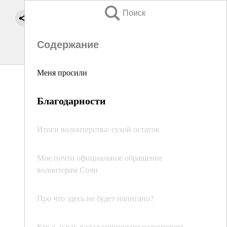
Поиск
Содержание
Меня просили
Благодарности
Итоги волонтерства: сухой остаток
Мое почти официальное обращение
волонтерам Сочи
Про что здесь не будет написано?
Кто я, и как я стал сочинским волонтером