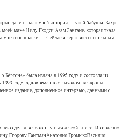
орые дали начало моей истории, – моей бабушке Захре
а, моей маме Нилу Гходси Азам Зангане, которая ткала
ла мне свои краски. …Сейчас я верю восхитительным
о Бёртоне» была издана в 1995 году и состояла из
 1999 году, одновременно с выходом на экраны
енное издание, дополненное интервью, данными с
кто сделал возможным выход этой книги. И сердечно
рину Егорову-ГантманАнатолия ГромыкоВасилия