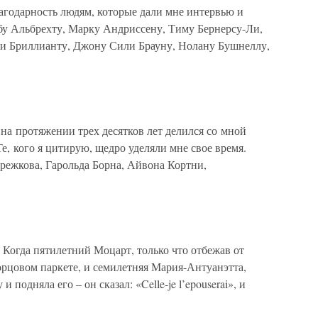
агодарность людям, которые дали мне интервью и
обу Альбрехту, Марку Андриссену, Тиму Бернерсу-Ли,
ри Бриллианту, Джону Сили Брауну, Нолану Бушнеллу,
 на протяжении трех десятков лет делился со мной
, кого я цитирую, щедро уделяли мне свое время.
режкова, Гарольда Борна, Айвона Кортни,
) Когда пятилетний Моцарт, только что отбежав от
ворцовом паркете, и семилетняя Мария-Антуанэтта,
и подняла его – он сказал: «Celle-je l’epouserai», и