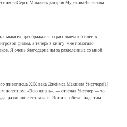
есниковаСерго МикоянаДмитрия МуратоваВячеслава
тот замысел преображался из расплывчатой идеи в
-игровой фильм, а теперь в книгу, мне помогало
иков. Я очень благодарна им за разделенные со мной
ного живописца XIX века Джеймса Макнила Уистлера[1]
еким полотном. «Всю жизнь», — отвечал Уистлер — то
да, развившие его талант. Вот и я работал над этим