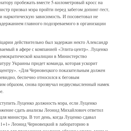
атору пробежать вместе 5-километровый кросс на
стр призвал мэра пройти перед забегом допинг-тест,
 и наркотическую зависимость. И посоветовал не
задержанием главного подозреваемого в организации
ейцарии действительно был задержан некто Александр
ваемый в афере с компанией «Элита-центр». Луценко
демократической коалиции в Министерство
атуру Украины придет команда, которая ускорит
-центру». «Для Черновецкого показательным должен
чевидно, беспечно относился к беговым
ким образом, снова прозвучал недвусмысленный намек
е.
уступить Луценко должность мэра, если Луценко
дложение сдать анализы Леонид Михайлович ответил
ля министра. В тот день, когда Луценко сдавал
«1+1» Леонид Черновецкий в лабораторию в
 сдал для проведения анализов образцы крови, мочи и