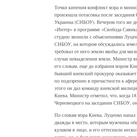
Точки кипения конфликт мэра и минист
произошла потасовка после заседания
Украины (СНБОУ). Вечером того же дн
«Интер» в программе «Свобода Савика
студию звонили с объяснениями Луцен
СНБОУ, на котором обсуждались земел
требовал от него землю якобы для мил
случае невыделения земли. Министр в
его словам, еще до избрания мэром К
бывший киевский прокурор оказывает 
по подозрению в причастности к афере
этого он дал команду киевской милиц
Киева. Министр отметил, что, когда 1
Черновецкого на заседании СНБОУ, о
По словам мэра Киева, Луценко напал 
дважды в место, которым мужчины обыч
кулаком в лицо, и его оттеснили неск
сдачи, но, к большому сожалению, мне 