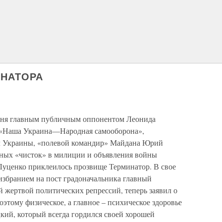
ИНАТОРА
 дня главным публичным оппонентом Леонида
а «Наша Украина—Народная самооборона»,
л Украины, «полевой командир» Майдана Юрий
вных «чисток» в милиции и объявления войны
 Луценко приклеилось прозвище Терминатор. В свое
избранием на пост градоначальника главный
й жертвой политических репрессий, теперь заявил о
оэтому физическое, а главное – психическое здоровье
кий, который всегда гордился своей хорошей