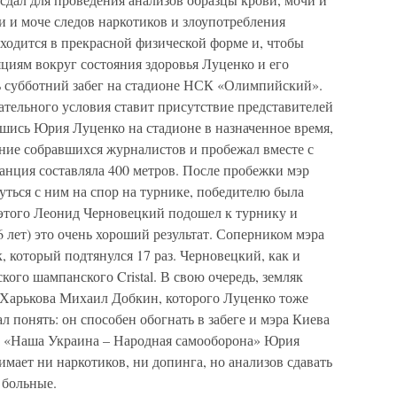
и и моче следов наркотиков и злоупотребления
аходится в прекрасной физической форме и, чтобы
циям вокруг состояния здоровья Луценко и его
ть субботний забег на стадионе НСК «Олимпийский».
ательного условия ставит присутствие представителей
вшись Юрия Луценко на стадионе в назначенное время,
ие собравшихся журналистов и пробежал вместе с
анция составляла 400 метров. После пробежки мэр
ться с ним на спор на турнике, победителю была
этого Леонид Черновецкий подошел к турнику и
56 лет) это очень хороший результат. Соперником мэра
 который подтянулся 17 раз. Черновецкий, как и
ого шампанского Cristal. В свою очередь, земляк
а Харькова Михаил Добкин, которого Луценко тоже
л понять: он способен обогнать в забеге и мэра Киева
а «Наша Украина – Народная самооборона» Юрия
имает ни наркотиков, ни допинга, но анализов сдавать
о больные.