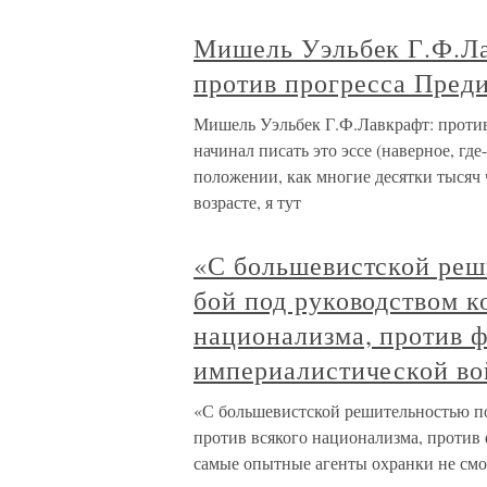
Мишель Уэльбек Г.Ф.Ла
против прогресса Пред
Мишель Уэльбек Г.Ф.Лавкрафт: против
начинал писать это эссе (наверное, где
положении, как многие десятки тысяч 
возрасте, я тут
«С большевистской реш
бой под руководством к
национализма, против 
империалистической в
«С большевистской решительностью по
против всякого национализма, против
самые опытные агенты охранки не смог