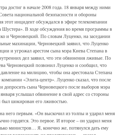
ра достиг в начале 2008 года. 18 января между ними
 Совета национальной безопасности и обороны
я этот инцидент обсуждался в эфире телекомпании
 Шустера». В ходе обсуждения во время программы в
ко и Черновецкий. По словам Луценко, на заседании
ьные махинации, Черновецкий заявил, что Луценко
иции и угрожал арестом сына мэра Киева Степана в
нутренних дел заявил, что эти обвинения лживые. По
иева Черновецкий позвонил Луценко и сообщил, что
давление на милицию, чтобы она арестовала Степана
 компании «Элита-центр». Луценко сказал, что после
ии допросить сына Черновецкого после выборов мэра
8 января услышал обвинение в свой адрес со стороны
н был шокирован его лживостью.
на него первым. «Он выскочил из толпы и ударил меня
но гордятся. Это первое. И второе – он ударил меня
олько министров… Я, конечно же, потянулся дать ему
такая возможность не представилась, – сказал