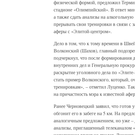
физической формой, предложил Термин
стадионе «Олимпийский». В ответ мини
а также сдать анализы на алкогольную
прерывать свои тренировки в связи с 
аферы с «Элитой-центром».
Дело в том, что к тому времени в Шв
Волконский (Шахов), главный подозре
подчеркнул, что после формирования 
внутренних дел и Генеральную прокур
раскрытие уголовного дела по «Элите
стать пример Волконского, который, о
тренировкам», – отметил Луценко. Та
на причастность мэра к известной афер
Ранее Черновецкий заявил, что готов 
обгонит его в забеге на 5 км. На пре
аналогичным предложением, но уже – д
анализы, приглашенный телеканалом 
назначенное время не явился. Луценко