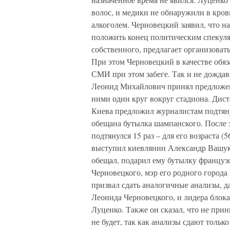
волос, и медики не обнаружили в кров
алкоголем. Черновецкий заявил, что н
положить конец политическим спекуля
собственного, предлагает организова
При этом Черновецкий в качестве обяз
СМИ при этом забеге. Так и не дожда
Леонид Михайлович принял предложен
ними один круг вокруг стадиона. Дист
Киева предложил журналистам подтяну
обещана бутылка шампанского. После 
подтянулся 15 раз – для его возраста (
выступил киевлянин Александр Вашук,
обещал, подарил ему бутылку французск
Черновецкого, мэр его родного город
призвал сдать аналогичные анализы, да
Леонида Черновецкого, и лидера блок
Луценко. Также он сказал, что не прин
не будет, так как анализы сдают тольк