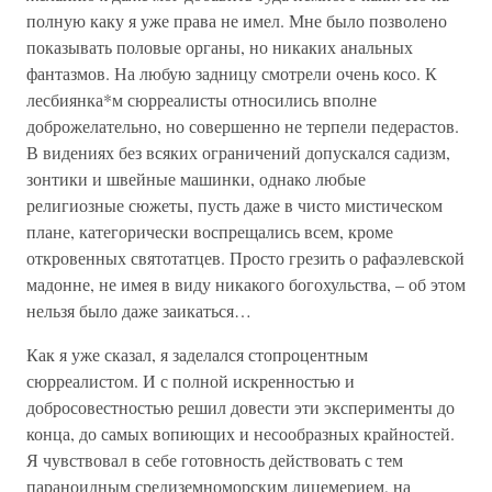
полную каку я уже права не имел. Мне было позволено
показывать половые органы, но никаких анальных
фантазмов. На любую задницу смотрели очень косо. К
лесбиянка*м сюрреалисты относились вполне
доброжелательно, но совершенно не терпели педерастов.
В видениях без всяких ограничений допускался садизм,
зонтики и швейные машинки, однако любые
религиозные сюжеты, пусть даже в чисто мистическом
плане, категорически воспрещались всем, кроме
откровенных святотатцев. Просто грезить о рафаэлевской
мадонне, не имея в виду никакого богохульства, – об этом
нельзя было даже заикаться…
Как я уже сказал, я заделался стопроцентным
сюрреалистом. И с полной искренностью и
добросовестностью решил довести эти эксперименты до
конца, до самых вопиющих и несообразных крайностей.
Я чувствовал в себе готовность действовать с тем
параноидным средиземноморским лицемерием, на