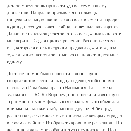
детали могут лишь принести удачу всему нашему
движению. Напрасно призывал я на помощь
пищеварительную иконографию всех времен и народов –
курицу, несущую золотые яйца, кишечные наваждения
Данаи, испражняющегося золотого осла, – никто не хотел
мне верить. Тогда я принял решение. Раз они не хотят
г…, которое я столь щедро им предлагаю, – что ж, тем
хуже для них, все эти золотые россыпи достанутся мне
одному…
Достаточно мне было провести в лоне группы
сюрреалистов всего лишь одну неделю, чтобы понять,
насколько Гала была права. (Напомним: Гала – жена
художника. – Ю. Б.) Впрочем, они проявили известную
терпимость к моим фекальным сюжетам, зато объявили
вне закона, наложив табу, многое другое. Я без труда
распознал здесь те же самые запреты, от которых страдал
в своем семействе. Изображать кровь мне разрешили. По
желанию я даже мог добавить туда немного каки. Но на