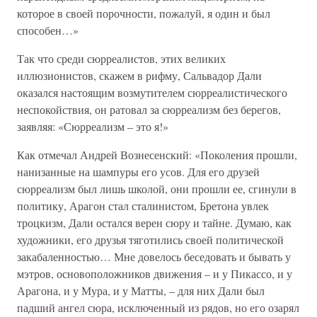
которое в своей порочности, пожалуй, я один и был
способен…»
Так что среди сюрреалистов, этих великих
иллюзионистов, скажем в рифму, Сальвадор Дали
оказался настоящим возмутителем сюрреалистического
неспокойствия, он ратовал за сюрреализм без берегов,
заявляя: «Сюрреализм – это я!»
Как отмечал Андрей Вознесенский: «Поколения прошли,
нанизанные на шампуры его усов. Для его друзей
сюрреализм был лишь школой, они прошли ее, сгинули в
политику, Арагон стал сталинистом, Бретона увлек
троцкизм, Дали остался верен сюру и тайне. Думаю, как
художники, его друзья тяготились своей политической
закабаленностью… Мне довелось беседовать и бывать у
мэтров, основоположников движения – и у Пикассо, и у
Арагона, и у Мура, и у Матты, – для них Дали был
падший ангел сюра, исключенный из рядов, но его озарял