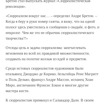
Бретон стал выпускать журнал «Сюрреалистическая
революция».
«Сюрреализм вокруг нас… – определял Андре Бретон. –
Когда я беру в руки номер газеты, я вижу, что на одной
полосе здесь уместились и сообщения о свадьбе, и фото, и
некролог. Чем же это не образчик сюрреалистического
творчества?!»
Отсюда цель и задача сюрреализма: запечатлевать
мгновения во всей их правдивой множественности,
создавать на полотне коллаж из идей и предметов.
Среди истовых сюрреалистов-художников были
итальянец Джорджо де Кирико, бельгийцы Рене Магритт
и Поль Дельво, француз Андре Массон, испанец Хоан
Миро, англичанин Фрэнсис Бэкон и многие другие
мастера кисти.
К сюрреалистам примкнул и Сальвадор Дали. В своем