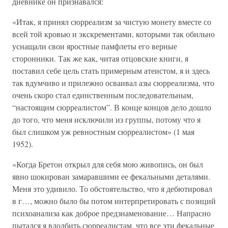
дневнике он признавался:
«Итак, я принял сюрреализм за чистую монету вместе со
всей той кровью и экскрементами, которыми так обильно
уснащали свои яростные памфлеты его верные
сторонники. Так же как, читая отцовские книги, я
поставил себе цель стать примерным атеистом, я и здесь
так вдумчиво и прилежно осваивал азы сюрреализма, что
очень скоро стал единственным последовательным,
“настоящим сюрреалистом”. В конце концов дело дошло
до того, что меня исключили из группы, потому что я
был слишком уж ревностным сюрреалистом» (1 мая
1952).
«Когда Бретон открыл для себя мою живопись, он был
явно шокирован замаравшими ее фекальными деталями.
Меня это удивило. То обстоятельство, что я дебютировал
в г…, можно было бы потом интерпретировать с позиций
психоанализа как доброе предзнаменование… Напрасно
пытался я вдолбить сюрреалистам, что все эти фекальные