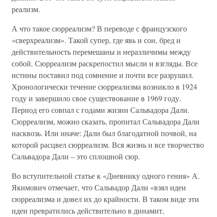
реализм.
А что такое сюрреализм? В переводе с французского
«сверхреализм». Такой супер, где явь и сон, бред и
действительность перемешаны и неразличимы между
собой. Сюрреализм раскрепостил мысли и взгляды. Все
истины поставил под сомнение и почти все разрушил.
Хронологически течение сюрреализма возникло в 1924
году и завершило свое существование в 1969 году.
Период его совпал с годами жизни Сальвадора Дали.
Сюрреализм, можно сказать, пропитал Сальвадора Дали
насквозь. Или иначе: Дали был благодатной почвой, на
которой расцвел сюрреализм. Вся жизнь и все творчество
Сальвадора Дали – это сплошной сюр.
Во вступительной статье к «Дневнику одного гения» А.
Якимович отмечает, что Сальвадор Дали «взял идеи
сюрреализма и довел их до крайности. В таком виде эти
идеи превратились действительно в динамит,