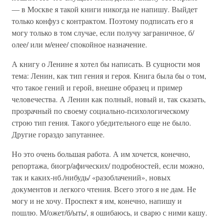
— в Москве я такой книги никогда не напишу. Выйдет
только конфуз с контрактом. Поэтому подписать его я
могу только в том случае, если получу заграничное, б/
олее/ или м/енее/ спокойное назначение.
А книгу о Ленине я хотел бы написать. В сущности моя
тема: Ленин, как тип гения и героя. Книга была бы о том,
что такое гений и герой, внешне образец и пример
человечества. А Ленин как полный, новый и, так сказать,
прозрачный по своему социально-психологическому
строю тип гения. Такого убедительного еще не было.
Другие гораздо запутаннее.
Но это очень большая работа. А им хочется, конечно,
репортажа, биогр/афических/ подробностей, если можно,
так и каких-нб./нибудь/ «разоблачений», новых
документов и легкого чтения. Всего этого я не дам. Не
могу и не хочу. Проспект я им, конечно, напишу и
пошлю. М/ожет/б/ыть/, я ошибаюсь, и сварю с ними кашу.