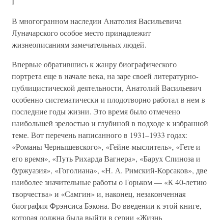
I
В многогранном наследии Анатолия Васильевича
Луначарского особое место принадлежит
жизнеописаниям замечательных людей.
Впервые обратившись к жанру биографического
портрета еще в начале века, на заре своей литературно-
публицистической деятельности, Анатолий Васильевич
особенно систематически и плодотворно работал в нем в
последние годы жизни. Это время было отмечено
наибольшей зрелостью и глубиной в подходе к избранной
теме. Вот перечень написанного в 1931–1933 годах:
«Романы Чернышевского», «Гейне-мыслитель», «Гете и
его время», «Путь Рихарда Вагнера», «Барух Спиноза и
буржуазия», «Гоголиана», «Н. А. Римский-Корсаков», две
наиболее значительные работы о Горьком — «К 40-летию
творчества» и «Самгин» и, наконец, незаконченная
биография Фрэнсиса Бэкона. Во введении к этой книге,
которая должна была выйти в серии «Жизнь