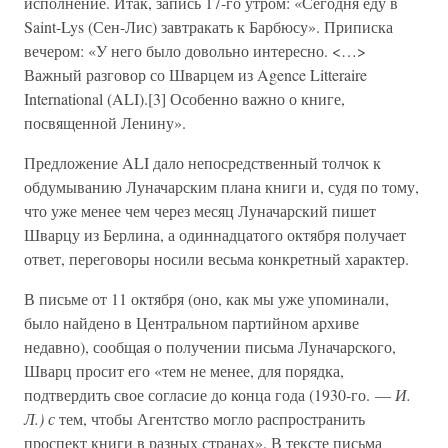
исполнение. Итак, запись 17-го утром: «Сегодня еду в
Saint-Lys (Сен-Лис) завтракать к Барбюсу». Приписка
вечером: «У него было довольно интересно. <…>
Важный разговор со Шварцем из Agence Litteraire
International (ALI).[3] Особенно важно о книге,
посвященной Ленину».
Предложение ALI дало непосредственный толчок к
обдумыванию Луначарским плана книги и, судя по тому,
что уже менее чем через месяц Луначарский пишет
Шварцу из Берлина, а одиннадцатого октября получает
ответ, переговоры носили весьма конкретный характер.
В письме от 11 октября (оно, как мы уже упоминали,
было найдено в Центральном партийном архиве
недавно), сообщая о получении письма Луначарского,
Шварц просит его «тем не менее, для порядка,
подтвердить свое согласие до конца года (1930-го. —
И.
Л.) с
тем, чтобы Агентство могло распространить
проспект книги в разных странах». В тексте письма