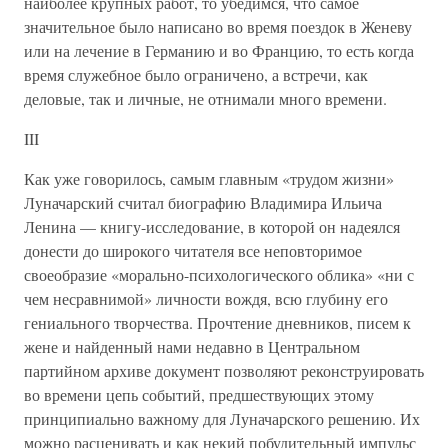
наиболее крупных работ, то убедимся, что самое
значительное было написано во время поездок в Женеву
или на лечение в Германию и во Францию, то есть когда
время служебное было ограничено, а встречи, как
деловые, так и личные, не отнимали много времени.
III
Как уже говорилось, самым главным «трудом жизни»
Луначарский считал биографию Владимира Ильича
Ленина — книгу-исследование, в которой он надеялся
донести до широкого читателя все неповторимое
своеобразие «морально-психологического облика» «ни с
чем несравнимой» личности вождя, всю глубину его
гениального творчества. Прочтение дневников, писем к
жене и найденный нами недавно в Центральном
партийном архиве документ позволяют реконструировать
во времени цепь событий, предшествующих этому
принципиально важному для Луначарского решению. Их
можно расценивать и как некий побудительный импульс