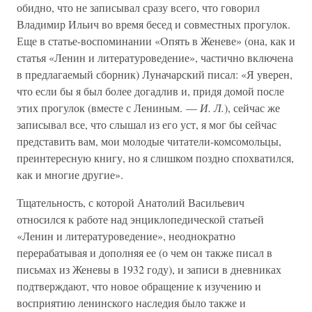
обидно, что не записывал сразу всего, что говорил
Владимир Ильич во время бесед и совместных прогулок.
Еще в статье-воспоминании «Опять в Женеве» (она, как и
статья «Ленин и литературоведение», частично включена
в предлагаемый сборник) Луначарский писал: «Я уверен,
что если бы я был более догадлив и, придя домой после
этих прогулок (вместе с Лениным. —
И. Л.
), сейчас же
записывал все, что слышал из его уст, я мог бы сейчас
представить вам, мои молодые читатели-комсомольцы,
преинтересную книгу, но я слишком поздно спохватился,
как и многие другие».
Тщательность, с которой Анатолий Васильевич
относился к работе над энциклопедической статьей
«Ленин и литературоведение», неоднократно
перерабатывая и дополняя ее (о чем он также писал в
письмах из Женевы в 1932 году), и записи в дневниках
подтверждают, что новое обращение к изучению и
восприятию ленинского наследия было также и