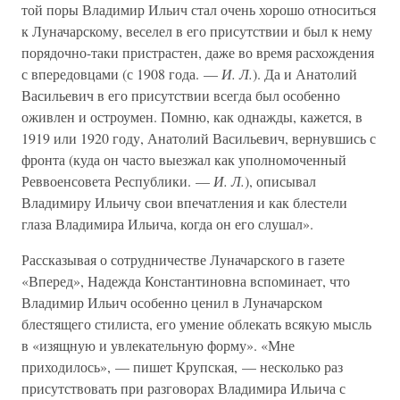
той поры Владимир Ильич стал очень хорошо относиться
к Луначарскому, веселел в его присутствии и был к нему
порядочно-таки пристрастен, даже во время расхождения
с впередовцами (с 1908 года. —
И. Л.
). Да и Анатолий
Васильевич в его присутствии всегда был особенно
оживлен и остроумен. Помню, как однажды, кажется, в
1919 или 1920 году, Анатолий Васильевич, вернувшись с
фронта (куда он часто выезжал как уполномоченный
Реввоенсовета Республики. —
И. Л.
), описывал
Владимиру Ильичу свои впечатления и как блестели
глаза Владимира Ильича, когда он его слушал».
Рассказывая о сотрудничестве Луначарского в газете
«Вперед», Надежда Константиновна вспоминает, что
Владимир Ильич особенно ценил в Луначарском
блестящего стилиста, его умение облекать всякую мысль
в «изящную и увлекательную форму». «Мне
приходилось», — пишет Крупская, — несколько раз
присутствовать при разговорах Владимира Ильича с