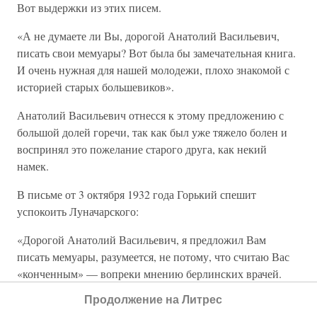
Вот выдержки из этих писем.
«А не думаете ли Вы, дорогой Анатолий Васильевич,
писать свои мемуары? Вот была бы замечательная книга.
И очень нужная для нашей молодежи, плохо знакомой с
историей старых большевиков».
Анатолий Васильевич отнесся к этому предложению с
большой долей горечи, так как был уже тяжело болен и
воспринял это пожелание старого друга, как некий
намек.
В письме от 3 октября 1932 года Горький спешит
успокоить Луначарского:
«Дорогой Анатолий Васильевич, я предложил Вам
писать мемуары, разумеется, не потому, что считаю Вас
«конченным» — вопреки мнению берлинских врачей.
Нет, я предлагаю это людям более молодым, чем Вы,
Продолжение на Литрес
более здоровым. Причина моей настойчивости очень