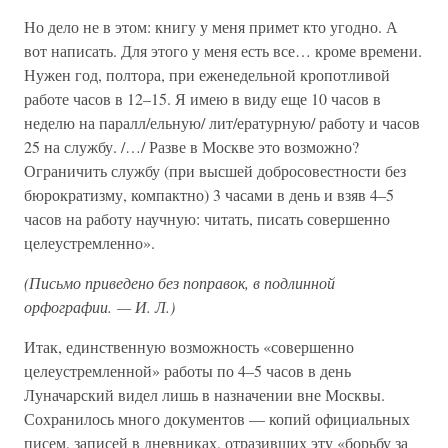
Но дело не в этом: книгу у меня примет кто угодно. А
вот написать. Для этого у меня есть все… кроме времени.
Нужен год, полтора, при еженедельной кропотливой
работе часов в 12–15. Я имею в виду еще 10 часов в
неделю на паралл/ельную/ лит/ературную/ работу и часов
25 на службу. /…/ Разве в Москве это возможно?
Ограничить службу (при высшей добросовестности без
бюрократизму, компактно) 3 часами в день и взяв 4–5
часов на работу научную: читать, писать совершенно
целеустремленно».
(Письмо приведено без поправок, в подлинной
орфографии. — И. Л.)
Итак, единственную возможность «совершенно
целеустремленной» работы по 4–5 часов в день
Луначарский видел лишь в назначении вне Москвы.
Сохранилось много документов — копий официальных
писем, записей в дневниках, отразивших эту «борьбу за