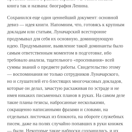
книга так и названа: биография Ленина.
Сохранился еще один ценнейший документ: основной
девиз — идея книги. Напомним, что, готовясь к крупным
докладам или статьям, Луначарский всесторонне
продумывал для себя их основную, доминирующую
идею. Продумывание, выявление такой доминанты было
самым ответственным моментом в подготовке, ибо
требовало анализа, тщательного «просеивания» всей
суммы знаний о предмете работы. Свидетельство этому
— воспоминания не только сотрудников Луначарского,
но и слушателей его блестящих многочасовых докладов,
которые он делал, зачастую расхаживая по эстраде и не
имея никаких письменных планов в руках. На самом деле
такие планы-тезисы, набросанные несколькими,
сокращенно написанными фразами и словами, на
отдельных листочках из блокнота, на обороте служебных
писем, даже на полях случайно попавших в руки книжек
— были. Некоторые такие наброски сохранились, и их