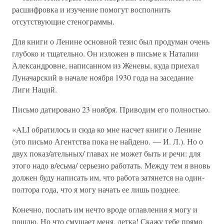
расшифровка и изучение помогут восполнить
отсутствующие стенограммы.
Для книги о Ленине основной тезис был продуман очень
глубоко и тщательно. Он изложен в письме к Наталии
Александровне, написанном из Женевы, куда приехал
Луначарский в начале ноября 1930 года на заседание
Лиги Наций.
Письмо датировано 23 ноября. Приводим его полностью.
«ALI обратилось и сюда ко мне насчет книги о Ленине
(это письмо Агентства пока не найдено. — И. Л.). Но о
двух показ/ательных/ главах не может быть и речи: для
этого надо в/есьма/ серьезно работать. Между тем я вновь
должен буду написать им, что работа затянется на один-
полтора года, что я могу начать ее лишь позднее.
Конечно, послать им нечто вроде оглавления я могу и
пошлю. Но что смущает меня, детка! Скажу тебе прямо