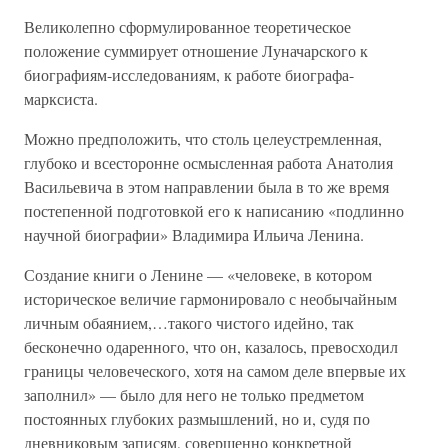
Великолепно сформулированное теоретическое
положение суммирует отношение Луначарского к
биографиям-исследованиям, к работе биографа-
марксиста.
Можно предположить, что столь целеустремленная,
глубоко и всесторонне осмысленная работа Анатолия
Васильевича в этом направлении была в то же время
постепенной подготовкой его к написанию «подлинно
научной биографии» Владимира Ильича Ленина.
Создание книги о Ленине — «человеке, в котором
историческое величие гармонировало с необычайным
личным обаянием,…такого чистого идейно, так
бесконечно одаренного, что он, казалось, превосходил
границы человеческого, хотя на самом деле впервые их
заполнил» — было для него не только предметом
постоянных глубоких размышлений, но и, судя по
дневниковым записям, совершенно конкретной