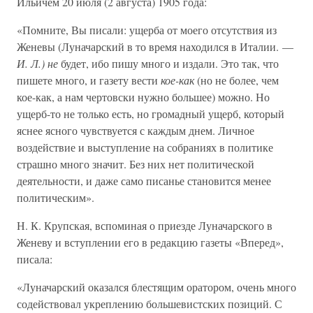
Ильичем 20 июля (2 августа) 1905 года:
«Помните, Вы писали: ущерба от моего отсутствия из
Женевы (Луначарский в то время находился в Италии. —
И. Л.) не
будет, ибо пишу много и издали. Это так, что
пишете много, и газету вести
кое-как
(но не более, чем
кое-как, а нам чертовски нужно большее) можно. Но
ущерб-то не только есть, но громадный ущерб, который
яснее ясного чувствуется с каждым днем. Личное
воздействие и выступление на собраниях в политике
страшно много значит. Без них нет политической
деятельности, и даже само писанье становится менее
политическим».
Н. К. Крупская, вспоминая о приезде Луначарского в
Женеву и вступлении его в редакцию газеты «Вперед»,
писала:
«Луначарский оказался блестящим оратором, очень много
содействовал укреплению большевистских позиций. С