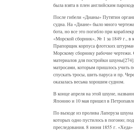
была взята в плен английским пароход
После гибели «Дианы» Путятин органи
судна. На «Диане» было много чертеже
бота, но все это погибло при корабле
«Морской сборник», № 1 за 1849 г., 
Прапорщик корпуса флотских штурман
Морскому сборнику рабочие чертежи. 
материалов для постройки шхуны[274].
матросами, которым пришлось учить п
спускать тросы, шить паруса и пр. Чер
оказалась весьма хорошим судном.
В конце апреля на этой шхуне, назван
Японию и 10 мая пришел в Петропавлов
По выходе из пролива Лаперуза шхуна 
которых одно пустилось в погоню; по
преследования. 8 июня 1855 г. «Хеда»