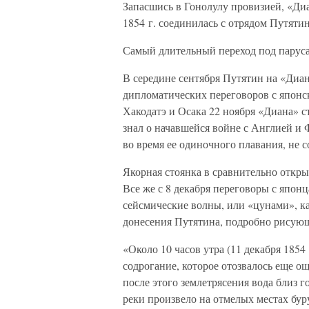
Запасшись в Гонолулу провизией, «Ди
1854 г. соединилась с отрядом Путятин
Самый длительный переход под паруса
В середине сентября Путятин на «Диа
дипломатических переговоров с японс
Хакодатэ и Осака 22 ноября «Диана» с
знал о начавшейся войне с Англией и 
во время ее одиночного плавания, не с
Якорная стоянка в сравнительно откры
Все же с 8 декабря переговоры с японц
сейсмические волны, или «цунами», к
донесения Путятина, подробно рисую
«Около 10 часов утра (11 декабря 1854 
содрогание, которое отозвалось еще о
после этого землетрясения вода близ г
реки произвело на отмелых местах буру