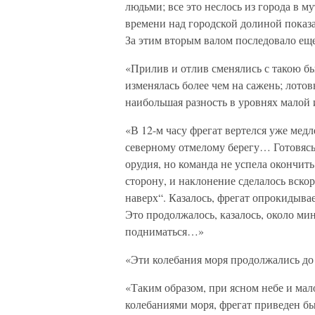
людьми; все это неслось из города в 
времени над городской долиной показа
За этим вторым валом последовало ещ
«Прилив и отлив сменялись с такою б
изменялась более чем на сажень; лотов
наибольшая разность в уровнях малой 
«В 12-м часу фрегат вертелся уже мед
северному отмелому берегу… Готовясь
орудия, но команда не успела окончить
сторону, и наклонение сделалось вскор
наверх“. Казалось, фрегат опрокидывае
Это продолжалось, казалось, около м
подниматься…»
«Эти колебания моря продолжались до
«Таким образом, при ясном небе и ма
колебаниями моря, фрегат приведен б