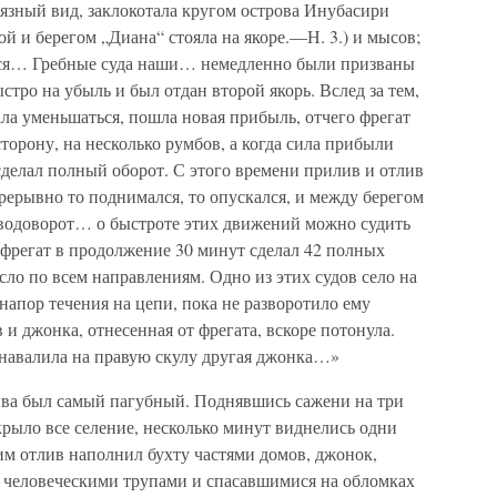
язный вид, заклокотала кругом острова Инубасири
ой и берегом „Диана“ стояла на якоре.—Н. 3.) и мысов;
ься… Гребные суда наши… немедленно были призваны
ыстро на убыль и был отдан второй якорь. Вслед за тем,
ла уменьшаться, пошла новая прибыль, отчего фрегат
сторону, на несколько румбов, а когда сила прибыли
 сделал полный оборот. С этого времени прилив и отлив
рерывно то поднимался, то опускался, и между берегом
водоворот… о быстроте этих движений можно судить
я фрегат в продолжение 30 минут сделал 42 полных
ло по всем направлениям. Одно из этих судов село на
апор течения на цепи, пока не разворотило ему
в и джонка, отнесенная от фрегата, вскоре потонула.
я навалила на правую скулу другая джонка…»
ива был самый пагубный. Поднявшись сажени на три
рыло все селение, несколько минут виднелись одни
м отлив наполнил бухту частями домов, джонок,
человеческими трупами и спасавшимися на обломках