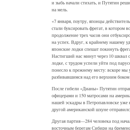
и зыбь начали стихать, и Путятин реши
на мель.
«7 января, поутру, японцы действител
стали буксировать фрегат, в котором 
продолжение трех часов они отбуксиров
на успех. Вдруг, к крайнему нашему у
японские лодки спешат покинуть фрег
Настигший нас минут через 10 шквал о
лодке, с трудом успели уйти под пару
понесло к прежнему месту: вскоре мы
разбивавшимся над его верхним боком…
После гибели «Дианы» Путятин отправи
офицерами и 150 матросами на америка
нашей эскадры в Петропавловске уже н
другой американской шхуне отправился
Другая партия—284 человека под нача
восточным берегам Сибири на бременск