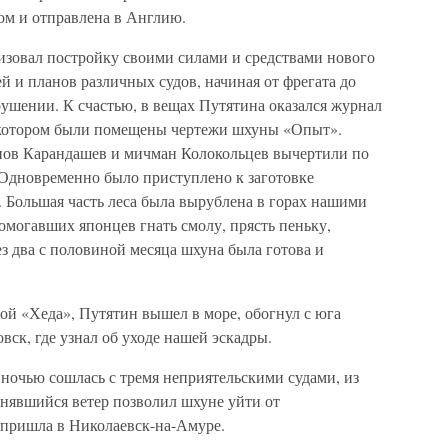
ом и отправлена в Англию.
зовал постройку своими силами и средствами нового
й и планов различных судов, начиная от фрегата до
крушении. К счастью, в вещах Путятина оказался журнал
в котором были помещены чертежи шхуны «Опыт».
ов Карандашев и мичман Колокольцев вычертили по
Одновременно было приступлено к заготовке
 Большая часть леса была вырублена в горах нашими
омогавших японцев гнать смолу, прясть пеньку,
ез два с половиной месяца шхуна была готова и
ной «Хеда», Путятин вышел в море, обогнул с юга
ск, где узнал об уходе нашей эскадры.
ночью сошлась с тремя неприятельскими судами, из
днявшийся ветер позволил шхуне уйти от
 пришла в Николаевск-на-Амуре.