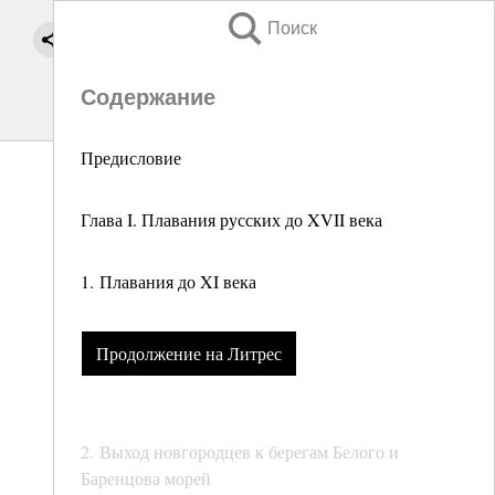
Поиск
Содержание
Предисловие
Глава I. Плавания русских до XVII века
1. Плавания до XI века
Продолжение на Литрес
2. Выход новгородцев к берегам Белого и
Баренцова морей