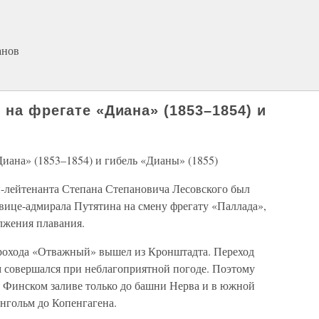
анов
 на фрегате «Диана» (1853–1854) и
Диана» (1853–1854) и гибель «Дианы» (1855)
-лейтенанта Степана Степановича Лесовского был
вице-адмирала Путятина на смену фрегату «Паллада»,
лжения плавания.
парохода «Отважный» вышел из Кронштадта. Переход
 совершался при неблагоприятной погоде. Поэтому
в Финском заливе только до башни Нерва и в южной
рнгольм до Копенгагена.