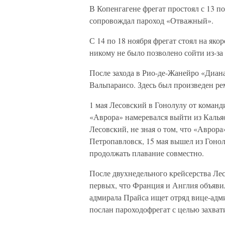
В Копенгагене фрегат простоял с 13 по
сопровождал пароход «Отважный».
С 14 по 18 ноября фрегат стоял на якор
никому не было позволено сойти из-за 
После захода в Рио-де-Жанейро «Диана
Вальпараисо. Здесь был произведен ре
1 мая Лесовский в Гонолулу от команд
«Аврора» намеревался выйти из Кальяо 
Лесовский, не зная о том, что «Аврор
Петропавловск, 15 мая вышел из Гонол
продолжать плавание совместно.
После двухнедельного крейсерства Лесо
первых, что Франция и Англия объявил
адмирала Прайса ищет отряд вице-адми
послан пароходофрегат с целью захват