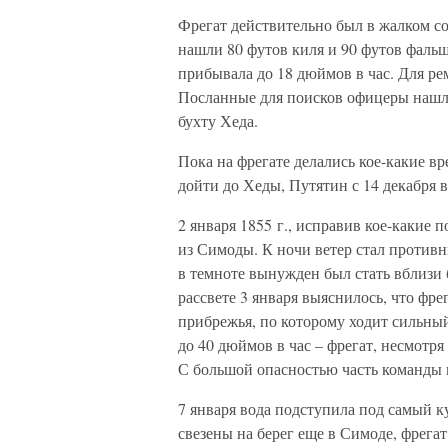
Фрегат действительно был в жалком со
нашли 80 футов киля и 90 футов фальш
прибывала до 18 дюймов в час. Для ре
Посланные для поисков офицеры нашли
бухту Хеда.
Пока на фрегате делались кое-какие в
дойти до Хеды, Путятин с 14 декабря 
2 января 1855 г., исправив кое-какие
из Симоды. К ночи ветер стал противн
в темноте вынужден был стать вблизи б
рассвете 3 января выяснилось, что фрег
прибрежья, по которому ходит сильный
до 40 дюймов в час – фрегат, несмотр
С большой опасностью часть команды н
7 января вода подступила под самый к
свезены на берег еще в Симоде, фрега