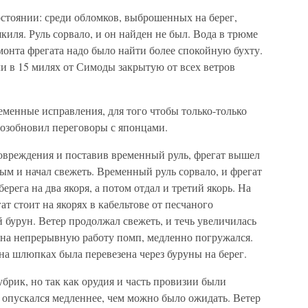
стоянии: среди обломков, выброшенных на берег,
киля. Руль сорвало, и он найден не был. Вода в трюме
монта фрегата надо было найти более спокойную бухту.
 в 15 милях от Симоды закрытую от всех ветров
ременные исправления, для того чтобы только-только
возобновил переговоры с японцами.
 повреждения и поставив временный руль, фрегат вышел
ым и начал свежеть. Временный руль сорвало, и фрегат
ерега на два якоря, а потом отдал и третий якорь. На
ат стоит на якорях в кабельтове от песчаного
 бурун. Ветер продолжал свежеть, и течь увеличилась
я на непрерывную работу помп, медленно погружался.
а шлюпках была перевезена через буруны на берег.
убрик, но так как орудия и часть провизии были
т опускался медленнее, чем можно было ожидать. Ветер