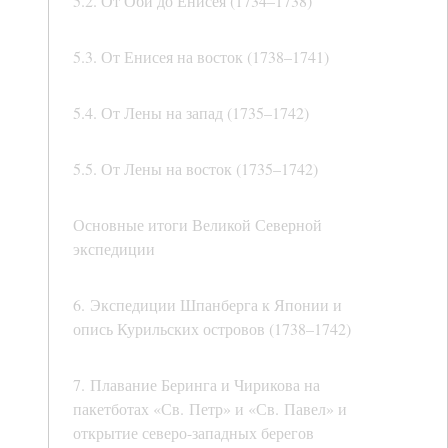
5.2. От Оби до Енисея (1734–1738)
5.3. От Енисея на восток (1738–1741)
5.4. От Лены на запад (1735–1742)
5.5. От Лены на восток (1735–1742)
Основные итоги Великой Северной
экспедиции
6. Экспедиции Шпанберга к Японии и
опись Курильских островов (1738–1742)
7. Плавание Беринга и Чирикова на
пакетботах «Св. Петр» и «Св. Павел» и
открытие северо-западных берегов