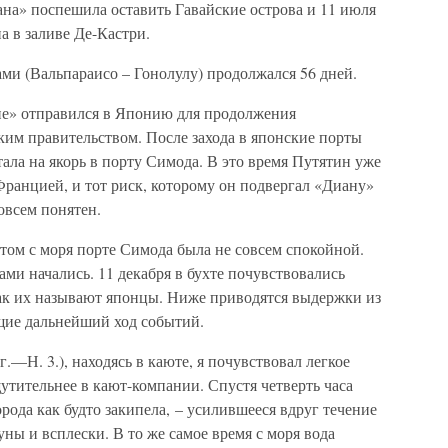
ана» поспешила оставить Гавайские острова и 11 июля
а в заливе Де-Кастри.
ми (Вальпараисо – Гонолулу) продолжался 56 дней.
не» отправился в Японию для продолжения
ким правительством. После захода в японские порты
тала на якорь в порту Симода. В это время Путятин уже
Францией, и тот риск, которому он подвергал «Диану»
овсем понятен.
том с моря порте Симода была не совсем спокойной.
ами начались. 11 декабря в бухте почувствовались
ак их называют японцы. Ниже приводятся выдержки из
щие дальнейший ход событий.
г.—Н. 3.), находясь в каюте, я почувствовал легкое
щутительнее в кают-компании. Спустя четверть часа
орода как будто закипела, – усилившееся вдруг течение
ны и всплески. В то же самое время с моря вода