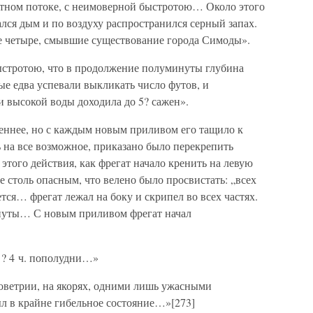
мутном потоке, с неимоверной быстротою… Около этого
лся дым и по воздуху распространился серный запах.
е четыре, смывшие существование города Симоды».
ыстротою, что в продолжение полуминуты глубина
ые едва успевали выкликать число футов, и
и высокой воды доходила до 5? сажен».
леннее, но с каждым новым приливом его тащило к
 на все возможное, приказано было перекрепить
 этого действия, как фрегат начало кренить на левую
е столь опасным, что велено было просвистать: „всех
тся… фрегат лежал на боку и скрипел во всех частях.
инуты… С новым приливом фрегат начал
 ? 4 ч. пополудни…»
ловетрии, на якорях, одними лишь ужасными
ыл в крайне гибельное состояние…»[273]