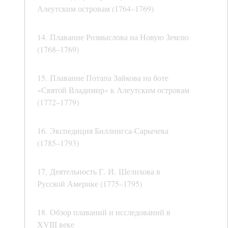
Алеутским островам (1764–1769)
14. Плавание Розмыслова на Новую Землю
(1768–1769)
15. Плавание Потапа Зайкова на боте
«Святой Владимир» к Алеутским островам
(1772–1779)
16. Экспедиция Биллингса-Сарычева
(1785–1793)
17. Деятельность Г. И. Шелихова в
Русской Америке (1775–1795)
18. Обзор плаваний и исследований в
XVIII веке