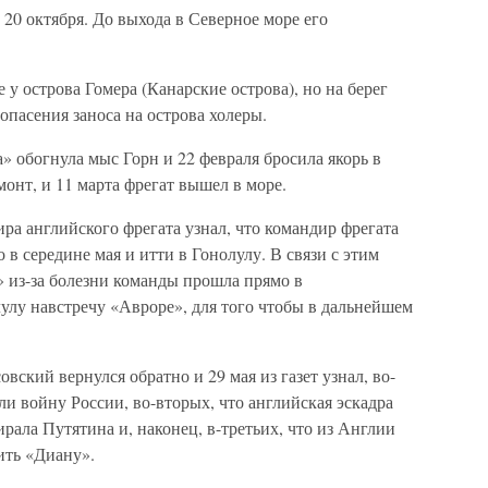
 20 октября. До выхода в Северное море его
е у острова Гомера (Канарские острова), но на берег
опасения заноса на острова холеры.
» обогнула мыс Горн и 22 февраля бросила якорь в
монт, и 11 марта фрегат вышел в море.
ира английского фрегата узнал, что командир фрегата
в середине мая и итти в Гонолулу. В связи с этим
а» из-за болезни команды прошла прямо в
улу навстречу «Авроре», для того чтобы в дальнейшем
вский вернулся обратно и 29 мая из газет узнал, во-
и войну России, во-вторых, что английская эскадра
рала Путятина и, наконец, в-третьих, что из Англии
ить «Диану».