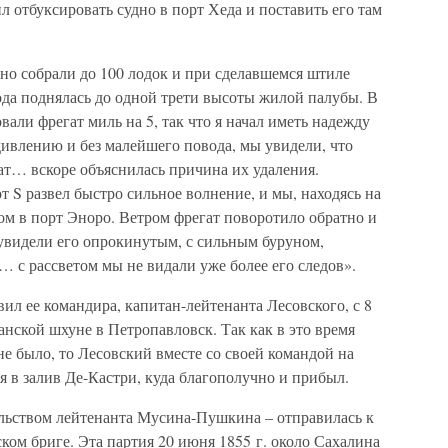
л отбуксировать судно в порт Хеда и поставить его там
ьно собрали до 100 лодок и при сделавшемся штиле
вода поднялась до одной трети высоты жилой палубы. В
али фрегат миль на 5, так что я начал иметь надежду
дивлению и без малейшего повода, мы увидели, что
ат… вскоре объяснилась причина их удаления.
т S развел быстро сильное волнение, и мы, находясь на
сом в порт Эноро. Ветром фрегат поворотило обратно и
 увидели его опрокинутым, с сильным буруном,
 с рассветом мы не видали уже более его следов».
л ее командира, капитан-лейтенанта Лесовского, с 8
нской шхуне в Петропавловск. Так как в это время
е было, то Лесовский вместе со своей командой на
 в залив Де-Кастри, куда благополучно и прибыл.
льством лейтенанта Мусина-Пушкина – отправилась к
ом бриге. Эта партия 20 июня 1855 г. около Сахалина