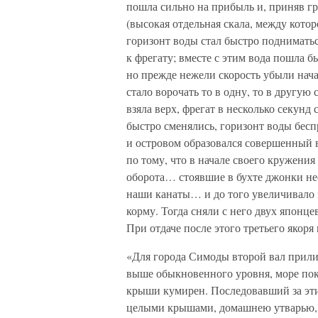
пошла сильно на прибыль и, приняв гр
(высокая отдельная скала, между котор
горизонт воды стал быстро поднимат
к фрегату; вместе с этим вода пошла б
но прежде нежели скорость убыли нача
стало ворочать то в одну, то в другую 
взяла верх, фрегат в несколько секунд
быстро сменялись, горизонт воды бесп
и островом образовался совершенный 
по тому, что в начале своего кружени
оборота… стоявшие в бухте джонки нес
наши канаты… и до того увеличивало н
корму. Тогда сняли с него двух японце
При отдаче после этого третьего якор
«Для города Симоды второй вал прил
выше обыкновенного уровня, море пок
крыши кумирен. Последовавший за эти
целыми крышами, домашнею утварью, 