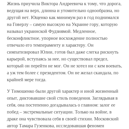
Жизнь приучила Виктора Андреевича к тому, что дорога,
ведущая на верх, длинна и утомительно однообразна, но
другой нет. Ющенко как минимум раз в год поднимался
на Говерлу – самую высокую на Украине гору, которую
называл украинской Фудзиямой. Медленное,
бесконфликтное, упорное восхождение полностью
отвечало его темпераменту и характеру. Он
симпатизировал Юлии, готов был даже слегка рискнуть
карьерой, вступаясь за нее, но существовал предел,
который он перейти не мог. Он не хотел ни с кем воевать,
а уж тем более с президентом. Он не желал скандала, по
крайней мере тогда.
У Тимошенко были другой характер и иной жизненный
опыт, диктовавшие свой стиль поведения. Заглядывая в
себя, она постепенно догадывалась о главном: залог ее
побед – экстремальные ситуации. Только на войне, в
драке она чувствовала себя в своей стихии. Московский
автор Тамара Гузенкова, исследовавшая феномен