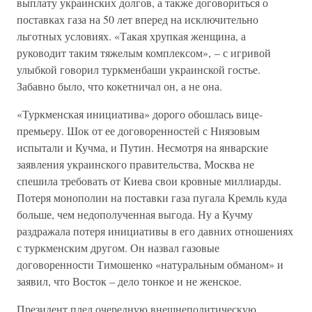
выплату украинских долгов, а также договориться о
поставках газа на 50 лет вперед на исключительно
льготных условиях. «Такая хрупкая женщина, а
руководит таким тяжелым комплексом», – с игривой
улыбкой говорил туркменбаши украинской гостье.
Забавно было, что кокетничал он, а не она.
«Туркменская инициатива» дорого обошлась вице-
премьеру. Шок от ее договоренностей с Ниязовым
испытали и Кучма, и Путин. Несмотря на январские
заявления украинского правительства, Москва не
спешила требовать от Киева свои кровные миллиарды.
Потеря монополии на поставки газа пугала Кремль куда
больше, чем недополученная выгода. Ну а Кучму
раздражала потеря инициативы в его давних отношениях
с туркменским другом. Он назвал газовые
договоренности Тимошенко «натуральным обманом» и
заявил, что Восток – дело тонкое и не женское.
Президент плел очередную внешнеполитическую