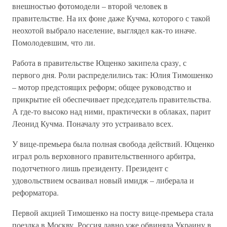
внешностью фотомодели – второй человек в
правительстве. На их фоне даже Кучма, которого с такой
неохотой выбрало население, выглядел как-то иначе.
Помолодевшим, что ли.
Работа в правительстве Ющенко закипела сразу, с
первого дня. Роли распределились так: Юлия Тимошенко
– мотор предстоящих реформ; общее руководство и
прикрытие ей обеспечивает председатель правительства.
А где-то высоко над ними, практически в облаках, парит
Леонид Кучма. Поначалу это устраивало всех.
У вице-премьера была полная свобода действий. Ющенко
играл роль верховного правительственного арбитра,
подотчетного лишь президенту. Президент с
удовольствием осваивал новый имидж – либерала и
реформатора.
Первой акцией Тимошенко на посту вице-премьера стала
поездка в Москву. Россия давно уже обвиняла Украину в