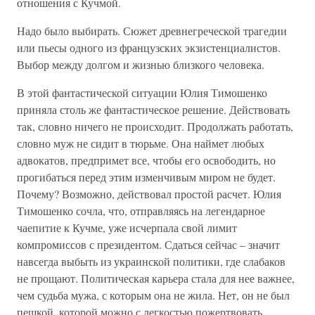
отношения с Кучмой.
Надо было выбирать. Сюжет древнегреческой трагедии
или пьесы одного из французских экзистенциалистов.
Выбор между долгом и жизнью близкого человека.
В этой фантастической ситуации Юлия Тимошенко
приняла столь же фантастическое решение. Действовать
так, словно ничего не происходит. Продолжать работать,
словно муж не сидит в тюрьме. Она наймет любых
адвокатов, предпримет все, чтобы его освободить, но
прогибаться перед этим изменчивым миром не будет.
Почему? Возможно, действовал простой расчет. Юлия
Тимошенко сочла, что, отправляясь на легендарное
чаепитие к Кучме, уже исчерпала свой лимит
компромиссов с президентом. Сдаться сейчас – значит
навсегда выбыть из украинской политики, где слабаков
не прощают. Политическая карьера стала для нее важнее,
чем судьба мужа, с которым она не жила. Нет, он не был
пешкой, которой можно с легкостью пожертвовать.