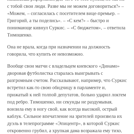
с тобой свои люди. Разве мы не можем договориться?» –
«Можем, – согласилась с посетителем вице-премьер. –
Григорий, а ты поделись». – «С кем?» – быстро и
понимающе кивнул Суркис. – «С бюджетом», – ответила
Тимошенко.
Она не врала, когда при назначении на должность
говорила, что купить ее невозможно.
Вообще свои матчи с владельцем киевского «Динамо»
дворовая футболистка старалась выигрывать с
разгромным счетом. Рассказывают, например, что Суркис
встретил как-то свою обидчицу в парламенте и,
прижатый к ней толпой депутатов, больно ударил локтем
под ребро. Тимошенко, ни секунды не раздумывая,
вонзила ему в ногу свой, как всегда высокий, острый
каблук. Сильное впечатление на зрителей произвела их
дуэль в телепрограмме «Эпицентр», в которой Суркис
откровенно грубил, а хрупкая дама возражала ему тихо,