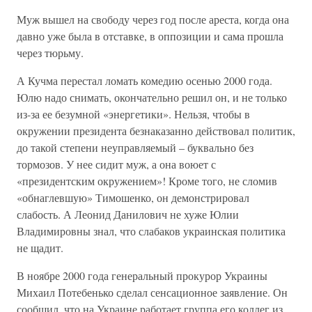
Муж вышел на свободу через год после ареста, когда она
давно уже была в отставке, в оппозиции и сама прошла
через тюрьму.
А Кучма перестал ломать комедию осенью 2000 года.
Юлю надо снимать, окончательно решил он, и не только
из-за ее безумной «энергетики». Нельзя, чтобы в
окружении президента безнаказанно действовал политик,
до такой степени неуправляемый – буквально без
тормозов. У нее сидит муж, а она воюет с
«президентским окружением»! Кроме того, не сломив
«обнаглевшую» Тимошенко, он демонстрировал
слабость. А Леонид Данилович не хуже Юлии
Владимировны знал, что слабаков украинская политика
не щадит.
В ноябре 2000 года генеральный прокурор Украины
Михаил Потебенько сделал сенсационное заявление. Он
сообщил, что на Украине работает группа его коллег из