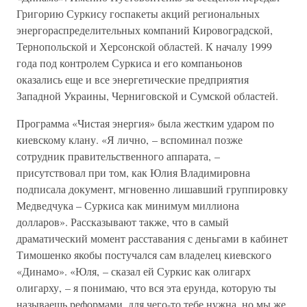
Григорию Суркису госпакеты акций региональных
энергораспределительных компаний Кировоградской,
Тернопольской и Херсонской областей. К началу 1999
года под контролем Суркиса и его компаньонов
оказались еще и все энергетические предприятия
Западной Украины, Черниговской и Сумской областей.
Программа «Чистая энергия» была жестким ударом по
киевскому клану. «Я лично, – вспоминал позже
сотрудник правительственного аппарата, –
присутствовал при том, как Юлия Владимировна
подписала документ, мгновенно лишавший группировку
Медведчука – Суркиса как минимум миллиона
долларов». Рассказывают также, что в самый
драматический момент расставания с деньгами в кабинет
Тимошенко якобы постучался сам владелец киевского
«Динамо». «Юля, – сказал ей Суркис как олигарх
олигарху, – я понимаю, что вся эта ерунда, которую ты
называешь реформами, для чего-то тебе нужна, но мы же