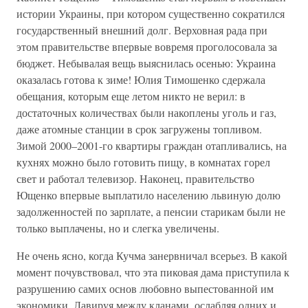
истории Украины, при котором существенно сократился
государственный внешний долг. Верховная рада при
этом правительстве впервые вовремя проголосовала за
бюджет. Небывалая вещь выяснилась осенью: Украина
оказалась готова к зиме! Юлия Тимошенко сдержала
обещания, которым еще летом никто не верил: в
достаточных количествах были накоплены уголь и газ,
даже атомные станции в срок загружены топливом.
Зимой 2000–2001-го квартиры граждан отапливались, на
кухнях можно было готовить пищу, в комнатах горел
свет и работал телевизор. Наконец, правительство
Ющенко впервые выплатило населению львиную долю
задолженностей по зарплате, а пенсии старикам были не
только выплачены, но и слегка увеличены.
Не очень ясно, когда Кучма занервничал всерьез. В какой
момент почувствовал, что эта пиковая дама приступила к
разрушению самих основ любовно выпестованной им
экономики. Лавируя между кланами, ослабляя одних и