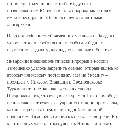
но твердо. Именно после этой теледуэли за
правительством Ющенко в глазах народа закрепился
имидж бесстрашных борцов с нечистоплотными
олигархами.
Народ за избиением обнаглевших мафиози наблюдал с
удовольствием, свойственным слабым и бедным,
изумленно глядящим, как падают сильные и богатые.
Январский внешнеполитический прорыв в России
Тимошенко удалось закрепить осенью, отправившись ко
второму ключевому поставщику газа на Украину –
президенту Ниязову. Впавший в Средневековье
Туркменистан не жаловал женских свобод.
Предполагалось, что отец всех туркмен Ниязов вообще
не пожелает встречаться с украинским вице-премьером,
как не встречался прежде ни с одной женщиной-
политиком. Тимошенко добилась не только встречи. Ей
хватило двух часов, чтобы убедить Ниязова отложить