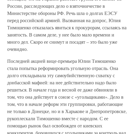
России, расследующих дело о взяточничестве в
Министерстве обороны РФ. Речь шла о долгах ЕЭСУ
перед российской армией. Вызванная на допрос, Юлия
Тимошенко отказалась явиться к прокурорам, ссылаясь на
занятость. В самом деле, у нее было мало времени и
много дел. Скоро ее снимут и посадят – это было уже
очевидно.
Последней акцией вице-премьера Юлии Тимошенко
стала попытка реформировать угольную отрасль. Она
долго откладывала эту самоубийственную схватку с
донбасской мафией: на нее действительно надо было
решиться. В начале года и весной ее даже обвиняли в
том, что она действует в союзе с «угольщиками». Дело в
том, что в начале реформ эти группировки, работающие
не только в Донецке, но и в Харькове и Днепропетровске,
рукоплескали Тимошенко вместе с народом. С ее
помощью рынок был освобожден от киевских
конкурентов, боровшихся с угольщиками за контроль над