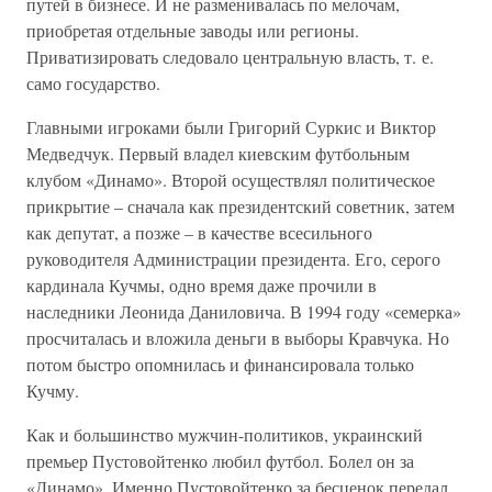
путей в бизнесе. И не разменивалась по мелочам,
приобретая отдельные заводы или регионы.
Приватизировать следовало центральную власть, т. е.
само государство.
Главными игроками были Григорий Суркис и Виктор
Медведчук. Первый владел киевским футбольным
клубом «Динамо». Второй осуществлял политическое
прикрытие – сначала как президентский советник, затем
как депутат, а позже – в качестве всесильного
руководителя Администрации президента. Его, серого
кардинала Кучмы, одно время даже прочили в
наследники Леонида Даниловича. В 1994 году «семерка»
просчиталась и вложила деньги в выборы Кравчука. Но
потом быстро опомнилась и финансировала только
Кучму.
Как и большинство мужчин-политиков, украинский
премьер Пустовойтенко любил футбол. Болел он за
«Динамо». Именно Пустовойтенко за бесценок передал