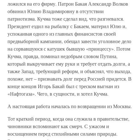
ложился на его фирму. Патрон Бакая Александр Волков
обвинил Юлию Владимировну в отсутствии
патриотизма. Кучма тоже сделал вид, что разгневался.
Президент ездил на рыбалку с Бакаем, материл Юлю и,
успокаивая одного из главных финансистов своей
предвыборной кампании, обещал завести уголовное дело
на сорвавшуюся с катушек бывшую «принцессу». Потом
Кучма, правда, поминал недобрым словом Путина,
который выкручивает ему руки и требует отдать долги, а
также Запад, требующий реформ, и объяснял, что выхода,
похоже, нет – признавать долг перед Россией придется. В
конце концов Игорь Бакай был с треском выгнан из
«Нафтогаза». Чего, в сущности, и хотел Кучма.
А настоящая работа началась по возвращении из Москвы.
Тот краткий период, когда она служила в правительстве,
чиновники вспоминают как смерч. С ужасом и
восхищением перед стихийными силами природы.