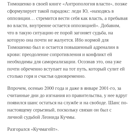
Тимошенко в своей книге «Антропология власти», позже
сформулирует такой парадокс: леди Ю, «находясь в
оппозиции… стремится вести себя как власть, а пребывая
во власти, внутренне остается оппозицией». Добавим,
что в такую ситуацию ее порой загоняет судьба, на
которую она почти не жалуется. Ибо нормой для
Тимошенко был и остается повышенный адреналин в
крови: преодоление сопротивления и конфликт ей
необходимы для самореализации. Осознав это, она уже
почти обреченно вступает на тот путь, который сулит ей
столько горя и счастья одновременно.
Впрочем, осенью 2000 года и даже в январе 2001-го, за
считанные дни до изгнания из правительства, у нее вдруг
появился шанс остаться на службе и на свободе. Шанс по-
настоящему серьезный, поскольку связан он был с
личной судьбой Леонида Кучмы.
Разгорался «Кучмагейт».