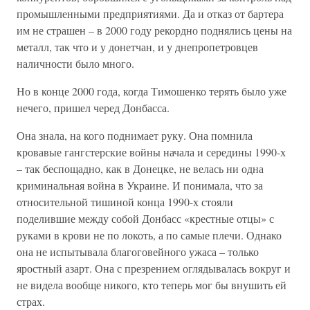
промышленными предприятиями. Да и отказ от бартера
им не страшен – в 2000 году рекордно поднялись цены на
металл, так что и у донетчан, и у днепропетровцев
наличности было много.
Но в конце 2000 года, когда Тимошенко терять было уже
нечего, пришел черед Донбасса.
Она знала, на кого поднимает руку. Она помнила
кровавые гангстерские войны начала и середины 1990-х
– так беспощадно, как в Донецке, не велась ни одна
криминальная война в Украине. И понимала, что за
относительной тишиной конца 1990-х стояли
поделившие между собой Донбасс «крестные отцы» с
руками в крови не по локоть, а по самые плечи. Однако
она не испытывала благоговейного ужаса – только
яростный азарт. Она с презрением оглядывалась вокруг и
не видела вообще никого, кто теперь мог бы внушить ей
страх.