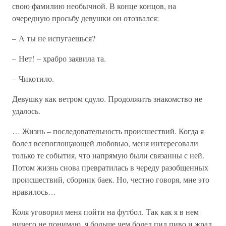
свою фамилию необычной. В конце концов, на
очередную просьбу девушки он отозвался:
– А ты не испугаешься?
– Нет! – храбро заявила та.
– Чикотило.
Девушку как ветром сдуло. Продолжить знакомство не
удалось.
… Жизнь – последовательность происшествий. Когда я
болел всепоглощающей любовью, меня интересовали
только те события, что напрямую были связанны с ней.
Потом жизнь снова превратилась в череду разобщенных
происшествий, сборник баек. Но, честно говоря, мне это
нравилось…
Коля уговорил меня пойти на футбол. Так как я в нем
ничего не понимаю, я больше чем болел пил пиво и жрал