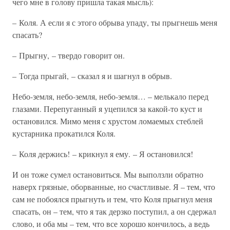
чего мне в голову пришла такая мысль):
– Коля. А если я с этого обрыва упаду, ты прыгнешь меня
спасать?
– Прыгну, – твердо говорит он.
– Тогда прыгай, – сказал я и шагнул в обрыв.
Небо-земля, небо-земля, небо-земля… – мелькало перед
глазами. Перепуганный я уцепился за какой-то куст и
остановился. Мимо меня с хрустом ломаемых стеблей
кустарника прокатился Коля.
– Коля держись! – крикнул я ему. – Я остановился!
И он тоже сумел остановиться. Мы выползли обратно
наверх грязные, оборванные, но счастливые. Я – тем, что
сам не побоялся прыгнуть и тем, что Коля прыгнул меня
спасать, он – тем, что я так дерзко поступил, а он сдержал
слово, и оба мы – тем, что все хорошо кончилось, а ведь