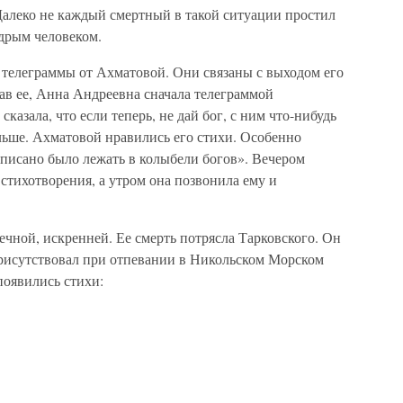
 Далеко не каждый смертный в такой ситуации простил
дрым человеком.
 телеграммы от Ахматовой. Они связаны с выходом его
ав ее, Анна Андреевна сначала телеграммой
сказала, что если теперь, не дай бог, с ним что-нибудь
ольше. Ахматовой нравились его стихи. Особенно
аписано было лежать в колыбели богов». Вечером
 стихотворения, а утром она позвонила ему и
ечной, искренней. Ее смерть потрясла Тарковского. Он
рисутствовал при отпевании в Никольском Морском
появились стихи: