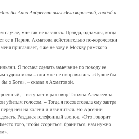
удто бы Анна Андреевна выглядела королевой, гордой и
м случае, мне так не казалось. Правда, однажды, когда
ает ее в Париж, Ахматова действительно по-королевски
меня приглашает, я же не зову в Москву римского
ильяни. Я посмел сделать замечание по поводу ее
ым художником – они мне не понравились. «Лучше бы
 бы о Боге», – сказал я Ахматовой.
оенный, – вступает в разговор Татьяна Алексеевна. –
он убитым голосом. – Тогда я посоветовала ему завтра
ь перед ней на колени и извиниться. Но Арсений
сделать. Раздался телефонный звонок. «Это говорит
Вместо того, чтобы ссориться, браниться, нам нужно
ом».