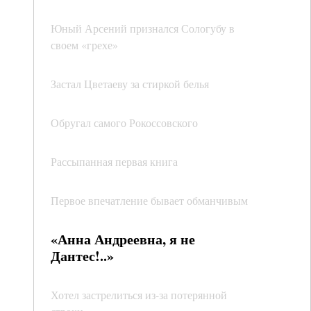
Юный Арсений признался Сологубу в
своем «грехе»
Застал Цветаеву за стиркой белья
Обругал самого Рокоссовского
Рассыпанная первая книга
Первое впечатление бывает обманчивым
«Анна Андреевна, я не
Дантес!..»
Хотел застрелиться из-за потерянной