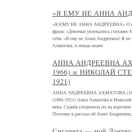
«Я ЕМУ НЕ АННА АН
«Я ЕМУ НЕ АННА АНДРЕЕВНА» О повес
фраза: «Девочки увлекались стихами
себя. «Я ему не Анна Андреевна! Я не
Ахматова, и никак иначе
АННА АНДРЕЕВНА АХ
1966) и НИКОЛАЙ СТ
1921)
АННА АНДРЕЕВНА АХМАТОВА (18
(1886-1921) Анна Ахматова и Николай
века. Судьба соединила их на короткое
Поэтому в рассказ об Анне Андреевне,
Сигарета — мой Дантес