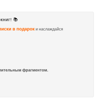
книг! 📚
писки в подарок
и наслаждайся
омительным фрагментом.