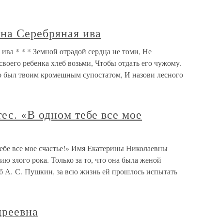
на Серебряная ива
ва * * * Земной отрадой сердца не томи, Не
своего ребенка хлеб возьми, Чтобы отдать его чужому.
о был твоим кромешным супостатом, И назови лесного
ес. «В одном тебе все мое
тебе все мое счастье!» Имя Екатерины Николаевны
ю злого рока. Только за то, что она была женой
иб А. С. Пушкин, за всю жизнь ей прошлось испытать
реевна