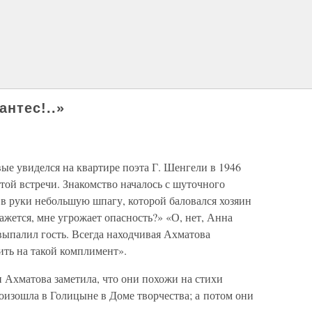
антес!..»
е увиделся на квартире поэта Г. Шенгели в 1946
этой встречи. Знакомство началось с шуточного
 в руки небольшую шпагу, которой баловался хозяин
жется, мне угрожает опасность?» «О, нет, Анна
 выпалил гость. Всегда находчивая Ахматова
тить на такой комплимент».
и Ахматова заметила, что они похожи на стихи
изошла в Голицыне в Доме творчества; а потом они