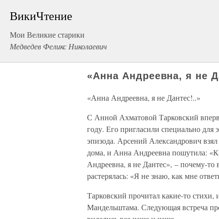
ВикиЧтение
Мои Великие старики
Медведев Феликс Николаевич
«Анна Андреевна, я не Д
«Анна Андреевна, я не Дантес!..»
С Анной Ахматовой Тарковский впервы
году. Его пригласили специально для 
эпизода. Арсений Александрович взял
дома, и Анна Андреевна пошутила: «Ка
Андреевна, я не Дантес», – почему-то
растерялась: «Я не знаю, как мне отве
Тарковский прочитал какие-то стихи, 
Мандельштама. Следующая встреча про
виделись все чаще и чаще.