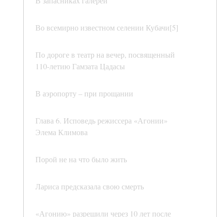
В запасниках галереи
Во всемирно известном селении Кубачи[5]
По дороге в театр на вечер, посвященный
110-летию Гамзата Цадасы
В аэропорту – при прощании
Глава 6. Исповедь режиссера «Агонии»
Элема Климова
Порой не на что было жить
Лариса предсказала свою смерть
«Агонию» разрешили через 10 лет после