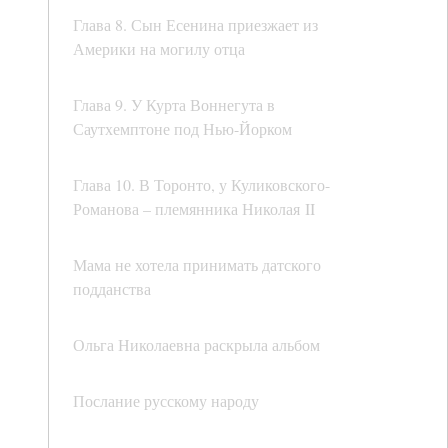
Глава 8. Сын Есенина приезжает из
Америки на могилу отца
Глава 9. У Курта Воннегута в
Саутхемптоне под Нью-Йорком
Глава 10. В Торонто, у Куликовского-
Романова – племянника Николая II
Мама не хотела принимать датского
подданства
Ольга Николаевна раскрыла альбом
Послание русскому народу