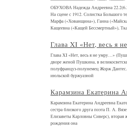
ОБУХОВА Надежда Андреевна 22.2(6.3)
На сцене с 1912. Солистка Большого те
Марфа («Хованщина»), Ганна («Майская
Кащеевна («Кащей Бессмертный»), Тк
Глава XI «Нет, весь я 
Глава XI «Нет, весь я не умру…» (Пуш
дворе женой Пушкина, в великосветски
полуфранцуз-полунемец Жорж Дантес. 
июльской буржуазной
Карамзина Екатерина А
Карамзина Екатерина Андреевна Екат
сестра близкого друга поэта П. А. Вяз
Елизаветы Карловны Сиверс), вторая 
рождения она