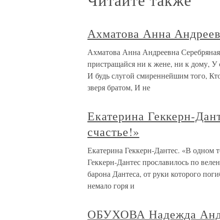
Ахматова Анна Андреев
Ахматова Анна Андреевна Серебряная и
пристращайся ни к жене, ни к дому, У 
И будь слугой смиреннейшим того, Кт
зверя братом, И не
Екатерина Геккерн-Дант
счастье!»
Екатерина Геккерн-Дантес. «В одном 
Геккерн-Дантес прославилось по велени
барона Дантеса, от руки которого пог
немало горя и
ОБУХОВА Надежда Анд