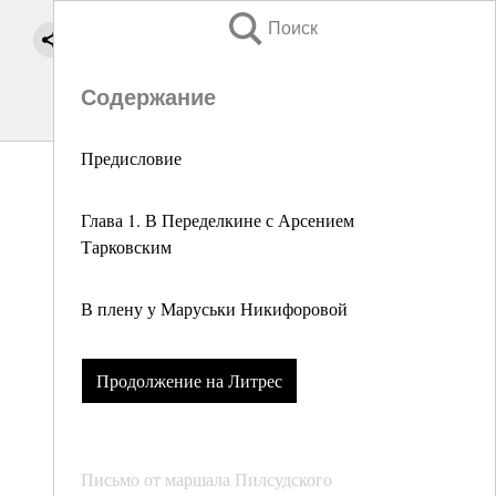
Поиск
Содержание
Предисловие
Глава 1. В Переделкине с Арсением
Тарковским
В плену у Маруськи Никифоровой
Продолжение на Литрес
Письмо от маршала Пилсудского