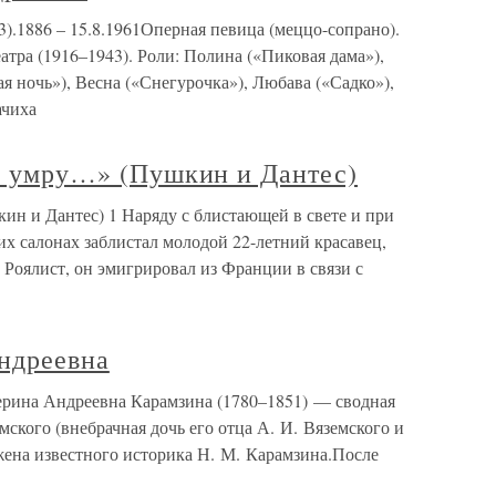
.1886 – 15.8.1961Оперная певица (меццо-сопрано).
атра (1916–1943). Роли: Полина («Пиковая дама»),
 ночь»), Весна («Снегурочка»), Любава («Садко»),
ачиха
не умру…» (Пушкин и Дантес)
кин и Дантес) 1 Наряду с блистающей в свете и при
х салонах заблистал молодой 22-летний красавец,
Роялист, он эмигрировал из Франции в связи с
ндреевна
ерина Андреевна Карамзина (1780–1851) — сводная
емского (внебрачная дочь его отца А. И. Вяземского и
жена известного историка Н. М. Карамзина.После