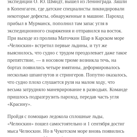
экспедиции О. Ю. Шмидт, вышел из Ленинграда. Зашли
в Копенгаген, где датские специалисты ликвидировали
некоторые дефекты, обнаруженные в машине. Пароход
прибыл в Мурманск, пополнил там запас угля в
экспедиционного снаряжения и отправился на восток.
При выходе из пролива Маточкин Шар в Карском море
«Челюскин» встретил первые льдины, и тут же
выяснилось, что судно с трудом преодолевает даже такое
препятствие, — в носовом трюме возникла течь, на
бортах появились четыре вмятины, деформировалось
несколько шпангоутов и стрингеров. Попутно оказалось,
что судно плохо слушается руля на малом ходу, что
весьма затрудняло маневрирование в разводьях. Команде
пришлось подразгрузить пароход, передав часть угля
«Красину».
Пройдя с помощью ледокола сплошные льды,
«Челюскин» пошел самостоятельно и 1 сентября достиг
мыса Челюскин. Но в Чукотском море вновь появились