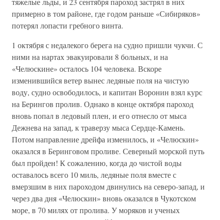
тяжелые льды, и 23 сентября пароход застрял в них
примерно в том районе, где годом раньше «Сибиряков»
потерял лопасти гребного винта.
1 октября с недалекого берега на судно пришли чукчи. С
ними на нартах эвакуировали 8 больных, и на
«Челюскине» осталось 104 человека. Вскоре
изменившийся ветер вынес ледяные поля на чистую
воду, судно освободилось, и капитан Воронин взял курс
на Берингов пролив. Однако в конце октября пароход
вновь попал в ледовый плен, и его отнесло от мыса
Дежнева на запад, к траверзу мыса Сердце-Камень.
Потом направление дрейфа изменилось, и «Челюскин»
оказался в Беринговом проливе. Северный морской путь
был пройден! К сожалению, когда до чистой воды
оставалось всего 10 миль, ледяные поля вместе с
вмерзшим в них пароходом двинулись на северо-запад, и
через два дня «Челюскин» вновь оказался в Чукотском
море, в 70 милях от пролива. У моряков и ученых