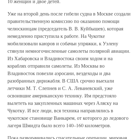
10 женщин и двое детей.
Уже на второй день после гибели судна в Москве создали
правительственную комиссию по оказанию помощи
челюскинцам (председатель В. В. Куйбышев), которая
немедленно приступила к работе. На Чукотке
мобилизовали каюров и собачьи упряжки, к Уэлену
стянули немногочисленные самолеты полярной авиации.
Из Хабаровска и Владивостока своим ходом и на
кораблях отправили самолеты. Из Москвы во
Владивосток повезли аэросани, вездеходы и два
разобранных дирижабля. В США срочно выехали
летчики М. Т. Слепнев и С. А. Леваневский, уже
освоившие американскую технику. Им предстояло
вылететь на закупленных машинах через Аляску на
Чукотку. И все люди, вся техника направлялись в
чукотское становище Ванкарем, от которого до ледового
лагеря Шмидта было всего 140–160 километров.
Пока разворачивались спасательные операции, мировая