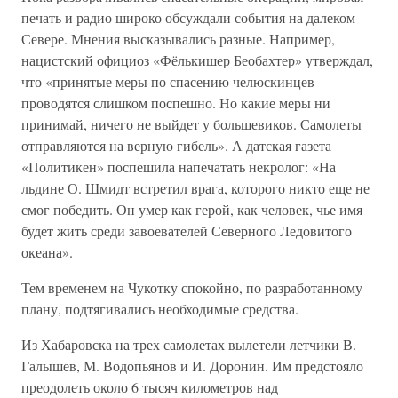
печать и радио широко обсуждали события на далеком
Севере. Мнения высказывались разные. Например,
нацистский официоз «Фёлькишер Беобахтер» утверждал,
что «принятые меры по спасению челюскинцев
проводятся слишком поспешно. Но какие меры ни
принимай, ничего не выйдет у большевиков. Самолеты
отправляются на верную гибель». А датская газета
«Политикен» поспешила напечатать некролог: «На
льдине О. Шмидт встретил врага, которого никто еще не
смог победить. Он умер как герой, как человек, чье имя
будет жить среди завоевателей Северного Ледовитого
океана».
Тем временем на Чукотку спокойно, по разработанному
плану, подтягивались необходимые средства.
Из Хабаровска на трех самолетах вылетели летчики В.
Галышев, М. Водопьянов и И. Доронин. Им предстояло
преодолеть около 6 тысяч километров над