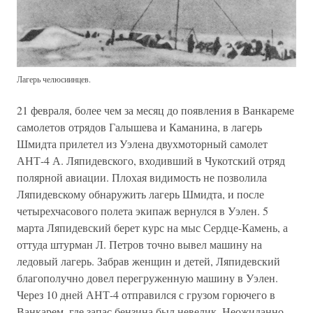
Лагерь челюсиинцев.
21 февраля, более чем за месяц до появления в Ванкареме
самолетов отрядов Галышева и Каманина, в лагерь
Шмидта прилетел из Уэлена двухмоторный самолет
АНТ-4 А. Ляпидевского, входивший в Чукотский отряд
полярной авиации. Плохая видимость не позволила
Ляпидевскому обнаружить лагерь Шмидта, и после
четырехчасового полета экипаж вернулся в Уэлен. 5
марта Ляпидевский берет курс на мыс Сердце-Камень, а
оттуда штурман Л. Петров точно вывел машину на
ледовый лагерь. Забрав женщин и детей, Ляпидевский
благополучно довел перегруженную машину в Уэлен.
Через 10 дней АНТ-4 отправился с грузом горючего в
Ванкарем, где запас бензина был невелик. Неожиданно