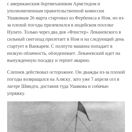
с американским бортмехаником Армстидом и
уполномоченным правительственной комиссии
Ушаковым 26 марта стартовал из Фербенкса в Ном, но из-
за плохой погоды приземлился в индейском поселке
Нулато. Только через два дня «Флистер» Леваневского в
сильный снегопад прилетает в Ном и на следующий день
стартует в Ванкарем. С полпути машина попадает в
низкую облачность, обледеневает. Леваневский идет на
вынужденную посадку и терпит аварию.
Слепнев действовал осторожнее. Он дважды из-за плохой
погоды возвращался на Аляску, зато уже 7 апреля сел в
лагере Шмидта, доставив туда Ушакова и собачью
упряжку.