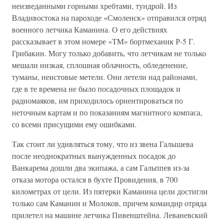
неизведанными горными хребтами, тундрой. Из
Владивостока на пароходе «Смоленск» отправился отряд
военного летчика Каманина. О его действиях
рассказывает в этом номере «ТМ» бортмеханик Р-5 Г.
Грибакин. Могу только добавить, что летчикам не только
мешали низкая, сплошная облачность, обледенение,
туманы, неистовые метели. Они летели над районами,
где в те времена не было посадочных площадок и
радиомаяков, им приходилось ориентироваться по
неточным картам и по показаниям магнитного компаса,
со всеми присущими ему ошибками.
Так стоит ли удивляться тому, что из звена Галышева
после неоднократных вынужденных посадок до
Ванкарема дошли два экипажа, а сам Гальппев из-за
отказа мотора остался в бухте Провидения, в 700
километрах от цели. Из пятерки Каманина цели достигли
только сам Каманин и Молоков, причем командир отряда
прилетел на машине летчика Пивенштейна. Леваневский