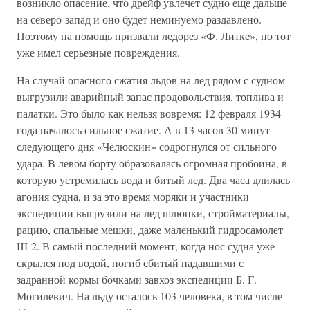
возникло опасение, что дрейф увлечет судно еще дальше
на северо-запад и оно будет неминуемо раздавлено.
Поэтому на помощь призвали ледорез «Ф. Литке», но тот
уже имел серьезные повреждения.
На случай опасного сжатия льдов на лед рядом с судном
выгрузили аварийный запас продовольствия, топлива и
палатки. Это было как нельзя вовремя: 12 февраля 1934
года началось сильное сжатие. А в 13 часов 30 минут
следующего дня «Челюскин» содрогнулся от сильного
удара. В левом борту образовалась огромная пробоина, в
которую устремилась вода и битый лед. Два часа длилась
агония судна, и за это время моряки и участники
экспедиции выгрузили на лед шлюпки, стройматериалы,
рацию, спальные мешки, даже маленький гидросамолет
Ш-2. В самый последний момент, когда нос судна уже
скрылся под водой, погиб сбитый падавшими с
задранной кормы бочками завхоз экспедиции Б. Г.
Могилевич. На льду осталось 103 человека, в том числе