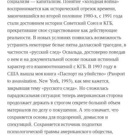
социализм — капитализм. Понятие «холодная война»
воспринимается как исторический отрезок времени,
закончившийся во второй половине 1980-х, с 1991 года
стали достоянием истории Советский Союз и КГБ,
прекратившие свое существование как действующие
реальности. В новых условиях появилась возможность
устранить некоторые белые пятна далласской трагедии, в
частности «русский след» Освальда, достоверно поведав
о нем и на документальной основе показав истинный
характер его взаимоотношений с КГБ. В 1993 году в
США вышла моя книга «Паспорт на убийство» (Passport
to assassination. New York, 1993), как мне кажется,
закрывшая тему «русского следа». Но сложилась
парадоксальная ситуация: теперь американская сторона
продолжает держать в строгом секрете большой объем
материалов по делу о покушении. А это означает, что
сохраняется основа для подозрений, домыслов и
спекуляций. Сохраняется источник подпитки
психологической травмы американского общества,