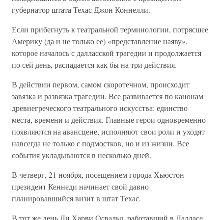
губернатор штата Техас Джон Коннелли.
Если прибегнуть к театральной терминологии, потрясшее
Америку (да и не только ее) «представление наяву»,
которое началось с далласской трагедии и продолжается
по сей день, распадается как бы на три действия.
В действии первом, самом скоротечном, происходит
завязка и развязка трагедии. Все развивается по канонам
древнегреческого театрального искусства: единство
места, времени и действия. Главные герои одновременно
появляются на авансцене, исполняют свои роли и уходят
навсегда не только с подмостков, но и из жизни. Все
события укладываются в несколько дней.
В четверг, 21 ноября, посещением города Хьюстон
президент Кеннеди начинает свой давно
планировавшийся визит в штат Техас.
В тот же день Ли Харви Освальд, работавший в Далласе