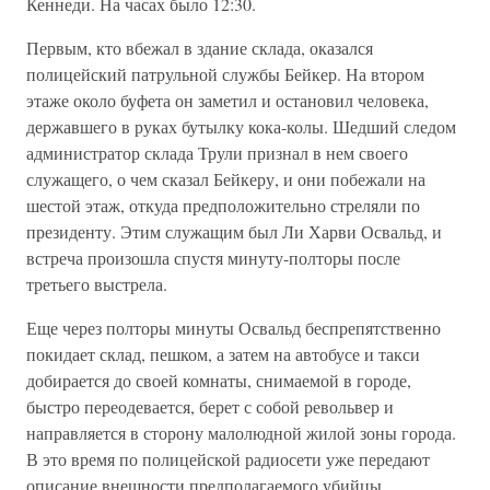
Кеннеди. На часах было 12:30.
Первым, кто вбежал в здание склада, оказался
полицейский патрульной службы Бейкер. На втором
этаже около буфета он заметил и остановил человека,
державшего в руках бутылку кока-колы. Шедший следом
администратор склада Трули признал в нем своего
служащего, о чем сказал Бейкеру, и они побежали на
шестой этаж, откуда предположительно стреляли по
президенту. Этим служащим был Ли Харви Освальд, и
встреча произошла спустя минуту-полторы после
третьего выстрела.
Еще через полторы минуты Освальд беспрепятственно
покидает склад, пешком, а затем на автобусе и такси
добирается до своей комнаты, снимаемой в городе,
быстро переодевается, берет с собой револьвер и
направляется в сторону малолюдной жилой зоны города.
В это время по полицейской радиосети уже передают
описание внешности предполагаемого убийцы