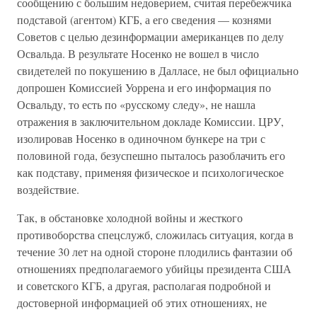
сообщению с большим недоверием, считая перебежчика
подставой (агентом) КГБ, а его сведения — кознями
Советов с целью дезинформации американцев по делу
Освальда. В результате Носенко не вошел в число
свидетелей по покушению в Далласе, не был официально
допрошен Комиссией Уоррена и его информация по
Освальду, то есть по «русскому следу», не нашла
отражения в заключительном докладе Комиссии. ЦРУ,
изолировав Носенко в одиночном бункере на три с
половиной года, безуспешно пыталось разоблачить его
как подставу, применяя физическое и психологическое
воздействие.
Так, в обстановке холодной войны и жесткого
противоборства спецслужб, сложилась ситуация, когда в
течение 30 лет на одной стороне плодились фантазии об
отношениях предполагаемого убийцы президента США
и советского КГБ, а другая, располагая подробной и
достоверной информацией об этих отношениях, не