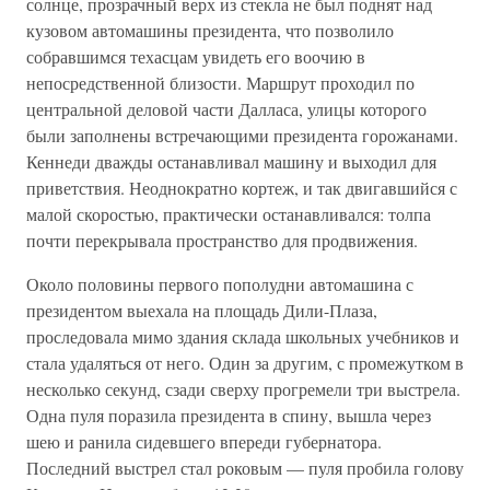
солнце, прозрачный верх из стекла не был поднят над
кузовом автомашины президента, что позволило
собравшимся техасцам увидеть его воочию в
непосредственной близости. Маршрут проходил по
центральной деловой части Далласа, улицы которого
были заполнены встречающими президента горожанами.
Кеннеди дважды останавливал машину и выходил для
приветствия. Неоднократно кортеж, и так двигавшийся с
малой скоростью, практически останавливался: толпа
почти перекрывала пространство для продвижения.
Около половины первого пополудни автомашина с
президентом выехала на площадь Дили-Плаза,
проследовала мимо здания склада школьных учебников и
стала удаляться от него. Один за другим, с промежутком в
несколько секунд, сзади сверху прогремели три выстрела.
Одна пуля поразила президента в спину, вышла через
шею и ранила сидевшего впереди губернатора.
Последний выстрел стал роковым — пуля пробила голову