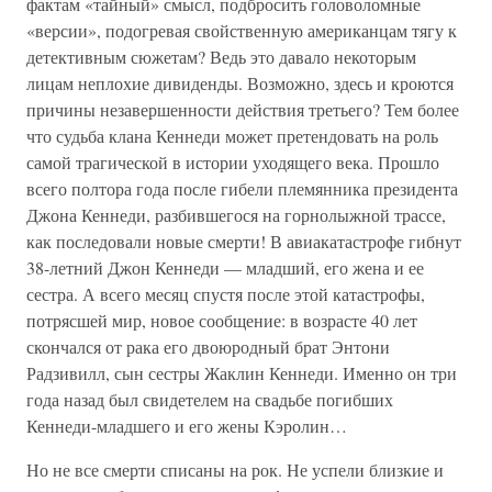
фактам «тайный» смысл, подбросить головоломные
«версии», подогревая свойственную американцам тягу к
детективным сюжетам? Ведь это давало некоторым
лицам неплохие дивиденды. Возможно, здесь и кроются
причины незавершенности действия третьего? Тем более
что судьба клана Кеннеди может претендовать на роль
самой трагической в истории уходящего века. Прошло
всего полтора года после гибели племянника президента
Джона Кеннеди, разбившегося на горнолыжной трассе,
как последовали новые смерти! В авиакатастрофе гибнут
38-летний Джон Кеннеди — младший, его жена и ее
сестра. А всего месяц спустя после этой катастрофы,
потрясшей мир, новое сообщение: в возрасте 40 лет
скончался от рака его двоюродный брат Энтони
Радзивилл, сын сестры Жаклин Кеннеди. Именно он три
года назад был свидетелем на свадьбе погибших
Кеннеди-младшего и его жены Кэролин…
Но не все смерти списаны на рок. Не успели близкие и