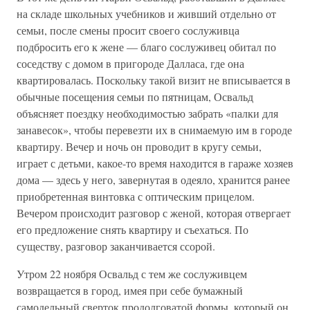
на складе школьных учебников и живший отдельно от
семьи, после смены просит своего сослуживца
подбросить его к жене — благо сослуживец обитал по
соседству с домом в пригороде Далласа, где она
квартировалась. Поскольку такой визит не вписывается в
обычные посещения семьи по пятницам, Освальд
объясняет поездку необходимостью забрать «палки для
занавесок», чтобы перевезти их в снимаемую им в городе
квартиру. Вечер и ночь он проводит в кругу семьи,
играет с детьми, какое-то время находится в гараже хозяев
дома — здесь у него, завернутая в одеяло, хранится ранее
приобретенная винтовка с оптическим прицелом.
Вечером происходит разговор с женой, которая отвергает
его предложение снять квартиру и съехаться. По
существу, разговор заканчивается ссорой.
Утром 22 ноября Освальд с тем же сослуживцем
возвращается в город, имея при себе бумажный
самодельный сверток продолговатой формы, который он