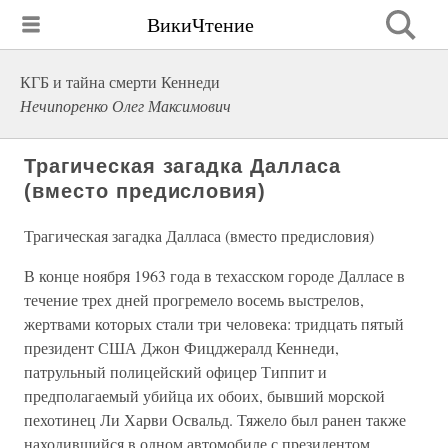
ВикиЧтение
КГБ и тайна смерти Кеннеди
Нечипоренко Олег Максимович
Трагическая загадка Далласа
(вместо предисловия)
Трагическая загадка Далласа (вместо предисловия)
В конце ноября 1963 года в техасском городе Далласе в
течение трех дней прогремело восемь выстрелов,
жертвами которых стали три человека: тридцать пятый
президент США Джон Фицджералд Кеннеди,
патрульный полицейский офицер Типпит и
предполагаемый убийца их обоих, бывший морской
пехотинец Ли Харви Освальд. Тяжело был ранен также
находившийся в одном автомобиле с президентом