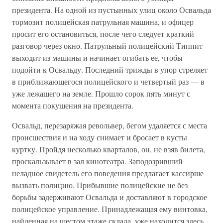
президента. На одной из пустынных улиц около Освальда
тормозит полицейская патрульная машина, и офицер
просит его остановиться, после чего следует краткий
разговор через окно. Патрульный полицейский Типпит
выходит из машины и начинает огибать ее, чтобы
подойти к Освальду. Последний трижды в упор стреляет
в приближающегося полицейского и четвертый раз — в
уже лежащего на земле. Прошло сорок пять минут с
момента покушения на президента.
Освальд, перезаряжая револьвер, бегом удаляется с места
происшествия и на ходу снимает и бросает в кусты
куртку. Пройдя несколько кварталов, он, не взяв билета,
проскальзывает в зал кинотеатра. Заподозривший
неладное свидетель его поведения предлагает кассирше
вызвать полицию. Прибывшие полицейские не без
борьбы задерживают Освальда и доставляют в городское
полицейское управление. Принадлежащая ему винтовка,
найденная на шестом этаже склада, уже находится здесь.