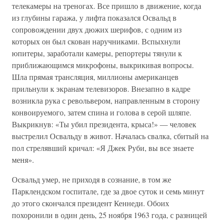
телекамеры на треногах. Все пришло в движение, когда
из глубины гаража, у лифта показался Освальд в
сопровождении двух дюжих шерифов, с одним из
которых он был скован наручниками. Вспыхнули
юпитеры, заработали камеры, репортеры тянули к
приближающимся микрофоны, выкрикивая вопросы.
Шла прямая трансляция, миллионы американцев
прильнули к экранам телевизоров. Внезапно в кадре
возникла рука с револьвером, направленным в сторону
конвоируемого, затем спина и голова в серой шляпе.
Выкрикнув: «Ты убил президента, крыса!» — человек
выстрелил Освальду в живот. Началась свалка, сбитый на
пол стрелявший кричал: «Я Джек Руби, вы все знаете
меня».
Освальд умер, не приходя в сознание, в том же
Парклендском госпитале, где за двое суток и семь минут
до этого скончался президент Кеннеди. Обоих
похоронили в один день, 25 ноября 1963 года, с разницей