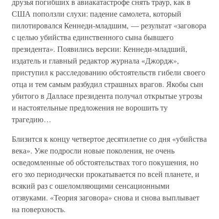
друзья погибших в авиакатастрофе снять траур, как в
США поползли слухи: падение самолета, который
пилотировался Кеннеди-младшим, — результат «заговора
с целью убийства единственного сына бывшего
президента». Появились версии: Кеннеди-младший,
издатель и главный редактор журнала «Джордж»,
приступил к расследованию обстоятельств гибели своего
отца и тем самым разбудил страшных врагов. Якобы сын
убитого в Далласе президента получал открытые угрозы
и настоятельные предложения не ворошить ту
трагедию…
Близится к концу четвертое десятилетие со дня «убийства
века». Уже подросли новые поколения, не очень
осведомленные об обстоятельствах того покушения, но
его эхо периодически прокатывается по всей планете, и
всякий раз с ошеломляющими сенсационными
отзвуками. «Теория заговора» снова и снова выплывает
на поверхность.