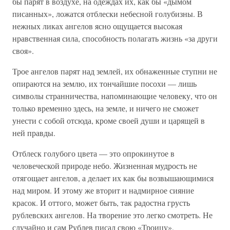
бы парят в воздухе, на одеждах их, как бы «дымом
писанных», ложатся отблески небесной голубизны. В
нежных ликах ангелов ясно ощущается высокая
нравственная сила, способность полагать жизнь «за други
своя».
Трое ангелов парят над землей, их обнаженные ступни не
опираются на землю, их тончайшие посохи — лишь
символы странничества, напоминающие человеку, что он
только временно здесь, на земле, и ничего не сможет
унести с собой отсюда, кроме своей души и царящей в
ней правды.
Отблеск голубого цвета — это опрокинутое в
человеческой природе небо. Жизненная мудрость не
отягощает ангелов, а делает их как бы возвышающимися
над миром. И этому же вторит и надмирное сияние
красок. И оттого, может быть, так радостна грусть
рублевских ангелов. На творение это легко смотреть. Не
случайно и сам Рублев писал свою «Троицу»,