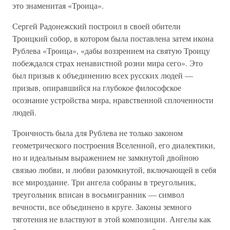
это знаменитая «Троица».
Сергей Радонежский построил в своей обители
Троицкий собор, в котором была поставлена затем икона
Рублева «Троица», «дабы воззрением на святую Троицу
побеждался страх ненавистной розни мира сего». Это
был призыв к объединению всех русских людей —
призыв, опиравшийся на глубокое философское
осознание устройства мира, нравственной сплоченности
людей.
Троичность была для Рублева не только законом
геометрического построения Вселенной, его диалектики,
но и идеальным выражением не замкнутой двойною
связью любви, и любви разомкнутой, включающей в себя
все мироздание. Три ангела собраны в треугольник,
треугольник вписан в восьмигранник — символ
вечности, все объединено в круге. Законы земного
тяготения не властвуют в этой композиции. Ангелы как