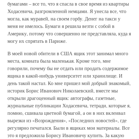
бумагами – все то, что я спасла в свое время из квартиры
Ходасевича, разгромленной немцами. Я унесла все, что
могла, как муравей, на своем горбу. Денег на такси у
меня не имелось. Бумаги я решила везти с собой в
Америку, потому что совершенно не представляла, куда я
могу их спрятать в Париже.
В моей новой обители в США ящик этот занимал много
места, комната была маленькая. Кроме того, мне
говорили, почему бы не отдать или продать содержимое
ящика в какой-нибудь университет или хранилище. И
день такой настал. Ко мне пришел мой добрый знакомый,
историк Борис Иванович Николаевский, вместе мы
открыли драгоценный ящик: автографы, газетные,
журнальные публикации Ходасевича, тетради, которые я,
помню, сшивала цветной бумагой, а он в них вклеивал
вырезки из «Возрождения», «Последних новостей», где
регулярно печатался. Были в ящиках мои материалы. Все
это я предложила Борису Ивановичу купить. За какую