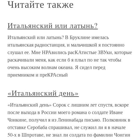
Читайте также
Итальянский или латынь?
Итальянский или латынь? В Бруклине имелась
итальянская радиостанция, и мальчишкой я постоянно
слушал ее. Мне НРАвились расКАтистые ЗВУки, которые
раскачивали меня, как если б я плыл по не так чтобы
очень высоким волнам океана. Я сидел перед
приемником и преКРАсный
«Итальянский день»
«Итальянский день» Сорок с лишним лет спустя, вскоре
после выхода в России моего романа о солдате Иване
Чонкине, получил я из Ленинабада письмо. Полковник в
отставке Серобаба спрашивал, не служил ли я в начале
50-х в Шпротаве, не знал ли солдата по фамилии Чонгин