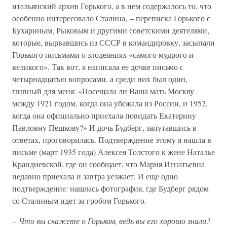
итальянский архив Горького, а в нем содержалось то, что
особенно интересовало Сталина, – переписка Горького с
Бухариным, Рыковым и другими советскими деятелями,
которые, вырвавшись из СССР в командировку, засыпали
Горького письмами о злодеяниях «самого мудрого и
великого». Так вот, я написала ее дочке письмо с
четырнадцатью вопросами, а среди них был один,
главный для меня: «Посещала ли Ваша мать Москву
между 1921 годом, когда она убежала из России, и 1952,
когда она официально приехала повидать Екатерину
Павловну Пешкову?» И дочь Будберг, запутавшись в
ответах, проговорилась. Подтверждение этому я нашла в
письме (март 1935 года) Алексея Толстого к жене Наталье
Крандиевской, где он сообщает, что Мария Игнатьевна
недавно приехала и завтра уезжает. И еще одно
подтверждение: нашлась фотография, где Будберг рядом
со Сталиным идет за гробом Горького.
–
Что вы скажете о Горьком, ведь вы его хорошо знали?