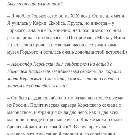
Был ли он вашим кумиром?
– Я люблю Горького, но он из XIX века. Он не для меня.
Я училась у Кафки, Джойса, Пруста, но никогда – у
Горького. Знала я его, конечно, неплохо, я много с ним
разговаривала и общалась… (По приезде в Москву Нина
Николаевна провела несколько часов с сотрудниками
музея Горького и осталась очень довольна этой встречей.)
–
Александр Керенский был свидетелем на вашей с
Николаем Васильевичем Макеевым свадьбе. Вы хорошо
знали Керенского. Скажите, сожалел ли он о своей во
многом не удавшейся жизни?
– Он был раздавлен, абсолютно раздавлен после выезда
из России. Политическая карьера Керенского связана с
масонством, и Франция была для него, как и для всех
масонов, прежде и превыше всего. Как же можно было
бросить Францию в такой час?! В свое время мне
казалось, что Александр Федорович, со своей точки