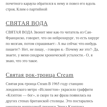
почетного караула обратился к нему и повел его вдоль
строя, Клим о партийной
СВЯТАЯ ВОДА
СВЯТАЯ ВОДА Звонит мне как-то читатель из Сан-
Франциско, говорит, что он нейрохирург, то есть хирург
по мозгам, потом спрашивает:- А вы сейчас что-нибудь
пишете?- Нет, не пишу, - говорю я.- Почему же это?- Да,
знаете, у меня синдром хронической усталости.- О, я
знаю, что это такое.
Святая рок-троица Cream
Святая рок-троица Cream В 1965 году станцию
лондонского метро «Ислингтон» украсило граффити
«Клэптон — бог», и скоро та же фраза появилась на
других стенах британской столицы. Это постарались
ценители виртуозной техники Эрика Клэптона —