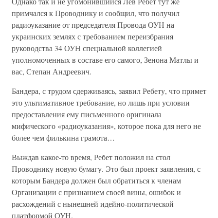
Однако так и не угомонившийся Лев Ребет тут же
примчался к Проводнику и сообщил, что получил
радиоуказание от председателя Провода ОУН на
украинских землях с требованием переизбрания
руководства 34 ОУН специальной коллегией
уполномоченных в составе его самого, Зенона Матлы и
вас, Степан Андреевич.
Бандера, с трудом сдерживаясь, заявил Ребету, что примет
это ультимативное требование, но лишь при условии
предоставления ему письменного оригинала
мифического «радиоуказания», которое пока для него не
более чем филькина грамота…
Выждав какое-то время, Ребет положил на стол
Проводнику новую бумагу. Это был проект заявления, с
которым Бандера должен был обратиться к членам
Организации с признанием своей вины, ошибок и
расхождений с нынешней идейно-политической
платформой ОУН.