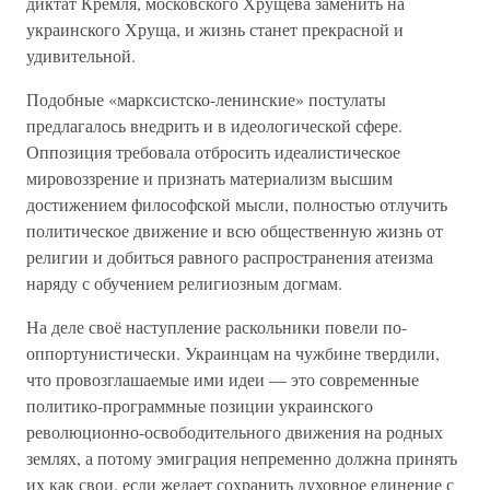
диктат Кремля, московского Хрущёва заменить на
украинского Хруща, и жизнь станет прекрасной и
удивительной.
Подобные «марксистско-ленинские» постулаты
предлагалось внедрить и в идеологической сфере.
Оппозиция требовала отбросить идеалистическое
мировоззрение и признать материализм высшим
достижением философской мысли, полностью отлучить
политическое движение и всю общественную жизнь от
религии и добиться равного распространения атеизма
наряду с обучением религиозным догмам.
На деле своё наступление раскольники повели по-
оппортунистически. Украинцам на чужбине твердили,
что провозглашаемые ими идеи — это современные
политико-программные позиции украинского
революционно-освободительного движения на родных
землях, а потому эмиграция непременно должна принять
их как свои, если желает сохранить духовное единение с