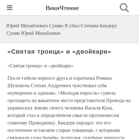
ВикиЧтение
Юрий Михайлович Сушко Я убил Степана Бандеру
Сушко Юрий Михайлович
«Святая троица» и «двойкари»
«Святая троица» и «двойкари»
После гибели верного друга и соратника Романа
Шухевича Степан Андреевич чувствовал себя
неуверенно и одиноко. «Молодая поросль» сумела
протащить на вакантное место представителя Провода на
украинских землях своего человека Васыля Кука,
который стал в определённом смысле противовесом
главному Проводнику. Бандера ощущал, что его
постепенно оставляли старые товарищи, с которыми
связывали годы борьбы, подполья, судебные процессы,