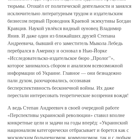
тюрьмы. Отошёл от политической деятельности и занялся
исключительно литературным трудом и издательским
бизнесом первый Проводник Краевой экзекутивы Богдан
Кравцив. Наукой увлёкся видный оуновец Владимир
Янив. И даже один из ближайших друзей Степана
Андреевича, бывший его заместитель Мыкола Лебедь
перебрался в Америку и основал в Нью-Йорке
«Исследовательско-издательское бюро „Пролог”»,
которое занималось сбором и анализом всевозможной
информации об Украине. Главное — они безнадежно
пали духом, разочаровались, осознавая
бесперспективность бесконечной войны. Их даже
перестали интересовать теоретические воззрения вождя!
А ведь Степан Андреевич в своей очередной работе
«Перспективы украинской революции» ставил вполне
конкретные цели и задачи на годы вперёд: «Украинский
национализм категорически отбрасывает и борется как с
московским большевизмом, коммунизмом, так и с любым