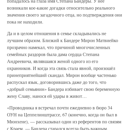
попадалось на глаза имя Степана Бандеры. У неё
возникали кое-какие догадки относительно реального
значения своего загадочного отца, но подтверждения они
пока не находили.
Да и в целом отношения в семье складывались не
лучшим образом. Близкий к Бандере Мирон Матвиейко
прозрачно намекал, что причиной многочисленных
семейных раздоров была дама сердца Степана
Андреевича, являвшаяся женой одного из его
охранников. И когда эта связь стала явной, произошёл
принеприятнейший скандал. Мирон вообще частенько
распускал язык, договорившись даже до того, что
«добрый семьянин» Бандера избивает свою беременную
жену Славу, нанося ей удары в живот…
«Проводника я встречал почти ежедневно в бюро 34
ОУН на Цеппелинштрассе, 67 (конечно, когда он был в
Мюнхене), — рассказывал один из референтов по связям
с Краем. — Бандера старался всегда быть важным,