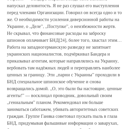
напускал деловитость. Я не раз слушал его выступления
перед членами Организации. Говорил он всегда одно и то
же. О необходимости усиления диверсионной работы на
Украине, о „Деле”, „Поступке”, о неизбежности жертв.
Не скрывал, что финансовые расходы на заброску
шпионов оплачивает БНД[24], более того, хвастал этим…
Работа на западногерманскую разведку не запятнает
украинских националистов, подчёркивал Бандера и
приказывал агентам, которые направлялись на Украину,
вербовать там надёжных людей и переправлять наиболее
ценных за границу. Эти „парни с Украины” проходили в
БНД специальное шпионское обучение и снова
возвращались домой. „О, это были бы настоящие, ценные
агенты!” — восклицал проводник, довольный своим
„гениальным” планом. Рекомендовал им больше
заниматься саботажем, убивать авторитетных советских
граждан. Группе Ганяка советовал пускать пыль в глаза
БНД, придумывая фальшивые информации о заварухах,