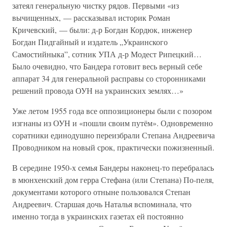
затеял генеральную чистку рядов. Первыми «из
вычищенных, — рассказывал историк Роман
Кричевский, — были: д-р Богдан Кордюк, инженер
Богдан Пидгайный и издатель „Украинского
Самостийныка”, сотник УПА д-р Модест Рипецкий…
Было очевидно, что Бандера готовит весь верный себе
аппарат 34 для генеральной расправы со сторонниками
решений провода ОУН на украинских землях…»
Уже летом 1955 года все оппозиционеры были с позором
изгнаны из ОУН и «пошли своим путём». Одновременно
соратники единодушно переизбрали Степана Андреевича
Проводником на новый срок, практически пожизненный.
В середине 1950-х семья Бандеры наконец-то перебралась
в мюнхенский дом герра Стефана (или Степана) По-пеля,
документами которого отныне пользовался Степан
Андреевич. Старшая дочь Наталья вспоминала, что
именно тогда в украинских газетах ей постоянно