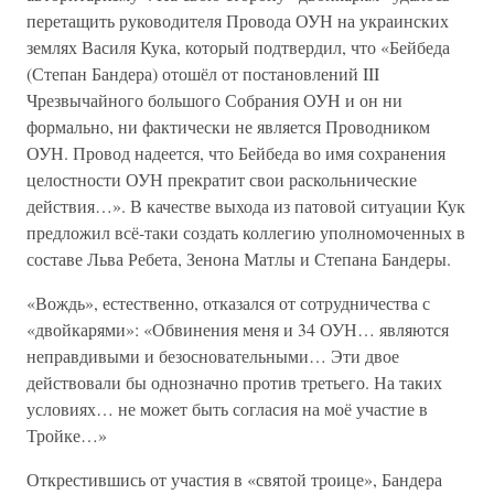
перетащить руководителя Провода ОУН на украинских
землях Василя Кука, который подтвердил, что «Бейбеда
(Степан Бандера) отошёл от постановлений III
Чрезвычайного большого Собрания ОУН и он ни
формально, ни фактически не является Проводником
ОУН. Провод надеется, что Бейбеда во имя сохранения
целостности ОУН прекратит свои раскольнические
действия…». В качестве выхода из патовой ситуации Кук
предложил всё-таки создать коллегию уполномоченных в
составе Льва Ребета, Зенона Матлы и Степана Бандеры.
«Вождь», естественно, отказался от сотрудничества с
«двойкарями»: «Обвинения меня и 34 ОУН… являются
неправдивыми и безосновательными… Эти двое
действовали бы однозначно против третьего. На таких
условиях… не может быть согласия на моё участие в
Тройке…»
Открестившись от участия в «святой троице», Бандера