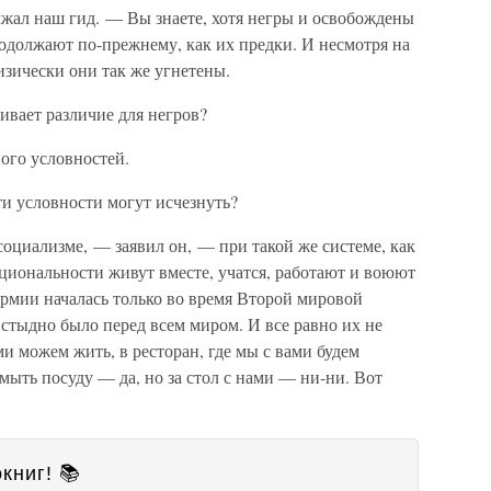
ал наш гид. — Вы знаете, хотя негры и освобождены
продолжают по-прежнему, как их предки. И несмотря на
зически они так же угнетены.
ивает различие для негров?
ого условностей.
ти условности могут исчезнуть?
социализме, — заявил он, — при такой же системе, как
циональности живут вместе, учатся, работают и воюют
армии началась только во время Второй мировой
 стыдно было перед всем миром. И все равно их не
ми можем жить, в ресторан, где мы с вами будем
 мыть посуду — да, но за стол с нами — ни-ни. Вот
книг! 📚