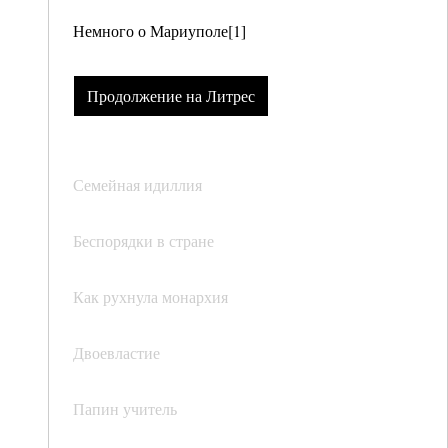
Немного о Мариуполе[1]
Продолжение на Литрес
Семейная идиллия
Беспорядки в стране
Как рухнула монархия
Двоевластие
Папин учитель