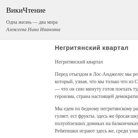
ВикиЧтение
Одна жизнь — два мира
Алексеева Нина Ивановна
Негритянский квартал
Негритянский квартал
Перед отъездом в Лос-Анджелес мы реш
который, узнав, что мы только что из 
— что он сию минуту готов поехать туд
героизма, страна настоящей демократи
Мы едем по бедному негритянскому ра
гуляет, ест фрукты, здесь же бросая ш
полуоблезших домиках на балкончиках
Ребятишки играют здесь же, среди ули