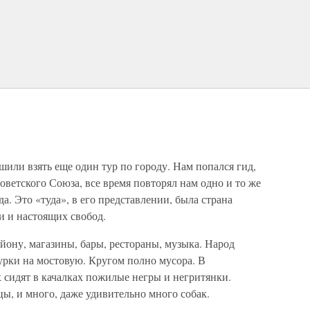
или взять еще один тур по городу. Нам попался гид,
Советского Союза, все время повторял нам одно и то же
а. Это «туда», в его представлении, была страна
и и настоящих свобод.
йону, магазины, бары, рестораны, музыка. Народ
курки на мостовую. Кругом полно мусора. В
 сидят в качалках пожилые негры и негритянки.
цы, и много, даже удивительно много собак.