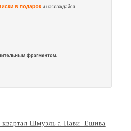
писки в подарок
и наслаждайся
омительным фрагментом.
й квартал Шмуэль а-Нави. Ешива