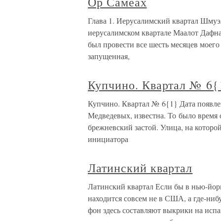
Ор Самеах
Глава 1. Иерусалимский квартал Шм
иерусалимском квартале Маалот Дафна
был провести все шесть месяцев моего
запущенная,
Купчино. Квартал № 6{
Купчино. Квартал № 6{1} Дата появлен
Медведевых, известна. То было время
брежневский застой. Улица, на которой
инициатора
Латинский квартал
Латинский квартал Если бы в нью-йор
находится совсем не в США, а где-ниб
фон здесь составляют выкрики на испан