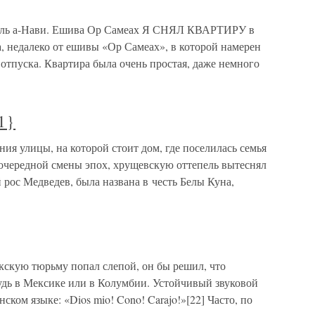
уэль а-Нави. Ешива Ор Самеах Я СНЯЛ КВАРТИРУ в
, недалеко от ешивы «Ор Самеах», в которой намерен
 отпуска. Квартира была очень простая, даже немного
1}
ия улицы, на которой стоит дом, где поселилась семья
 очередной смены эпох, хрущевскую оттепель вытеснял
 рос Медведев, была названа в честь Белы Куна,
кскую тюрьму попал слепой, он бы решил, что
удь в Мексике или в Колумбии. Устойчивый звуковой
ском языке: «Dios mio! Cono! Carajo!»[22] Часто, по