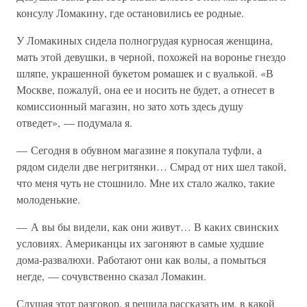
консулу Ломакину, где остановились ее родные.
У Ломакиных сидела полногрудая курносая женщина,
мать этой девушки, в черной, похожей на воронье гнездо
шляпе, украшенной букетом ромашек и с вуалькой. «В
Москве, пожалуй, она ее и носить не будет, а отнесет в
комиссионный магазин, но зато хоть здесь душу
отведет», — подумала я.
— Сегодня в обувном магазине я покупала туфли, а
рядом сидели две негритянки… Смрад от них шел такой,
что меня чуть не стошнило. Мне их стало жалко, такие
молоденькие.
— А вы бы видели, как они живут… В каких свинских
условиях. Американцы их загоняют в самые худшие
дома-развалюхи. Работают они как волы, а помыться
негде, — сочувственно сказал Ломакин.
Слушая этот разговор, я решила рассказать им, в какой