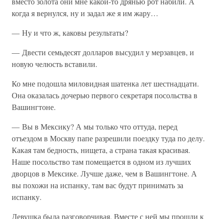
вместо золота они мне какой-то дрянью рот набили. А
когда я вернулся, ну и задал же я им жару…
— Ну и что ж, каковы результаты?
— Двести семьдесят долларов высудил у мерзавцев, и
новую челюсть вставили.
Ко мне подошла миловидная шатенка лет шестнадцати.
Она оказалась дочерью первого секретаря посольства в
Вашингтоне.
— Вы в Мексику? А мы только что оттуда, перед
отъездом в Москву папе разрешили поездку туда по делу.
Какая там бедность, нищета, а страна такая красивая.
Наше посольство там помещается в одном из лучших
дворцов в Мексике. Лучше даже, чем в Вашингтоне. А
вы похожи на испанку, там вас будут принимать за
испанку.
Девушка была разговорчивая. Вместе с ней мы прошли к