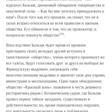
вздохнул Бальзак, движимый обещанием товарищества и
оккультной силы. – Как бы мне хотелось принадлежать к
ним!» После того как его приняли, он понял, что не в
силах всерьез относиться ко всем правилам и законам
общества. Его обвинили в том, что он провокатор, и
279
попросили покинуть общество
.
Впоследствии Бальзак будет время от времени
приглашать своих молодых друзей вступить в
таинственное «общество», члены которого проникнут во
все газеты, будут голосовать друг за друга на выборах во
Французскую академию, награждать себя
многочисленными медалями и закончат свои дни пэрами,
министрами и миллионерами. Одно такое объединение,
общество «Красный конь», названное в честь дешевого
ресторанчика рядом с Ботаническим садом, где Бальзак
провел первое тайное заседание, существовало в
действительности; но, кроме периодических пирушек,
его деятельность сводилась лишь к публикации