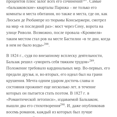
процентов плюс залог всех его сочинений
. Самые
«бальзаковские» кварталы Парижа – не только его
комнаты и места обитания, но также и места, где он, как
Люсьен де Рюбампре из тюрьмы Консьержери, смотрел
на мир «в последний раз»: мост через Сену, ворота на
улице Риволи. Возможно, после провала «Кромвеля»
таким местом стал ров на месте Бастилии «в те дни, когда
288
в нем не было воды»
.
В 1824 г., судя по внезапному всплеску деятельности,
289
Бальзак решил «уморить себя тяжким трудом»
.
Положение требовало кардинальных мер. Во-первых, его
предали друзья, и, во-вторых, его идеал был на грани
крушения. Мечта одним ударом достичь славы и
состояния проживет еще несколько лет, в течение
которых он пытается стать поэтом. В 1827 г. в
«Романтической летописи», издаваемой Бальзаком,
290
вышли два его стихотворения
. И, даже опубликовав
восемь романов, каждый из которых был лучше