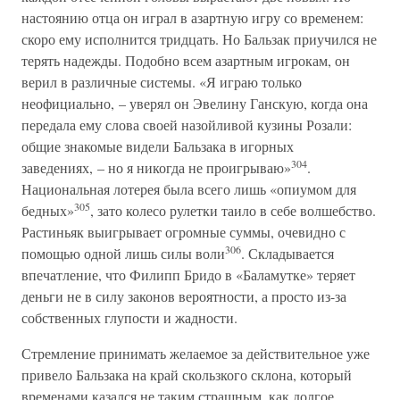
настоянию отца он играл в азартную игру со временем:
скоро ему исполнится тридцать. Но Бальзак приучился не
терять надежды. Подобно всем азартным игрокам, он
верил в различные системы. «Я играю только
неофициально, – уверял он Эвелину Ганскую, когда она
передала ему слова своей назойливой кузины Розали:
общие знакомые видели Бальзака в игорных
304
заведениях, – но я никогда не проигрываю»
.
Национальная лотерея была всего лишь «опиумом для
305
бедных»
, зато колесо рулетки таило в себе волшебство.
Растиньяк выигрывает огромные суммы, очевидно с
306
помощью одной лишь силы воли
. Складывается
впечатление, что Филипп Бридо в «Баламутке» теряет
деньги не в силу законов вероятности, а просто из-за
собственных глупости и жадности.
Стремление принимать желаемое за действительное уже
привело Бальзака на край скользкого склона, который
временами казался не таким страшным, как долгое