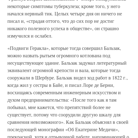
некоторые симптомы туберкулеза; кроме того, у него
начался нервный тик. Целых четыре дня он ничего не
писал и, «страдая оттого, что до сих пор не достиг
никакого полезного успеха в обществе», он страшно
измучился и ослабел.
«Подвиги Геракла», которые тогда совершил Бальзак,
можно назвать рытьем огромного котлована под
несуществующее здание. Бальзак задумал литературный
эквивалент огромной крепости и вала, которые тогда
сооружали в Шербуре. Бальзак видел ход работ в 1822 г.,
когда жил у сестры в Байе, и писал Лоре де Берни,
восхищаясь современным инженерным искусством и
духом предпринимательства: «После того как я там
побывал, мне кажется, что препятствий более не
существует, потому что соорудили другую шкалу для
сравнения невозможного». Как Бальзак объяснял в своей
последующей монографии «Об Екатерине Медичи»,
прекрасной, хотя и отрывочной работе, напоминающей о