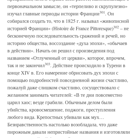
первоначальном замысле, он «терпеливо и скрупулезно»
301
изучал главные периоды истории Франции
. Он
собирался создать то, что в 1825 г. называл «живописной
302
историей Франции» (Histoire de France Pittoresque)
– не
бесконечную последовательность сражений и речей, но
историю общества, воссоздание «духа эпохи», «обычаев
в действии». Начать он решил с произведения под
названием «Отлученный от церкви», которое, впрочем,
303
так и не закончил
. Действие происходило в Турени в
конце XIV в. Его намерение обрисовать дух эпохи с
помощью подробностей повседневной жизни счастливо,
пожалуй даже слишком счастливо, сосуществовало с
желанием занимать читателей: «В те дни повсеместно
царил хаос; везде грабили. Обычным делом были
убийства, кровосмешение, поджоги, преступления
любого вида. Крепостных убивали как мух…
Безнравственность настолько возобладала, что даже
пирожным давали непристойные названия и изготовляли