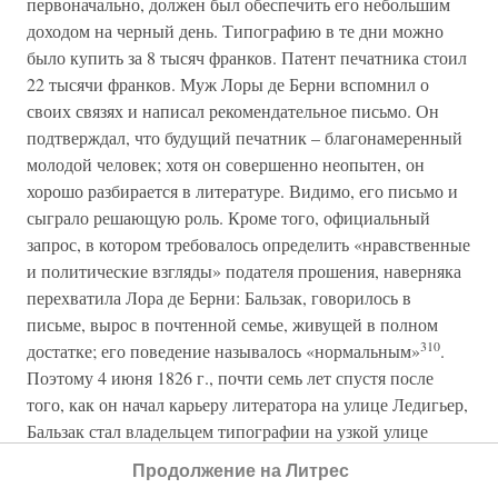
первоначально, должен был обеспечить его небольшим
доходом на черный день. Типографию в те дни можно
было купить за 8 тысяч франков. Патент печатника стоил
22 тысячи франков. Муж Лоры де Берни вспомнил о
своих связях и написал рекомендательное письмо. Он
подтверждал, что будущий печатник – благонамеренный
молодой человек; хотя он совершенно неопытен, он
хорошо разбирается в литературе. Видимо, его письмо и
сыграло решающую роль. Кроме того, официальный
запрос, в котором требовалось определить «нравственные
и политические взгляды» подателя прошения, наверняка
перехватила Лора де Берни: Бальзак, говорилось в
письме, вырос в почтенной семье, живущей в полном
310
достатке; его поведение называлось «нормальным»
.
Поэтому 4 июня 1826 г., почти семь лет спустя после
того, как он начал карьеру литератора на улице Ледигьер,
Бальзак стал владельцем типографии на узкой улице
Маре-СенЖермен. Он привел за собой на буксире
Продолжение на Литрес
наборщика по фамилии Барбье, которого сделал своим