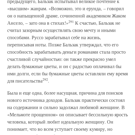
предыдущего, Бальзак испытывал великое почтение к
«высшим» жанрам. «Возможно, это и ерунда, – говорил
он о напыщенной драме, сочиненной академиком Жаком
291
Ансело, – зато она в стихах!»
К счастью, Бальзак не
считал зазорным осуществлять свою мечту и иными
способами. Руссо зарабатывал себе на жизнь,
переписывая ноты. Позже Бальзак утверждал, что его
способность зарабатывать деньги романами стала просто
счастливой случайностью: он также прекрасно умел
делать бумажные цветы, и он с радостью оплачивал бы
ими долги, если бы бумажные цветы оставляли ему время
292
для писательства
.
Была и еще одна, более насущная, причина для поисков
нового источника доходов. Бальзак практически состоял
на содержании и сильно задолжал любимой женщине. В
«Мельмоте прощенном» он описывает бессильную ярость
человека, который любит идеальную женщину. Он
понимает, что во всем уступает своему кумиру, но