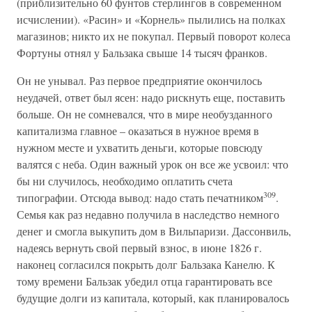
(приблизительно 60 фунтов стерлингов в современном
исчислении). «Расин» и «Корнель» пылились на полках
магазинов; никто их не покупал. Первый поворот колеса
Фортуны отнял у Бальзака свыше 14 тысяч франков.
Он не унывал. Раз первое предприятие окончилось
неудачей, ответ был ясен: надо рискнуть еще, поставить
больше. Он не сомневался, что в мире необузданного
капитализма главное – оказаться в нужное время в
нужном месте и ухватить деньги, которые повсюду
валятся с неба. Один важный урок он все же усвоил: что
бы ни случилось, необходимо оплатить счета
309
типографии. Отсюда вывод: надо стать печатником
.
Семья как раз недавно получила в наследство немного
денег и смогла выкупить дом в Вильпаризи. Дассонвиль,
надеясь вернуть свой первый взнос, в июне 1826 г.
наконец согласился покрыть долг Бальзака Канелю. К
тому времени Бальзак убедил отца гарантировать все
будущие долги из капитала, который, как планировалось