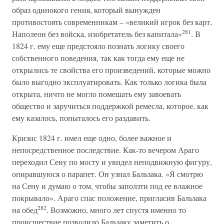
образ одинокого гения, который вынужден
противостоять современникам – «великий игрок без карт,
281
Наполеон без войска, изобретатель без капитала»
. В
1824 г. ему еще предстояло познать логику своего
собственного поведения, так как тогда ему еще не
открылись те свойства его произведений, которые можно
было выгодно эксплуатировать. Как только логика была
открыта, ничто не могло помешать ему завоевать
общество и заручиться поддержкой ремесла, которое, как
ему казалось, попыталось его раздавить.
Кризис 1824 г. имел еще одно, более важное и
непосредственное последствие. Как-то вечером Араго
переходил Сену по мосту и увидел неподвижную фигуру,
опиравшуюся о парапет. Он узнал Бальзака. «Я смотрю
на Сену и думаю о том, чтобы заползти под ее влажное
покрывало». Араго спас положение, пригласив Бальзака
282
на обед
. Возможно, много лет спустя именно то
происшествие позволило Бальзаку заметить о