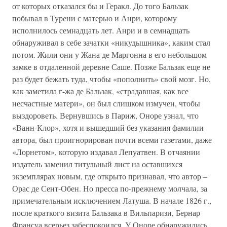
от которых отказался бы и Геракл. До того Бальзак
побывал в Турени с матерью и Анри, которому
исполнилось семнадцать лет. Анри и в семнадцать
обнаруживал в себе зачатки «никудышника», каким стал
потом. Жили они у Жана де Маргонна в его небольшом
замке в отдаленной деревне Саше. Позже Бальзак еще не
раз будет бежать туда, чтобы «пополнить» свой мозг. Но,
как заметила г-жа де Бальзак, «страдавшая, как все
несчастные матери», он был слишком измучен, чтобы
выздороветь. Вернувшись в Париж, Оноре узнал, что
«Ванн-Клор», хотя и вышедший без указания фамилии
автора, был проигнорирован почти всеми газетами, даже
«Лорнетом», которую издавал Лепуатвен. В отчаянии
издатель заменил титульный лист на оставшихся
экземплярах новым, где открыто признавал, что автор –
Орас де Сент-Обен. Но пресса по-прежнему молчала, за
примечательным исключением Латуша. В начале 1826 г.,
после краткого визита Бальзака в Вильпаризи, Бернар
Франсуа всерьез забеспокоился. У Оноре обнаружились