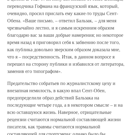
переводчика Гофмана на французский язык, который,
очевидно, просил прислать ему какие-то труды Сент-
Обена. «Ваше письмо, – ответил Бальзак, – для меня
чрезвычайно лестно, и я самым искренним образом
благодарю вас за ваши добрые намерения; но некоторое
время назад я приговорил себя к забвению после того,
как публика довольно зверским образом доказала мне,
что я – посредственность. Итак, в данном вопросе я
перешел на сторону публики и избавился от литератора,
заменив его типографом».
Предательство собратьев по журналистскому цеху и
внезапная немилость, в какую впал Сент-Обен,
предопределили образ действий Бальзака на
последующие четыре года, а в некотором смысле – и на
всю оставшуюся жизнь. Наверное, отрицательные
рецензии считаются нормальной составляющей жизни
писателя, как травмы считаются нормальной
составляющей для спортсмена; однако было бы