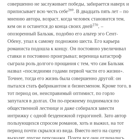
совершенно не заслуживает победы, забирается наверх и
269
приписывает всю честь себе
. В двадцать пять лет – по
мнению автора, возраст, когда человек становится тем,
270
кем он и останется до конца своих дней
, –
опозоренный Бальзак, подобно его альтер эго Сент-
Обену, упал к самому подножию шеста. Его карьера
романиста подошла к концу. Он постоянно увеличивал
ставки и постоянно проигрывал; вереница катастроф
сыграла роль долгого прощания с тем, что сам Бальзак
назвал «последними годами первой части его жизни».
Точнее, тогда его жизнь была совершенно другой: он
пытался стать фабрикантом и бизнесменом. Кроме того, в
тот период он, неисправимый оптимист, по горло
запутался в долгах. Он по-прежнему поднимался по
общественной лестнице и даже собирался завести
интрижку с одной безденежной герцогиней. Зато автор
пользующихся спросом романов, хоть и выжил, на тот
период почти скрылся из вида. Вместо него на сцену
выходят другие персонажи. Почти все они отличались