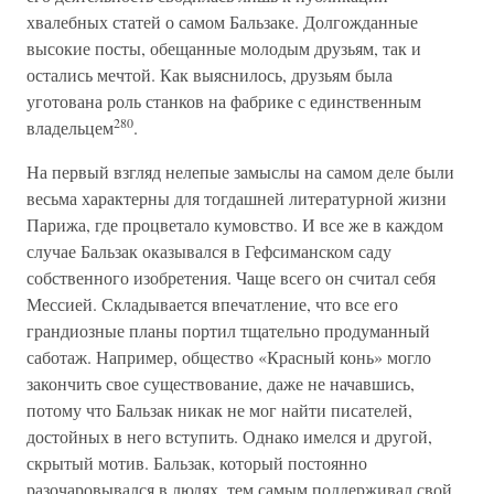
хвалебных статей о самом Бальзаке. Долгожданные
высокие посты, обещанные молодым друзьям, так и
остались мечтой. Как выяснилось, друзьям была
уготована роль станков на фабрике с единственным
280
владельцем
.
На первый взгляд нелепые замыслы на самом деле были
весьма характерны для тогдашней литературной жизни
Парижа, где процветало кумовство. И все же в каждом
случае Бальзак оказывался в Гефсиманском саду
собственного изобретения. Чаще всего он считал себя
Мессией. Складывается впечатление, что все его
грандиозные планы портил тщательно продуманный
саботаж. Например, общество «Красный конь» могло
закончить свое существование, даже не начавшись,
потому что Бальзак никак не мог найти писателей,
достойных в него вступить. Однако имелся и другой,
скрытый мотив. Бальзак, который постоянно
разочаровывался в людях, тем самым поддерживал свой