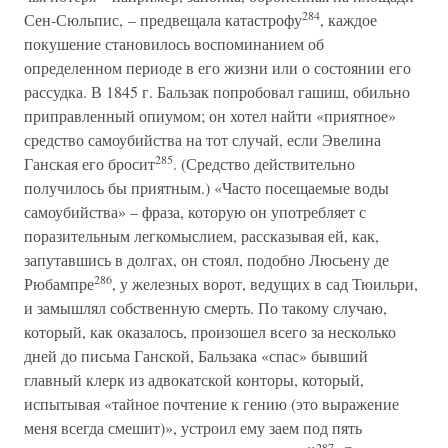
284
Сен-Сюльпис, – предвещала катастрофу
, каждое
покушение становилось воспоминанием об
определенном периоде в его жизни или о состоянии его
рассудка. В 1845 г. Бальзак попробовал гашиш, обильно
приправленный опиумом; он хотел найти «приятное»
средство самоубийства на тот случай, если Эвелина
285
Ганская его бросит
. (Средство действительно
получилось бы приятным.) «Часто посещаемые воды
самоубийства» – фраза, которую он употребляет с
поразительным легкомыслием, рассказывая ей, как,
запутавшись в долгах, он стоял, подобно Люсьену де
286
Рюбампре
, у железных ворот, ведущих в сад Тюильри,
и замышлял собственную смерть. По такому случаю,
который, как оказалось, произошел всего за несколько
дней до письма Ганской, Бальзака «спас» бывший
главный клерк из адвокатской конторы, который,
испытывая «тайное почтение к гению (это выражение
меня всегда смешит)», устроил ему заем под пять
287