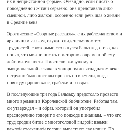
их в непристойной форме». Очевидно, если писать о
повседневной жизни серьезно, она представала либо
смешной, либо жалкой, особенно если речь шла о жизни
в Средние века.
Эротические «Озорные рассказы», с их раблезианством и
архаичным языком, служат свидетельством тех
трудностей, с которыми столкнулся Бальзак до того, как
понял, что можно писать и историю современной ему
действительности. Писателю, живущему в
эмоциональной ссылке в чопорном девятнадцатом веке,
нетрудно было ностальгировать по времени, когда
повсюду царили хаос, грабежи и разврат.
В последующие три года Бальзаку предстояло провести
много времени в Королевской библиотеке. Работая там,
он утверждал – и образ, который он употребил,
красноречиво говорит о его подходе к знаниям, – что его
труд сродни битве с многоголовой гидрой: взамен
каждой отсеченной головы вырастают две новых. По