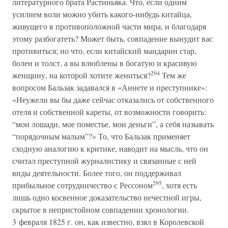
литературного брата Растиньяка. Что, если одним
усилием воли можно убить какого-нибудь китайца,
живущего в противоположной части мира, и благодаря
этому разбогатеть? Может быть, совпадение вынудит вас
противиться; но что, если китайский мандарин стар,
болен и толст, а вы влюблены в богатую и красивую
294
женщину, на которой хотите жениться?
Тем же
вопросом Бальзак задавался в «Аннете и преступнике»:
«Неужели вы бы даже сейчас отказались от собственного
отеля и собственной кареты, от возможности говорить:
“мои лошади, мое поместье, мои деньги”, а себя называть
“порядочным малым”?» То, что Бальзак применяет
сходную аналогию к критике, наводит на мысль, что он
считал преступной журналистику и связанные с ней
виды деятельности. Более того, он поддерживал
295
прибыльное сотрудничество с Рессоном
, хотя есть
лишь одно косвенное доказательство нечестной игры,
скрытое в непристойном совпадении хронологии.
3 февраля 1825 г. он, как известно, взял в Королевской