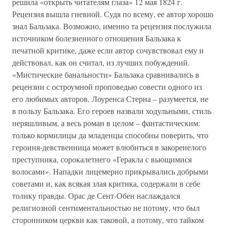
решила «открыть читателям глаза» 12 мая 1824 г.
Рецензия вышла гневной. Судя по всему, ее автор хорошо
знал Бальзака. Возможно, именно та рецензия послужила
источником болезненного отношения Бальзака к
печатной критике, даже если автор сочувствовал ему и
действовал, как он считал, из лучших побуждений.
«Мистические банальности» Бальзака сравнивались в
рецензии с остроумной проповедью совести одного из
его любимых авторов, Лоуренса Стерна – разумеется, не
в пользу Бальзака. Его героев назвали ходульными, стиль
неряшливым, а весь роман в целом – фантастическим:
только кормилицы да младенцы способны поверить, что
героиня-девственница может влюбиться в закоренелого
преступника, сорокалетнего «Геракла с вьющимися
волосами». Нападки лицемерно прикрывались добрыми
советами и, как всякая злая критика, содержали в себе
толику правды. Орас де Сент-Обен наслаждался
религиозной сентиментальностью не потому, что был
сторонником церкви как таковой, а потому, что тайком