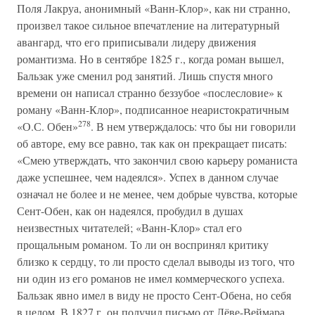
Поля Лакруа, анонимный «Ванн-Клор», как ни странно,
произвел такое сильное впечатление на литературный
авангард, что его приписывали лидеру движения
романтизма. Но в сентябре 1825 г., когда роман вышел,
Бальзак уже сменил род занятий. Лишь спустя много
времени он написал странно беззубое «послесловие» к
роману «Ванн-Клор», подписанное неаристократичным
278
«О.С. Обен»
. В нем утверждалось: что бы ни говорили
об авторе, ему все равно, так как он прекращает писать:
«Смею утверждать, что закончил свою карьеру романиста
даже успешнее, чем надеялся». Успех в данном случае
означал не более и не менее, чем добрые чувства, которые
Сент-Обен, как он надеялся, пробудил в душах
неизвестных читателей; «Ванн-Клор» стал его
прощальным романом. То ли он воспринял критику
близко к сердцу, то ли просто сделал выводы из того, что
ни один из его романов не имел коммерческого успеха.
Бальзак явно имел в виду не просто Сент-Обена, но себя
в целом. В 1827 г. он получил письмо от Лёве-Веймара,