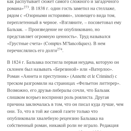
как распутывает сюжет самого сложного и загадочного
273
романа»
. В 1838 г. один гость заметил на стеллаже,
рядом с «Озорными историями», зловещего вида том,
переплетенный в черное. «Взгляните, – посоветовал ему
Бальзак. – Произведение не опубликовано, но
представляет огромную ценность». Труд назывался
«Грустные счета» (Comptes M?lancoliques). В нем
274
перечислялись его долги
.
В 1824 г. Бальзака постигла первая неудача, которую он
склонен был называть «Березиной» или «Ватерлоо».
Роман «Аннета и преступник» (Annette et le Criminel) с
треском разгромили на страницах «Фельетон литтерер».
Возможно, его друзья-либералы сочли, что Бальзак
слишком всерьез воспринял роль роялиста. Другая
причина заключалась в том, что он писал куда лучше, чем
они. То, что в той же самой газете только что
опубликовали хвалебную рецензию Бальзака на
собственный роман, никакой роли не играло. Редакция