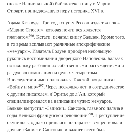
(позже Национальной) библиотеке книгу о Марии
Стюарт, принадлежащую перу историка XVI в.
Адама Блэквуда. Три года спустя Рессон издает «свою»
«Марию Стюарт», которая почти вся является
296
плагиатом
. Кстати, печатал книгу Бальзак. Кроме того,
в то время всплывают различные апокрифические
«мемуары». Издатель Бодуэн приобрел небольшую
рукопись воспоминаний дворецкого Наполеона. Бальзак
потихоньку разбавил их собственными рассуждениями и
раздул воспоминания на целых четыре тома.
Впоследствии ими пользовался Толстой, когда писал
297
«Войну и мир»
. Через несколько лет, в сотрудничестве
с другим писателем, л’Эритье де л’Ан, который
специализировался на написании чужих мемуаров,
Бальзак выпустил «Записки» Сансона, главного палача в
298
годы Великой французской революции
. Преступление
окупилось, однако пришлось постараться: существовали
другие «Записки Сансона», и важнее всего была