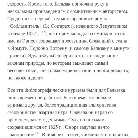
скорость. Кроме того, Бальзак приложил руку к
нескольким произведениям с сомнительным авторством.
Среди них – первый том многоречивого романа
«Соблазнитель» (Le Corrupteur), изданного Лепуатвеном
299
в начале 1827 г.
, в котором молодого семинариста по
имени Эрнест совращает преступник, бежавший с судна
в Ярмуте. Подобно Вотрену (и самому Бальзаку в минуты
кризиса), Эдуар Фульбер верит в то, что следование
законам природы, по которым выживает самый
бессовестный, «не только удовольствие и необходимость,
но также и долг».
Все эти библиографические курьезы были для Бальзака
лишь временной работой. В то время его больше
занимала другая, более традиционная альтернатива
самоубийству: азартная игра. Сначала он играл со
временем, затем с деньгами. Судя по письмам,
сохранившимся от 1825 г., Оноре задумал нечто
300
грандиозное
. В ноябре его отец упоминает о подвигах,