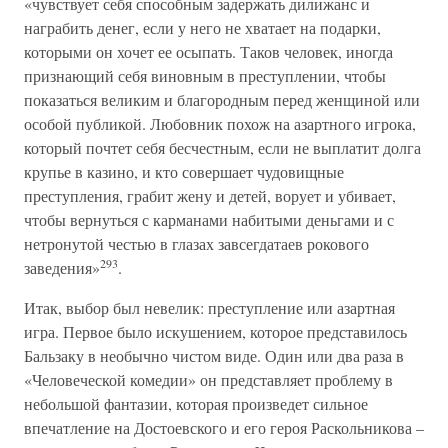
«чувствует себя способным задержать дилижанс и
награбить денег, если у него не хватает на подарки,
которыми он хочет ее осыпать. Таков человек, иногда
признающий себя виновным в преступлении, чтобы
показаться великим и благородным перед женщиной или
особой публикой. Любовник похож на азартного игрока,
который почтет себя бесчестным, если не выплатит долга
крупье в казино, и кто совершает чудовищные
преступления, грабит жену и детей, ворует и убивает,
чтобы вернуться с карманами набитыми деньгами и с
нетронутой честью в глазах завсегдатаев рокового
293
заведения»
.
Итак, выбор был невелик: преступление или азартная
игра. Первое было искушением, которое представилось
Бальзаку в необычно чистом виде. Один или два раза в
«Человеческой комедии» он представляет проблему в
небольшой фантазии, которая произведет сильное
впечатление на Достоевского и его героя Раскольникова –