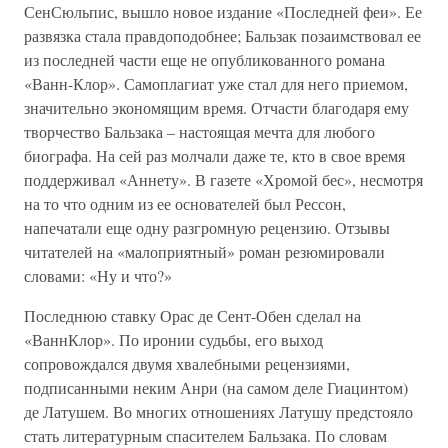
СенСюльпис, вышло новое издание «Последней феи». Ее
развязка стала правдоподобнее; Бальзак позаимствовал ее
из последней части еще не опубликованного романа
«Ванн-Клор». Самоплагиат уже стал для него приемом,
значительно экономящим время. Отчасти благодаря ему
творчество Бальзака – настоящая мечта для любого
биографа. На сей раз молчали даже те, кто в свое время
поддерживал «Аннету». В газете «Хромой бес», несмотря
на то что одним из ее основателей был Рессон,
напечатали еще одну разгромную рецензию. Отзывы
читателей на «малоприятный» роман резюмировали
словами: «Ну и что?»
Последнюю ставку Орас де Сент-Обен сделал на
«ВаннКлор». По иронии судьбы, его выход
сопровождался двумя хвалебными рецензиями,
подписанными неким Анри (на самом деле Гиацинтом)
де Латушем. Во многих отношениях Латушу предстояло
стать литературным спасителем Бальзака. По словам