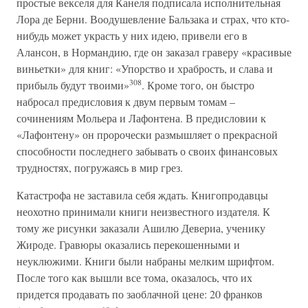
простые векселя для Канеля подписала исполнительная
Лора де Берни. Воодушевление Бальзака и страх, что кто-
нибудь может украсть у них идею, привели его в
Алансон, в Нормандию, где он заказал граверу «красивые
виньетки» для книг: «Упорство и храбрость, и слава и
308
прибыль будут твоими»
. Кроме того, он быстро
набросал предисловия к двум первым томам –
сочинениям Мольера и Лафонтена. В предисловии к
«Лафонтену» он пророчески размышляет о прекрасной
способности последнего забывать о своих финансовых
трудностях, погружаясь в мир грез.
Катастрофа не заставила себя ждать. Книгопродавцы
неохотно принимали книги неизвестного издателя. К
тому же рисунки заказали Ашилю Девериа, ученику
Жироде. Гравюры оказались перекошенными и
неуклюжими. Книги были набраны мелким шрифтом.
После того как вышли все тома, оказалось, что их
придется продавать по заоблачной цене: 20 франков