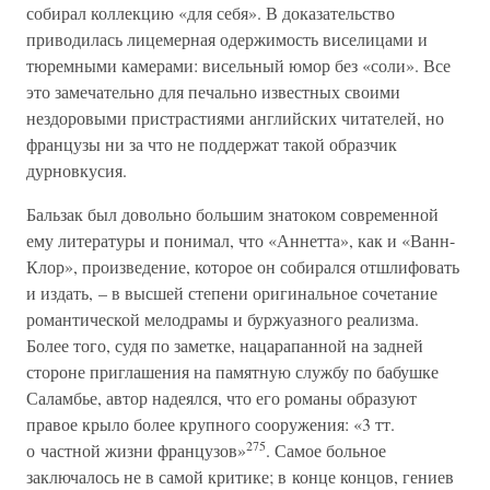
собирал коллекцию «для себя». В доказательство
приводилась лицемерная одержимость виселицами и
тюремными камерами: висельный юмор без «соли». Все
это замечательно для печально известных своими
нездоровыми пристрастиями английских читателей, но
французы ни за что не поддержат такой образчик
дурновкусия.
Бальзак был довольно большим знатоком современной
ему литературы и понимал, что «Аннетта», как и «Ванн-
Клор», произведение, которое он собирался отшлифовать
и издать, – в высшей степени оригинальное сочетание
романтической мелодрамы и буржуазного реализма.
Более того, судя по заметке, нацарапанной на задней
стороне приглашения на памятную службу по бабушке
Саламбье, автор надеялся, что его романы образуют
правое крыло более крупного сооружения: «3 тт.
275
о частной жизни французов»
. Самое больное
заключалось не в самой критике; в конце концов, гениев