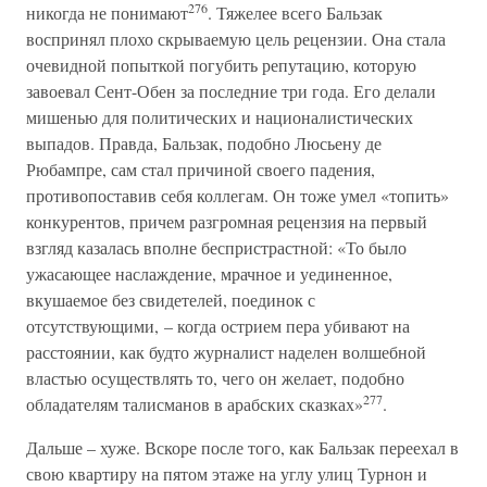
276
никогда не понимают
. Тяжелее всего Бальзак
воспринял плохо скрываемую цель рецензии. Она стала
очевидной попыткой погубить репутацию, которую
завоевал Сент-Обен за последние три года. Его делали
мишенью для политических и националистических
выпадов. Правда, Бальзак, подобно Люсьену де
Рюбампре, сам стал причиной своего падения,
противопоставив себя коллегам. Он тоже умел «топить»
конкурентов, причем разгромная рецензия на первый
взгляд казалась вполне беспристрастной: «То было
ужасающее наслаждение, мрачное и уединенное,
вкушаемое без свидетелей, поединок с
отсутствующими, – когда острием пера убивают на
расстоянии, как будто журналист наделен волшебной
властью осуществлять то, чего он желает, подобно
277
обладателям талисманов в арабских сказках»
.
Дальше – хуже. Вскоре после того, как Бальзак переехал в
свою квартиру на пятом этаже на углу улиц Турнон и