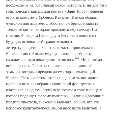
восхождение на гору французской истории. В начале того
года поиски издателя для романа «Ванн-Клор» привели
его к знакомству с Урбеном Канелем. Канель обладал
чудесной для издателя слабостью: он брался издавать
только те книги, которые нравились ему самому. По
мнению Филарета Шаля, друга Рессона и одного из
будущих основателей сравнительного
литературоведения, Бальзака отчасти привлекла жена
Канеля, «мисс Анна»: ему нравилось перебирать
307
пальцами ее красивые длинные волосы
. Но, помимо
всего прочего, Бальзака привлек революционный
замысел, который предложил ему здравомыслящий
Канель. Суть его в том, чтобы предложить вниманию
публики полное собрание сочинений французских
классиков «в одном, легко переносимом томе и по цене,
которая подойдет любому кошельку». Некий Дассонвиль,
предприниматель, знакомый Бальзака, решил, что это
неплохое капиталовложение; он внес часть капитала, а