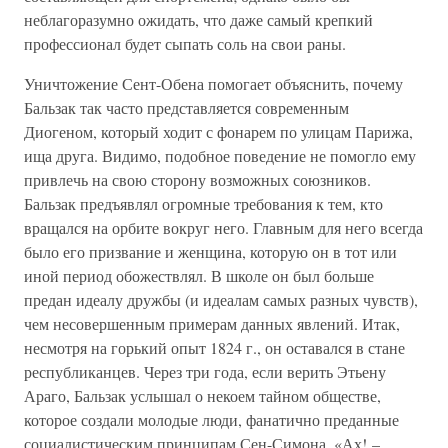
неблагоразумно ожидать, что даже самый крепкий
профессионал будет сыпать соль на свои раны.
Уничтожение Сент-Обена помогает объяснить, почему
Бальзак так часто представляется современным
Диогеном, который ходит с фонарем по улицам Парижа,
ища друга. Видимо, подобное поведение не помогло ему
привлечь на свою сторону возможных союзников.
Бальзак предъявлял огромные требования к тем, кто
вращался на орбите вокруг него. Главным для него всегда
было его призвание и женщина, которую он в тот или
иной период обожествлял. В школе он был больше
предан идеалу дружбы (и идеалам самых разных чувств),
чем несовершенным примерам данных явлений. Итак,
несмотря на горький опыт 1824 г., он оставался в стане
республиканцев. Через три года, если верить Этьену
Араго, Бальзак услышал о некоем тайном обществе,
которое создали молодые люди, фанатично преданные
социалистическим принципам Сен-Симона. «Ах! –