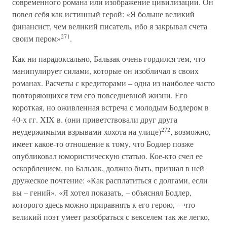
современного романа или изображение цивилизации. Он
повел себя как истинный герой: «Я больше великий
финансист, чем великий писатель, ибо я закрывал счета
271
своим пером»
.
Как ни парадоксально, Бальзак очень гордился тем, что
манипулирует силами, которые он изобличал в своих
романах. Расчеты с кредиторами – одна из наиболее часто
повторяющихся тем его повседневной жизни. Его
короткая, но оживленная встреча с молодым Бодлером в
40-х гг. XIX в. (они приветствовали друг друга
272
неудержимыми взрывами хохота на улице)
, возможно,
имеет какое-то отношение к тому, что Бодлер позже
опубликовал юмористическую статью. Кое-кто счел ее
оскорблением, но Бальзак, должно быть, признал в ней
дружеское почтение: «Как расплатиться с долгами, если
вы – гений». «Я хотел показать, – объяснял Бодлер,
которого здесь можно приравнять к его герою, – что
великий поэт умеет разобраться с векселем так же легко,