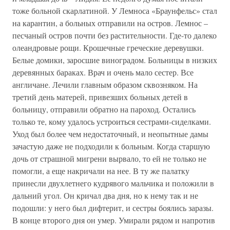
тоже больной скарлатиной. У Лемноса «Браунфельс» стал
на карантин, а больных отправили на остров. Лемнос –
песчаный остров почти без растительности. Где-то далеко
олеандровые рощи. Крошечные греческие деревушки.
Белые домики, заросшие виноградом. Больницы в низких
деревянных бараках. Врач и очень мало сестер. Все
англичане. Лечили главным образом сквозняком. На
третий день матерей, привезших больных детей в
больницу, отправили обратно на пароход. Остались
только те, кому удалось устроиться сестрами-сиделками.
Уход был более чем недостаточный, и неопытные дамы
зачастую даже не подходили к больным. Когда старшую
дочь от страшной мигрени вырвало, то ей не только не
помогли, а еще накричали на нее. В ту же палатку
принесли двухлетнего кудрявого мальчика и положили в
дальний угол. Он кричал два дня, но к нему так и не
подошли: у него был дифтерит, и сестры боялись заразы.
В конце второго дня он умер. Умирали рядом и напротив