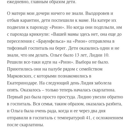
ежедневно, главным образом дети.
О матери мои дочери ничего не знали. Выздоровев и
отбыв карантин, дети поспешили к маме. На катере их
подвезли к пароходу «Рион». Но когда они подплыли, им
с парохода крикнули: «Вашей мамы здесь нет, она еще до
переселения с «Браунфельса» на «Рион» отправлена в
тифозный госпиталь на берег. Дети оказались одни и не
знали, что им делать. Ольге было 13 лет, Лидии 10.
Решили все-таки идти на «Рион». Выбора не было.
Приютились они на палубе рядом с семейством
Марковских, с которыми познакомились в
Екатеринодаре. На следующий день Лидия заболела
опять. Оказалось – только теперь началась скарлатина.
Первый раз была просто простуда. Лидию увезли обратно
в госпиталь. Вся семья, таким образом, оказалась разбита,
и Ольга была очень рада, когда и ее через два дня
отправили в госпиталь с температурой 41, с осложнением
после скарлатины.