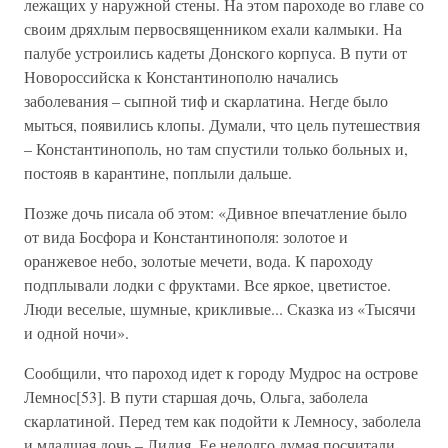
лежащих у наружной стены. На этом пароходе во главе со
своим дряхлым первосвященником ехали калмыки. На
палубе устроились кадеты Донского корпуса. В пути от
Новороссийска к Константинополю начались
заболевания – сыпной тиф и скарлатина. Негде было
мыться, появились клопы. Думали, что цель путешествия
– Константинополь, но там спустили только больных и,
постояв в карантине, поплыли дальше.
Позже дочь писала об этом: «Дивное впечатление было
от вида Босфора и Константинополя: золотое и
оранжевое небо, золотые мечети, вода. К пароходу
подплывали лодки с фруктами. Все яркое, цветистое.
Люди веселые, шумные, крикливые... Сказка из «Тысячи
и одной ночи».
Сообщили, что пароход идет к городу Мудрос на острове
Лемнос[53]. В пути старшая дочь, Ольга, заболела
скарлатиной. Перед тем как подойти к Лемносу, заболела
и младшая дочь – Лидия. Ее недолго думая посчитали