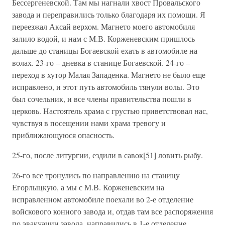
Бессергеневской. Там мы нагнали хвост Провальского
завода и переправились только благодаря их помощи. Я
переезжал Аксай верхом. Магнето моего автомобиля
залило водой, и нам с М.В. Корженевским пришлось
дальше до станицы Богаевской ехать в автомобиле на
волах. 23-го – дневка в станице Богаевской. 24-го –
переход в хутор Малая Западенка. Магнето не было еще
исправлено, и этот путь автомобиль тянули волы. Это
был сочельник, и все члены правительства пошли в
церковь. Настоятель храма с грустью приветствовал нас,
чувствуя в посещении нами храма тревогу и
приближающуюся опасность.
25-го, после литургии, ездили в савок[51] ловить рыбу.
26-го все тронулись по направлению на станицу
Егорлыцкую, а мы с М.В. Корженевским на
исправленном автомобиле поехали во 2-е отделение
войскового конного завода и, отдав там все распоряжения
по эвакуации завода, направились в 1-е отделение