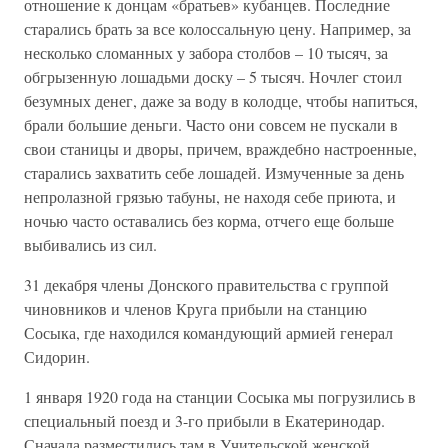
отношение к донцам «братьев» кубанцев. Последние
старались брать за все колоссальную цену. Например, за
несколько сломанных у забора столбов – 10 тысяч, за
обгрызенную лошадьми доску – 5 тысяч. Ночлег стоил
безумных денег, даже за воду в колодце, чтобы напиться,
брали большие деньги. Часто они совсем не пускали в
свои станицы и дворы, причем, враждебно настроенные,
старались захватить себе лошадей. Измученные за день
непролазной грязью табуны, не находя себе приюта, и
ночью часто оставались без корма, отчего еще больше
выбивались из сил.
31 декабря члены Донского правительства с группой
чиновников и членов Круга прибыли на станцию
Сосыка, где находился командующий армией генерал
Сидорин.
1 января 1920 года на станции Сосыка мы погрузились в
специальный поезд и 3-го прибыли в Екатеринодар.
Сначала разместились там в Учительской женской