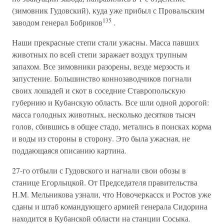
(зимовник Гудовский), куда уже прибыл с Провальским
135
заводом генерал Бобриков
.
Наши прекрасные степи стали ужасны. Масса павших
животных по всей степи заражает воздух трупным
запахом. Все зимовники разорены, везде мерзость и
запустение. Большинство коннозаводчиков погнали
своих лошадей и скот в соседние Ставропольскую
губернию и Кубанскую область. Все шли одной дорогой:
масса голодных животных, несколько десятков тысяч
голов, сбившись в общее стадо, метались в поисках корма
и воды из стороны в сторону. Это была ужасная, не
поддающаяся описанию картина.
27-го отбыли с Гудовского и нагнали свои обозы в
станице Егорлыцкой. От Председателя правительства
Н.М. Мельникова узнали, что Новочеркасск и Ростов уже
сданы и штаб командующего армией генерала Сидорина
находится в Кубанской области на станции Сосыка.