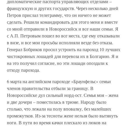
дипломатические паспорта управляющих отделами –
французскую и других государств. Через несколько дней
Петров прислал телеграмму, что он ничего не может
сделать. Решили командировать для этого меня и вместе
со мной отправили в Новороссийск и все наши семьи. Я
с А.П. Петровым пошел во все места, где ему отказывали
в визе, и все мои просьбы исполняли везде без отказа.
Генерал Бобриков просил устроить на пароход 10 лучших
чистокровных лошадей для перевоза их в Болгарию. Я и
на это получил согласие, но эти лошади опоздали к
отходу парохода.
6 марта на английском пароходе «Браунфельс» семьи
членов правительства отбыли за границу. В
Новороссийске дул сильный норд-ост. Семья моя – жена
и две дочери – поместилась в трюме. Народу было
столько, что лежали на полу вповалку, без малейших
промежутков. Из-за тесноты жене нельзя было вытянуть
ноги. В пути во время качки плескало из люков на