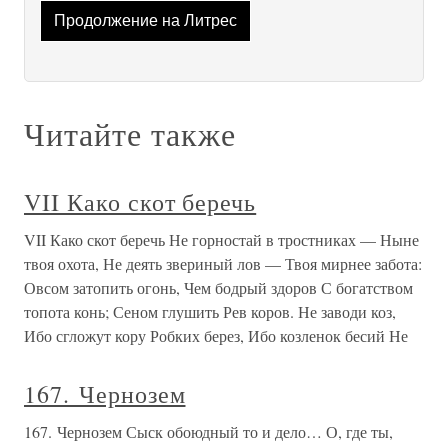
Продолжение на Литрес
Читайте также
VII Како скот беречь
VII Како скот беречь Не горностай в тростниках — Ныне
твоя охота, Не деять звериный лов — Твоя мирнее забота:
Овсом затопить огонь, Чем бодрый здоров С богатством
топота конь; Сеном глушить Рев коров. Не заводи коз,
Ибо сгложут кору Робких берез, Ибо козленок бесий Не
167. Чернозем
167. Чернозем Сыск обоюдный то и дело… О, где ты,