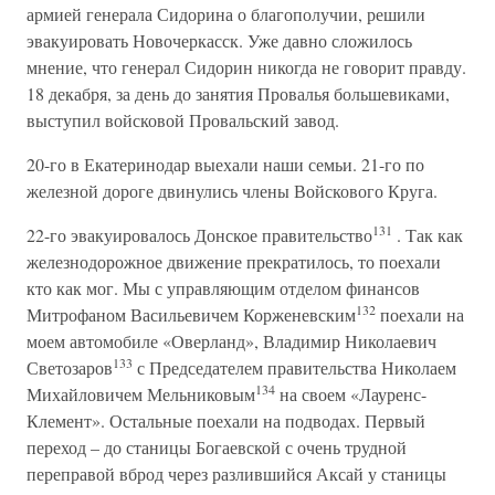
армией генерала Сидорина о благополучии, решили
эвакуировать Новочеркасск. Уже давно сложилось
мнение, что генерал Сидорин никогда не говорит правду.
18 декабря, за день до занятия Провалья большевиками,
выступил войсковой Провальский завод.
20-го в Екатеринодар выехали наши семьи. 21-го по
железной дороге двинулись члены Войскового Круга.
131
22-го эвакуировалось Донское правительство
. Так как
железнодорожное движение прекратилось, то поехали
кто как мог. Мы с управляющим отделом финансов
132
Митрофаном Васильевичем Корженевским
поехали на
моем автомобиле «Оверланд», Владимир Николаевич
133
Светозаров
с Председателем правительства Николаем
134
Михайловичем Мельниковым
на своем «Лауренс-
Клемент». Остальные поехали на подводах. Первый
переход – до станицы Богаевской с очень трудной
переправой вброд через разлившийся Аксай у станицы