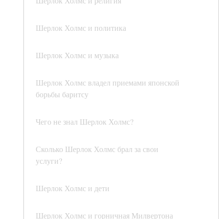
Шерлок Холмс и религия
Шерлок Холмс и политика
Шерлок Холмс и музыка
Шерлок Холмс владел приемами японской
борьбы баритсу
Чего не знал Шерлок Холмс?
Сколько Шерлок Холмс брал за свои
услуги?
Шерлок Холмс и дети
Шерлок Холмс и горничная Милвертона