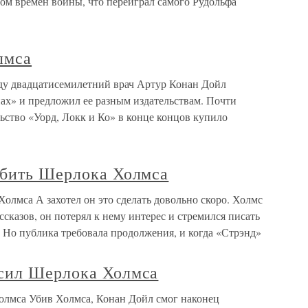
ом времен войны, что переиграл самого Рудольфа
лмса
ду двадцатисемилетний врач Артур Конан Дойл
ах» и предложил ее разным издательствам. Почти
льство «Уорд, Локк и Ко» в конце концов купило
убить Шерлока Холмса
олмса А захотел он это сделать довольно скоро. Холмс
сказов, он потерял к нему интерес и стремился писать
 Но публика требовала продолжения, и когда «Стрэнд»
сил Шерлока Холмса
олмса Убив Холмса, Конан Дойл смог наконец