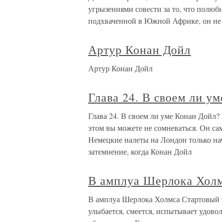
угрызениями совести за то, что полюб
подхваченной в Южной Африке, он не
Артур Конан Дойл
Артур Конан Дойл
Глава 24. В своем ли у
Глава 24. В своем ли уме Конан Дойл?
этом вы можете не сомневаться. Он са
Немецкие налеты на Лондон только нач
затемнение, когда Конан Дойл
В амплуа Шерлока Хол
В амплуа Шерлока Холмса Стартовый 
улыбается, смеется, испытывает удовол