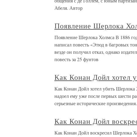
общения с де Голлем, с юным партизан
Абеля. Автор
Появление Шерлока Хо
Появление Шерлока Холмса В 1886 го
написал повесть «Этюд в багровых тон
везде он получил отказ, однако издате
повесть за 25 фунтов
Как Конан Дойл хотел 
Как Конан Дойл хотел убить Шерлока Х
надоел ему уже после первых шести рас
серьезные исторические произведения.
Как Конан Дойл воскре
Как Конан Дойл воскресил Шерлока Х