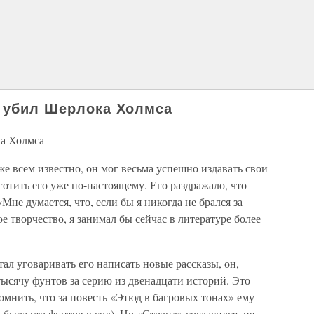
и убил Шерлока Холмса
ка Холмса
же всем известно, он мог весьма успешно издавать свои
готить его уже по-настоящему. Его раздражало, что
Мне думается, что, если бы я никогда не брался за
е творчество, я занимал бы сейчас в литературе более
тал уговаривать его написать новые рассказы, он,
тысячу фунтов за серию из двенадцати историй. Это
мнить, что за повесть «Этюд в багровых тонах» ему
 была сто фунтов в год). Но «Стрэнд» согласился, не