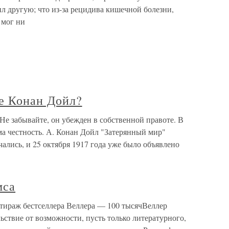
ил другую; что из-за рецидива кишечной болезни,
 мог ни
ме Конан Дойл?
 Не забывайте, он убежден в собственной правоте. В
ма честность. А. Конан Дойл "Затерянный мир"
ались, и 25 октября 1917 года уже было объявлено
мса
тираж бестселлера Веллера — 100 тысячВеллер
ьствие от возможности, пусть только литературного,