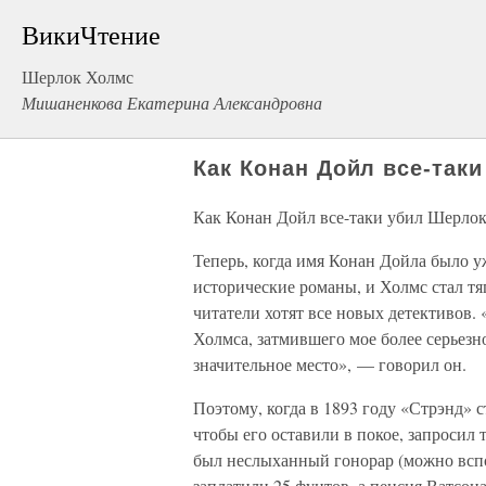
ВикиЧтение
Шерлок Холмс
Мишаненкова Екатерина Александровна
Как Конан Дойл все-так
Как Конан Дойл все-таки убил Шерло
Теперь, когда имя Конан Дойла было у
исторические романы, и Холмс стал тя
читатели хотят все новых детективов. «
Холмса, затмившего мое более серьезно
значительное место», — говорил он.
Поэтому, когда в 1893 году «Стрэнд» с
чтобы его оставили в покое, запросил 
был неслыханный гонорар (можно вспо
заплатили 25 фунтов, а пенсия Ватсона