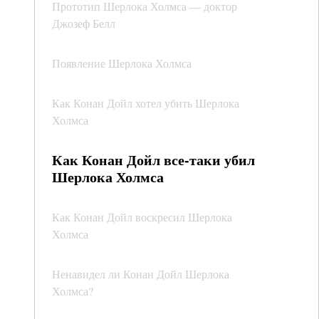
Прототип Шерлока Холмса — доктор
Джозеф Белл
Появление Шерлока Холмса
Как Конан Дойл хотел убить Шерлока
Холмса
Как Конан Дойл все-таки убил
Шерлока Холмса
Как Конан Дойл воскресил Шерлока
Холмса
Ненавидел ли Конан Дойл Шерлока
Холмса?