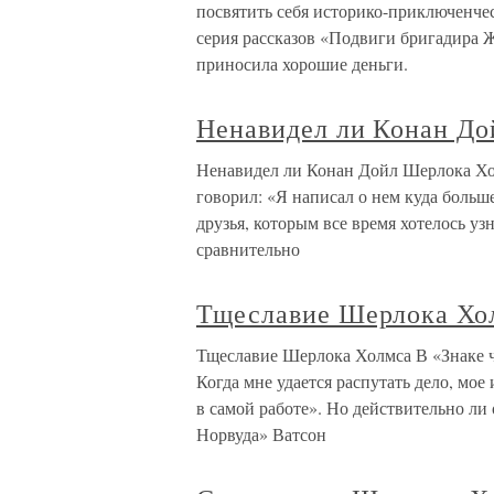
посвятить себя историко-приключенчес
серия рассказов «Подвиги бригадира 
приносила хорошие деньги.
Ненавидел ли Конан Д
Ненавидел ли Конан Дойл Шерлока Холм
говорил: «Я написал о нем куда больш
друзья, которым все время хотелось узн
сравнительно
Тщеславие Шерлока Хо
Тщеславие Шерлока Холмса В «Знаке ч
Когда мне удается распутать дело, мое
в самой работе». Но действительно л
Норвуда» Ватсон