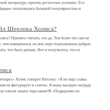
кой литературе, причем достаточно успешно. Его
Жерара» пользовалась большой популярностью и
ойл Шерлока Холмса?
са? Принято считать, что да. Тем более что сам он
е, чем намеревался, но мое перо подталкивали добрые
ать, что было дальше. Вот и получилось, что из
лмса
етырех» Холмс говорит Ватсону: «Я не ищу славы.
 имя не фигурирует в газетах. Я вижу высшую награду
и он совсем лишен тщеславия?В «Подрядчике из