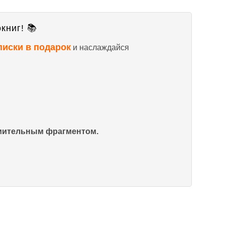
книг! 📚
писки в подарок
и наслаждайся
омительным фрагментом.