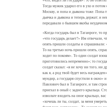
Тогда мужик ударил его в ухо и потом 
Москву, и попа и дьякона тоже. Попа-
дьячка и дьякона и теперь держат; и н
передавали о бывшем якобы неудачном
«Когда государь был в Таганроге, то п
«что государь делает?» Им отвечали, ч
опять пришли солдаты и спрашивали: «
То на третью ночь пришли опять, спра
ходит по покоям». То один солдат взош
приготовились непременно»; то государ
солдат сказал: «я не хочу ни того, ни 
как я, а род твой будет весь награжден
мундир, а государя спустили в окно» и
Павлович был в Таганроге, и там стро
приехал в оный с заднего крыльца. Сто
извольте входить на оное крыльцо, вас 
«хочешь ли ты, солдат, за меня умерет
будет весь награжден». То солдат на он