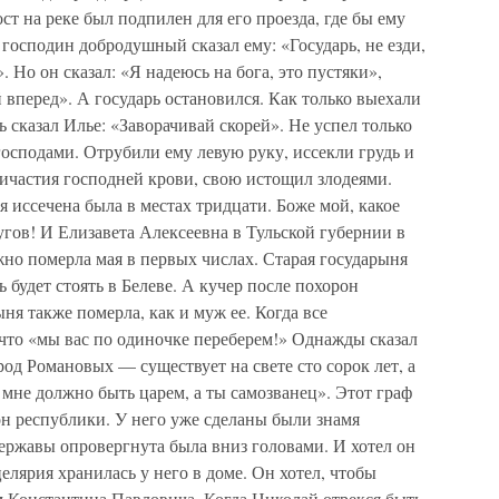
ост на реке был подпилен для его проезда, где бы ему
 господин добродушный сказал ему: «Государь, не езди,
. Но он сказал: «Я надеюсь на бога, это пустяки»,
 вперед». А государь остановился. Как только выехали
рь сказал Илье: «Заворачивай скорей». Не успел только
господами. Отрубили ему левую руку, иссекли грудь и
ричастия господней крови, свою истощил злодеями.
я иссечена была в местах тридцати. Боже мой, какое
гов! И Елизавета Алексеевна в Тульской губернии в
жно померла мая в первых числах. Старая государыня
ь будет стоять в Белеве. А кучер после похорон
ыня также померла, как и муж ее. Когда все
 что «мы вас по одиночке переберем!» Однажды сказал
род Романовых — существует на свете сто сорок лет, а
 мне должно быть царем, а ты самозванец». Этот граф
он республики. У него уже сделаны были знамя
ержавы опровергнута была вниз головами. И хотел он
елярия хранилась у него в доме. Он хотел, чтобы
м Константина Павловича. Когда Николай отрекся быть