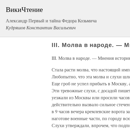
ВикиЧтение
Александр Первый и тайна Федора Козьмича
Кудряшов Константин Васильевич
III. Молва в народе. — 
III. Молва в народе. — Мнения истори
Стала расти молва, что настоящий импе
Любопытно, что эта молва и слухи шли
Еще гроб не успел прибыть в Москву,
Эти тревожные слухи, с досадой пишет
уезжали из Москвы или просили часовы
действительно вызвало сильное стечен
в 9 часов вечера кремлевские ворота з
наготове военные части, по городу вс
Слухи утверждали, впрочем, что подп