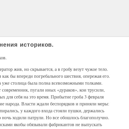
Мнения историков.
ков.
ратор жив, но скрывается, а в гробу везут чужое тело.
 как бы впереди погребального шествия, опережая его.
 а уже столица была полна всевозможными толками.
 современник, пугали иных «дураков», кои трусили,
х для себя на это время. Прибытие гроба 3 февраля
ие народа. Власти ждали беспорядков и приняли меры:
апирались, у каждого входа стояли пушки, держались
ю ночь ходили патрули. Но все обошлось благополучно.
исками якобы обязывали фабрикантов не выпускать