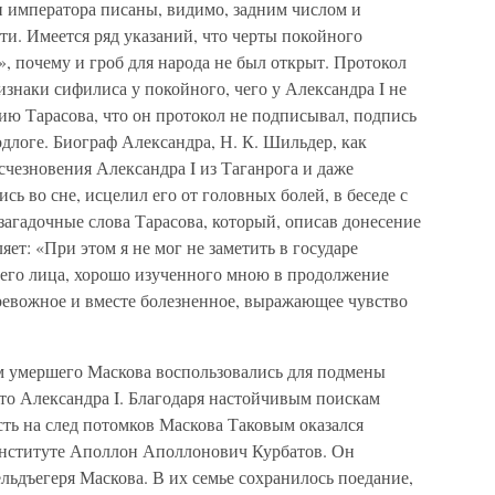
и императора писаны, видимо, задним числом и
и. Имеется ряд указаний, что черты покойного
, почему и гроб для народа не был открыт. Протокол
знаки сифилиса у покойного, чего у Александра I не
ию Тарасова, что он протокол не подписывал, подпись
одлоге. Биограф Александра, Н. К. Шильдер, как
чезновения Александра I из Таганрога и даже
ь во сне, исцелил его от головных болей, в беседе с
агадочные слова Тарасова, который, описав донесение
ет: «При этом я не мог не заметить в государе
его лица, хорошо изученного мною в продолжение
тревожное и вместе болезненное, выражающее чувство
м умершего Маскова воспользовались для подмены
сто Александра I. Благодаря настойчивым поискам
асть на след потомков Маскова Таковым оказался
институте Аполлон Аполлонович Курбатов. Он
льдъегеря Маскова. В их семье сохранилось поедание,