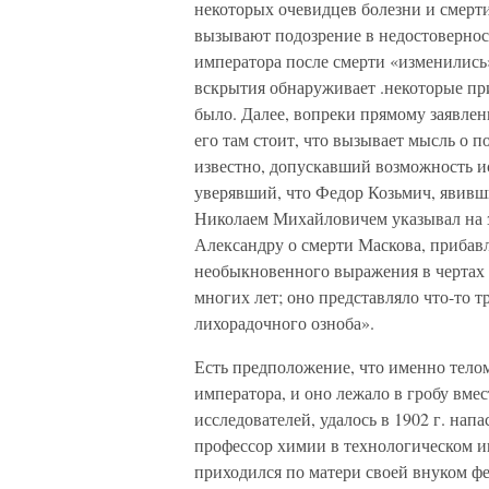
некоторых очевидцев болезни и смерт
вызывают подозрение в недостоверност
императора после смерти «изменились»
вскрытия обнаруживает .некоторые при
было. Далее, вопреки прямому заявлен
его там стоит, что вызывает мысль о п
известно, допускавший возможность ис
уверявший, что Федор Козьмич, явившис
Николаем Михайловичем указывал на з
Александру о смерти Маскова, прибавля
необыкновенного выражения в чертах 
многих лет; оно представляло что-то 
лихорадочного озноба».
Есть предположение, что именно тело
императора, и оно лежало в гробу вме
исследователей, удалось в 1902 г. нап
профессор химии в технологическом 
приходился по матери своей внуком фе