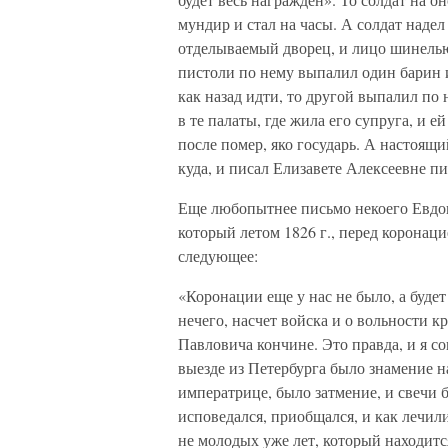
мундир и стал на часы. А солдат наде
отделываемый дворец, и лицо шинелью
пистоли по нему выпалил один барин и
как назад идти, то другой выпалил по 
в те палаты, где жила его супруга, и е
после помер, яко государь. А настоящи
куда, и писал Елизавете Алексеевне пи
Еще любопытнее письмо некоего Евдо
который летом 1826 г., перед коронац
следующее:
«Коронации еще у нас не было, а будет
нечего, насчет войска и о вольности к
Павловича кончине. Это правда, и я со
выезде из Петербурга было знамение на
императрице, было затмение, и свечи 
исповедался, приобщался, и как лечил
не молодых уже лет, который находится