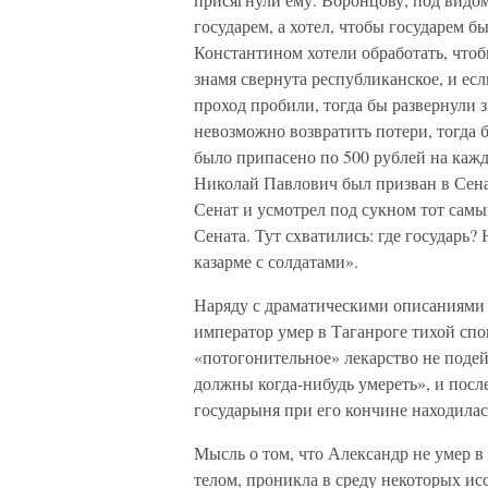
государем, а хотел, чтобы государем б
Константином хотели обработать, что
знамя свернута республиканское, и ес
проход пробили, тогда бы развернули з
невозможно возвратить потери, тогда 
было припасено по 500 рублей на кажд
Николай Павлович был призван в Сенат
Сенат и усмотрел под сукном тот самый
Сената. Тут схватились: где государь? 
казарме с солдатами».
Наряду с драматическими описаниями с
император умер в Таганроге тихой спо
«потогонительное» лекарство не подейс
должны когда-нибудь умереть», и посл
государыня при его кончине находилас
Мысль о том, что Александр не умер в
телом, проникла в среду некоторых ис