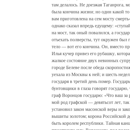
там делалось. Не доезжая Таганрога, м
была кончина жизни; но один какой то
вам приготовлена на сем мосту смерть»
однако сказал впредь едущему: «ступай
на мост, так оный повалился, а госуда
отъехать полверсты, тут окружен был 
тело — вот его кончина. Он, вместо п
Илья кучер привез его рубашку, котора
жалкое состояние двух невинных супру
городе Белеве после обеда скоропости
уехала из Москвы к ней; и шесть недел
государя в третий день помер. Государ
бунтовщики в глаза говорят государю,
граф Воронцов государю: «Что ваш за 
мой род графской — девятьсот лет, так
установил закон масонской веры и зак
вышиты золотом; корона Российской д
быть королем республики. Тайная канц
присягнули ему. Воронцову, под видо