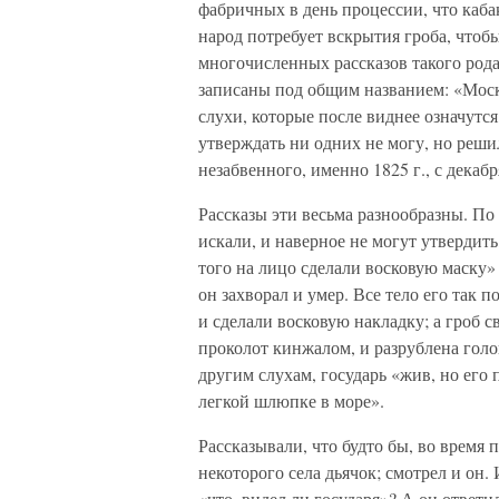
фабричных в день процессии, что кабак
народ потребует вскрытия гроба, чтоб
многочисленных рассказов такого род
записаны под общим названием: «Мос
слухи, которые после виднее означутся
утверждать ни одних не могу, но реши
незабвенного, именно 1825 г., с декабр
Рассказы эти весьма разнообразны. По
искали, и наверное не могут утвердить,
того на лицо сделали восковую маску»
он захворал и умер. Все тело его так п
и сделали восковую накладку; а гроб 
проколот кинжалом, и разрублена голов
другим слухам, государь «жив, но его
легкой шлюпке в море».
Рассказывали, что будто бы, во время 
некоторого села дьячок; смотрел и он.
«что, видел ли государя»? А он ответил