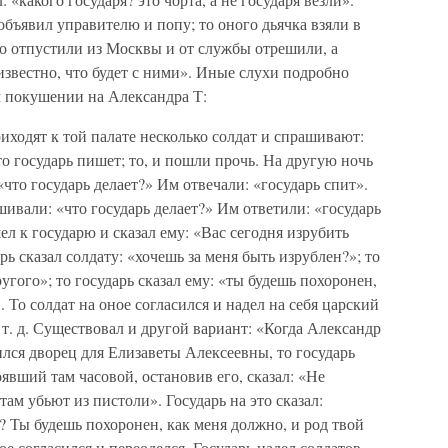
объявил управителю и попу; то оного дьячка взяли в
то отпустили из Москвы и от службы отрешили, а
еизвестно, что будет с ними». Иные слухи подробно
 покушении на Александра Т:
риходят к той палате несколько солдат и спрашивают:
то государь пишет; то, и пошли прочь. На другую ночь
что государь делает?» Им отвечали: «государь спит».
шивали: «что государь делает?» Им ответили: «государь
ел к государю и сказал ему: «Вас сегодня изрубить
ь сказал солдату: «хочешь за меня быть изрублен?»; то
другого»; то государь сказал ему: «ты будешь похоронен,
». То солдат на оное согласился и надел на себя царский
 т. д. Существовал и другой вариант: «Когда Александр
ился дворец для Елизаветы Алексеевны, то государь
явший там часовой, остановив его, сказал: «Не
там убьют из пистоли». Государь на это сказал:
ь? Ты будешь похоронен, как меня должно, и род твой
ое согласился и переоделся. Государь надел солдатов