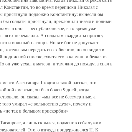
ыл Константин, то во время переписки Николая с
бы присягнули подложно Константину: вынесли бы
ли бы солдаты присягнули, преклонили знамя и полный
намя, а оно — республиканское; в то время уже
бы всех перекололи. А солдатам гвардии за присягу
ого и вольный паспорт. Но все бог не допускает.
, хотели там передать его забвению, но он ходил в
 подписной список; схватя его в карман, и бежал из
Но он уже уехал к матери, и там жил до походу; а спал в
мерти Александра I ходил и такой рассказ, что
койной смертью; он был болен 9 дней; когда
твовало, он сказал: «мы все не бессмертные, а
е того умирал «с вольностию духа», почему и
ь «не так в большом прискорбии».
 Таганроге, а лишь скрылся, подменив себя чужим
следователей. Этого взгляда придерживался Н. К.