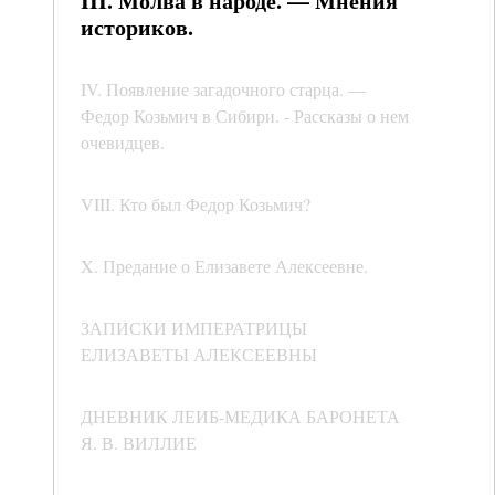
III. Молва в народе. — Мнения
историков.
IV. Появление загадочного старца. —
Федор Козьмич в Сибири. - Рассказы о нем
очевидцев.
VIII. Кто был Федор Козьмич?
X. Предание о Елизавете Алексеевне.
ЗАПИСКИ ИМПЕРАТРИЦЫ
ЕЛИЗАВЕТЫ АЛЕКСЕЕВНЫ
ДНЕВНИК ЛЕИБ-МЕДИКА БАРОНЕТА
Я. В. ВИЛЛИЕ