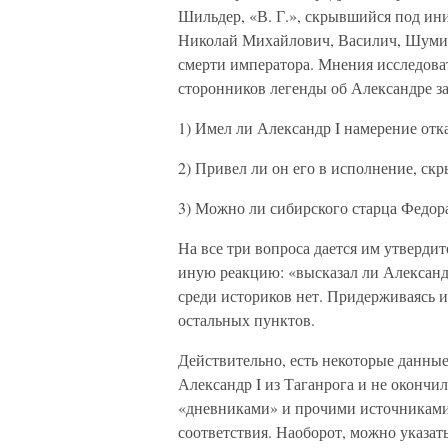
Шильдер, «В. Г.», скрывшийся под ин
Николай Михайлович, Василич, Шумиг
смерти императора. Мнения исследоват
сторонников легенды об Александре за
1) Имел ли Александр I намерение отка
2) Привел ли он его в исполнение, ск
3) Можно ли сибирского старца Федор
На все три вопроса дается им утверди
иную реакцию: «высказал ли Александр
среди историков нет. Придерживаясь и
остальных пунктов.
Действительно, есть некоторые данные
Александр I из Таганрога и не окончи
«дневниками» и прочими источниками 
соответствия. Наоборот, можно указат