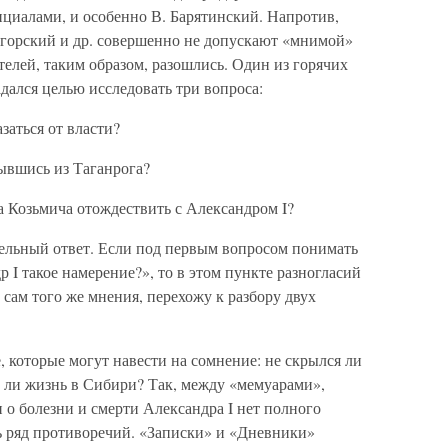
ициалами, и особенно В. Барятинский. Напротив,
орский и др. совершенно не допускают «мнимой»
елей, таким образом, разошлись. Один из горячих
дался целью исследовать три вопроса:
заться от власти?
рывшись из Таганрога?
а Козьмича отождествить с Александром I?
тельный ответ. Если под первым вопросом понимать
 I такое намерение?», то в этом пункте разногласий
 сам того же мнения, перехожу к разбору двух
, которые могут навести на сомнение: не скрылся ли
л ли жизнь в Сибири? Так, между «мемуарами»,
о болезни и смерти Александра I нет полного
ь ряд противоречий. «Записки» и «Дневники»