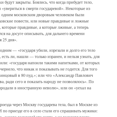
и будут закрыты. Боялись, что когда прибудет тело,
ы «увериться в смерти государевой». Некоторые из
а одним московским дворовым человеком были
ковские повести, или новые правдивые и ложные
, которые правдивые, а которые лживые, а теперь
лся на досуге описывать, для дальнего времени
я 25 дня».
 одним — «государя убили, изрезали и долго его тело
 есть ли, нашли — только изранен, и нельзя узнать, для
 или: «государя напоили такими напитками, от которых
очернело, что никак и показывать не годится. Для того
свинцовый в 80 пуд.»; или что «Александр Павлович
а, ради сего и показать народу не позволялось». По
 продали в иностранную неволю», или он «уехал на
проезда через Москву государева тела, был в Москве из
 И по приезде его в село стали его спрашивать мужики:
: «какого государя? это чорта, а не государя везли».