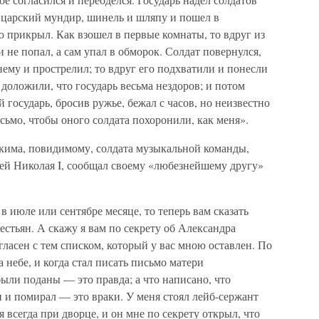
л царский мундир, шинель и шляпу и пошел в
 прикрыл. Как взошел в первые комнаты, то вдруг из
 не попал, а сам упал в обморок. Солдат повернулся,
нему и прострелил; то вдруг его подхватили и понесли
й доложили, что государь весьма нездоров; и потом
й государь, бросив ружье, бежал с часов, но неизвестно
сьмо, чтобы оного солдата похоронили, как меня».
кима, повидимому, солдата музыкальной команды,
ией Николая I, сообщал своему «любезнейшему другу»
 в июле или сентябре месяце, то теперь вам сказать
рестьян. А скажу я вам по секрету об Александра
гласен с тем списком, который у вас мною оставлен. По
 небе, и когда стал писать письмо матери
были поданы — это правда; а что написано, что
и и помирал — это враки. У меня стоял лейб-сержант
 всегда при дворце, и он мне по секрету открыл, что