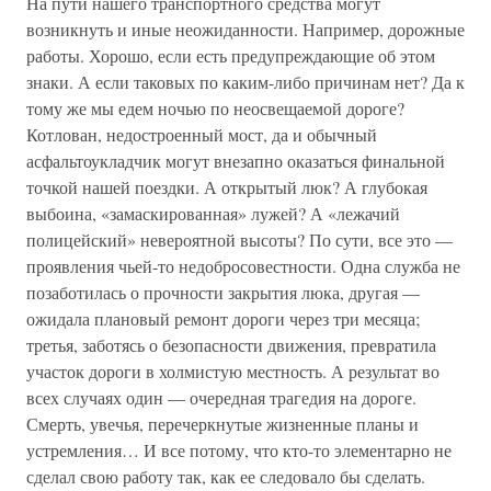
На пути нашего транспортного средства могут
возникнуть и иные неожиданности. Например, дорожные
работы. Хорошо, если есть предупреждающие об этом
знаки. А если таковых по каким-либо причинам нет? Да к
тому же мы едем ночью по неосвещаемой дороге?
Котлован, недостроенный мост, да и обычный
асфальтоукладчик могут внезапно оказаться финальной
точкой нашей поездки. А открытый люк? А глубокая
выбоина, «замаскированная» лужей? А «лежачий
полицейский» невероятной высоты? По сути, все это —
проявления чьей-то недобросовестности. Одна служба не
позаботилась о прочности закрытия люка, другая —
ожидала плановый ремонт дороги через три месяца;
третья, заботясь о безопасности движения, превратила
участок дороги в холмистую местность. А результат во
всех случаях один — очередная трагедия на дороге.
Смерть, увечья, перечеркнутые жизненные планы и
устремления… И все потому, что кто-то элементарно не
сделал свою работу так, как ее следовало бы сделать.