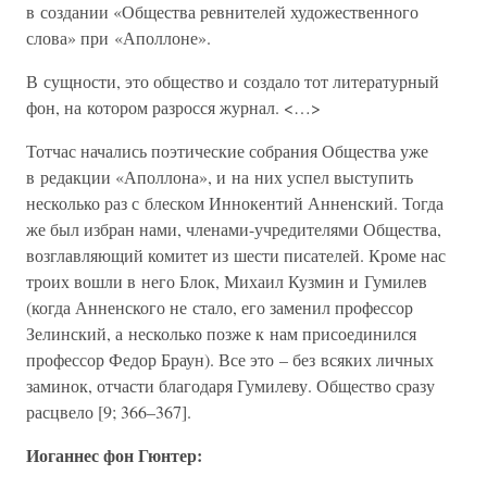
в создании «Общества ревнителей художественного
слова» при «Аполлоне».
В сущности, это общество и создало тот литературный
фон, на котором разросся журнал. <…>
Тотчас начались поэтические собрания Общества уже
в редакции «Аполлона», и на них успел выступить
несколько раз с блеском Иннокентий Анненский. Тогда
же был избран нами, членами-учредителями Общества,
возглавляющий комитет из шести писателей. Кроме нас
троих вошли в него Блок, Михаил Кузмин и Гумилев
(когда Анненского не стало, его заменил профессор
Зелинский, а несколько позже к нам присоединился
профессор Федор Браун). Все это – без всяких личных
заминок, отчасти благодаря Гумилеву. Общество сразу
расцвело [9; 366–367].
Иоганнес фон Гюнтер: