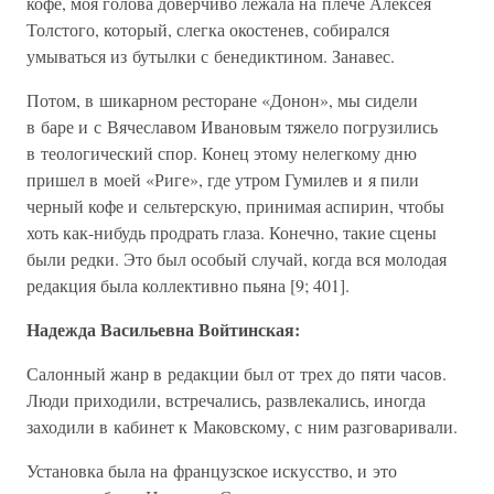
кофе, моя голова доверчиво лежала на плече Алексея
Толстого, который, слегка окостенев, собирался
умываться из бутылки с бенедиктином. Занавес.
Потом, в шикарном ресторане «Донон», мы сидели
в баре и с Вячеславом Ивановым тяжело погрузились
в теологический спор. Конец этому нелегкому дню
пришел в моей «Риге», где утром Гумилев и я пили
черный кофе и сельтерскую, принимая аспирин, чтобы
хоть как-нибудь продрать глаза. Конечно, такие сцены
были редки. Это был особый случай, когда вся молодая
редакция была коллективно пьяна [9; 401].
Надежда Васильевна Войтинская:
Салонный жанр в редакции был от трех до пяти часов.
Люди приходили, встречались, развлекались, иногда
заходили в кабинет к Маковскому, с ним разговаривали.
Установка была на французское искусство, и это