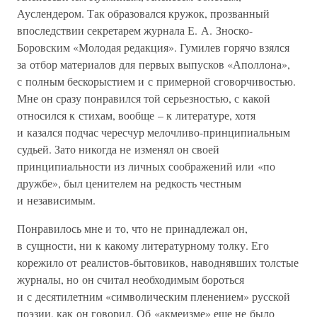
Ауслендером. Так образовался кружок, прозванный
впоследствии секретарем журнала Е. А. Зноско-
Боровским «Молодая редакция». Гумилев горячо взялся
за отбор материалов для первых выпусков «Аполлона»,
с полным бескорыстием и с примерной сговорчивостью.
Мне он сразу понравился той серьезностью, с какой
относился к стихам, вообще – к литературе, хотя
и казался подчас чересчур мелочливо-принципиальным
судьей. Зато никогда не изменял он своей
принципиальности из личных соображений или «по
дружбе», был ценителем на редкость честным
и независимым.
Понравилось мне и то, что не принадлежал он,
в сущности, ни к какому литературному толку. Его
корежило от реалистов-бытовиков, наводнявших толстые
журналы, но он считал необходимым бороться
и с десятилетним «символическим пленением» русской
поэзии, как он говорил. Об «акмеизме» еще не было