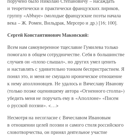
поручено было Николаю Степановичу – насаждать
и теоретически и практически французских лириков,
группу «Abbaye» (молодые французские поэты начала
века – Ж. Ромен, Вильдрак, Мерсеро и др.) [16; 100].
Сергей Константинович Маковский:
Всем нам самоуверенное тщеславие Гумилева только
помогало в общем сотрудничестве. Себя в большинстве
случаев он «плохо слышал», но других умел ценить
и наставлять с удивительно тонким беспристрастием. Я
понял это, и меня не смущало ироническое отношение
к нему аполлоновцев. Не удалось и Вячеславу Иванову
(только позже оценившему автора «Огненного столпа»)
убедить меня не поручать ему в «Аполлоне» «Писем
о русской поэзии». <…>
Несмотря на несогласие с Вячеславом Ивановым
в отношении целей поэзии и самого стиля российского
словотворчества, он принял деятельное участие