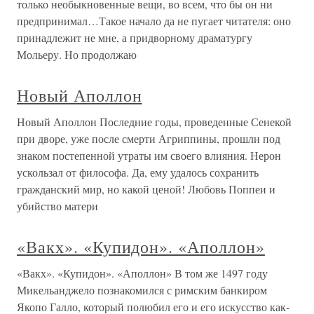
только необыкновенные вещи, во всем, что бы он ни
предпринимал…Такое начало да не пугает читателя: оно
принадлежит не мне, а придворному драматургу
Мольеру. Но продолжаю
Новый Аполлон
Новый Аполлон Последние годы, проведенные Сенекой
при дворе, уже после смерти Агриппины, прошли под
знаком постепенной утраты им своего влияния. Нерон
ускользал от философа. Да, ему удалось сохранить
гражданский мир, но какой ценой! Любовь Поппеи и
убийство матери
«Вакх». «Купидон». «Аполлон»
«Вакх». «Купидон». «Аполлон» В том же 1497 году
Микельанджело познакомился с римским банкиром
Якопо Галло, который полюбил его и его искусство как-