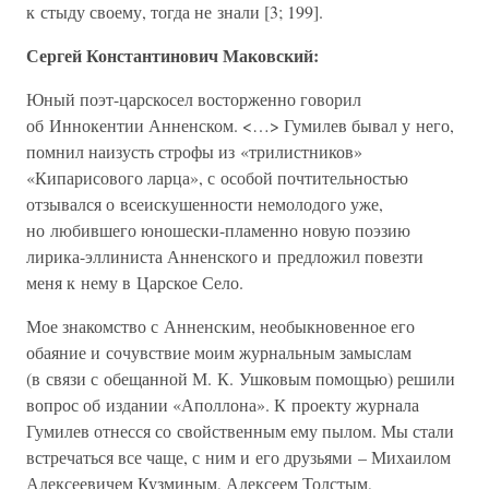
к стыду своему, тогда не знали [3; 199].
Сергей Константинович Маковский:
Юный поэт-царскосел восторженно говорил
об Иннокентии Анненском. <…> Гумилев бывал у него,
помнил наизусть строфы из «трилистников»
«Кипарисового ларца», с особой почтительностью
отзывался о всеискушенности немолодого уже,
но любившего юношески-пламенно новую поэзию
лирика-эллиниста Анненского и предложил повезти
меня к нему в Царское Село.
Мое знакомство с Анненским, необыкновенное его
обаяние и сочувствие моим журнальным замыслам
(в связи с обещанной М. К. Ушковым помощью) решили
вопрос об издании «Аполлона». К проекту журнала
Гумилев отнесся со свойственным ему пылом. Мы стали
встречаться все чаще, с ним и его друзьями – Михаилом
Алексеевичем Кузминым, Алексеем Толстым,