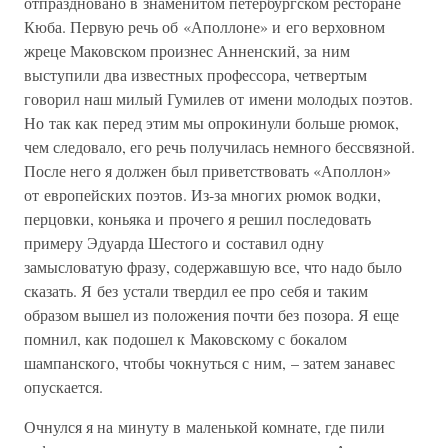
отпраздновано в знаменитом петербургском ресторане
Кюба. Первую речь об «Аполлоне» и его верховном
жреце Маковском произнес Анненский, за ним
выступили два известных профессора, четвертым
говорил наш милый Гумилев от имени молодых поэтов.
Но так как перед этим мы опрокинули больше рюмок,
чем следовало, его речь получилась немного бессвязной.
После него я должен был приветствовать «Аполлон»
от европейских поэтов. Из-за многих рюмок водки,
перцовки, коньяка и прочего я решил последовать
примеру Эдуарда Шестого и составил одну
замысловатую фразу, содержавшую все, что надо было
сказать. Я без устали твердил ее про себя и таким
образом вышел из положения почти без позора. Я еще
помнил, как подошел к Маковскому с бокалом
шампанского, чтобы чокнуться с ним, – затем занавес
опускается.
Очнулся я на минуту в маленькой комнате, где пили