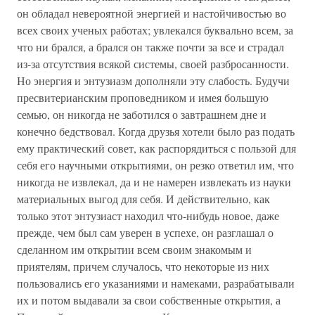
он обладал невероятной энергией и настойчивостью во
всех своих ученых работах; увлекался буквально всем, за
что ни брался, а брался он также почти за все и страдал
из-за отсутствия всякой системы, своей разбросанности.
Но энергия и энтузиазм дополняли эту слабость. Будучи
пресвитерианским проповедником и имея большую
семью, он никогда не заботился о завтрашнем дне и
конечно бедствовал. Когда друзья хотели было раз подать
ему практический совет, как распорядиться с пользой для
себя его научными открытиями, он резко ответил им, что
никогда не извлекал, да и не намерен извлекать из науки
материальных выгод для себя. И действительно, как
только этот энтузиаст находил что-нибудь новое, даже
прежде, чем был сам уверен в успехе, он разглашал о
сделанном им открытии всем своим знакомым и
приятелям, причем случалось, что некоторые из них
пользовались его указаниями и намеками, разрабатывали
их и потом выдавали за свои собственные открытия, а