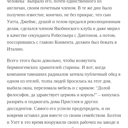
человека” выбрало его, почти единственного из
англичан, своим почетным членом. В те же дни было
получено известие, конечно, не без прикрас, что сын
Уатта, Джеймс, душой и телом предался революционным
делам, сделался членом Якобинского клуба и даже мирил
в качестве секунданта Робеспьера с Дантоном, а потом,
поссорившись с главою Конвента, должен был бежать в
Италию.
Всего этого было довольно, чтобы возмутить
бирмингемских хранителей старины. И вот, когда
компания тамошних радикалов затеяла публичный обед в
одном из отелей, толпа людей бросилась на этот дом,
выбила окна, переломала мебель и с криком: “Долой
философов, да здравствует церковь и король!” – кинулась
разорять и поджигать дома Пристлея и других
диссидентов. Самого его успели предупредить, и он
вовремя оставил дом вместе со своим семейством. Болтон
и Уатт в это время вооружили своих рабочих на заводе и