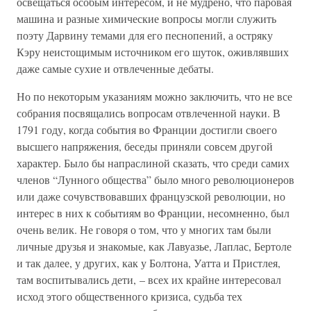
освещаться особым интересом, и не мудрено, что паровая
машина и разные химические вопросы могли служить
поэту Дарвину темами для его песнопений, а остряку
Кэру неистощимым источником его шуток, оживлявших
даже самые сухие и отвлеченные дебаты.
Но по некоторым указаниям можно заключить, что не все
собрания посвящались вопросам отвлеченной науки. В
1791 году, когда события во Франции достигли своего
высшего напряжения, беседы приняли совсем другой
характер. Было бы напраслиной сказать, что среди самих
членов “Лунного общества” было много революционеров
или даже сочувствовавших французской революции, но
интерес в них к событиям во Франции, несомненно, был
очень велик. Не говоря о том, что у многих там были
личные друзья и знакомые, как Лавуазье, Лаплас, Бертоле
и так далее, у других, как у Болтона, Уатта и Пристлея,
там воспитывались дети, – всех их крайне интересовал
исход этого общественного кризиса, судьба тех