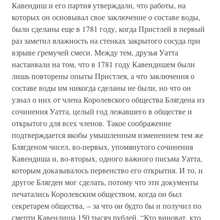
Кавендиш и его партия утверждали, что работы, на
которых он основывал свое заключение о составе воды,
были сделаны еще в 1781 году, когда Пристлей в первый
раз заметил влажность на стенках закрытого сосуда при
взрыве гремучей смеси. Между тем, друзья Уатта
настаивали на том, что в 1781 году Кавендишем были
лишь повторены опыты Пристлея, а что заключения о
составе воды им никогда сделаны не были, но что он
узнал о них от члена Королевского общества Блягдена из
сочинения Уатта, целый год лежавшего в обществе и
открытого для всех членов. Такое соображение
подтверждается якобы умышленным изменением тем же
Блягденом чисел, во-первых, упомянутого сочинения
Кавендиша и, во-вторых, одного важного письма Уатта,
которым доказывалось первенство его открытия. И то, и
другое Блягден мог сделать, потому что эти документы
печатались Королевским обществом, когда он был
секретарем общества, – за что он будто бы и получил по
смерти Кавендиша 150 тысяч рублей. “Кто виноват, кто