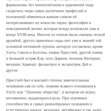
формализма, без чинопочитания и церемоний сюда
сходились люди самых различных профессий и
положений обменяться живым словом об
интересовавших их новостях науки, философии и
повседневной жизни, которые всюду волновали умы в
конце XVIII века. Многие из членов были связаны тесной
дружбой, других привлекал сюда свет ума и знаний той
основной интимной группы, которую составляли, кроме
Уатта, Смола и Болтона, химик Пристлей, другой химик
и большой остряк Кэр, поэт Дарвин, ботаник Витеринг,
механик Эджворт, филантроп и эксцентрик Дей и
другие.
Пристлей был в высшей степени замечательным
человеком сам по себе, помимо всякого отношения к
Уатту или “Лунному обществу”, в котором он играл,
несомненно, выдающуюся роль. При огромных
способностях и самых разнообразных познаниях в
естественных науках, механике, метафизике и так далее,