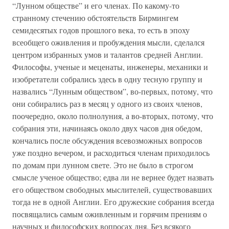
“Лунном обществе” и его членах. По какому-то
странному стечению обстоятельств Бирмингем
семидесятых годов прошлого века, то есть в эпоху
всеобщего оживления и пробуждения мысли, сделался
центром избранных умов и талантов средней Англии.
Философы, ученые и меценаты, инженеры, механики и
изобретатели собрались здесь в одну тесную группу и
назвались “Лунным обществом”, во-первых, потому, что
они собирались раз в месяц у одного из своих членов,
поочередно, около полнолуния, а во-вторых, потому, что
собрания эти, начинаясь около двух часов дня обедом,
кончались после обсуждения всевозможных вопросов
уже поздно вечером, и расходиться членам приходилось
по домам при лунном свете. Это не было в строгом
смысле ученое общество; едва ли не вернее будет назвать
его обществом свободных мыслителей, существовавших
тогда не в одной Англии. Его дружеские собрания всегда
посвящались самым оживленным и горячим прениям о
научных и философских вопросах дня. Без всякого