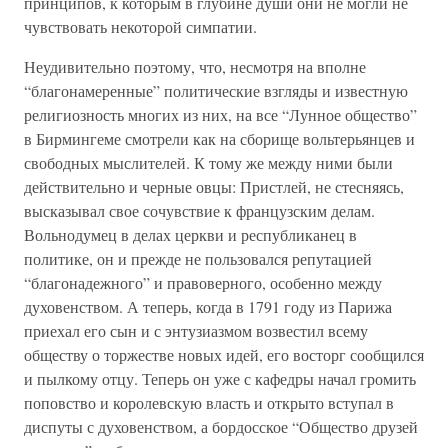
принципов, к которым в глубине души они не могли не
чувствовать некоторой симпатии.
Неудивительно поэтому, что, несмотря на вполне
“благонамеренные” политические взгляды и известную
религиозность многих из них, на все “Лунное общество”
в Бирмингеме смотрели как на сборище вольтерьянцев и
свободных мыслителей. К тому же между ними были
действительно и черные овцы: Пристлей, не стесняясь,
высказывал свое сочувствие к французским делам.
Вольнодумец в делах церкви и республиканец в
политике, он и прежде не пользовался репутацией
“благонадежного” и правоверного, особенно между
духовенством. А теперь, когда в 1791 году из Парижа
приехал его сын и с энтузиазмом возвестил всему
обществу о торжестве новых идей, его восторг сообщился
и пылкому отцу. Теперь он уже с кафедры начал громить
поповство и королевскую власть и открыто вступал в
диспуты с духовенством, а бордосское “Общество друзей