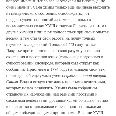
вопрос, имеет ли тепло вес, и отвечали на него: “Да, но
очень малый”. Сама химия только еще начинала выходить
из младенческого состояния, освобождаться от
предрассудочных понятий алхимиков. Только в
восьмидесятых годах XVIII столетия Лавуазье, а потом и
другие химики начинают пользоваться при своих опытах
весами и тем ставят свои работы на почву точных
научных исследований. Только в 1773 году тот же
Лавуазье противопоставляет свою разумную теорию
окисления и восстановления (только еще подозревая о
существовании кислорода, который был открыт как
особый газ Пристлеем в 1774 году) отжившей свой век,
но владевшей еще умами ученых
флогистонной теории
Сталя.
Вода и воздух считались простыми веществами,
которых нельзя разложить. Химия была собранием
отрывочных наблюдений над разными простыми и
сложными веществами, доставшихся ей большею частью
в наследство от алхимиков и не связанных никакими
общими объединяющими принципами. В конце XVIII