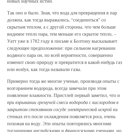
новых научных истин.
Так оно и было. Зная, что вода для превращения в пар
должна, как тогда выражались, “соединиться” со
скрытым теплом, а с другой стороны, что чем больше
видимое тепло пара, тем меньше его скрытое тепло, –
Уатт уже в 1782 году в письме к Болтону высказывает
следующее предположение: при сильном нагревании
водяного пара он, по всей вероятности, совершенно
изменит свою природу и превратится в какой-нибудь газ
или
воздух,
как тогда называли газы.
Примерно тогда же многие ученые, производя опыты с
возгоранием водорода, всегда замечали при этом
появление влажности. Пристлей первый заметил, что и
при взрывании гремучей смеси водорода с кислородом в
закрытом стеклянном сосуде электрической искрой
на
стенках его после охлаждения появляется роса, очень
похожая на воду. Эти опыты повторялись многими
тогдашними английскими и французскими учеными, но