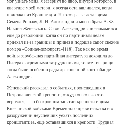
мог узнать меня, я завернул во двор, внутри которого, в
квартире моей матери, я всегда останавливался, когда
приезжал из Кронштадта. На этот раз я застал дома
Семена Рошаля, Л. И. Александри и моего брата А. Ф.
Ильина-Женевского. С тов. Александри я познакомился
еще до революции, когда он по партийным делам
приехал из-за границы и привез в подошве сапог свежие
номера «Социал-демократа»[118]. Так как во время
войны зарубежная партийная литература доходила до
Питера с огромными затруднениями, то все товарищи
тогда были особенно рады драгоценной контрабанде
Александри.
Женевский рассказал о событиях, происшедших в
Петропавловской крепости, откуда он только что
вернулся, — о бескровном занятии крепости и дома
Кшесинской войсками Временного правительства и о
разоружении неуспевших уехать последних
кронштадтцев, еще остававшихся в крепости. Трудная