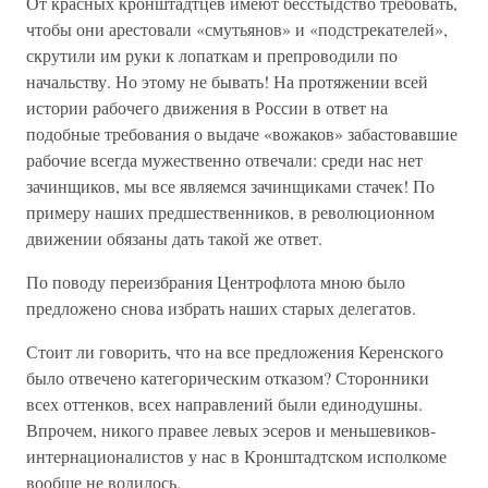
От красных кронштадтцев имеют бесстыдство требовать,
чтобы они арестовали «смутьянов» и «подстрекателей»,
скрутили им руки к лопаткам и препроводили по
начальству. Но этому не бывать! На протяжении всей
истории рабочего движения в России в ответ на
подобные требования о выдаче «вожаков» забастовавшие
рабочие всегда мужественно отвечали: среди нас нет
зачинщиков, мы все являемся зачинщиками стачек! По
примеру наших предшественников, в революционном
движении обязаны дать такой же ответ.
По поводу переизбрания Центрофлота мною было
предложено снова избрать наших старых делегатов.
Стоит ли говорить, что на все предложения Керенского
было отвечено категорическим отказом? Сторонники
всех оттенков, всех направлений были единодушны.
Впрочем, никого правее левых эсеров и меньшевиков-
интернационалистов у нас в Кронштадтском исполкоме
вообще не водилось.