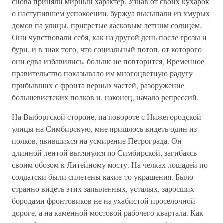
снова приняли мирный характер. Узнав от своих кухарок
о наступившем успокоении, буржуа высыпали из хмурых
домов па улицы, пригретые ласковым летним солнцем.
Они чувствовали себя, как на другой день после грозы и
бури, и в знак того, что социальный потоп, от которого
они едва избавились, больше не повторится, Временное
правительство показывало им многоцветную радугу
прибывших с фронта верных частей, разоружение
большевистских полков и, наконец, начало репрессий.
На Выборгской стороне, па повороте с Нижегородской
улицы на Симбирскую, мне пришлось видеть один из
полков, явившихся на усмирение Петрограда. Он
длинной лентой вытянулся по Симбирской, загибаясь
своим обозом к Литейному мосту. На челках лошадей по-
солдатски были сплетены какие-то украшения. Было
странно видеть этих запыленных, усталых, заросших
бородами фронтовиков не на ухабистой проселочной
дороге, а на каменной мостовой рабочего квартала. Как