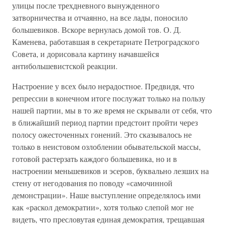
улицы после трехдневного вынужденного
затворничества и отчаянно, на все лады, поносило
большевиков. Вскоре вернулась домой тов. О. Д.
Каменева, работавшая в секретариате Петроградского
Совета, и дорисовала картину начавшейся
антибольшевистской реакции.
Настроение у всех было нерадостное. Предвидя, что
репрессии в конечном итоге послужат только на пользу
нашей партии, мы в то же время не скрывали от себя, что
в ближайший период партии предстоит пройти через
полосу ожесточенных гонений. Это сказывалось не
только в неистовом озлоблении обывательской массы,
готовой растерзать каждого большевика, но и в
настроении меньшевиков и эсеров, буквально лезших на
стену от негодования по поводу «самочинной
демонстрации». Наше выступление определялось ими
как «раскол демократии», хотя только слепой мог не
видеть, что пресловутая единая демократия, трещавшая