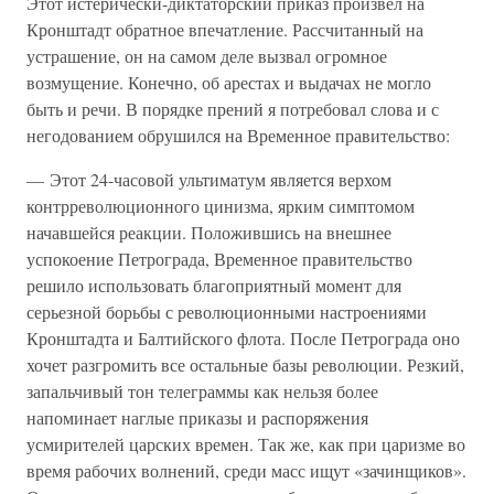
Этот истерически-диктаторский приказ произвел на
Кронштадт обратное впечатление. Рассчитанный на
устрашение, он на самом деле вызвал огромное
возмущение. Конечно, об арестах и выдачах не могло
быть и речи. В порядке прений я потребовал слова и с
негодованием обрушился на Временное правительство:
— Этот 24-часовой ультиматум является верхом
контрреволюционного цинизма, ярким симптомом
начавшейся реакции. Положившись на внешнее
успокоение Петрограда, Временное правительство
решило использовать благоприятный момент для
серьезной борьбы с революционными настроениями
Кронштадта и Балтийского флота. После Петрограда оно
хочет разгромить все остальные базы революции. Резкий,
запальчивый тон телеграммы как нельзя более
напоминает наглые приказы и распоряжения
усмирителей царских времен. Так же, как при царизме во
время рабочих волнений, среди масс ищут «зачинщиков».