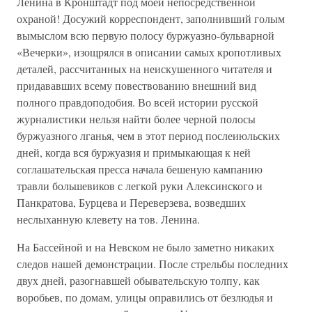
Ленина в Кронштадт под моей непосредственной
охраной! Досужий корреспондент, заполнивший голым
вымыслом всю первую полосу буржуазно-бульварной
«Вечерки», изощрялся в описании самых кропотливых
деталей, рассчитанных на неискушенного читателя и
придававших всему повествованию внешний вид
полного правдоподобия. Во всей истории русской
журналистики нельзя найти более черной полосы
буржуазного лганья, чем в этот период послеиюльских
дней, когда вся буржуазия и примыкающая к ней
соглашательская пресса начала бешеную кампанию
травли большевиков с легкой руки Алексинского и
Панкратова, Бурцева и Переверзева, возведших
неслыханную клевету на тов. Ленина.
На Бассейной и на Невском не было заметно никаких
следов нашей демонстрации. После стрельбы последних
двух дней, разогнавшей обывательскую толпу, как
воробьев, по домам, улицы оправились от безлюдья и