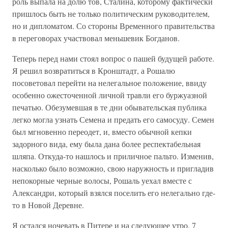
роль выпала на долю тов, Сталина, которому фактически
пришлось быть не только политическим руководителем,
но и дипломатом. Со стороны Временного правительства
в переговорах участвовал меньшевик Богданов.
Теперь перед нами стоял вопрос о пашей будущей работе.
Я решил возвратиться в Кронштадт, а Рошалю
посоветовал перейти на нелегальное положение, ввиду
особенно ожесточенной личной травли его буржуазной
печатью. Обезумевшая в те дни обывательская публика
легко могла узнать Семена и предать его самосуду. Семен
был мгновенно переодет, и, вместо обычной кепки
задорного вида, ему была дана более респектабельная
шляпа. Откуда-то нашлось и приличное пальто. Изменив,
насколько было возможно, свою наружность и пригладив
непокорные черные волосы, Рошаль уехал вместе с
Александри, который взялся поселить его нелегально где-
то в Новой Деревне.
Я остался ночевать в Питере и на следующее утро, 7