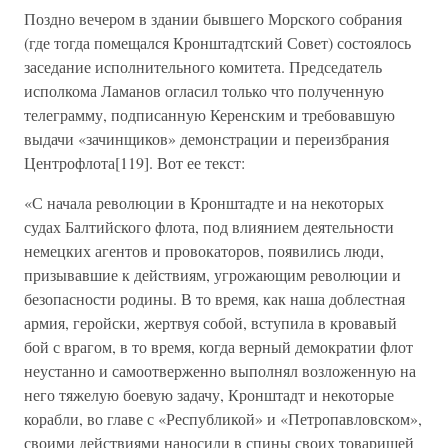
Поздно вечером в здании бывшего Морского собрания
(где тогда помещался Кронштадтский Совет) состоялось
заседание исполнительного комитета. Председатель
исполкома Ламанов огласил только что полученную
телеграмму, подписанную Керенским и требовавшую
выдачи «зачинщиков» демонстрации и переизбрания
Центрофлота[119]. Вот ее текст:
«С начала революции в Кронштадте и на некоторых
судах Балтийского флота, под влиянием деятельности
немецких агентов и провокаторов, появились люди,
призывавшие к действиям, угрожающим революции и
безопасности родины. В то время, как наша доблестная
армия, геройски, жертвуя собой, вступила в кровавый
бой с врагом, в то время, когда верный демократии флот
неустанно и самоотверженно выполнял возложенную на
него тяжелую боевую задачу, Кронштадт и некоторые
корабли, во главе с «Республикой» и «Петропавловском»,
своими действиями наносили в спины своих товарищей