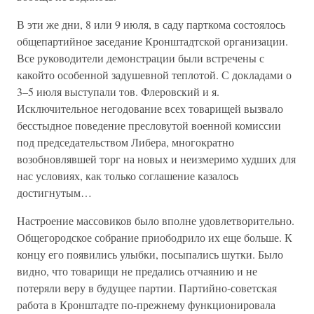
В эти же дни, 8 или 9 июля, в саду парткома состоялось
общепартийное заседание Кронштадтской организации.
Все руководители демонстрации были встречены с
какойто особенной задушевной теплотой. С докладами о
3–5 июля выступали тов. Флеровский и я.
Исключительное негодование всех товарищей вызвало
бесстыдное поведение пресловутой военной комиссии
под председательством Либера, многократно
возобновлявшей торг на новых и неизмеримо худших для
нас условиях, как только соглашение казалось
достигнутым…
Настроение массовиков было вполне удовлетворительно.
Общегородское собрание приободрило их еще больше. К
концу его появились улыбки, посыпались шутки. Было
видно, что товарищи не предались отчаянию и не
потеряли веру в будущее партии. Партийно-советская
работа в Кронштадте по-прежнему функционировала