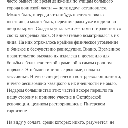
часто бывает но время движения по улицам большого
города воинской части — полк вдруг остановился.
Может быть, впереди что-нибудь препятствовало
шествию, а может быть, передние ряды уже входили во
двор казармы. Солдаты усталыми жестами стирали пот со
своих загорелых лбов. Я внимательно всматривался в их
лица. На них отражалось крайнее физическое утомление
и близкое к бесчувствию равнодушие. Видно, Временное
правительство вызвало их издалека и доставило для
борьбы с большевистской крамолой в самом срочном
порядке. Это были типичные рядовые, солдаты-
массовики. Ничего специфически контрреволюционного,
ничего бесшабашно-казацкого в их внешности не было.
Недаром большинство этих частей вскоре перешло па
нашу сторону и приняло участие в Октябрьской
революции, целиком растворившись в Питерском
гарнизоне.
На виду у солдат, среди которых никто, разумеется, не