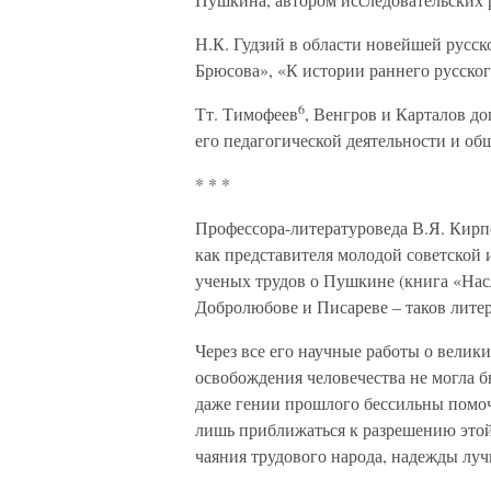
Н.К. Гудзий в области новейшей русс
Брюсова», «К истории раннего русског
6
Тт. Тимофеев
, Венгров и Карталов д
его педагогической деятельности и об
* * *
Профессора-литературоведа В.Я. Кирп
как представителя молодой советской
ученых трудов о Пушкине (книга «На
Добролюбове и Писареве – таков лите
Через все его научные работы о велик
освобождения человечества не могла бы
даже гении прошлого бессильны помочь
лишь приближаться к разрешению этой
чаяния трудового народа, надежды лу