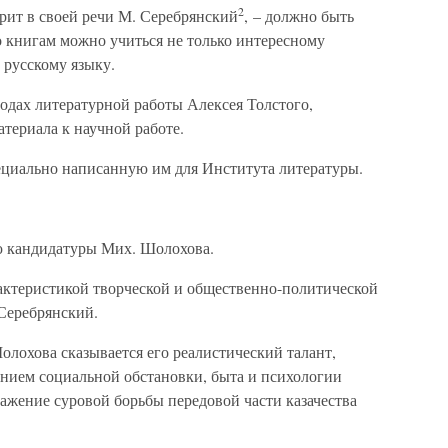
2
орит в своей речи М. Серебрянский
, – должно быть
о книгам можно учиться не только интересному
 русскому языку.
одах литературной работы Алексея Толстого,
атериала к научной работе.
ециально написанную им для Института литературы.
ю кандидатуры Мих. Шолохова.
актеристикой творческой и общественно-политической
Серебрянский.
лохова сказывается его реалистический талант,
анием социальной обстановки, быта и психологии
ажение суровой борьбы передовой части казачества