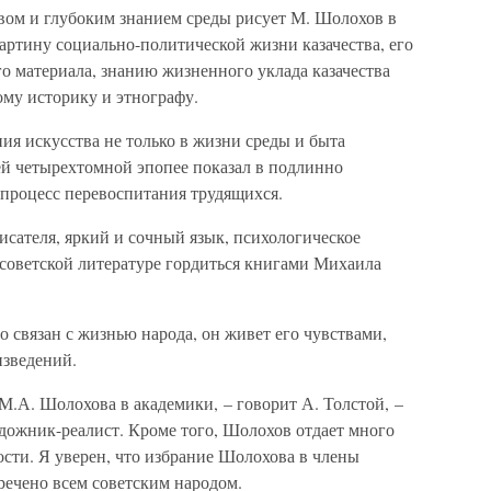
ом и глубоким знанием среды рисует М. Шолохов в
ртину социально-политической жизни казачества, его
о материала, знанию жизненного уклада казачества
ому историку и этнографу.
ия искусства не только в жизни среды и быта
оей четырехтомной эпопее показал в подлинно
процесс перевоспитания трудящихся.
сателя, яркий и сочный язык, психологическое
т советской литературе гордиться книгами Михаила
о связан с жизнью народа, он живет его чувствами,
изведений.
М.А. Шолохова в академики, – говорит А. Толстой, –
дожник-реалист. Кроме того, Шолохов отдает много
сти. Я уверен, что избрание Шолохова в члены
речено всем советским народом.