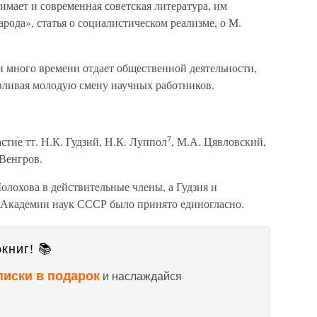
имает и современная советская литература, им
рода», статья о социалистическом реализме, о М.
н много времени отдает общественной деятельности,
авливая молодую смену научных работников.
7
тие тт. Н.К. Гудзий, Н.К. Луппол
, М.А. Цявловский,
Венгров.
лохова в действительные члены, а Гудзия и
 Академии наук СССР было принято единогласно.
книг! 📚
писки в подарок
и наслаждайся