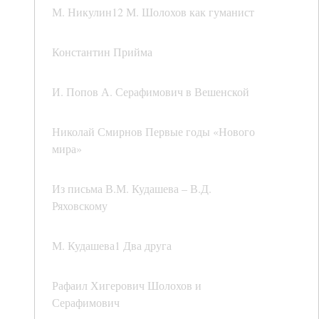
М. Никулин12 М. Шолохов как гуманист
Константин Прийма
И. Попов А. Серафимович в Вешенской
Николай Смирнов Первые годы «Нового
мира»
Из письма В.М. Кудашева – В.Д.
Ряховскому
М. Кудашева1 Два друга
Рафаил Хигерович Шолохов и
Серафимович