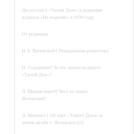
Дискуссия о «Тихом Доне» в редакции
журнала «На подъеме» в 1930 году
От редакции
H.Л. Янчевский1 Реакционная романтика
Н. Сидоренко7 За что пропагандирует
«Тихий Дон»?
Л. Шемшелевич9 Чего не понял
Янчевский?
Д. Мазнин11 Об идее «Тихого Дона» и
левом загибе т. Янчевского[2]