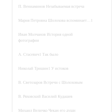
П. Вениаминов Незабываемая встреча
Мария Петровна Шолохова вспоминает…1
Иван Молчанов История одной
фотографии
А. Стасевич1 Так было
Николай Тришин1 У истоков
В. Светозаров Встречи с Шолоховым
В. Ряховский Василий Кудашев
Михаил Величко Чекан его души