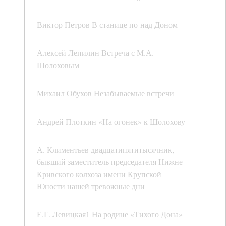
Виктор Петров В станице по-над Доном
Алексей Лепилин Встреча с М.А.
Шолоховым
Михаил Обухов Незабываемые встречи
Андрей Плоткин «На огонек» к Шолохову
А. Климентьев двадцатипятитысячник,
бывший заместитель председателя Нижне-
Кривского колхоза имени Крупской
Юности нашей тревожные дни
Е.Г. Левицкая1 На родине «Тихого Дона»