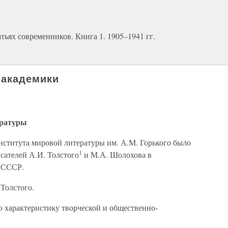
ьях современников. Книга 1. 1905–1941 гг.
 академики
ературы
нститута мировой литературы им. А.М. Горького было
1
сателей А.И. Толстого
и М.А. Шолохова в
 СССР.
Толстого.
ю характеристику творческой и общественно-