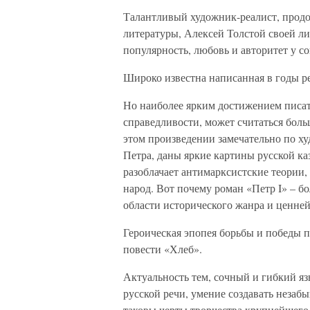
Талантливый художник-реалист, прод
литературы, Алексей Толстой своей л
популярность, любовь и авторитет у со
Широко известна написанная в годы р
Но наиболее ярким достижением писате
справедливости, может считаться бол
этом произведении замечательно по ху
Петра, даны яркие картины русской к
разоблачает антимарксистские теории
народ. Вот почему роман «Петр I» – 
области исторического жанра и ценней
Героическая эпопея борьбы и победы 
повести «Хлеб».
Актуальность тем, сочный и гибкий яз
русской речи, умение создавать незаб
таковы черты творчества крупнейшего 