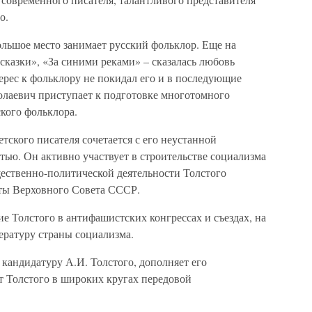
о.
ольшое место занимает русский фольклор. Еще на
сказки», «За синими реками» – сказалась любовь
ерес к фольклору не покидал его и в последующие
олаевич приступает к подготовке многотомного
ского фольклора.
тского писателя сочетается с его неустанной
ью. Он активно участвует в строительстве социализма
щественно-политической деятельности Толстого
аты Верховного Совета СССР.
ие Толстого в антифашистских конгрессах и съездах, на
ературу страны социализма.
кандидатуру А.И. Толстого, дополняет его
т Толстого в широких кругах передовой