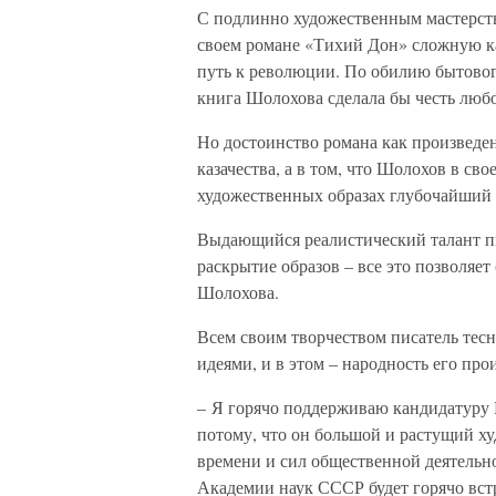
С подлинно художественным мастерств
своем романе «Тихий Дон» сложную ка
путь к революции. По обилию бытовог
книга Шолохова сделала бы честь люб
Но достоинство романа как произведен
казачества, а в том, что Шолохов в св
художественных образах глубочайший 
Выдающийся реалистический талант пи
раскрытие образов – все это позволяе
Шолохова.
Всем своим творчеством писатель тесн
идеями, и в этом – народность его про
– Я горячо поддерживаю кандидатуру 
потому, что он большой и растущий ху
времени и сил общественной деятельно
Академии наук СССР будет горячо вст