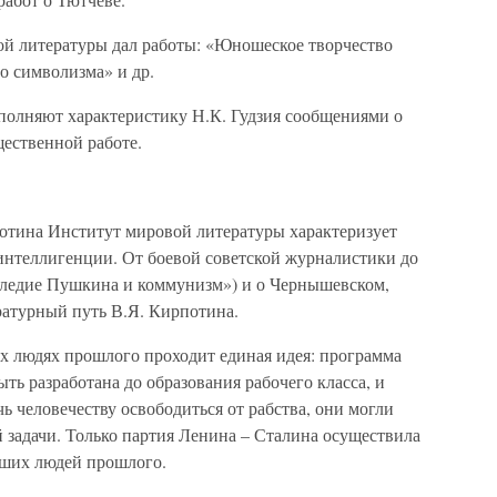
кой литературы дал работы: «Юношеское творчество
о символизма» и др.
ополняют характеристику Н.К. Гудзия сообщениями о
щественной работе.
отина Институт мировой литературы характеризует
 интеллигенции. От боевой советской журналистики до
следие Пушкина и коммунизм») и о Чернышевском,
ратурный путь В.Я. Кирпотина.
их людях прошлого проходит единая идея: программа
ть разработана до образования рабочего класса, и
 человечеству освободиться от рабства, они могли
 задачи. Только партия Ленина – Сталина осуществила
чших людей прошлого.