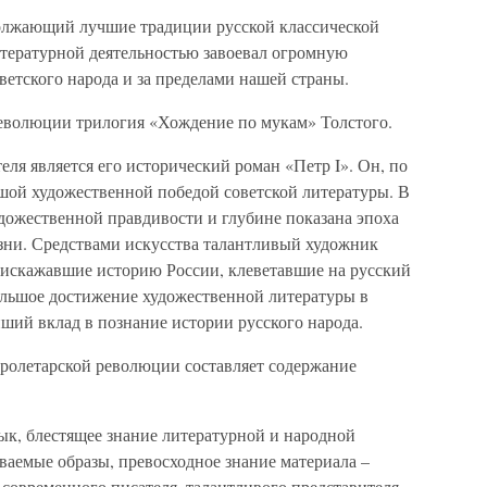
олжающий лучшие традиции русской классической
итературной деятельностью завоевал огромную
ветского народа и за пределами нашей страны.
еволюции трилогия «Хождение по мукам» Толстого.
ля является его исторический роман «Петр I». Он, по
ьшой художественной победой советской литературы. В
дожественной правдивости и глубине показана эпоха
азни. Средствами искусства талантливый художник
, искажавшие историю России, клеветавшие на русский
большое достижение художественной литературы в
ший вклад в познание истории русского народа.
пролетарской революции составляет содержание
ык, блестящее знание литературной и народной
ываемые образы, превосходное знание материала –
современного писателя, талантливого представителя