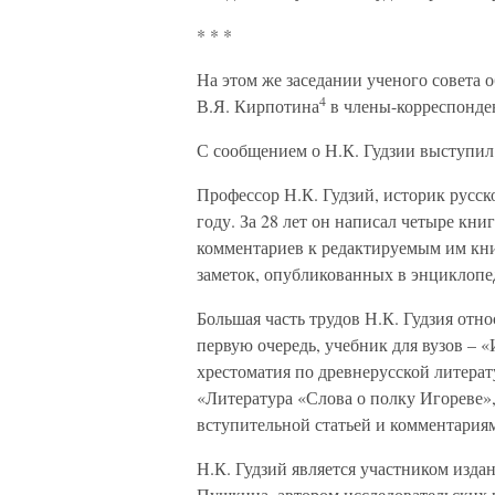
* * *
На этом же заседании ученого совета 
4
В.Я. Кирпотина
в члены-корреспонде
С сообщением о Н.К. Гудзии выступи
Профессор Н.К. Гудзий, историк русск
году. За 28 лет он написал четыре кни
комментариев к редактируемым им книг
заметок, опубликованных в энциклопе
Большая часть трудов Н.К. Гудзия отно
первую очередь, учебник для вузов – 
хрестоматия по древнерусской литерат
«Литература «Слова о полку Игореве»,
вступительной статьей и комментария
Н.К. Гудзий является участником изда
Пушкина, автором исследовательских 