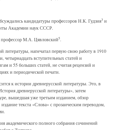
3
обсуждались кандидатуры профессоров Н.К. Гудзия
и
нты Академии наук СССР.
5
л профессор М.А. Цявловский
.
ой литературы, напечатал первую свою работу в 1910
ги, четырнадцать вступительных статей и
ам и 55 больших статей, не считая рецензий и
диях и периодической печати.
сится к истории древнерусской литературы. Это, в
«История древнерусской литературы», затем
уре, вышедшая уже третьим изданием, обзор
 издание текста «Слова» с прозаическим переводом,
ми.
ния академического полного собрания сочинений
работ о Тютчеве.