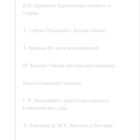
В.Н. Запевалов Первоистоки личности и
судьбы
А. Сергин Шолохова с детства люблю…
Т. Мрыхин Из моих воспоминаний
П. Чукарин Ученик богучарской гимназии
Наша воскресная страница
Г. К. Подтыкайло, врач тубдиспансера I.
Гимназические годы
А. Никонков II. М.А. Шолохов в Богучаре