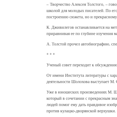
– Творчество Алексея Толстого, – гов
школой для молодых писателей. По ег
построению сюжета, но и прекрасному
К. Дживилегов останавливается на мет
приравнивая ее по глубине изучения м
А. Толстой прочел автобиографию, сп
* * *
Ученый совет переходит к обсуждени
От имени Института литературы с хар
деятельности Шолохова выступает М. 
Уже в юношеских произведениях М. Шо
который в сочетании с прекрасным зн
людей помог ему дать правдивое изобр
против кулацко-дворянской верхушки.