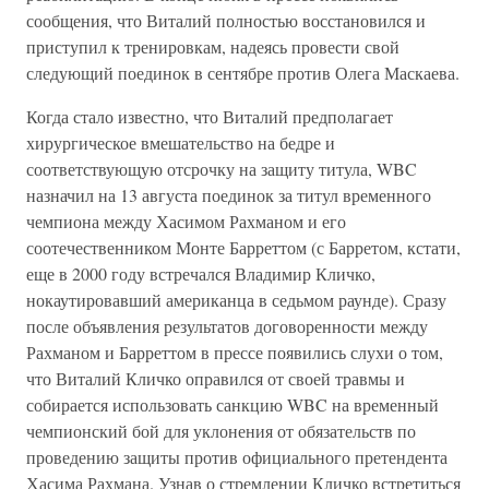
сообщения, что Виталий полностью восстановился и
приступил к тренировкам, надеясь провести свой
следующий поединок в сентябре против Олега Маскаева.
Когда стало известно, что Виталий предполагает
хирургическое вмешательство на бедре и
соответствующую отсрочку на защиту титула, WBC
назначил на 13 августа поединок за титул временного
чемпиона между Хасимом Рахманом и его
соотечественником Монте Барреттом (с Барретом, кстати,
еще в 2000 году встречался Владимир Кличко,
нокаутировавший американца в седьмом раунде). Сразу
после объявления результатов договоренности между
Рахманом и Барреттом в прессе появились слухи о том,
что Виталий Кличко оправился от своей травмы и
собирается использовать санкцию WBC на временный
чемпионский бой для уклонения от обязательств по
проведению защиты против официального претендента
Хасима Рахмана. Узнав о стремлении Кличко встретиться