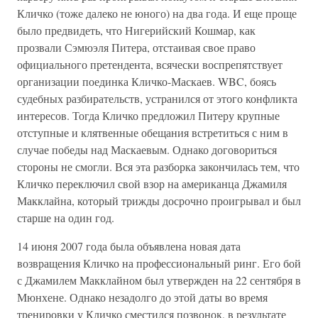
Кличко (тоже далеко не юного) на два года. И еще проще
было предвидеть, что Нигерийский Кошмар, как
прозвали Сэмюэля Питера, отстаивая свое право
официального претендента, всячески воспрепятствует
организации поединка Кличко-Маскаев. WBC, боясь
судебных разбирательств, устранился от этого конфликта
интересов. Тогда Кличко предложил Питеру крупные
отступные и клятвенные обещания встретиться с ним в
случае победы над Маскаевым. Однако договориться
стороны не смогли. Вся эта разборка закончилась тем, что
Кличко переключил свой взор на американца Джамиля
Макклайна, который трижды досрочно проигрывал и был
старше на один год.
14 июня 2007 года была объявлена новая дата
возвращения Кличко на профессиональный ринг. Его бой
с Джамилем Макклайном был утвержден на 22 сентября в
Мюнхене. Однако незадолго до этой даты во время
тренировки у Кличко сместился позвонок, в результате