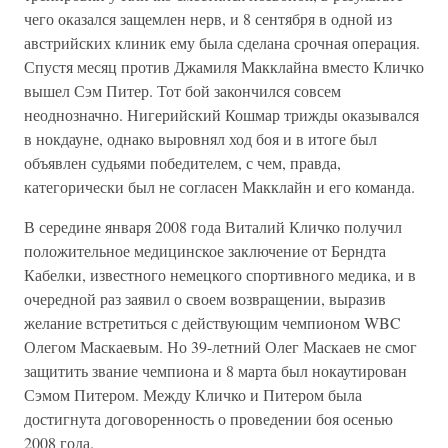
чего оказался защемлен нерв, и 8 сентября в одной из
австрийских клиник ему была сделана срочная операция.
Спустя месяц против Джамиля Макклайна вместо Кличко
вышел Сэм Питер. Тот бой закончился совсем
неоднозначно. Нигерийский Кошмар трижды оказывался
в нокдауне, однако выровнял ход боя и в итоге был
объявлен судьями победителем, с чем, правда,
категорически был не согласен Макклайн и его команда.
В середине января 2008 года Виталий Кличко получил
положительное медицинское заключение от Берндта
Кабелки, известного немецкого спортивного медика, и в
очередной раз заявил о своем возвращении, выразив
желание встретиться с действующим чемпионом WBC
Олегом Маскаевым. Но 39-летний Олег Маскаев не смог
защитить звание чемпиона и 8 марта был нокаутирован
Сэмом Питером. Между Кличко и Питером была
достигнута договоренность о проведении боя осенью
2008 года.