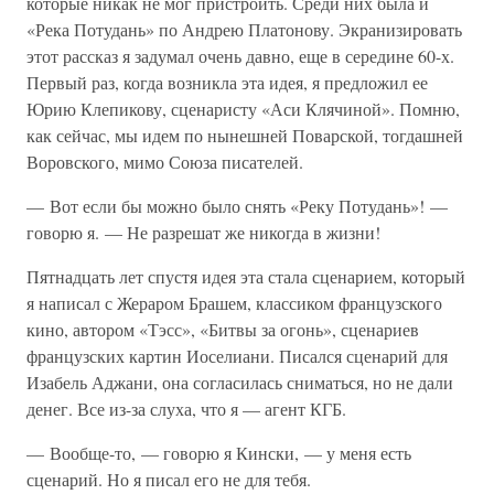
которые никак не мог пристроить. Среди них была и
«Река Потудань» по Андрею Платонову. Экранизировать
этот рассказ я задумал очень давно, еще в середине 60-х.
Первый раз, когда возникла эта идея, я предложил ее
Юрию Клепикову, сценаристу «Аси Клячиной». Помню,
как сейчас, мы идем по нынешней Поварской, тогдашней
Воровского, мимо Союза писателей.
— Вот если бы можно было снять «Реку Потудань»! —
говорю я. — Не разрешат же никогда в жизни!
Пятнадцать лет спустя идея эта стала сценарием, который
я написал с Жераром Брашем, классиком французского
кино, автором «Тэсс», «Битвы за огонь», сценариев
французских картин Иоселиани. Писался сценарий для
Изабель Аджани, она согласилась сниматься, но не дали
денег. Все из-за слуха, что я — агент КГБ.
— Вообще-то, — говорю я Кински, — у меня есть
сценарий. Но я писал его не для тебя.