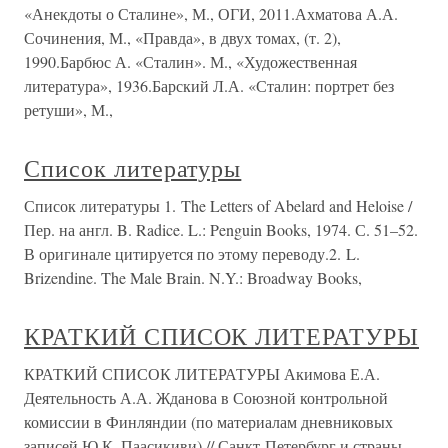
«Анекдоты о Сталине», М., ОГИ, 2011.Ахматова А.А.
Сочинения, М., «Правда», в двух томах, (т. 2),
1990.Барбюс А. «Сталин». М., «Художественная
литература», 1936.Барский Л.А. «Сталин: портрет без
ретуши», М.,
Список литературы
Список литературы 1. The Letters of Abelard and Heloise /
Пер. на англ. B. Radice. L.: Penguin Books, 1974. С. 51–52.
В оригинале цитируется по этому переводу.2. L.
Brizendine. The Male Brain. N.Y.: Broadway Books,
КРАТКИЙ СПИСОК ЛИТЕРАТУРЫ
КРАТКИЙ СПИСОК ЛИТЕРАТУРЫ Акимова Е.А.
Деятельность А.А. Жданова в Союзной контрольной
комиссии в Финляндии (по материалам дневниковых
записей Ю.К. Паасикиви) // Санкт-Петербург и страны