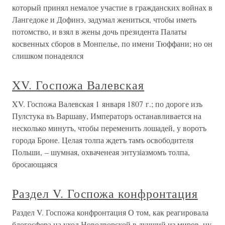
который принял немалое участие в гражданских войнах в
Лангедоке и Дофинэ, задумал жениться, чтобы иметь
потомство, и взял в жены дочь президента Палаты
косвенных сборов в Монпелье, по имени Тюффани; но он
слишком понадеялся
XV. Госпожа Валевская
XV. Госпожа Валевская 1 января 1807 г.; по дороге изъ
Пулстука въ Варшаву, Императоръ останавливается на
несколько минутъ, чтобы переменить лошадей, у воротъ
города Броне. Целая толпа ждетъ тамъ освободителя
Польши, – шумная, охваченеая энтузіазмомъ толпа,
бросающаяся
Раздел V. Госпожа конфронтация
Раздел V. Госпожа конфронтация О том, как реагировала
блогосфера на уход Новодворской в лучший из миров, ну