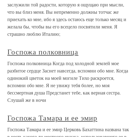
заслужили той радости, которую я ощущаю при мысли,
что вы близ меня. Вы непременно должны тотчас же
приехать ко мне, ибо я здесь остаюсь еще только месяц и
желала бы, чтобы вы его всецело посвятили меня. Я
страшно люблю Италию;
Госпожа полковница
Госпожа полковница Когда под холодной землей мое
разбитое сердце Заснет навсегда, вспомни обо мне. Когда
одинокий цветок на моей могиле Тихо раскроется,
вспомни обо мне. Я не увижу тебя более, но моя
бессмертная душа Предстанет тебе, как верная сестра.
Слушай же в ночи
Госпожа Тамара и ее эмир
Госпожа Тамара и ее эмир Церковь Бахаттина названа так
в честь какого-то местного чудака, использовавшего ее в