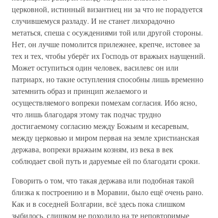
церковной, истинный византиец ни за что не порадуется
случившемуся разладу. И не станет лихорадочно
метаться, спеша с осуждениями той или другой стороны.
Нет, он лучше помолится прилежнее, крепче, истовее за
тех и тех, чтобы уберёг их Господь от вражьих наущений.
Может оступиться один человек, василевс он или
патриарх, но такие оступления способны лишь временно
затемнить образ и принцип желаемого и
осуществляемого вопреки помехам согласия. Ибо ясно,
что лишь благодаря этому так подчас трудно
достигаемому согласию между Божьим и кесаревым,
между церковью и миром первая на земле христианская
держава, вопреки вражьим козням, из века в век
соблюдает свой путь и даруемые ей по благодати сроки.
Говорить о том, что такая держава или подобная такой
близка к построению и в Моравии, было ещё очень рано.
Как и в соседней Болгарии, всё здесь пока слишком
зыбилось, слишком не походило на те неповторимые