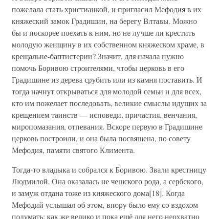
пожелала стать христианкой, и пригласил Мефодия в их
княжеский замок Градишин, на берегу Влтавы. Можно
бы и поскорее поехать к ним, но не лучше ли крестить
молодую женщину в их собственном княжеском храме, в
крещальне-баптистерии? Значит, для начала нужно
помочь Боривою строителями, чтобы церковь в его
Градишине из дерева срубить или из камня поставить. И
тогда начнут открываться для молодой семьи и для всех,
кто им пожелает последовать, великие смыслы идущих за
крещением таинств — исповеди, причастия, венчания,
миропомазания, отпевания. Вскоре первую в Градишине
церковь построили, и она была посвящена, по совету
Мефодия, памяти святого Климента.
Тогда-то владыка и собрался к Боривою. Звали крестницу
Людмилой. Она оказалась не чешского рода, а сербского,
и замуж отдана тоже из княжеского дома[18]. Когда
Мефодий услышал об этом, впору было ему со вздохом
подумать: как же велико и пока ещё для него неохватно