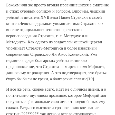
Божьем или же просто вгонял провинившихся в смятение
и страх суровым обликом и голосом. Впрочем, чешский
учёный и писатель XVII века Павел Странски в своей
книге «Чешская держава» упоминает имя Страхота как
вполне официальное: «епископ греческого
вероисповедания Страхота, т. е. Метудиус или
Методиус». Как одного из создателей чешской церкви
упоминает Страхоту-Методиуса и более известный
современник Странского Ян Амос Коменский. Уже
недавно в среде болгарских учёных возникло
предположение, что Страхота — мирское имя Мефодия,
данное ему от рождения. А это подтверждает, что братья
будто бы были не греки, а болгарские славяне[19].
И всё же речь, скорее всего, идёт не о личном имени, а о
почтительно-шутливом прозвище, которое Мефодий мог
получить ещё в молодые свои лета от подчинённых ему
славян. Ведь его высокое и грозное воинское звание
стратиг (?????????) так легко и весело отражалось в