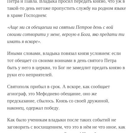
Петра и Павла. Владыка просил передать князю, что уж в
такой-то день негоже пропустить службу на родном языке
в храме Господнем:
«Аще ми ся обещаеши на святыи Петров день с вой
своими сотворити у мене, вероую в Бога, яко предати ти
имать я вскоре».
Иными словами, владыка повязал князя условием: если
тот обещает со своими воинами в день святого Петра
быть у него в церкви, то Бог не замедлит предать князю в
руки его неприятелей.
Святополк прибыл в срок. А вскоре, как сообщает
агиограф, это Мефодиево обещание, оно же
предсказание, сбылось. Князь со своей дружиной,
наконец, одержал победу.
Как было ученикам владыки после таких событий не
заговорить с восхищением, что это в нём не что иное, как