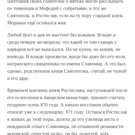
Шептания своих гонителей о мятеже могли расслышать
по темницам и Мефодий с собратьями, и тот же
Святополк, и Ростислав, если на ту пору старший князь
Моравии ещё оставался жив.
Любой бунт и дня не выстоит без вожаков. Вскоре и
среди немцев заговорили, что какой-то там главарь у
варваров всё же выискался. Но не купец, не князёк, не
воевода. В вожди произвели, вроде бы даже без его воли,
нитранского священника по имени Славомир. А это был,
однако, родственник князя Святополка, считай, не чужой
и его дяде.
Временем кончины князя Ростислава, наступившей после
его ослепления в баварском монастыре, принято считать
позднюю осень 870 года. А начало восстания обычно
относят уже к следующему, 871 году. Останься Ростислав
в живых до этой поры, долети до его узилища весть о
нежданной отваге Славомира, об отчаянной решимости
моравской «простой чади», он бы, пожалуй, хоть