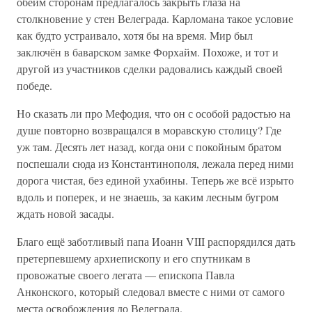
обеим сторонам предлагалось закрыть глаза на
столкновение у стен Велеграда. Карломана такое условие
как будто устраивало, хотя бы на время. Мир был
заключён в баварском замке Форхайм. Похоже, и тот и
другой из участников сделки радовались каждый своей
победе.
Но сказать ли про Мефодия, что он с особой радостью на
душе повторно возвращался в моравскую столицу? Где
уж там. Десять лет назад, когда они с покойным братом
поспешали сюда из Константинополя, лежала перед ними
дорога чистая, без единой ухабины. Теперь же всё изрыто
вдоль и поперек, и не знаешь, за каким лесным бугром
ждать новой засады.
Благо ещё заботливый папа Иоанн VIII распорядился дать
претерпевшему архиепископу и его спутникам в
провожатые своего легата — епископа Павла
Анконского, который следовал вместе с ними от самого
места освобождения до Велеграда.