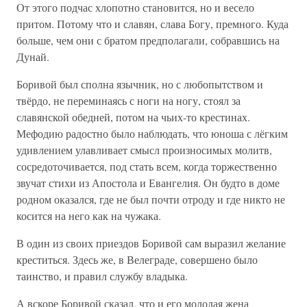
От этого подчас хлопотно становится, но и весело
притом. Потому что и славян, слава Богу, премного. Куда
больше, чем они с братом предполагали, собравшись на
Дунай.
Боривой был сполна язычник, но с любопытством и
твёрдо, не переминаясь с ноги на ногу, стоял за
славянской обедней, потом на чьих-то крестинах.
Мефодию радостно было наблюдать, что юноша с лёгким
удивлением улавливает смысл произносимых молитв,
сосредоточивается, под стать всем, когда торжественно
звучат стихи из Апостола и Евангелия. Он будто в доме
родном оказался, где не был почти отроду и где никто не
косится на него как на чужака.
В один из своих приездов Боривой сам выразил желание
креститься. Здесь же, в Велеграде, совершено было
таинство, и правил службу владыка.
А вскоре Боривой сказал, что и его молодая жена