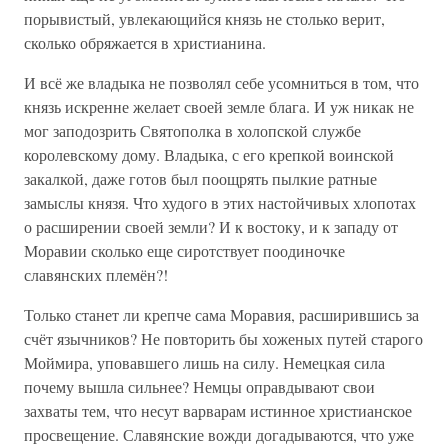
порывистый, увлекающийся князь не столько верит,
сколько обряжается в христианина.
И всё же владыка не позволял себе усомниться в том, что
князь искренне желает своей земле блага. И уж никак не
мог заподозрить Святополка в холопской службе
королевскому дому. Владыка, с его крепкой воинской
закалкой, даже готов был поощрять пылкие ратные
замыслы князя. Что худого в этих настойчивых хлопотах
о расширении своей земли? И к востоку, и к западу от
Моравии сколько еще сиротствует поодиночке
славянских племён?!
Только станет ли крепче сама Моравия, расширившись за
счёт язычников? Не повторить бы хоженых путей старого
Моймира, уповавшего лишь на силу. Немецкая сила
почему вышла сильнее? Немцы оправдывают свои
захваты тем, что несут варварам истинное христианское
просвещение. Славянские вожди догадываются, что уже