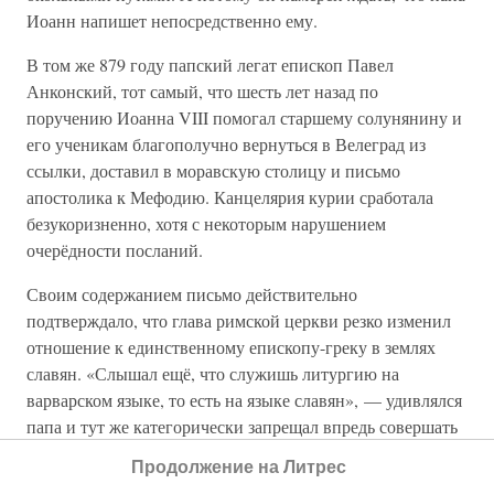
Иоанн напишет непосредственно ему.
В том же 879 году папский легат епископ Павел
Анконский, тот самый, что шесть лет назад по
поручению Иоанна VIII помогал старшему солунянину и
его ученикам благополучно вернуться в Велеград из
ссылки, доставил в моравскую столицу и письмо
апостолика к Мефодию. Канцелярия курии сработала
безукоризненно, хотя с некоторым нарушением
очерёдности посланий.
Своим содержанием письмо действительно
подтверждало, что глава римской церкви резко изменил
отношение к единственному епископу-греку в землях
славян. «Слышал ещё, что служишь литургию на
варварском языке, то есть на языке славян», — удивлялся
папа и тут же категорически запрещал впредь совершать
на таком неприличном языке божественные службы.
Продолжение на Литрес
Кроме того, из письма явствовало, что против моравского