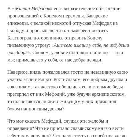
В «
Житии Мефодия
» есть выразительное объяснение
произошедшей с Коцелом перемены. Баварские
епископы, с великой неохотой отпуская Мефодия на
свободу и прослышав, что он намерен посетить
Блатноград, поторопились отправить Коцелу
письменную угрозу: «
Аще сего имаши у себе, не избудеши
нас добре
». Словом, условие поставили: или он — или
мы; примешь его у себя, от нас добра не жди.
Наверное, князь пожаловался гостю на незавидную свою
участь. Если немцы с Ростиславом, его добрым другом и
союзником, так жестоко обошлись, если столькие беды
претерпел от них Мефодий, уже будучи архиепископом,
то посчитаются ли они с живущим у них прямо под
боком паннонским дюком?
Что мог сказать Мефодий, слушая эти жалобы и
оправдания? Что не пристало славянскому князю вести
себя так малодушно? Что надо стоять на своей правде до