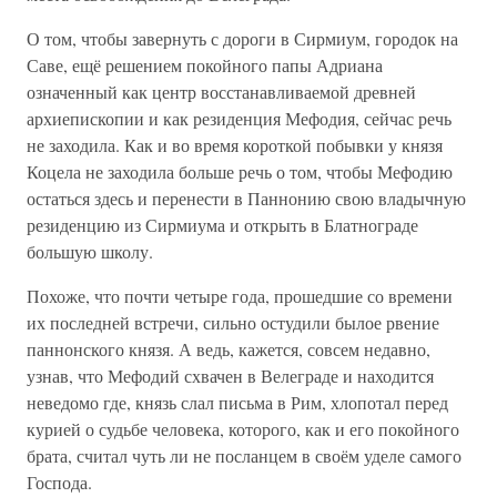
О том, чтобы завернуть с дороги в Сирмиум, городок на
Саве, ещё решением покойного папы Адриана
означенный как центр восстанавливаемой древней
архиепископии и как резиденция Мефодия, сейчас речь
не заходила. Как и во время короткой побывки у князя
Коцела не заходила больше речь о том, чтобы Мефодию
остаться здесь и перенести в Паннонию свою владычную
резиденцию из Сирмиума и открыть в Блатнограде
большую школу.
Похоже, что почти четыре года, прошедшие со времени
их последней встречи, сильно остудили былое рвение
паннонского князя. А ведь, кажется, совсем недавно,
узнав, что Мефодий схвачен в Велеграде и находится
неведомо где, князь слал письма в Рим, хлопотал перед
курией о судьбе человека, которого, как и его покойного
брата, считал чуть ли не посланцем в своём уделе самого
Господа.