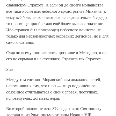
славянском Страхота. А если он до своего монашества
всё-таки носил имя небесного архистратига Михаила (к
чему всё больше склоняются в исследовательской среде),
то прозвище приобретало ещё более высокое значение.
Ибо страшен был полководец небесного воинства не
только для мерзопакостных бесовских легионов, но и для
самого Сатаны.
Судя по всему, понравилось прозвище и Мефодию, и он
его не скрывал и не стеснялся: Страхота так Страхота.
Рим
Между тем епископ Моравский сам дождался вестей,
напомнивших ему, что и он — лицо подчинённое,
обязанное отчитываться о своих словах, поступках,
исповедуемых догматах веры.
Во второй половине лета 879 года князю Святополку
доставили из Рима письмо от папы Иоанна VIII.