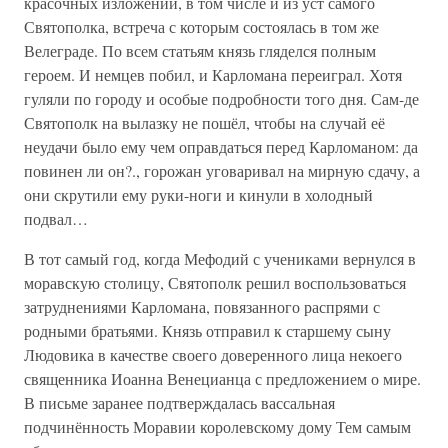
красочных изложений, в том числе и из уст самого
Святополка, встреча с которым состоялась в том же
Велеграде. По всем статьям князь гляделся полным
героем. И немцев побил, и Карломана переиграл. Хотя
гуляли по городу и особые подробности того дня. Сам-де
Святополк на вылазку не пошёл, чтобы на случай её
неудачи было ему чем оправдаться перед Карломаном: да
повинен ли он?., горожан уговаривал на мирную сдачу, а
они скрутили ему руки-ноги и кинули в холодный
подвал…
В тот самый год, когда Мефодий с учениками вернулся в
моравскую столицу, Святополк решил воспользоваться
затруднениями Карломана, повязанного распрями с
родными братьями. Князь отправил к старшему сыну
Людовика в качестве своего доверенного лица некоего
священника Иоанна Венецианца с предложением о мире.
В письме заранее подтверждалась вассальная
подчинённость Моравии королевскому дому Тем самым