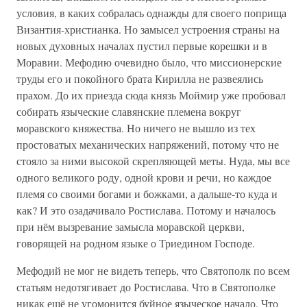
условия, в каких собралась однажды для своего поприща
Византия-христианка. Но замысел устроения страны на
новых духовных началах пустил первые корешки и в
Моравии. Мефодию очевидно было, что миссионерские
труды его и покойного брата Кирилла не развеялись
прахом. До их приезда сюда князь Моймир уже пробовал
собирать языческие славянские племена вокруг
моравского княжества. Но ничего не вышло из тех
простоватых механических напряжений, потому что не
стояло за ними высокой скрепляющей меты. Нуда, мы все
одного великого роду, одной крови и речи, но каждое
племя со своими богами и божками, а дальше-то куда и
как? И это озадачивало Ростислава. Потому и началось
при нём вызревание замысла моравской церкви,
говорящей на родном языке о Триедином Господе.
Мефодий не мог не видеть теперь, что Святополк по всем
статьям недотягивает до Ростислава. Что в Святополке
никак ещё не угомонится буйное языческое начало. Что