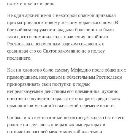
потех и прочих игрищ.
Не один архиепископ с некоторой опаской привыкал-
присматривался к новому хозяину моравского дома. В
ближайшем окружении владыки большинство было
таких, кто вспоминал годы правления покойного
Ростислава с неизменным вздохом сожаления и
сравнивал его со Святополком явно не в пользу
последнего.
Как ни хлопотно было самому Мефодию после общения с
прямодушным, нелукавым и обязательным Ростиславом
приноравливать свои поступки к подчас
непредсказуемым действиям его племянника, духовно
опытный солунянин старался не поощрять среди своих
помощников мечтаний о желаемой перемене власти.
Он был и в этом истинный византиец. Сколько бы на его
родине ни случалось при разных императорах и
патриархах распрей между мирской властью и