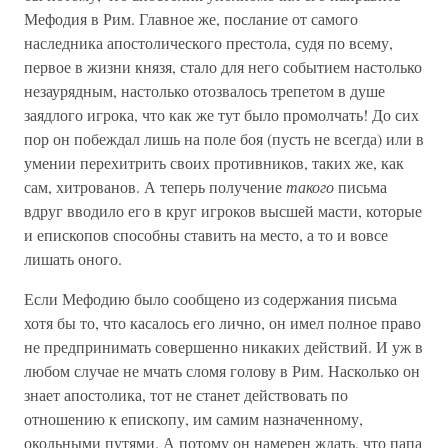
Мефодия в Рим. Главное же, послание от самого
наследника апостолического престола, судя по всему,
первое в жизни князя, стало для него событием настолько
незаурядным, настолько отозвалось трепетом в душе
заядлого игрока, что как же тут было промолчать! До сих
пор он побеждал лишь на поле боя (пусть не всегда) или в
умении перехитрить своих противников, таких же, как
сам, хитрованов. А теперь получение
такого
письма
вдруг вводило его в круг игроков высшей масти, которые
и епископов способны ставить на место, а то и вовсе
лишать оного.
Если Мефодию было сообщено из содержания письма
хотя бы то, что касалось его лично, он имел полное право
не предпринимать совершенно никаких действий. И уж в
любом случае не мчать сломя голову в Рим. Насколько он
знает апостолика, тот не станет действовать по
отношению к епископу, им самим назначенному,
окольными путями. А потому он намерен ждать, что папа