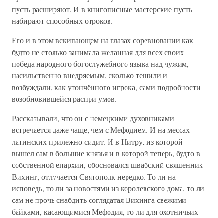
пусть расширяют. И в книгописные мастерские пусть
набирают способных отроков.
Его и в этом вскипающем на глазах соревновании как
будто не столько занимала желанная для всех своих
победа народного богослужебного языка над чужим,
насильственно внедряемым, сколько тешили и
возбуждали, как утончённого игрока, сами подробности
возобновившейся распри умов.
Рассказывали, что он с немецкими духовниками
встречается даже чаще, чем с Мефодием. И на мессах
латинских прилежно сидит. И в Нитру, из которой
вышел сам в большие князья и в которой теперь, будто в
собственной епархии, обосновался швабский священник
Вихинг, отлучается Святополк нередко. То ли на
исповедь, то ли за новостями из королевского дома, то ли
сам не прочь снабдить соглядатая Вихинга свежими
байками, касающимися Мефодия, то ли для охотничьих