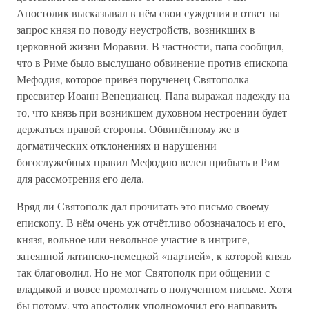
Апостолик высказывал в нём свои суждения в ответ на
запрос князя по поводу неустройств, возникших в
церковной жизни Моравии. В частности, папа сообщил,
что в Риме было выслушано обвинение против епископа
Мефодия, которое привёз порученец Святополка
пресвитер Иоанн Венецианец. Папа выражал надежду на
то, что князь при возникшем духовном нестроении будет
держаться правой стороны. Обвинённому же в
догматических отклонениях и нарушении
богослужебных правил Мефодию велел прибыть в Рим
для рассмотрения его дела.
Вряд ли Святополк дал прочитать это письмо своему
епископу. В нём очень уж отчётливо обозначалось и его,
князя, вольное или невольное участие в интриге,
затеянной латинско-немецкой «партией», к которой князь
так благоволил. Но не мог Святополк при общении с
владыкой и вовсе промолчать о полученном письме. Хотя
бы потому, что апостолик уполномочил его направить