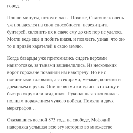
город.
Пошли минуты, потом и часы. Похоже, Святополк очень
уж понадеялся на свои способности, перехитрить
бунтарей, склонить их к сдаче ему до сих пор не удалось.
Могли ведь ещё и побить князя, и повязать, узнав, что он-
то и привёл карателей в свою землю.
Когда баварцы уже притомились сидеть верхами
наизготовке, за тынами зашевелились. Из нескольких
ворот горожане повалили им навстречу. Но не с
повинными головами, а с секирами, мечами, копьями и
дрекольем в руках. Они первыми кинулись в схватку и
быстро окружили всадников. Рукопашная закончилась
полным поражением чужого войска. Помяли и двух
маркграфов…
Оказавшись весной 873 года на свободе, Мефодий
наверняка услышал всю эту историю во множестве