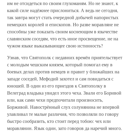
им не отсидеться по своим глухоманям. Но не знают, к
какой силе надёжнее прислониться. А ведь не сегодня,
так завтра могут стать очередной добычей напористых
немецких королей и епископов. Но разве моравляне не
способны уже показать своим коснеющим в язычестве
славянским соседям, что есть иное просвещение, не на
чужом языке выказывающее свою истинность?
Узнав, что Святополк с недавних времён приятельствует
с молодым чешским князем, который помогал ему в
боевых делах против немцев и правит у ближайших на
западе соседей, Мефодий захотел и сам повидаться с
юношей. В один из его приездов к Святополку в
Велеград владыка увидел этого чеха. Звали его Боривой
или, как сами чехи предпочитали произносить,
Борживой. Навострённый слух солунянина не впервой
улавливал те малые различия, что позволяли по говору
быстро сообразить, кто стоит перед тобою: чех или
моравлянин. Язык один, зато говоров да наречий много.