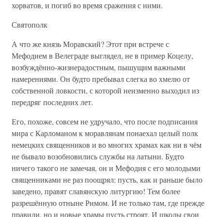
хорватов, и погиб во время сражения с ними.
Святополк
А что же князь Моравский? Этот при встрече с
Мефодием в Велеграде выглядел, не в пример Коцелу,
возбуждённо-жизнерадостным, пышущим важными
намерениями. Он будто пребывал слегка во хмелю от
собственной ловкости, с которой неизменно выходил из
передряг последних лет.
Его, похоже, совсем не удручало, что после подписания
мира с Карломаном к моравлянам понаехал целый полк
немецких священников и во многих храмах как ни в чём
не бывало возобновились службы на латыни. Будто
ничего такого не замечая, он и Мефодия с его молодыми
священниками не раз поощрял: пусть, как и раньше было
заведено, правят славянскую литургию! Тем более
разрешённую отныне Римом. И не только там, где прежде
правили, но и новые храмы пусть строят. И школы свои