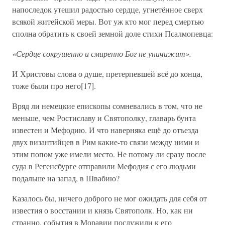
напоследок утешил радостью сердце, угнетённое сверх
всякой житейской меры. Вот уж кто мог перед смертью
сполна обратить к своей земной доле стихи Псалмопевца:
«Сердце сокрушенно и смиренно Бог не уничижит».
И Христовы слова о душе, претерпевшей всё до конца,
тоже были про него[17].
Вряд ли немецкие епископы сомневались в том, что не
меньше, чем Ростиславу и Святополку, главарь бунта
известен и Мефодию. И что наверняка ещё до отъезда
двух византийцев в Рим какие-то связи между ними и
этим попом уже имели место. Не потому ли сразу после
суда в Регенсбурге отправили Мефодия с его людьми
подальше на запад, в Швабию?
Казалось бы, ничего доброго не мог ожидать для себя от
известия о восстании и князь Святополк. Но, как ни
странно, события в Моравии послужили к его