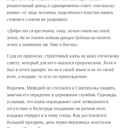
решительный довод и одновременно совет «поганьску
князю» от лица человека, наделённого властью вязать
словом и словом же разрешать:
«
Добро ти ся крестити, сыну, волею своею на своей
земли, да не пленен нодьми крьщен будеши на чюжеи
земли и помянеши мя. Тако и бысть
».
Судя по приписке, строптивый князь не внял отеческому
совету, который для него оказался пророческим. Хотя и
был в итоге крещён, но не в своей земле и не по своей
воле, а нодьми, то есть по принуждению.
Впрочем, Мефодий не стеснялся и Святополка укорять,
замечая его нерадение к церковным службам. Однажды,
услышав, что князь оправдывает своё затянувшееся
отсутствие в Велеграде неудачами на ратном поле,
владыка отрядил и к нему гонца. Как раз близился
большой праздник, день перво-верховных апостолов