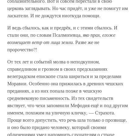
соблазнительного. Вот и совсем перестали в свою
церковь заглядывать. Но час придёт, и уже не помогут им
ласкатели. И не дождутся ниоткуда помощи.
И ведь сбылось, как и предрёк, и с этими сбылось. И
стали они, по словам Псалмопевца,
яко прах, егоже
возмещает ветр от лица земли
. Разве же не
пророчество?!
От тех лет и событий молва о неподкупном,
справедливом и грозном в своих предсказаниях
велеградском епископе стала шириться и за пределами
Моравии. Особенно она прижилась в древних чешских
преданиях, а из них попала позже в чешскую
средневековую письменность. Из тех свидетельств
явствует, что чехи запомнили Мефодия ещё и под другим
именем, похожим на уличную кличку, — Страхота.
Проще всего допустить, что речь шла только о прозвище,
и оно было придано человеку, который своими
обличениями умел напомнить слушателям о страхе