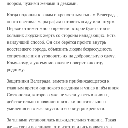
добром, чужими жёнами и девками.
Когда подошли к валам и крепостным тынам Велеграда,
он отсоветовал маркграфам готовить осаду или штурм.
Первое отнимет много времени, второе будет стоить
больших людских жертв со стороны нападающих. Есть
наилучший способ. Он сам берётся пройти внутрь
восставшего города, объяснить людям безрассудность
сопротивления и уговорить их на добровольную сдачу.
Кому-кому, а уж ему моравляне поверят как отцу
родному.
Защитники Велеграда, заметив приближающегося к
главным вратам одинокого всадника и узнав в нём князя
Святополка, которого уже не чаяли узреть в живых,
действительно проявили признаки почтительного
умиления и тотчас впустили его внутрь крепости.
За тынами установилась выжидательная тишина. Такая
же — среди всадников, что изготовились ворваться в