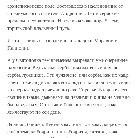
архиепископское поле, доставшееся в наследование от
сирмиумского святителя Андроника. Тут и сербские
пределы, и хорватские. И в те края тоже пора бы ему
торить свой владычный путь.
И это — лишь на западе и юго-западе от Моравии и
Паннонии.
А у Святополка тем временем вызревали уже очередные
намерения. Ведь кроме сербов южных есть и другие
сербы, лужицкие. Эти лужичане, или сорбы, как их чаще
зовут, тоже люди славянского рода и на своей земле сидят
к северо-западу от чехов, по реке Спревье. Владыке с его
священниками, дьяконами да певчими и к ним не мешало
бы наведаться. Они, как и большинство чехов, тоже
язычествуют по сей день.
За ними, ближе к Венедскому, или Готскому, морю, есть
ещё племена: бодричи, или ободриты, лютичи, тоже