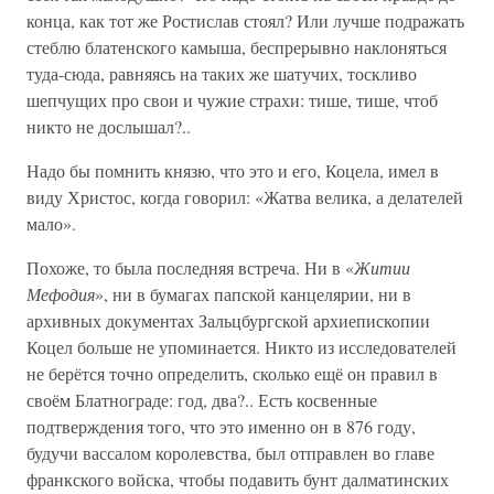
конца, как тот же Ростислав стоял? Или лучше подражать
стеблю блатенского камыша, беспрерывно наклоняться
туда-сюда, равняясь на таких же шатучих, тоскливо
шепчущих про свои и чужие страхи: тише, тише, чтоб
никто не дослышал?..
Надо бы помнить князю, что это и его, Коцела, имел в
виду Христос, когда говорил: «Жатва велика, а делателей
мало».
Похоже, то была последняя встреча. Ни в «
Житии
Мефодия
», ни в бумагах папской канцелярии, ни в
архивных документах Зальцбургской архиепископии
Коцел больше не упоминается. Никто из исследователей
не берётся точно определить, сколько ещё он правил в
своём Блатнограде: год, два?.. Есть косвенные
подтверждения того, что это именно он в 876 году,
будучи вассалом королевства, был отправлен во главе
франкского войска, чтобы подавить бунт далматинских