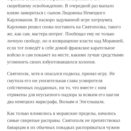
скорейшему освобождению. В очередной раз выпало
князю замириться с сыном Людовика Немецкого
Карломаном. В наскоро задуманной игре хитроумец
Карломан решил снова поставить на Святополка, такого
же, как сам, мастера интриг. Пообещал ему не только
личную свободу, но и возвращение власти над Моравией,
если тот поведёт к себе домой франкское карательное
войско и сам покажет на месте, какими лучше средствами
угомонить своих взбунтовавшихся холопов.
Святополк, хотя и опасался подвоха, принял игру. Не
смутила его ни унизительная слава усмирителя
собственных подданных, ни то, что вместе с ним
отряжены для неусыпного надзора за всяким его шагом
два немецких маркграфа, Вильям и Энгельшалк.
Как только вломились в моравские пределы, начались
самые свирепые расправы. Святополк не препятствовал
баварцам в их обычных повадках распоряжаться чужим