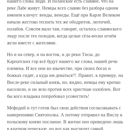
нашего слова люди. И полабские есть славяне, что на
реке Лабе живут. Немцы всех славян без разбора одним
именем кличут: венды, венеды. Ещё при Карле Великом
начали жестоко теснить тех же ободритов, лютичей,
полабов. Совсем мало там, говорят, осталось славянского
люду после тех походов, когда целые сёла-вески огнём
жгли вместе с жителями.
Но и на север, и на восток, и до реки Тисы, до
Карпатских гор всё будут нашего же слова, нашей речи
племена. И все они во язычестве, при своих богах и
божках сидят, а куда им деваться?!. Правит, к примеру, на
Висле-реке сильный князь, но, видно, немцы ему крепко
насолили, и он зело против всех христиан озлоблен. Вот
бы кого владыка попробовал усовестить!
Мефодий и тут готов был свои действия согласовывать с
намерениями Святополка. А потому отправил на Вислу к
польскому князю послание. В житии оно приведено лишь
в кратком пересказе, но вот как выглядит самый