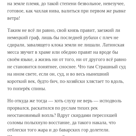
на земле племя, до такой степени безвольное, невезучее,
готовое, как чахлая нива, валиться при первом же рывке
ветра!
Таким не всё ли равно, свой князь правит, заезжий ли
немецкий граф, лишь бы последней рубахи с плеч не
сдирали, завалящего клока земли не лишали. Латинская
месса звучит в храме или обедню правят на вроде бы
своём языке, а жизнь ни от того, ни от другого всё равно
не становится понятнее, сноснее. Что там Страшный суд
на ином свете, если он, суд, и во весь нынешний
короткий век, будто бич, по-хозяйски хлястает то вдоль,
то поперёк спины.
Но откуда же тогда — хоть слуху не верь — исподволь
прорвался, раскатился по руслам тихих рек
неостановимый вопль? Вдруг скирдами пересохшей
соломы полыхнуло восстание, да такого накала, что
отблески того жара и до баварских гор долетели.