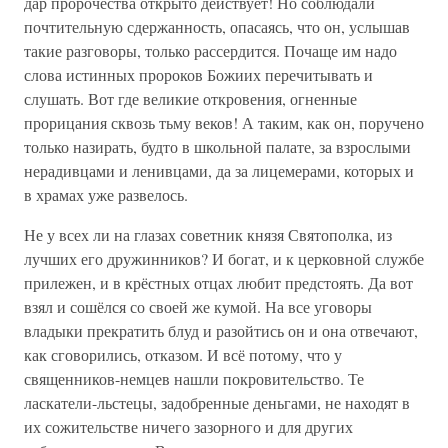
дар пророчества открыто действует! Но соблюдали
почтительную сдержанность, опасаясь, что он, услышав
такие разговоры, только рассердится. Почаще им надо
слова истинных пророков Божиих перечитывать и
слушать. Вот где великие откровения, огненные
прорицания сквозь тьму веков! А таким, как он, поручено
только назирать, будто в школьной палате, за взрослыми
нерадивцами и ленивцами, да за лицемерами, которых и
в храмах уже развелось.
Не у всех ли на глазах советник князя Святополка, из
лучших его дружинников? И богат, и к церковной службе
прилежен, и в крёстных отцах любит предстоять. Да вот
взял и сошёлся со своей же кумой. На все уговоры
владыки прекратить блуд и разойтись он и она отвечают,
как сговорились, отказом. И всё потому, что у
священников-немцев нашли покровительство. Те
ласкатели-льстецы, задобренные деньгами, не находят в
их сожительстве ничего зазорного и для других