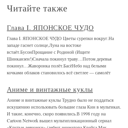
Читайте также
Глава I. ЯПОНСКОЕ ЧУДО
Глава I. ЯПОНСКОЕ ЧУДО Цветы сурепки вокруг.На
западе гаснет солнце,Луна на востоке
встаёт.БусонПрощание с Родиной (Ищите
Шинканзен!)Сначала покинул траву…Потом деревья
покинул…Жаворонка полёт.БасёНебо над белыми
кочками облаков становилось всё светлее — самолёт
Аниме и винтажные куклы
Аниме и винтажные куклы Трудно было не поддаться
искушению использовать большие глаза Кин в мультиках.
И такие, конечно, скоро появились.В 1998 году на
Cartoon Network вышел мультипликационный сериал
«Крутые девчонки» (дебют аниматора Крэйга Мак-