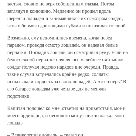
застыл, словно не веря собственным глазам. Потом
заглянул в конюшню. Медленно он прошел вдоль
шеренги лошадей и занимавшихся их осмотром солдат,
что-то бормоча дрожащими губами и покачивая головой.
Возможно, ему вспомнились времена, когда перед
парадом, проводя осмотр лошадей, он надевал белые
перчатки. Погладив лошадь, он осматривал руку. Если на
белоснежной перчатке появлялось малейшее пятнышко,
солдат получал неделю нарядов вне очереди. Правда,
такие случаи встречались крайне редко: солдаты
испытывали гордость за своих лошадей. А что теперь? В
его батарее лошадям уже четыре дня не меняли
подстилки.
Капитан подошел ко мне, ответил на приветствия, мое и
моего ординарца, и несколько минут нежно ласкал мою
лошадь.
– Великолепная лошадь! – сказал он.