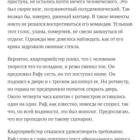
приступа, не осталось почти ничего человеческого. Это
был скорее визг, полуживотный-полудемонический. Так
визжал бы, наверно, раненый кентавр. В такие моменты
никто не решался воспротивиться его командам. Услышав
этот голос, уланы, помертвев, не смели заикнуться об
отдыхе. Однажды мне довелось наблюдать, как от его
крика задрожали оконные стекла.
Вероятно, квартирмейстер понял, что с человеком
творится что-то неладное, и резко сменил тон. Он
предложил Рафу сесть, но тот поступил иначе. Он
подошел к двери и с треском захлопнул ее. Ни ротмистр,
ни охрана не предприняли попыток открыть дверь.
Около четверти часа капитан с ротмистром оставались
один на один. Раф, как известно, никогда не спорил, так
что, по всей видимости, это был монолог. Предполагаю,
что все проходило по такому сценарию.
Квартирмейстер отказался удовлетворить требование.
Раф слово в слово повторил текст официального запроса.