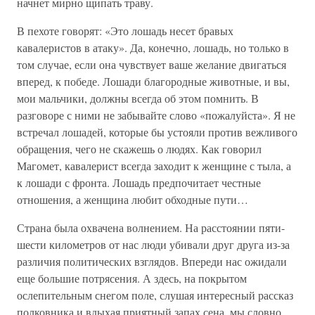
начнет мирно щипать траву.
В пехоте говорят: «Это лошадь несет бравых
кавалеристов в атаку». Да, конечно, лошадь, но только в
том случае, если она чувствует ваше желание двигаться
вперед, к победе. Лошади благородные животные, и вы,
мои мальчики, должны всегда об этом помнить. В
разговоре с ними не забывайте слово «пожалуйста». Я не
встречал лошадей, которые бы устояли против вежливого
обращения, чего не скажешь о людях. Как говорил
Магомет, кавалерист всегда заходит к женщине с тыла, а
к лошади с фронта. Лошадь предпочитает честные
отношения, а женщина любит обходные пути…
Страна была охвачена волнением. На расстоянии пяти-
шести километров от нас люди убивали друг друга из-за
различия политических взглядов. Впереди нас ожидали
еще большие потрясения. А здесь, на покрытом
ослепительным снегом поле, слушая интересный рассказ
полковника и вдыхая приятный запах сена, мы словно