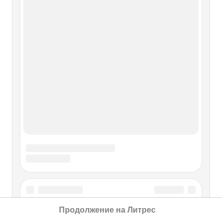
Глава 1 «В которой профессора,
заслуженные деятели рок-н-
ролльных наук, предлагают вашему
вниманию диссертацию,
разработанную во время одного из
многочисленных гастрольных
периодов, когда рок-н-ролльный
образ жизни обрёл
уничижительное название
“свободное время”»
ЧАСТЬ 9. “НЕ УХОДИ ВО ГНЕВЕ” Глава 1 «В которой
профессора, заслуженные деятели рок-н-ролльных наук,
предлагают вашему вниманию диссертацию,
разработанную во время одного из многочисленных
Продолжение на Литрес
гастрольных периодов, когда рок-н-ролльный образ