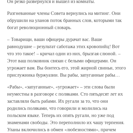
Он резко развернулся и вышел из комнаты.
Разгневанные члены Совета вернулись на митинг. Они
обрушили на уланов поток бранных слов, которыми так
богат революционный словарь.
– Товарищи, ваши офицеры дурачат вас. Ваше
равнодушие – результат саботажа этих кровопийц! Вот
что это такое! – кричал один из них, брызгая слюной. –
Этот ваш полковник связан с белыми офицерами. Он
угрожает вам. Вы боитесь его, этой жирной свиньи, этого
прислужника буржуазии. Вы рабы, запуганные рабы…
«Рабы», «запуганные», «угрожает» – эти слова были
неуместны в разговоре с поляками. Сто пятьдесят лет их
заставляли быть рабами. Их ругали за то, что они
родились поляками, что говорили и молились на
польском языке. Теперь их опять ругали, но уже под
знаменами свободы. Это переполнило их чашу терпения.
Уланы включились в обмен «любезностями», причем