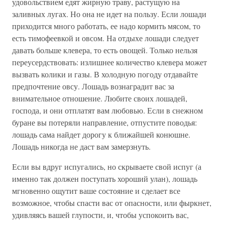
удовольствием едят жирную траву, растущую на
заливных лугах. Но она не идет на пользу. Если лошади
приходится много работать, ее надо кормить мясом, то
есть тимофеевкой и овсом. На отдыхе лошади следует
давать больше клевера, то есть овощей. Только нельзя
переусердствовать: излишнее количество клевера может
вызвать колики и газы. В холодную погоду отдавайте
предпочтение овсу. Лошадь вознаградит вас за
внимательное отношение. Любите своих лошадей,
господа, и они отплатят вам любовью. Если в снежном
буране вы потеряли направление, отпустите поводья:
лошадь сама найдет дорогу к ближайшей конюшне.
Лошадь никогда не даст вам замерзнуть.
Если вы вдруг испугались, но скрываете свой испуг (а
именно так должен поступать хороший улан), лошадь
мгновенно ощутит ваше состояние и сделает все
возможное, чтобы спасти вас от опасности, или фыркнет,
удивляясь вашей глупости, и, чтобы успокоить вас,