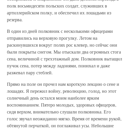
полк восьмидесяти польских солдат, служивших в
артиллерийском полку, и обеспечил их лошадьми из
резерва.
В один из дней полковник с несколькими офицерами
отправились на верховую прогулку. Летом на
раскинувшихся вокруг полях рос клевер, но сейчас они
были покрыты снегом. Мы отыскали два огромных стога
сена, величиной с трехэтажный дом. Полковник вытащил
пучок сена, потер между ладонями, понюхал и даже
разжевал пару стеблей.
Прямо на поле он прочел нам короткую лекцию о сене и
лошадях. Я пережил войну, революцию, голод, но этот
солнечный день остался моим наиболее ярким
воспоминанием. Пятеро молодых, здоровых офицеров,
сидя верхом, внимательно слушали полковника. Его
голос звучал неожиданно мягко. Время от времени рукой,
обтянутой перчаткой, он поглаживал усы. Небольшие