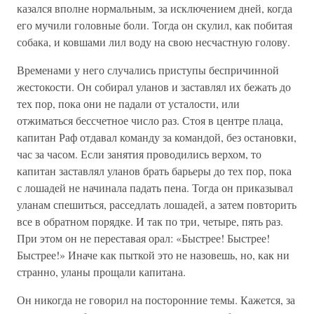
казался вполне нормальным, за исключением дней, когда
его мучили головные боли. Тогда он скулил, как побитая
собака, и ковшами лил воду на свою несчастную голову.
Временами у него случались приступы беспричинной
жестокости. Он собирал уланов и заставлял их бежать до
тех пор, пока они не падали от усталости, или
отжиматься бессчетное число раз. Стоя в центре плаца,
капитан Раф отдавал команду за командой, без остановки,
час за часом. Если занятия проводились верхом, то
капитан заставлял уланов брать барьеры до тех пор, пока
с лошадей не начинала падать пена. Тогда он приказывал
уланам спешиться, расседлать лошадей, а затем повторить
все в обратном порядке. И так по три, четыре, пять раз.
При этом он не переставая орал: «Быстрее! Быстрее!
Быстрее!» Иначе как пыткой это не назовешь, но, как ни
странно, уланы прощали капитана.
Он никогда не говорил на посторонние темы. Кажется, за