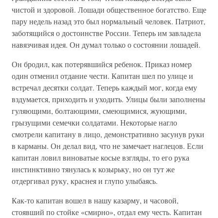
чистой и здоровой. Лошади общественное богатство. Еще
пару недель назад это был нормальный человек. Патриот,
заботящийся о достоинстве России. Теперь им завладела
навязчивая идея. Он думал только о состоянии лошадей.
Он бродил, как потерявшийся ребенок. Приказ номер
один отменил отдание чести. Капитан шел по улице и
встречал десятки солдат. Теперь каждый мог, когда ему
вздумается, приходить и уходить. Улицы были заполнены
гуляющими, болтающими, смеющимися, жующими,
грызущими семечки солдатами. Некоторые нагло
смотрели капитану в лицо, демонстративно засунув руки
в карманы. Он делал вид, что не замечает наглецов. Если
капитан ловил виноватые косые взгляды, то его рука
инстинктивно тянулась к козырьку, но он тут же
отдергивал руку, краснея и глупо улыбаясь.
Как-то капитан вошел в нашу казарму, и часовой,
стоявший по стойке «смирно», отдал ему честь. Капитан