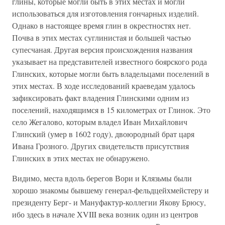
глины, которые могли быть в этих местах и могли
использоваться для изготовления гончарных изделий.
Однако в настоящее время глин в окрестностях нет.
Почва в этих местах суглинистая и большей частью
супесчаная. Другая версия происхождения названия
указывает на представителей известного боярского рода
Глинских, которые могли быть владельцами поселений в
этих местах. В ходе исследований краеведам удалось
зафиксировать факт владения Глинскими одним из
поселений, находящимся в 15 километрах от Глинок. Это
село Жегалово, которым владел Иван Михайлович
Глинский (умер в 1602 году), двоюродный брат царя
Ивана Грозного. Других свидетельств присутствия
Глинских в этих местах не обнаружено.
Видимо, места вдоль берегов Вори и Клязьмы были
хорошо знакомы бывшему генерал-фельдцейхмейстеру и
президенту Берг- и Мануфактур-коллегии Якову Брюсу,
ибо здесь в начале XVIII века возник один из центров