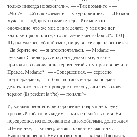
только никогда не зажигали». — «Так возьмите!» —
«Что?» — «Уголь возьмите — к курильнице». — «Но мой
муж…» — «Даром возьмите, сделайте мне это
одолжение, что же мне с ним делать, у меня же нет
кадильницы, в плите, что ли, жечь вместо boulet?»[133]
Шутка удалась, общий смех, но рука все еще не решается.
«Да берите же, — знаток-почтальон, — Madame —
русская? Я знаю русских, они делают все, что им
приходит в голову, и не терпят, чтобы им противоречили.
Правда, Madame?» — «Совершенная, — серьезно
подтверждаю я, — и больше того: когда им не дают
делать того, что им приходит в голову, они эту голову —
теряют (ils perdent la t?te) — поняли?»
И, вложив окончательно оробевшей барышне в руку
«розовый табак», выходим — китаец, мой сын и я. На
перекрестке, исполосованном автомобилями, долго ждем.
«Не-не-не», — китаец, мотая головой на машины.
Наконец перешли. Ему вправо, мне — влево. Прощаясь