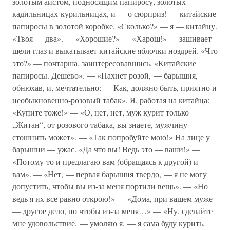
золотым аистом, подносящим папиросу, золотых
кадильницах-курильницах, и — о сюрприз! — китайские
папиросы в золотой коробке. «Сколько?» — я — китайцу.
«Твоя — два». — «Хорошие?» — «Харош!» — зашивает
щели глаз и выкатывает китайские яблочки ноздрей. «Что
это?» — почтарша, заинтересовавшись. «Китайские
папиросы. Дешево». — «Пахнет розой, — барышня,
обнюхав, и, мечтательно: — Как, должно быть, приятно и
необыкновенно-розовый табак». Я, работая на китайца:
«Купите тоже!» — «О, нет, нет, муж курит только
„Житан“, от розового табака, вы знаете, мужчину
стошнить может». — «Так попробуйте мою!» На лице у
барышни — ужас. «Да что вы! Ведь это — ваши!» —
«Потому-то и предлагаю вам (обращаясь к другой) и
вам». — «Нет, — первая барышня твердо, — я не могу
допустить, чтобы вы из-за меня портили вещь». — «Но
ведь я их все равно открою!» — «Дома, при вашем муже
— другое дело, но чтобы из-за меня…» — «Ну, сделайте
мне удовольствие, — умоляю я, — я сама буду курить,