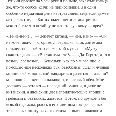
Птичий браслет на моей руке и поныне, заклятые кольца
же, что-то особой удачи не приносившие, я в один
особенно-неудачный день наотрез сняла: ведь если даже и
не
проклятые, — Бог их знает, почти-компатриотов, —
может быть: что китайцу польза, то русскому — вред?
«Не-не-не-не… — лепечет китаец, — нэй, нэй!» — «Он
не хочет два», — огорчается барышня. «Так дайте два
пятьдесят». — «А что скажет мой муж?» — «Мужу
скажете: два». — «Вы так думаете?» — «Да. Берите, а то
я
возьму, все возьму». Кошельки, как по мановению, с
помощью еще нескольких рук, разобраны: ушел и чудный
малиновый животастый мандарин, и разлатая — азалии?
магнолии? — ветка, и паланкин, и рисовый обед. Мне
достался — остался — последний, худший, и даже не
китайский, а японский: две неприятно-тощие японки с
гребнями и без всяких животов. Потом, по дружбе и без
всякой надежды, роюсь в его заветном товаре: черных
зеркальных шкатулках с щелчком — выскакивающим