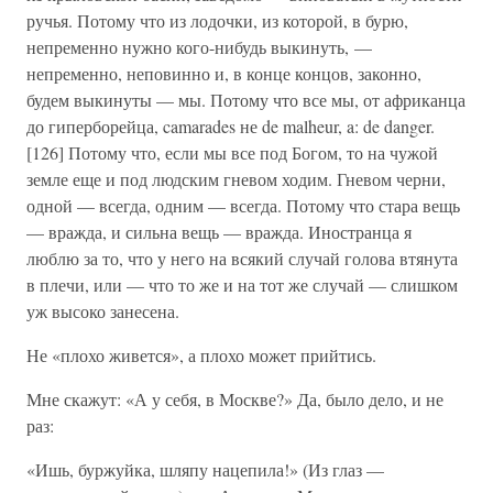
ручья. Потому что из лодочки, из которой, в бурю,
непременно нужно кого-нибудь выкинуть, —
непременно, неповинно и, в конце концов, законно,
будем выкинуты — мы. Потому что все мы, от африканца
до гиперборейца, camarades не de malheur, a: de danger.
[126] Потому что, если мы все под Богом, то на чужой
земле еще и под людским гневом ходим. Гневом черни,
одной — всегда, одним — всегда. Потому что стара вещь
— вражда, и сильна вещь — вражда. Иностранца я
люблю за то, что у него на всякий случай голова втянута
в плечи, или — что то же и на тот же случай — слишком
уж высоко занесена.
Не «плохо живется», а плохо может прийтись.
Мне скажут: «А у себя, в Москве?» Да, было дело, и не
раз:
«Ишь, буржуйка, шляпу нацепила!» (Из глаз —