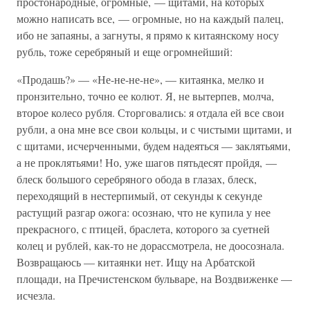
простонародные, огромные, — щитами, на которых
можно написать все, — огромные, но на каждый палец,
ибо не запаяны, а загнуты, я прямо к китаянскому носу
рубль, тоже серебряный и еще огромнейший:
«Продашь?» — «Не-не-не-не», — китаянка, мелко и
пронзительно, точно ее колют. Я, не вытерпев, молча,
второе колесо рубля. Сторговались: я отдала ей все свои
рубли, а она мне все свои кольцы, и с чистыми щитами, и
с щитами, исчерченными, будем надеяться — заклятьями,
а не проклятьями! Но, уже шагов пятьдесят пройдя, —
блеск большого серебряного обода в глазах, блеск,
переходящий в нестерпимый, от секунды к секунде
растущий разгар ожога: осознаю, что не купила у нее
прекрасного, с птицей, браслета, которого за суетней
колец и рублей, как-то не дорассмотрела, не доосознала.
Возвращаюсь — китаянки нет. Ищу на Арбатской
площади, на Пречистенском бульваре, на Воздвиженке —
исчезла.