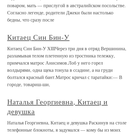
поваром, мать — прислугой в австралийском посольстве.
Согласно легенде, родители Джеки были настолько
бедны, что сразу после
Китаец Син Бин-У
Китаец Син Бин-У XIIIЧерез три дня в отряд Вершинина,
разламывая телом плетенную из тростника тележку,
примчался матрос Анисимов.Лоб у него горел
волдырями, одна щека тонула в ссадине, а на груди
болтался красный бант.Матрос кричал с таратайки:— В
городе, товариш-ши,
Наталья Георгиевна, Китаец и
девушка
Наталья Георгиевна, Китаец и девушка Раскинув на столе
телефонные блокноты, я задумался — кому бы из моих