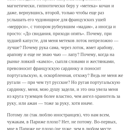
магнетически, гипнотически беру у «метека» кочан и
даже, вернувшись, второй, только чтобы еще раз
услышать его чудовищное для французских ушей
«мерррси», с топором рубнувшим «мадам», а иногда и
просто: «До свидания, приходи опять». Почему, при
худшей капусте, для меня метеков лоток непреложно —
лучше? Почему рука сама, через лоток, жмет арабову,
арапову и еще не знаю чью — лапу? Почему, когда на
рынке ловкий «камло», сыпля словами и жестянками,
превозносит французскую сардинку и поносит
португальскую, я, оскорбленная, отхожу? Ведь не меня же
ругали — при чем тут русские? Но ругая португальскую
сардинку, меня, мою душу задели, и это она увела меня
из круга туземцев более властно, чем ангел-хранитель за
руку, или ажан — тоже за руку, хотя иначе.
Потому ли (так люблю иностранцев), что нам всем,
чужакам, в Париже плохо? Нет, не потому. Во-первых,
мне в Париже не плохо (не хуже, чем в любом месте,