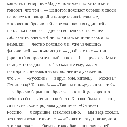
кошелек почтарше. «Мадам понимает по-китайски и
говорит, что три», — шепотом поясняет барышня своей
не менее миловидной и вожделеющей товарке,
откровенно бросившей свое окошко и выудившей с
прилавка первого — другой кошелечек, не менее
соблазнительный. «Я не по-китайски понимаю, а по-
немецки, — честно поясняю я и, уже увлекшись
филологией, — по-немецки — дрэй, а у нас — три.
(Бровный вопросительный знак.) — Я — русская. Мы с
немцами соседи». — «Так скажите ему, мадам, —
почтарша с неизъяснимым волнением уважения, —
что…» — «Русский? — вдруг, мне, китаец. — Москва?
Ленинград? Харашо!» — «Так вы и по-русски знаете?»
— я, бросив барышню, бросаясь к китайцу, радостно.
«Москва была, Ленинград была. Харашо была!» — тот,
сияя всем своим родным уродством. «Он знает
Россию, — я барышне, взволнованно, — мы ведь соседи,
это почти компатриот…» — «Скажите ему, пожалуйста,
что два! два!» — сбитая с толку барышня, для вящей