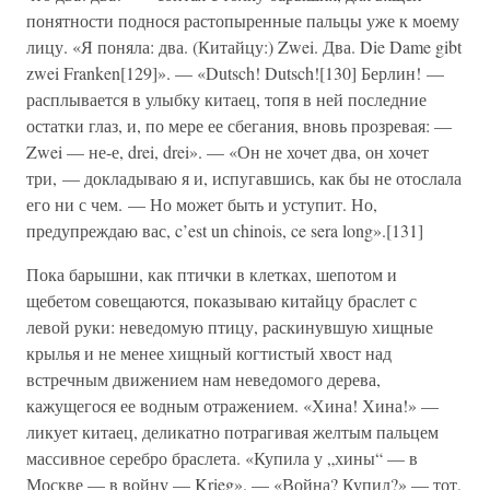
понятности поднося растопыренные пальцы уже к моему
лицу. «Я поняла: два. (Китайцу:) Zwei. Два. Die Dame gibt
zwei Franken[129]». — «Dutsch! Dutsch![130] Берлин! —
расплывается в улыбку китаец, топя в ней последние
остатки глаз, и, по мере ее сбегания, вновь прозревая: —
Zwei — не-е, drei, drei». — «Он не хочет два, он хочет
три, — докладываю я и, испугавшись, как бы не отослала
его ни с чем. — Но может быть и уступит. Но,
предупреждаю вас, c’est un chinois, ce sera long».[131]
Пока барышни, как птички в клетках, шепотом и
щебетом совещаются, показываю китайцу браслет с
левой руки: неведомую птицу, раскинувшую хищные
крылья и не менее хищный когтистый хвост над
встречным движением нам неведомого дерева,
кажущегося ее водным отражением. «Хина! Хина!» —
ликует китаец, деликатно потрагивая желтым пальцем
массивное серебро браслета. «Купила у „хины“ — в
Москве — в войну — Krieg». — «Война? Купил?» — тот,