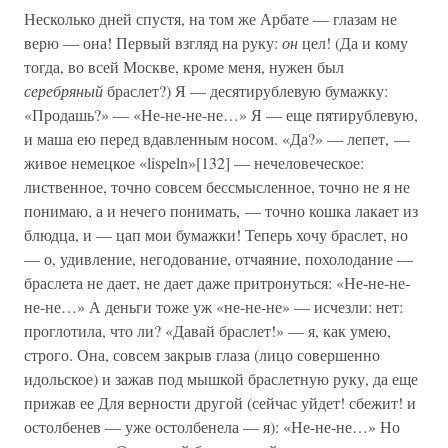
Несколько дней спустя, на том же Арбате — глазам не
верю — она! Первый взгляд на руку:
он
цел! (Да и кому
тогда, во всей Москве, кроме меня, нужен был
серебряный
браслет?) Я — десятирублевую бумажку:
«Продашь?» — «Не-не-не-не…» Я — еще пятирублевую,
и маша ею перед вдавленным носом. «Да?» — лепет, —
живое немецкое «lispeln»[132] — нечеловеческое:
лиственное, точно совсем бессмысленное, точно не я не
понимаю, а и нечего понимать, — точно кошка лакает из
блюдца, и — цап мои бумажки! Теперь хочу браслет, но
— о, удивление, негодование, отчаяние, похолодание —
браслета не дает, не дает даже притронуться: «Не-не-не-
не-не…» А деньги тоже уж «не-не-не» — исчезли: нет:
проглотила, что ли? «Давай браслет!» — я, как умею,
строго. Она, совсем закрыв глаза (лицо совершенно
идольское) и зажав под мышкой браслетную руку, да еще
прижав ее Для верности другой (сейчас уйдет! сбежит! и
остолбенев — уже остолбенела — я): «Не-не-не…» Но