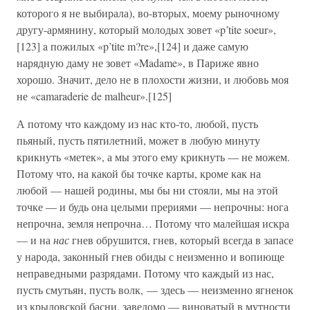
которого я не выбирала), во-вторых, моему рыночному
другу-армянину, который молодых зовет «p’tite soeur»,
[123] a пожилых «p’tite m?re»,[124] и даже самую
нарядную даму не зовет «Madame», в Париже явно
хорошо. Значит, дело не в плохости жизни, и любовь моя
не «camaraderie de malheur».[125]
А потому что каждому из нас кто-то, любой, пусть
пьяный, пусть пятилетний, может в любую минуту
крикнуть «метек», а мы этого ему крикнуть — не можем.
Потому что, на какой бы точке карты, кроме как на
любой — нашей родины, мы бы ни стояли, мы на этой
точке — и будь она целыми прериями — непрочны: нога
непрочна, земля непрочна… Потому что малейшая искра
— и на
нас
гнев обрушится, гнев, который всегда в запасе
у народа, законный гнев обиды с неизменно и вопиюще
неправедными разрядами. Потому что каждый из нас,
пусть смутьян, пусть волк, — здесь — неизменно ягненок
из крыловской басни, заведомо — виноватый в мутности