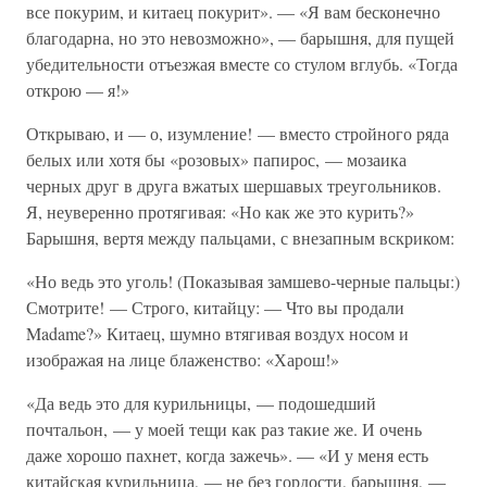
все покурим, и китаец покурит». — «Я вам бесконечно
благодарна, но это невозможно», — барышня, для пущей
убедительности отъезжая вместе со стулом вглубь. «Тогда
открою — я!»
Открываю, и — о, изумление! — вместо стройного ряда
белых или хотя бы «розовых» папирос, — мозаика
черных друг в друга вжатых шершавых треугольников.
Я, неуверенно протягивая: «Но как же это курить?»
Барышня, вертя между пальцами, с внезапным вскриком:
«Но ведь это уголь! (Показывая замшево-черные пальцы:)
Смотрите! — Строго, китайцу: — Что вы продали
Madame?» Китаец, шумно втягивая воздух носом и
изображая на лице блаженство: «Харош!»
«Да ведь это для курильницы, — подошедший
почтальон, — у моей тещи как раз такие же. И очень
даже хорошо пахнет, когда зажечь». — «И у меня есть
китайская курильница, — не без гордости, барышня, —