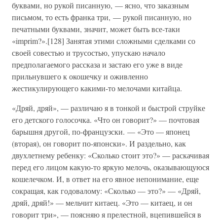
буквами, но рукой писанную, — ясно, что заказным
письмом, то есть франка три, — рукой писанную, но
печатными буквами, значит, может быть все-таки
«imprim?».[128] Занятая этими сложными сделками со
своей совестью и трусостью, упускаю начало
предполагаемого рассказа и застаю его уже в виде
прильнувшего к окошечку и оживленно
жестикулирующего какими-то мелочами китайца.
«Дряй, дряй», — различаю я в тонкой и быстрой струйке
его детского голосочка. «Что он говорит?» — почтовая
барышня другой, по-французски. — «Это — японец
(вторая), он говорит по-японски». И раздельно, как
двухлетнему ребенку: «Сколько стоит это?» — раскачивая
перед его лицом какую-то яркую мелочь, оказывающуюся
кошелечком. И, в ответ на его явное непонимание, еще
сокращая, как годовалому: «Сколько — это?» — «Дряй,
дряй, дряй!» — мельчит китаец. «Это — китаец, и он
говорит три», — поясняю я прелестной, вцепившейся в