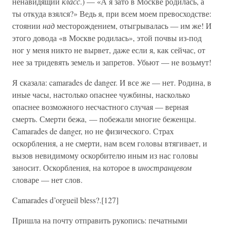
ненавидящий
класс
.) — «А я зато в Москве родилась, а
ты откуда взялся?» Ведь я, при всем моем превосходстве:
стоянии
над
месторождением, отыгрывалась — им же! И
этого довода «в Москве родилась», этой почвы из-под
ног у меня никто не вырвет, даже если я, как сейчас, от
нее за тридевять земель и запретов. Убьют — не возьмут!
Я сказала: camarades de danger. И все же — нет. Родина, в
иные часы, настолько опаснее чужбины, насколько
опаснее возможного несчастного случая — верная
смерть. Смерти бежа, — побежали многие беженцы.
Camarades de danger, но не физического. Страх
оскорбления, а не смерти, нам всем головы втягивает, и
вызов невидимому оскорбителю иным из нас головы
заносит. Оскорбления, на которое в
иностранцевом
словаре — нет слов.
Camarades d’orgueil bless?.[127]
Пришла на почту отправить рукопись: печатными